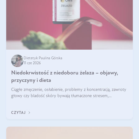
Dietetyk Paulina Górska
11 cze 2026
Niedokrwistość z niedoboru żelaza – objawy,
przyczyny i dieta
Ciągłe zmęczenie, osłabienie, problemy z koncentracją, zawroty
głowy czy bladość skóry bywają tłumaczone stresem,
przepracowaniem lub niedoborem snu. Tymczasem ich
przyczyną może być niedokrwistość z niedoboru żelaza.
CZYTAJ