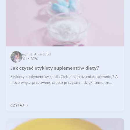
mgr inż. Anna Sobol
16 lip 2026
Jak czytać etykiety suplementów diety?
Etykiety suplementów są dla Ciebie niezrozumiałą tajemnicą? A
może wręcz przeciwnie, często je czytasz i dzięki temu, że
doskonale rozumiesz co jest na nich napisane, dokonujesz
najlepszych dla siebie decyzji zakupowych?
CZYTAJ