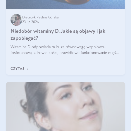
Dietetyk Paulina Górska
23 lip 2026
Niedobór witaminy D. Jakie są objawy i jak
zapobiegać?
Witamina D odpowiada m.in. za równowagę wapniowo-
fosforanową, zdrowie kości, prawidłowe funkcjonowanie mięśni
i wspieranie odporności. Mimo że organizm może ją wytwarzać
pod wpływem słońca, niedobór witaminy D pozostaje częstym
CZYTAJ
problemem.