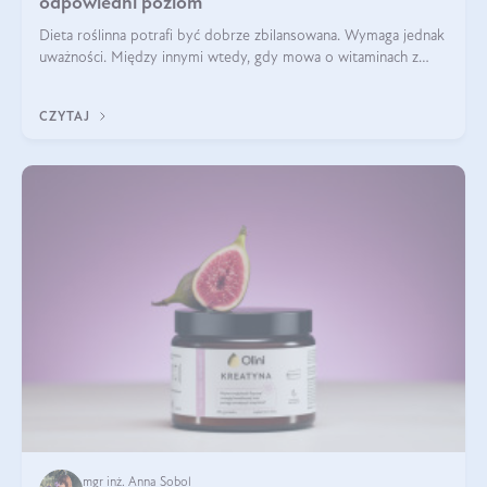
odpowiedni poziom
Dieta roślinna potrafi być dobrze zbilansowana. Wymaga jednak
uważności. Między innymi wtedy, gdy mowa o witaminach z
grupy B. Te składniki nie działają w pojedynkę. Tworzą system
naczyń połączonych.
CZYTAJ
mgr inż. Anna Sobol