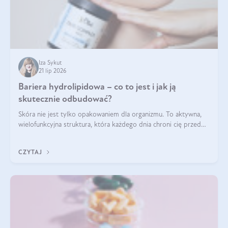
Iza Sykut
21 lip 2026
Bariera hydrolipidowa – co to jest i jak ją
skutecznie odbudować?
Skóra nie jest tylko opakowaniem dla organizmu. To aktywna,
wielofunkcyjna struktura, która każdego dnia chroni cię przed
utratą wody, wahaniami temperatury i czynnikami
środowiskowymi. Jednym z jej kluczowych elementów jest
CZYTAJ
bariera hydrolipidowa.