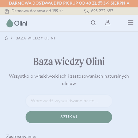
DARMOWA DOSTAWA DPD PICKUP OD 49 ZŁ 📦 3-9 SIERPNIA
Bezpieczna dostawa od 7,49 zł
Darmowa dostawa od 199 zł
693 222 687
Tłoczony zawsze na zimno
BAZA WIEDZY OLINI
Baza wiedzy Olini
Wszystko o właściwościach i zastosowaniach naturalnych
olejów
SZUKAJ
Zastosowanie: