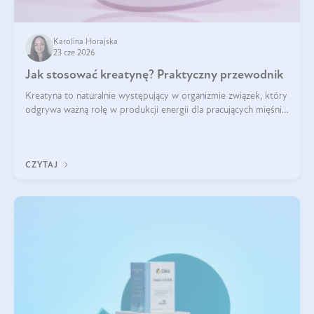
Karolina Horajska
23 cze 2026
Jak stosować kreatynę? Praktyczny przewodnik
Kreatyna to naturalnie występujący w organizmie związek, który
odgrywa ważną rolę w produkcji energii dla pracujących mięśni.
Choć przez lata kojarzono ją głównie ze sportami siłowymi, dziś
jest jednym z najlepiej przebadanych suplementów
stosowanych prze
CZYTAJ