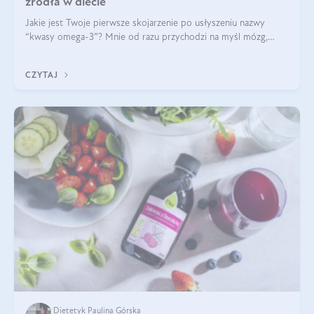
źródła w diecie
Jakie jest Twoje pierwsze skojarzenie po usłyszeniu nazwy
“kwasy omega-3”? Mnie od razu przychodzi na myśl mózg,
wsparcie układu nerwowego i zdrowie skóry. W tym artykule
skupimy się głównie na dwóch kwasach z tej rodziny: DHA oraz
CZYTAJ
EPA.
Dietetyk Paulina Górska