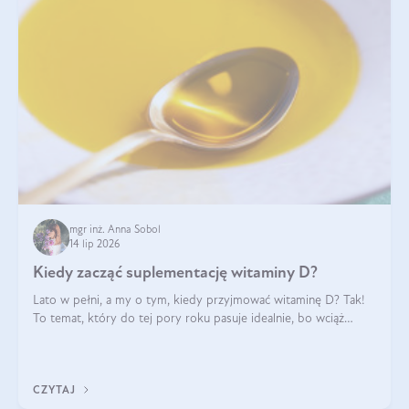
mgr inż. Anna Sobol
14 lip 2026
Kiedy zacząć suplementację witaminy D?
Lato w pełni, a my o tym, kiedy przyjmować witaminę D? Tak!
To temat, który do tej pory roku pasuje idealnie, bo wciąż
zdarza się, że suplementacja tej witaminy pozostawia
wątpliwości. Najczęstsze pytania dotyczą tego, ile trzeba być na
słońcu, aby witami
CZYTAJ