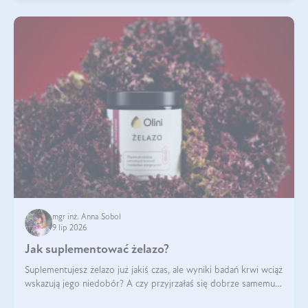
mgr inż. Anna Sobol
9 lip 2026
Jak suplementować żelazo?
Suplementujesz żelazo już jakiś czas, ale wyniki badań krwi wciąż
wskazują jego niedobór? A czy przyjrzałaś się dobrze samemu
sposobowi suplementacji tego mikroelementu? Dowiedz się, jak