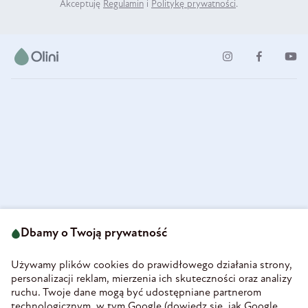
Akceptuję
Regulamin
i
Politykę prywatności
.
ul. Strzegomska 49
693 222 687
58-160 Świebodzice
Dbamy o Twoją prywatność
sklep@olini.pl
Polska
NIP 8860027066
Używamy plików cookies do prawidłowego działania strony,
REGON 890213034
personalizacji reklam, mierzenia ich skuteczności oraz analizy
ruchu. Twoje dane mogą być udostępniane partnerom
INFORMACJE
technologicznym, w tym Google (
dowiedz się, jak Google