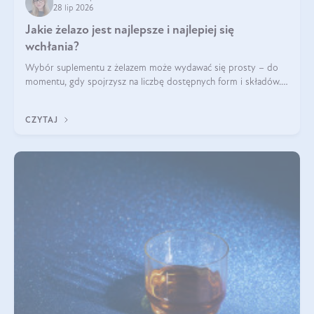
28 lip 2026
Jakie żelazo jest najlepsze i najlepiej się
wchłania?
Wybór suplementu z żelazem może wydawać się prosty – do
momentu, gdy spojrzysz na liczbę dostępnych form i składów.
Lepszy będzie bisglicynian, czy siarczan? Co wpływa na
wchłanianie żelaza i jakie dodatkowe składniki powinien
CZYTAJ
zawierać suplement?