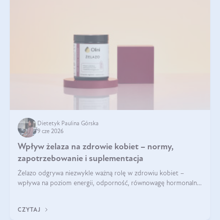
Dietetyk Paulina Górska
9 cze 2026
Wpływ żelaza na zdrowie kobiet – normy,
zapotrzebowanie i suplementacja
Żelazo odgrywa niezwykle ważną rolę w zdrowiu kobiet –
wpływa na poziom energii, odporność, równowagę hormonalną
i prawidłowy przebieg cyklu miesiączkowego oraz ciąży. Jego
niedobór może prowadzić m.in. do zmęczenia, bólów i
CZYTAJ
zawrotów głowy czy problemów z