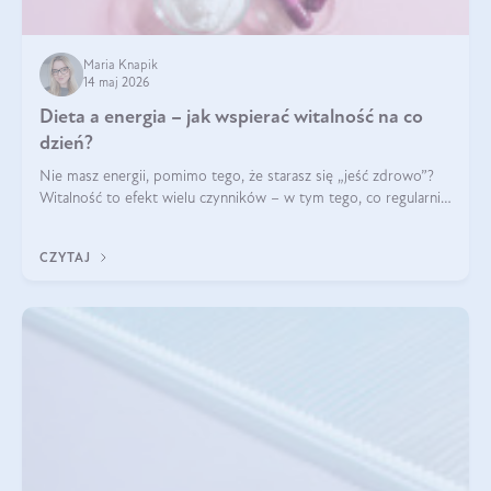
Maria Knapik
14 maj 2026
Dieta a energia – jak wspierać witalność na co
dzień?
Nie masz energii, pomimo tego, że starasz się „jeść zdrowo”?
Witalność to efekt wielu czynników – w tym tego, co regularnie
ląduje na talerzu. Zapotrzebowanie na składniki odżywcze różni
się w zależności od osoby
CZYTAJ