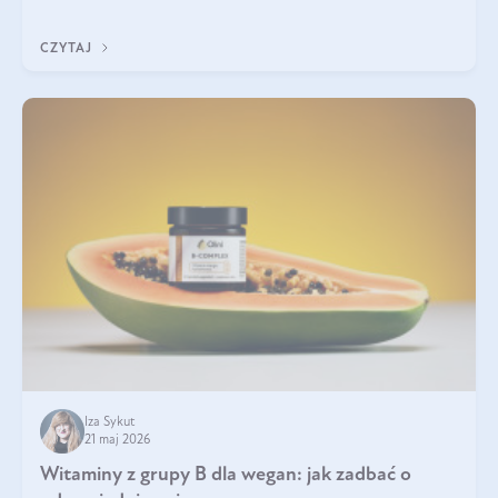
która sprawdza się najlepiej w praktyce. W tym artykule
przyglądamy się temu, jaka forma kreatyny jest najlepsza.
CZYTAJ
Iza Sykut
21 maj 2026
Witaminy z grupy B dla wegan: jak zadbać o