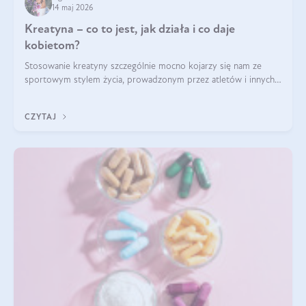
14 maj 2026
Kreatyna – co to jest, jak działa i co daje
kobietom?
Stosowanie kreatyny szczególnie mocno kojarzy się nam ze
sportowym stylem życia, prowadzonym przez atletów i innych
miłośników aktywności fizycznej. Nie bez powodu: faktycznie,
ten naturalny metabolit aminokwasów poprawia wydolność i
CZYTAJ
zwiększa masę