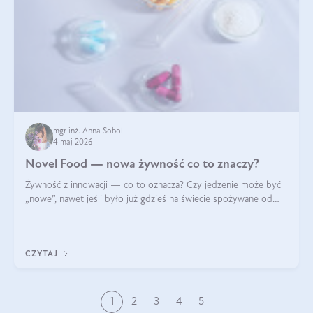
mgr inż. Anna Sobol
4 maj 2026
Novel Food — nowa żywność co to znaczy?
Żywność z innowacji — co to oznacza? Czy jedzenie może być
„nowe”, nawet jeśli było już gdzieś na świecie spożywane od
wieków? Czy w składnikach spożywczych mogą być obecne
jakieś nanomateriały? Dowiesz się tego z niniejszego artykułu:
poznasz definicję n
CZYTAJ
1
2
3
4
5