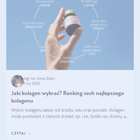
mgr inż. Anna Sobol
1 sty 2026
Jaki kolagen wybrać? Ranking cech najlepszego
kolagenu
Wybór kolagenu zależy od źródła, celu oraz potrzeb. Kolagen
może pochodzić z różnych źródeł, np. ryb, bydła czy drobiu, a
każdy typ ma swoje unikatowe właściwości. Dla skóry najlepiej
sprawdza się kolagen rybi, a dla wspierania stawów — kolagen
CZYTAJ
bydlęcy.