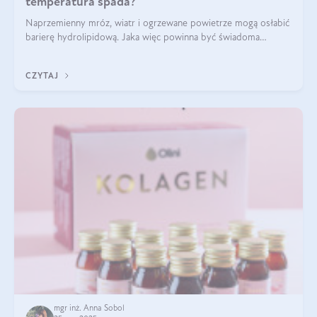
temperatura spada?
Naprzemienny mróz, wiatr i ogrzewane powietrze mogą osłabić
barierę hydrolipidową. Jaka więc powinna być świadoma
pielęgnacja w okresie chłodnych miesięcy?
CZYTAJ
mgr inż. Anna Sobol