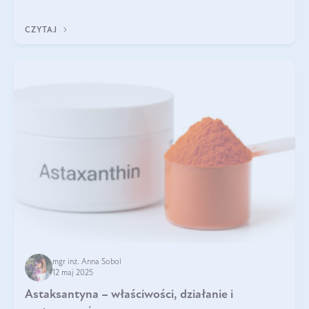
zapewnia wysoką biodostępność i umożliwia skuteczne dotarcie
do komórek skóry.
CZYTAJ
mgr inż. Anna Sobol
12 maj 2025
Astaksantyna – właściwości, działanie i