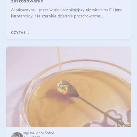
zastosowanie
Astaksantyna - przeciwutleniacz silniejszy niż witamina C i inne
karotenoidy. Ma szerokie działanie prozdrowotne:
przeciwzapalne, przeciwnowotworowe i immunomodulacyjne.
CZYTAJ
mgr inż. Anna Sobol