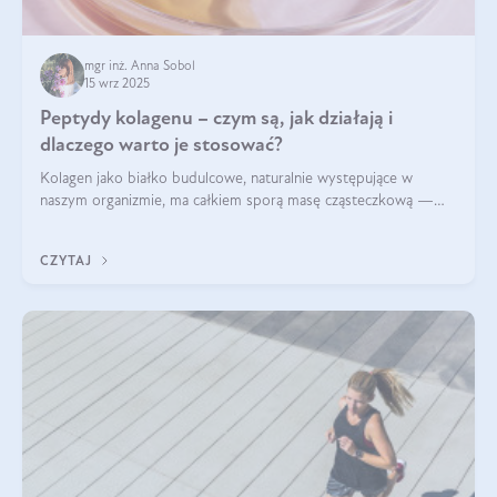
mgr inż. Anna Sobol
15 wrz 2025
Peptydy kolagenu – czym są, jak działają i
dlaczego warto je stosować?
Kolagen jako białko budulcowe, naturalnie występujące w
naszym organizmie, ma całkiem sporą masę cząsteczkową —
nawet do 300 kDa. Jeśli chcielibyśmy suplementować go w tej
formie, byłby trudno strawialny. Aby był lepiej przyswajalny i
CZYTAJ
bardziej biodostępny