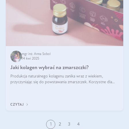
mgr inż. Anna Sobol
14 kwi 2025
Jaki kolagen wybrać na zmarszczki?
Produkcja naturalnego kolagenu zanika wraz z wiekiem,
przyczyniając się do powstawania zmarszczek. Korzystne dla
skóry efekty stosowania kolagenu w formie preparatów
doustnych potwierdzone zostały przez badania naukowe.
CZYTAJ
1
2
3
4