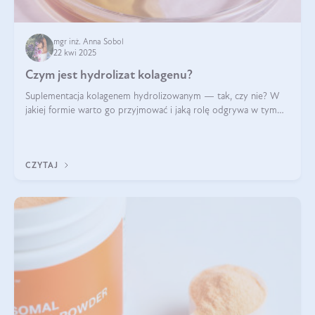
mgr inż. Anna Sobol
22 kwi 2025
Czym jest hydrolizat kolagenu?
Suplementacja kolagenem hydrolizowanym — tak, czy nie? W
jakiej formie warto go przyjmować i jaką rolę odgrywa w tym
wszystkim jego hydroliza czy liofilizacja?
CZYTAJ