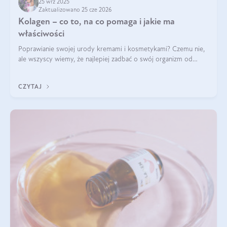
25 wrz 2025
Zaktualizowano 25 cze 2026
Kolagen – co to, na co pomaga i jakie ma
właściwości
Poprawianie swojej urody kremami i kosmetykami? Czemu nie,
ale wszyscy wiemy, że najlepiej zadbać o swój organizm od
wewnątrz — to solidna podstawa do tego, by nasz wygląd
zewnętrzny prezentował się zdrowo i atrakcyjnie. Stosowanie
CZYTAJ
wysokiej jakości suplem