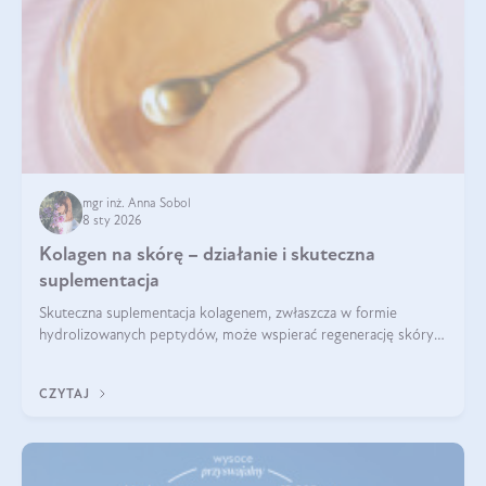
mgr inż. Anna Sobol
8 sty 2026
Kolagen na skórę – działanie i skuteczna
suplementacja
Skuteczna suplementacja kolagenem, zwłaszcza w formie
hydrolizowanych peptydów, może wspierać regenerację skóry i
poprawiać jej wygląd, jeśli jest połączona z odpowiednią dietą i
regularnością stosowania.
CZYTAJ