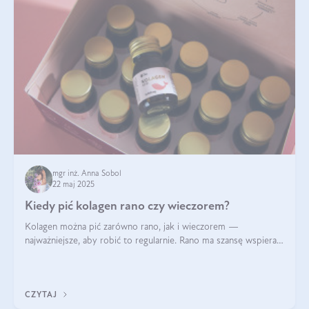
mgr inż. Anna Sobol
22 maj 2025
Kiedy pić kolagen rano czy wieczorem?
Kolagen można pić zarówno rano, jak i wieczorem —
najważniejsze, aby robić to regularnie. Rano ma szansę wspierać
energię i metabolizm, a wieczorem regenerację organizmu
podczas snu.
CZYTAJ