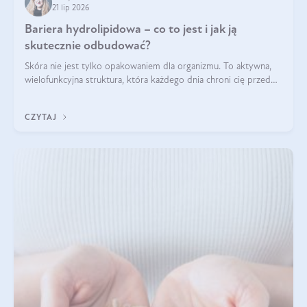
21 lip 2026
Bariera hydrolipidowa – co to jest i jak ją
skutecznie odbudować?
Skóra nie jest tylko opakowaniem dla organizmu. To aktywna,
wielofunkcyjna struktura, która każdego dnia chroni cię przed
utratą wody, wahaniami temperatury i czynnikami
środowiskowymi. Jednym z jej kluczowych elementów jest
CZYTAJ
bariera hydrolipidowa.