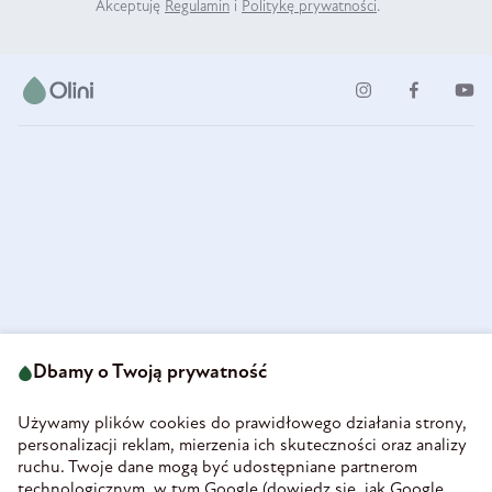
Akceptuję
Regulamin
i
Politykę prywatności
.
ul. Strzegomska 49
693 222 687
58-160 Świebodzice
Dbamy o Twoją prywatność
sklep@olini.pl
Polska
NIP 8860027066
Używamy plików cookies do prawidłowego działania strony,
REGON 890213034
personalizacji reklam, mierzenia ich skuteczności oraz analizy
ruchu. Twoje dane mogą być udostępniane partnerom
INFORMACJE
technologicznym, w tym Google (
dowiedz się, jak Google