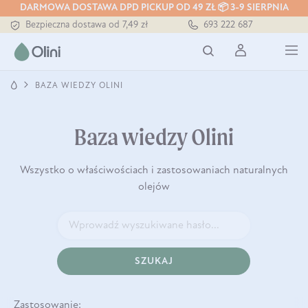
Tłoczony zawsze na zimno
DARMOWA DOSTAWA DPD PICKUP OD 49 ZŁ 📦 3-9 SIERPNIA
Bezpieczna dostawa od 7,49 zł
693 222 687
Darmowa dostawa od 199 zł
Tłoczony zawsze na zimno
BAZA WIEDZY OLINI
Baza wiedzy Olini
Wszystko o właściwościach i zastosowaniach naturalnych
olejów
SZUKAJ
Zastosowanie: