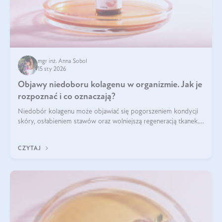
mgr inż. Anna Sobol
15 sty 2026
Objawy niedoboru kolagenu w organizmie. Jak je
rozpoznać i co oznaczają?
Niedobór kolagenu może objawiać się pogorszeniem kondycji
skóry, osłabieniem stawów oraz wolniejszą regeneracją tkanek.
Do najczęstszych sygnałów należą utrata jędrności i
elastyczności skóry, bóle stawów, łamliwość paznokci oraz
CZYTAJ
osłabienie włosów.