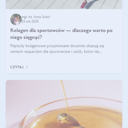
mgr inż. Anna Sobol
23 cze 2025
Kolagen dla sportowców — dlaczego warto po
niego sięgnąć?
Peptydy kolagenowe przyjmowane doustnie okazują się
cennym wsparciem dla sportowców i osób, które nie
wyobrażają sobie życia bez intensywnego ruchu.
CZYTAJ