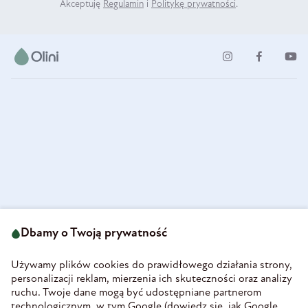
Akceptuję
Regulamin
i
Politykę prywatności
.
ul. Strzegomska 49
693 222 687
58-160 Świebodzice
Dbamy o Twoją prywatność
sklep@olini.pl
Polska
NIP 8860027066
Używamy plików cookies do prawidłowego działania strony,
REGON 890213034
personalizacji reklam, mierzenia ich skuteczności oraz analizy
ruchu. Twoje dane mogą być udostępniane partnerom
INFORMACJE
technologicznym, w tym Google (
dowiedz się, jak Google