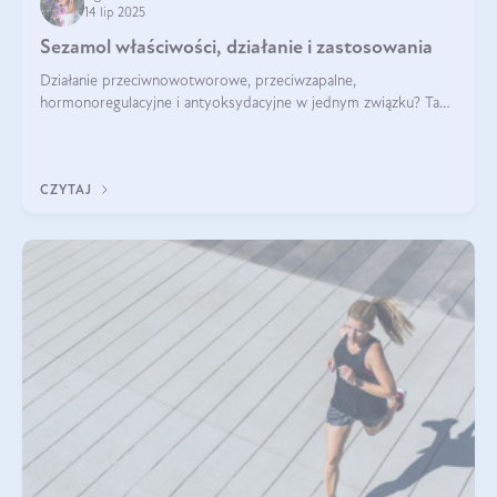
14 lip 2025
Sezamol właściwości, działanie i zastosowania
Działanie przeciwnowotworowe, przeciwzapalne,
hormonoregulacyjne i antyoksydacyjne w jednym związku? Tak
— to właśnie natura sezamolu, który obecny jest w oleju
sezamowym. Dowiedz się, dlaczego warto wprowadzić go do
swojej diety — być może to pierwsza ok
CZYTAJ