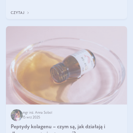
wewnątrz — to solidna podstawa do tego, by nasz wygląd
zewnętrzny prezentował się zdrowo i atrakcyjnie. Stosowanie
CZYTAJ
wysokiej jakości suplem
mgr inż. Anna Sobol
15 wrz 2025
Peptydy kolagenu – czym są, jak działają i