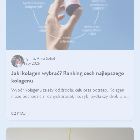
mgr inż. Anna Sobol
1 sty 2026
Jaki kolagen wybrać? Ranking cech najlepszego
kolagenu
Wybór kolagenu zależy od źródła, celu oraz potrzeb. Kolagen
może pochodzić z różnych źródeł, np. ryb, bydła czy drobiu, a
każdy typ ma swoje unikatowe właściwości. Dla skóry najlepiej
sprawdza się kolagen rybi, a dla wspierania stawów — kolagen
CZYTAJ
bydlęcy.