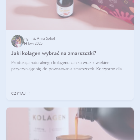
mgr inż. Anna Sobol
14 kwi 2025
Jaki kolagen wybrać na zmarszczki?
Produkcja naturalnego kolagenu zanika wraz z wiekiem,
przyczyniając się do powstawania zmarszczek. Korzystne dla
skóry efekty stosowania kolagenu w formie preparatów
doustnych potwierdzone zostały przez badania naukowe.
CZYTAJ