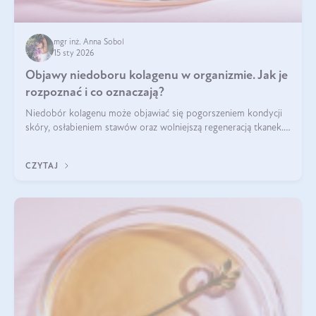
mgr inż. Anna Sobol
15 sty 2026
Objawy niedoboru kolagenu w organizmie. Jak je
rozpoznać i co oznaczają?
Niedobór kolagenu może objawiać się pogorszeniem kondycji
skóry, osłabieniem stawów oraz wolniejszą regeneracją tkanek.
Do najczęstszych sygnałów należą utrata jędrności i
elastyczności skóry, bóle stawów, łamliwość paznokci oraz
CZYTAJ
osłabienie włosów.