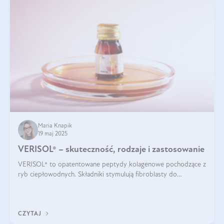
Maria Knapik
19 maj 2025
VERISOL® – skuteczność, rodzaje i zastosowanie
VERISOL® to opatentowane peptydy kolagenowe pochodzące z
ryb ciepłowodnych. Składniki stymulują fibroblasty do
produkcji kolagenu i elastyny w skórze. Kolagen VERISOL®
zapewnia wysoką biodostępność i umożliwia skuteczne dotarcie
do komórek skóry.
CZYTAJ