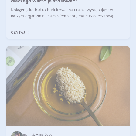
dlaczego warto je stosować?
Kolagen jako białko budulcowe, naturalnie występujące w
naszym organizmie, ma całkiem sporą masę cząsteczkową —
nawet do 300 kDa. Jeśli chcielibyśmy suplementować go w tej
formie, byłby trudno strawialny. Aby był lepiej przyswajalny i
CZYTAJ
bardziej biodostępny
mgr inż. Anna Sobol