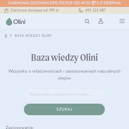
DARMOWA DOSTAWA DPD PICKUP OD 49 ZŁ 📦 3-9 SIERPNIA
Bezpieczna dostawa od 7,49 zł
693 222 687
Darmowa dostawa od 199 zł
Tłoczony zawsze na zimno
BAZA WIEDZY OLINI
Baza wiedzy Olini
Wszystko o właściwościach i zastosowaniach naturalnych
olejów
SZUKAJ
Zastosowanie: