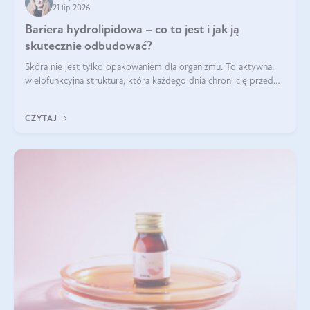
21 lip 2026
Bariera hydrolipidowa – co to jest i jak ją
skutecznie odbudować?
Skóra nie jest tylko opakowaniem dla organizmu. To aktywna,
wielofunkcyjna struktura, która każdego dnia chroni cię przed
utratą wody, wahaniami temperatury i czynnikami
środowiskowymi. Jednym z jej kluczowych elementów jest
CZYTAJ
bariera hydrolipidowa.