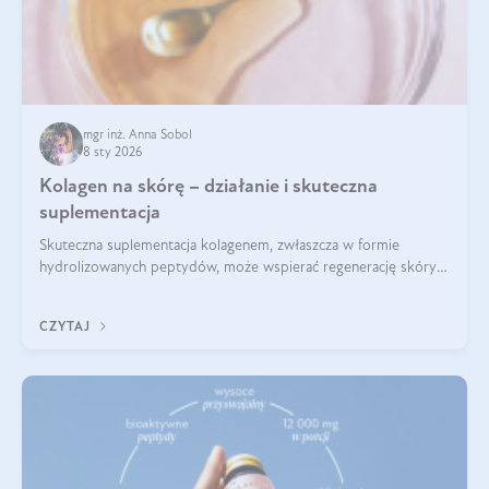
mgr inż. Anna Sobol
8 sty 2026
Kolagen na skórę – działanie i skuteczna
suplementacja
Skuteczna suplementacja kolagenem, zwłaszcza w formie
hydrolizowanych peptydów, może wspierać regenerację skóry i
poprawiać jej wygląd, jeśli jest połączona z odpowiednią dietą i
regularnością stosowania.
CZYTAJ