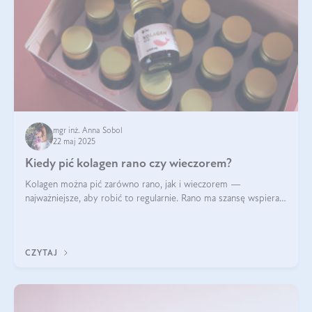
mgr inż. Anna Sobol
22 maj 2025
Kiedy pić kolagen rano czy wieczorem?
Kolagen można pić zarówno rano, jak i wieczorem —
najważniejsze, aby robić to regularnie. Rano ma szansę wspierać
energię i metabolizm, a wieczorem regenerację organizmu
podczas snu.
CZYTAJ