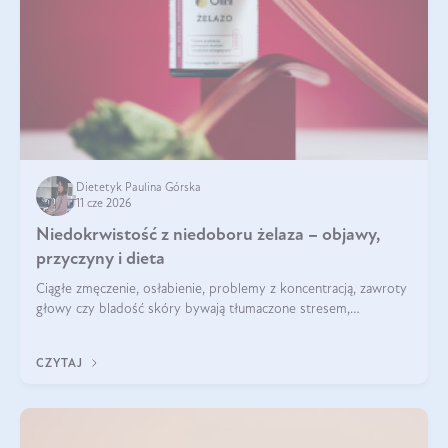
Dietetyk Paulina Górska
11 cze 2026
Niedokrwistość z niedoboru żelaza – objawy,
przyczyny i dieta
Ciągłe zmęczenie, osłabienie, problemy z koncentracją, zawroty
głowy czy bladość skóry bywają tłumaczone stresem,
przepracowaniem lub niedoborem snu. Tymczasem ich
przyczyną może być niedokrwistość z niedoboru żelaza.
CZYTAJ