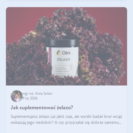
mgr inż. Anna Sobol
9 lip 2026
Jak suplementować żelazo?
Suplementujesz żelazo już jakiś czas, ale wyniki badań krwi wciąż
wskazują jego niedobór? A czy przyjrzałaś się dobrze samemu
sposobowi suplementacji tego mikroelementu? Dowiedz się, jak