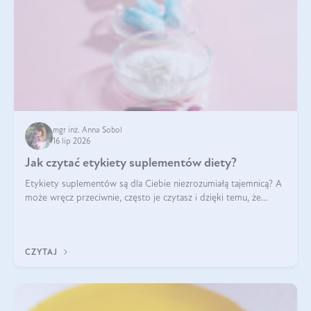
mgr inż. Anna Sobol
16 lip 2026
Jak czytać etykiety suplementów diety?
Etykiety suplementów są dla Ciebie niezrozumiałą tajemnicą? A
może wręcz przeciwnie, często je czytasz i dzięki temu, że
doskonale rozumiesz co jest na nich napisane, dokonujesz
najlepszych dla siebie decyzji zakupowych?
CZYTAJ