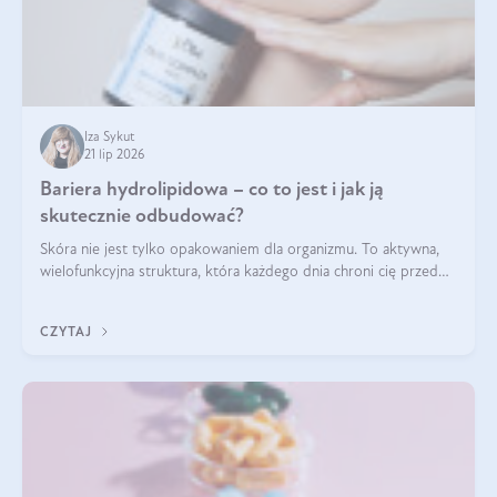
Iza Sykut
21 lip 2026
Bariera hydrolipidowa – co to jest i jak ją
skutecznie odbudować?
Skóra nie jest tylko opakowaniem dla organizmu. To aktywna,
wielofunkcyjna struktura, która każdego dnia chroni cię przed
utratą wody, wahaniami temperatury i czynnikami
środowiskowymi. Jednym z jej kluczowych elementów jest
CZYTAJ
bariera hydrolipidowa.