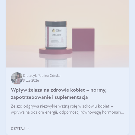
Dietetyk Paulina Górska
9 cze 2026
Wpływ żelaza na zdrowie kobiet – normy,
zapotrzebowanie i suplementacja
Żelazo odgrywa niezwykle ważną rolę w zdrowiu kobiet –
wpływa na poziom energii, odporność, równowagę hormonalną
i prawidłowy przebieg cyklu miesiączkowego oraz ciąży. Jego
niedobór może prowadzić m.in. do zmęczenia, bólów i
CZYTAJ
zawrotów głowy czy problemów z