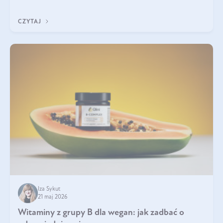
która sprawdza się najlepiej w praktyce. W tym artykule
przyglądamy się temu, jaka forma kreatyny jest najlepsza.
CZYTAJ
Iza Sykut
21 maj 2026
Witaminy z grupy B dla wegan: jak zadbać o