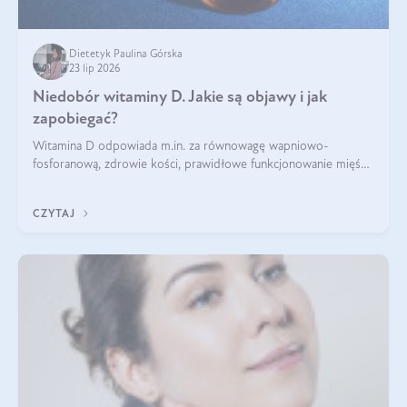
Dietetyk Paulina Górska
23 lip 2026
Niedobór witaminy D. Jakie są objawy i jak
zapobiegać?
Witamina D odpowiada m.in. za równowagę wapniowo-
fosforanową, zdrowie kości, prawidłowe funkcjonowanie mięśni
i wspieranie odporności. Mimo że organizm może ją wytwarzać
pod wpływem słońca, niedobór witaminy D pozostaje częstym
CZYTAJ
problemem.