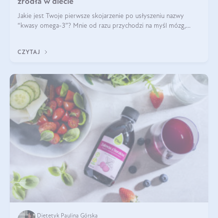
źródła w diecie
Jakie jest Twoje pierwsze skojarzenie po usłyszeniu nazwy
“kwasy omega-3”? Mnie od razu przychodzi na myśl mózg,
wsparcie układu nerwowego i zdrowie skóry. W tym artykule
skupimy się głównie na dwóch kwasach z tej rodziny: DHA oraz
CZYTAJ
EPA.
Dietetyk Paulina Górska