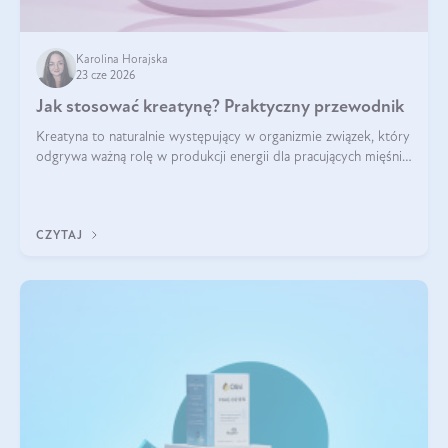
Karolina Horajska
23 cze 2026
Jak stosować kreatynę? Praktyczny przewodnik
Kreatyna to naturalnie występujący w organizmie związek, który
odgrywa ważną rolę w produkcji energii dla pracujących mięśni.
Choć przez lata kojarzono ją głównie ze sportami siłowymi, dziś
jest jednym z najlepiej przebadanych suplementów
stosowanych prze
CZYTAJ