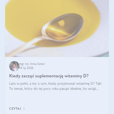
mgr inż. Anna Sobol
14 lip 2026
Kiedy zacząć suplementację witaminy D?
Lato w pełni, a my o tym, kiedy przyjmować witaminę D? Tak!
To temat, który do tej pory roku pasuje idealnie, bo wciąż
zdarza się, że suplementacja tej witaminy pozostawia
wątpliwości. Najczęstsze pytania dotyczą tego, ile trzeba być na
słońcu, aby witami
CZYTAJ