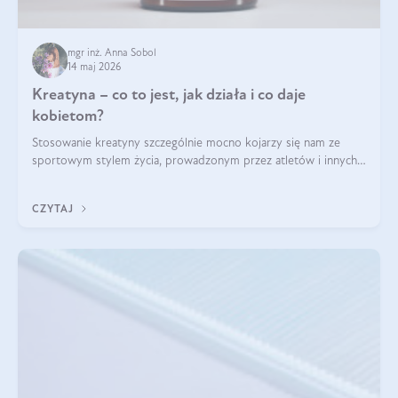
mgr inż. Anna Sobol
14 maj 2026
Kreatyna – co to jest, jak działa i co daje
kobietom?
Stosowanie kreatyny szczególnie mocno kojarzy się nam ze
sportowym stylem życia, prowadzonym przez atletów i innych
miłośników aktywności fizycznej. Nie bez powodu: faktycznie,
ten naturalny metabolit aminokwasów poprawia wydolność i
CZYTAJ
zwiększa masę