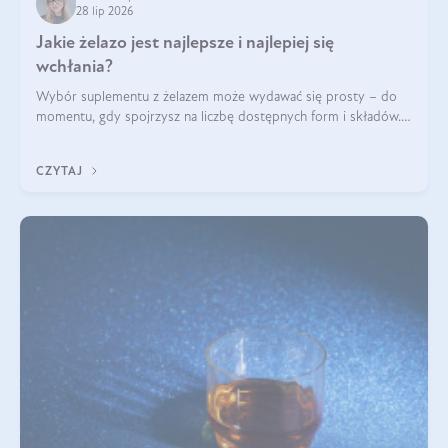
28 lip 2026
Jakie żelazo jest najlepsze i najlepiej się
wchłania?
Wybór suplementu z żelazem może wydawać się prosty – do
momentu, gdy spojrzysz na liczbę dostępnych form i składów.
Lepszy będzie bisglicynian, czy siarczan? Co wpływa na
wchłanianie żelaza i jakie dodatkowe składniki powinien
CZYTAJ
zawierać suplement?