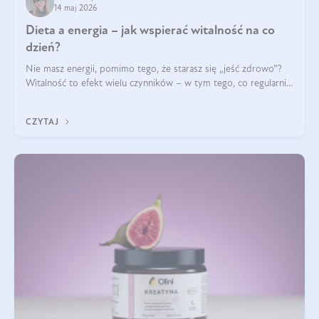
14 maj 2026
Dieta a energia – jak wspierać witalność na co
dzień?
Nie masz energii, pomimo tego, że starasz się „jeść zdrowo”?
Witalność to efekt wielu czynników – w tym tego, co regularnie
ląduje na talerzu. Zapotrzebowanie na składniki odżywcze różni
się w zależności od osoby
CZYTAJ