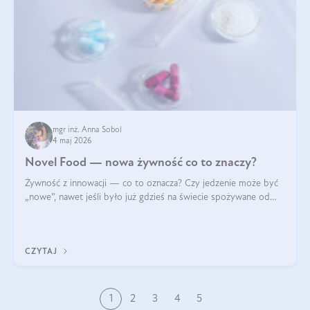
mgr inż. Anna Sobol
4 maj 2026
Novel Food — nowa żywność co to znaczy?
Żywność z innowacji — co to oznacza? Czy jedzenie może być
„nowe”, nawet jeśli było już gdzieś na świecie spożywane od
wieków? Czy w składnikach spożywczych mogą być obecne
jakieś nanomateriały? Dowiesz się tego z niniejszego artykułu:
poznasz definicję n
CZYTAJ
1
2
3
4
5