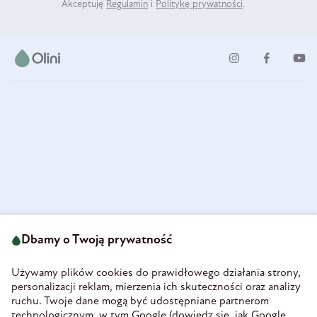
Akceptuję
Regulamin
i
Politykę prywatności
.
ul. Strzegomska 49
693 222 687
58-160 Świebodzice
Dbamy o Twoją prywatność
sklep@olini.pl
Polska
NIP 8860027066
Używamy plików cookies do prawidłowego działania strony,
REGON 890213034
personalizacji reklam, mierzenia ich skuteczności oraz analizy
ruchu. Twoje dane mogą być udostępniane partnerom
INFORMACJE
technologicznym, w tym Google (
dowiedz się, jak Google