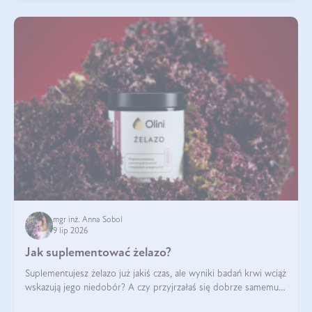
mgr inż. Anna Sobol
9 lip 2026
Jak suplementować żelazo?
Suplementujesz żelazo już jakiś czas, ale wyniki badań krwi wciąż
wskazują jego niedobór? A czy przyjrzałaś się dobrze samemu
sposobowi suplementacji tego mikroelementu? Dowiedz się, jak