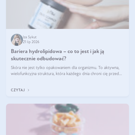
Iza Sykut
21 lip 2026
Bariera hydrolipidowa – co to jest i jak ją
skutecznie odbudować?
Skóra nie jest tylko opakowaniem dla organizmu. To aktywna,
wielofunkcyjna struktura, która każdego dnia chroni cię przed
utratą wody, wahaniami temperatury i czynnikami
środowiskowymi. Jednym z jej kluczowych elementów jest
CZYTAJ
bariera hydrolipidowa.