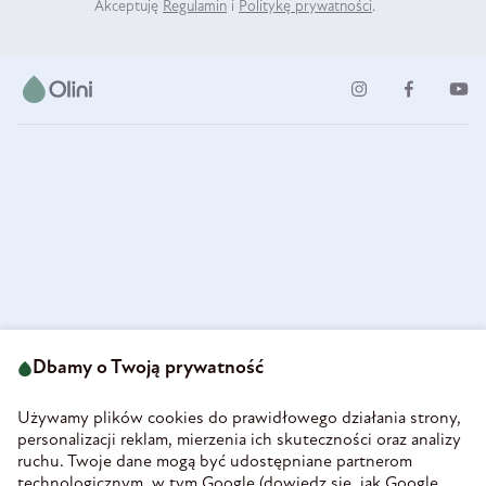
Akceptuję
Regulamin
i
Politykę prywatności
.
ul. Strzegomska 49
693 222 687
58-160 Świebodzice
Dbamy o Twoją prywatność
sklep@olini.pl
Polska
NIP 8860027066
Używamy plików cookies do prawidłowego działania strony,
REGON 890213034
personalizacji reklam, mierzenia ich skuteczności oraz analizy
ruchu. Twoje dane mogą być udostępniane partnerom
INFORMACJE
technologicznym, w tym Google (
dowiedz się, jak Google