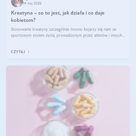
14 maj 2026
Kreatyna – co to jest, jak działa i co daje
kobietom?
Stosowanie kreatyny szczególnie mocno kojarzy się nam ze
sportowym stylem życia, prowadzonym przez atletów i innych
miłośników aktywności fizycznej. Nie bez powodu: faktycznie,
ten naturalny metabolit aminokwasów poprawia wydolność i
CZYTAJ
zwiększa masę