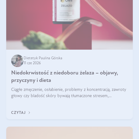
Dietetyk Paulina Górska
11 cze 2026
Niedokrwistość z niedoboru żelaza – objawy,
przyczyny i dieta
Ciągłe zmęczenie, osłabienie, problemy z koncentracją, zawroty
głowy czy bladość skóry bywają tłumaczone stresem,
przepracowaniem lub niedoborem snu. Tymczasem ich
przyczyną może być niedokrwistość z niedoboru żelaza.
CZYTAJ