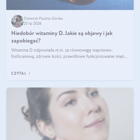
Dietetyk Paulina Górska
23 lip 2026
Niedobór witaminy D. Jakie są objawy i jak
zapobiegać?
Witamina D odpowiada m.in. za równowagę wapniowo-
fosforanową, zdrowie kości, prawidłowe funkcjonowanie mięśni
i wspieranie odporności. Mimo że organizm może ją wytwarzać
pod wpływem słońca, niedobór witaminy D pozostaje częstym
CZYTAJ
problemem.