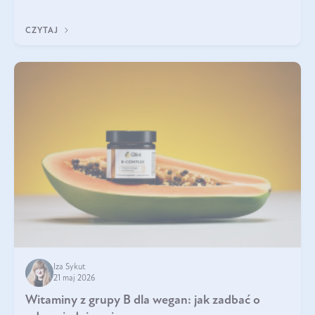
która sprawdza się najlepiej w praktyce. W tym artykule
przyglądamy się temu, jaka forma kreatyny jest najlepsza.
CZYTAJ
Iza Sykut
21 maj 2026
Witaminy z grupy B dla wegan: jak zadbać o