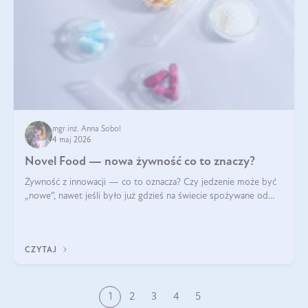
mgr inż. Anna Sobol
4 maj 2026
Novel Food — nowa żywność co to znaczy?
Żywność z innowacji — co to oznacza? Czy jedzenie może być
„nowe”, nawet jeśli było już gdzieś na świecie spożywane od
wieków? Czy w składnikach spożywczych mogą być obecne
jakieś nanomateriały? Dowiesz się tego z niniejszego artykułu:
poznasz definicję n
CZYTAJ
1
2
3
4
5