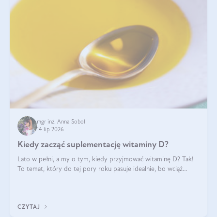
mgr inż. Anna Sobol
14 lip 2026
Kiedy zacząć suplementację witaminy D?
Lato w pełni, a my o tym, kiedy przyjmować witaminę D? Tak!
To temat, który do tej pory roku pasuje idealnie, bo wciąż
zdarza się, że suplementacja tej witaminy pozostawia
wątpliwości. Najczęstsze pytania dotyczą tego, ile trzeba być na
słońcu, aby witami
CZYTAJ