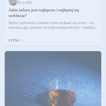
28 lip 2026
Jakie żelazo jest najlepsze i najlepiej się
wchłania?
Wybór suplementu z żelazem może wydawać się prosty – do
momentu, gdy spojrzysz na liczbę dostępnych form i składów.
Lepszy będzie bisglicynian, czy siarczan? Co wpływa na
wchłanianie żelaza i jakie dodatkowe składniki powinien
CZYTAJ
zawierać suplement?