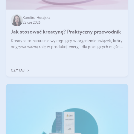
Karolina Horajska
23 cze 2026
Jak stosować kreatynę? Praktyczny przewodnik
Kreatyna to naturalnie występujący w organizmie związek, który
odgrywa ważną rolę w produkcji energii dla pracujących mięśni.
Choć przez lata kojarzono ją głównie ze sportami siłowymi, dziś
jest jednym z najlepiej przebadanych suplementów
stosowanych prze
CZYTAJ