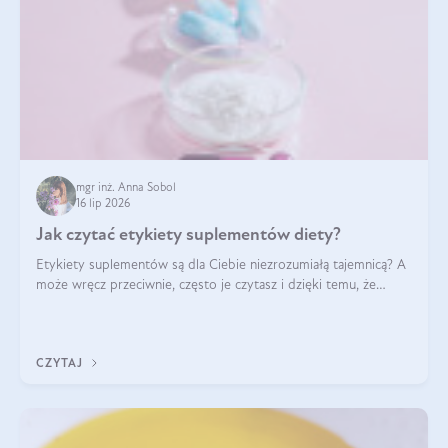
mgr inż. Anna Sobol
16 lip 2026
Jak czytać etykiety suplementów diety?
Etykiety suplementów są dla Ciebie niezrozumiałą tajemnicą? A
może wręcz przeciwnie, często je czytasz i dzięki temu, że
doskonale rozumiesz co jest na nich napisane, dokonujesz
najlepszych dla siebie decyzji zakupowych?
CZYTAJ