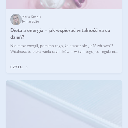
Maria Knapik
14 maj 2026
Dieta a energia – jak wspierać witalność na co
dzień?
Nie masz energii, pomimo tego, że starasz się „jeść zdrowo”?
Witalność to efekt wielu czynników – w tym tego, co regularnie
ląduje na talerzu. Zapotrzebowanie na składniki odżywcze różni
się w zależności od osoby
CZYTAJ