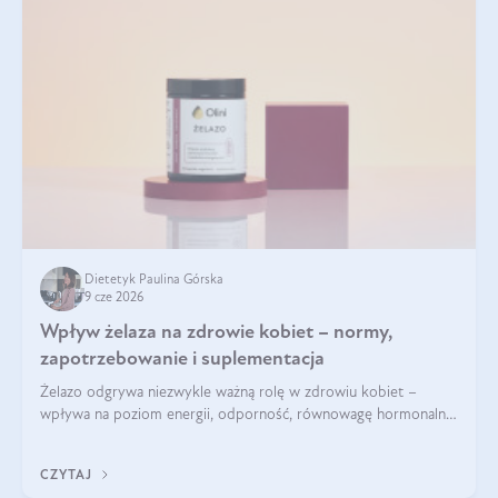
Dietetyk Paulina Górska
9 cze 2026
Wpływ żelaza na zdrowie kobiet – normy,
zapotrzebowanie i suplementacja
Żelazo odgrywa niezwykle ważną rolę w zdrowiu kobiet –
wpływa na poziom energii, odporność, równowagę hormonalną
i prawidłowy przebieg cyklu miesiączkowego oraz ciąży. Jego
niedobór może prowadzić m.in. do zmęczenia, bólów i
CZYTAJ
zawrotów głowy czy problemów z