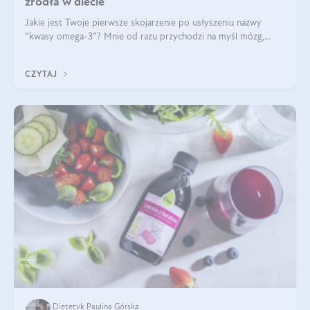
źródła w diecie
Jakie jest Twoje pierwsze skojarzenie po usłyszeniu nazwy
“kwasy omega-3”? Mnie od razu przychodzi na myśl mózg,
wsparcie układu nerwowego i zdrowie skóry. W tym artykule
skupimy się głównie na dwóch kwasach z tej rodziny: DHA oraz
CZYTAJ
EPA.
Dietetyk Paulina Górska