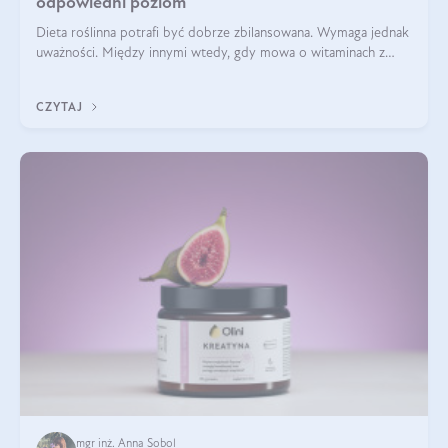
odpowiedni poziom
Dieta roślinna potrafi być dobrze zbilansowana. Wymaga jednak
uważności. Między innymi wtedy, gdy mowa o witaminach z
grupy B. Te składniki nie działają w pojedynkę. Tworzą system
naczyń połączonych.
CZYTAJ
mgr inż. Anna Sobol