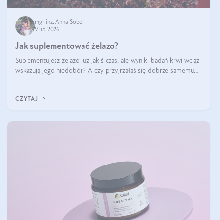
mgr inż. Anna Sobol
9 lip 2026
Jak suplementować żelazo?
Suplementujesz żelazo już jakiś czas, ale wyniki badań krwi wciąż
wskazują jego niedobór? A czy przyjrzałaś się dobrze samemu
sposobowi suplementacji tego mikroelementu? Dowiedz się, jak
uzupełnić żelazo, aby dobrze się wchłaniało.
CZYTAJ