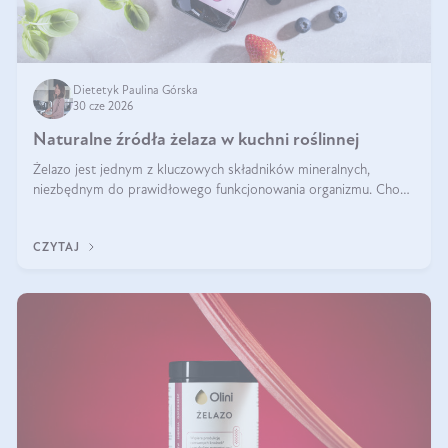
Dietetyk Paulina Górska
30 cze 2026
Naturalne źródła żelaza w kuchni roślinnej
Żelazo jest jednym z kluczowych składników mineralnych,
niezbędnym do prawidłowego funkcjonowania organizmu. Choć
często uważa się, że występuje głównie w produktach
odzwierzęcych, kuchnia roślinna oferuje wiele wartościowych
CZYTAJ
źródeł tego pierwiastka.