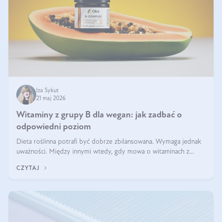
Iza Sykut
21 maj 2026
Witaminy z grupy B dla wegan: jak zadbać o
odpowiedni poziom
Dieta roślinna potrafi być dobrze zbilansowana. Wymaga jednak
uważności. Między innymi wtedy, gdy mowa o witaminach z
grupy B. Te składniki nie działają w pojedynkę. Tworzą system
CZYTAJ
naczyń połączonych.