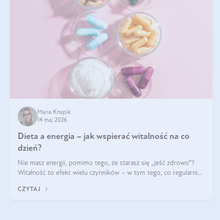
Maria Knapik
14 maj 2026
Dieta a energia – jak wspierać witalność na co
dzień?
Nie masz energii, pomimo tego, że starasz się „jeść zdrowo”?
Witalność to efekt wielu czynników – w tym tego, co regularnie
ląduje na talerzu. Zapotrzebowanie na składniki odżywcze różni
CZYTAJ
się w zależności od osoby