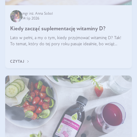
mgr inż. Anna Sobol
14 lip 2026
Kiedy zacząć suplementację witaminy D?
Lato w pełni, a my o tym, kiedy przyjmować witaminę D? Tak!
To temat, który do tej pory roku pasuje idealnie, bo wciąż
zdarza się, że suplementacja tej witaminy pozostawia
wątpliwości. Najczęstsze pytania dotyczą tego, ile trzeba być na
CZYTAJ
słońcu, aby witami