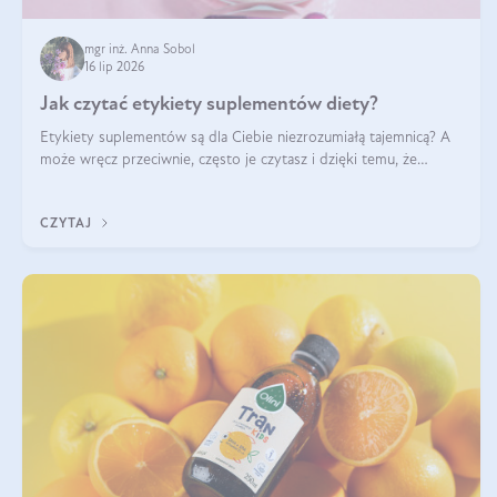
mgr inż. Anna Sobol
16 lip 2026
Jak czytać etykiety suplementów diety?
Etykiety suplementów są dla Ciebie niezrozumiałą tajemnicą? A
może wręcz przeciwnie, często je czytasz i dzięki temu, że
doskonale rozumiesz co jest na nich napisane, dokonujesz
najlepszych dla siebie decyzji zakupowych?
CZYTAJ