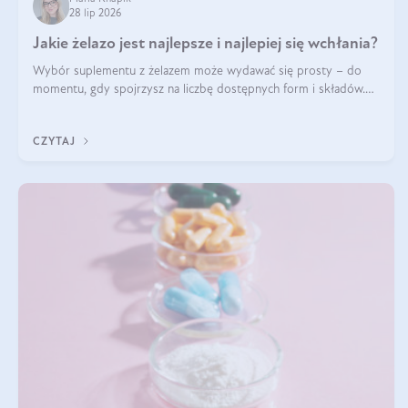
28 lip 2026
Jakie żelazo jest najlepsze i najlepiej się wchłania?
Wybór suplementu z żelazem może wydawać się prosty – do
momentu, gdy spojrzysz na liczbę dostępnych form i składów.
Lepszy będzie bisglicynian, czy siarczan? Co wpływa na
wchłanianie żelaza i jakie dodatkowe składniki powinien zawierać
CZYTAJ
suplement?