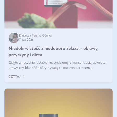
Dietetyk Paulina Górska
11 cze 2026
Niedokrwistość z niedoboru żelaza – objawy,
przyczyny i dieta
Ciągłe zmęczenie, osłabienie, problemy z koncentracją, zawroty
głowy czy bladość skóry bywają tłumaczone stresem,
przepracowaniem lub niedoborem snu. Tymczasem ich przyczyną
CZYTAJ
może być niedokrwistość z niedoboru żelaza.