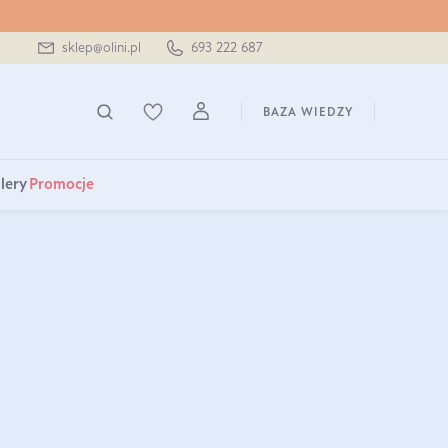
sklep@olini.pl
693 222 687
BAZA WIEDZY
lery
Promocje