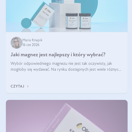
Maria Knapik
16 cze 2026
Jaki magnez jest najlepszy i który wybrać?
Wybór odpowiedniego magnezu nie jest tak oczywisty, jak
mogłoby się wydawać. Na rynku dostępnych jest wiele różnych
form tego pierwiastka, a każda z nich różni się przyswajalnością,
działaniem i tolerancją przez organizm.
CZYTAJ