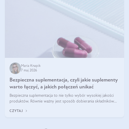
Maria Knapik
7 maj 2026
Bezpieczna suplementacja, czyli jakie suplementy
warto łączyć, a jakich połączeń unikać
Bezpieczna suplementacja to nie tylko wybór wysokiej jakości
produktów. Równie ważny jest sposób dobierania składników
aktywnych, tak żeby działały one maksymalnie skutecznie. Jak
CZYTAJ
łączyć suplementy diety? Poznaj nasze wskazówki.