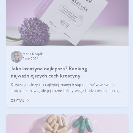
Maria Knapik
2 cze 2026
Jaka kreatyna najlepsza? Ranking
najważniejszych cech kreatyny
Kreatyna należy do najlepiej znanych suplementów w świecie
sportu i zdrowia, ale jej różne formy wciąż budzą pytania o to,
która sprawdza się najlepiej w praktyce. W tym artykule
CZYTAJ
przyglądamy się temu, jaka forma kreatyny jest najlepsza.