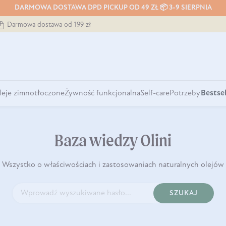
DARMOWA DOSTAWA DPD PICKUP OD 49 ZŁ 📦 3-9 SIERPNIA
Darmowa dostawa od 199 zł
leje zimnotłoczone
Żywność funkcjonalna
Self-care
Potrzeby
Bestsel
Baza wiedzy Olini
Wszystko o właściwościach i zastosowaniach naturalnych olejów
SZUKAJ