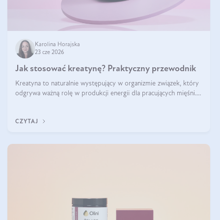
Karolina Horajska
23 cze 2026
Jak stosować kreatynę? Praktyczny przewodnik
Kreatyna to naturalnie występujący w organizmie związek, który
odgrywa ważną rolę w produkcji energii dla pracujących mięśni.
Choć przez lata kojarzono ją głównie ze sportami siłowymi, dziś
jest jednym z najlepiej przebadanych suplementów stosowanych
CZYTAJ
prze