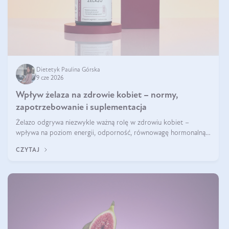
Dietetyk Paulina Górska
9 cze 2026
Wpływ żelaza na zdrowie kobiet – normy,
zapotrzebowanie i suplementacja
Żelazo odgrywa niezwykle ważną rolę w zdrowiu kobiet –
wpływa na poziom energii, odporność, równowagę hormonalną i
prawidłowy przebieg cyklu miesiączkowego oraz ciąży. Jego
CZYTAJ
niedobór może prowadzić m.in. do zmęczenia, bólów i zawrotów
głowy czy problemów z