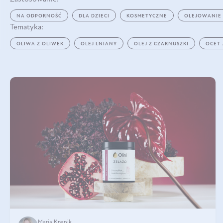
NA ODPORNOŚĆ
DLA DZIECI
KOSMETYCZNE
OLEJOWANIE
Tematyka:
OLIWA Z OLIWEK
OLEJ LNIANY
OLEJ Z CZARNUSZKI
OCET
Maria Knapik