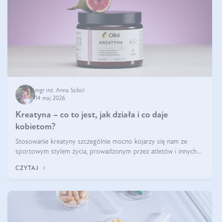
mgr inż. Anna Sobol
14 maj 2026
Kreatyna – co to jest, jak działa i co daje
kobietom?
Stosowanie kreatyny szczególnie mocno kojarzy się nam ze
sportowym stylem życia, prowadzonym przez atletów i innych
miłośników aktywności fizycznej. Nie bez powodu: faktycznie,
CZYTAJ
ten naturalny metabolit aminokwasów poprawia wydolność i
zwiększa masę