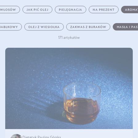
 WŁOSÓW
JAK PIĆ OLEJ
PIELĘGNACJA
NA PREZENT
AROMA
 JABŁKOWY
OLEJ Z WIESIOŁKA
ZAKWAS Z BURAKÓW
MASŁA I PA
171 artykułów
Dietetyk Paulina Górska