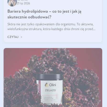
21 lip 2026
Bariera hydrolipidowa – co to jest i jak ją
skutecznie odbudować?
Skóra nie jest tylko opakowaniem dla organizmu. To aktywna,
wielofunkcyjna struktura, która każdego dnia chroni cię przed
utratą wody, wahaniami temperatury i czynnikami
CZYTAJ
środowiskowymi. Jednym z jej kluczowych elementów jest
bariera hydrolipidowa.