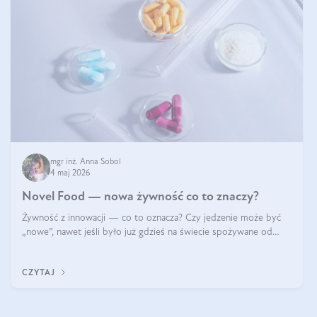
mgr inż. Anna Sobol
4 maj 2026
Novel Food — nowa żywność co to znaczy?
Żywność z innowacji — co to oznacza? Czy jedzenie może być
„nowe”, nawet jeśli było już gdzieś na świecie spożywane od
wieków? Czy w składnikach spożywczych mogą być obecne
jakieś nanomateriały? Dowiesz się tego z niniejszego artykułu:
CZYTAJ
poznasz definicję n