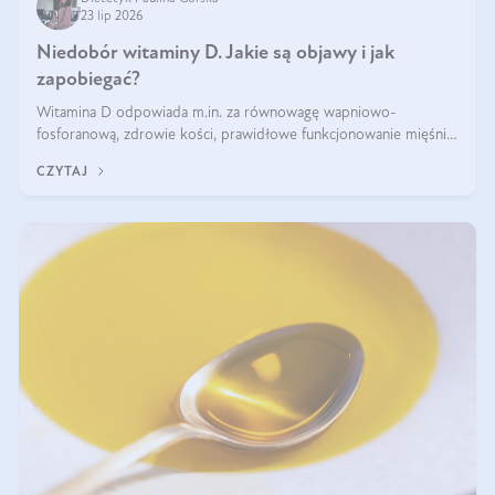
23 lip 2026
Niedobór witaminy D. Jakie są objawy i jak
zapobiegać?
Witamina D odpowiada m.in. za równowagę wapniowo-
fosforanową, zdrowie kości, prawidłowe funkcjonowanie mięśni i
wspieranie odporności. Mimo że organizm może ją wytwarzać
CZYTAJ
pod wpływem słońca, niedobór witaminy D pozostaje częstym
problemem.