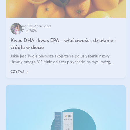
mgr inż. Anna Sobol
7 lip 2026
Kwas DHA i kwas EPA – właściwości, działanie i
źródła w diecie
Jakie jest Twoje pierwsze skojarzenie po usłyszeniu nazwy
“kwasy omega-3”? Mnie od razu przychodzi na myśl mózg,
wsparcie układu nerwowego i zdrowie skóry. W tym artykule
CZYTAJ
skupimy się głównie na dwóch kwasach z tej rodziny: DHA oraz
EPA.