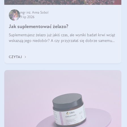
mgr inż. Anna Sobol
9 lip 2026
Jak suplementować żelazo?
Suplementujesz żelazo już jakiś czas, ale wyniki badań krwi wciąż
wskazują jego niedobór? A czy przyjrzałaś się dobrze samemu
sposobowi suplementacji tego mikroelementu? Dowiedz się, jak
uzupełnić żelazo, aby dobrze się wchłaniało.
CZYTAJ