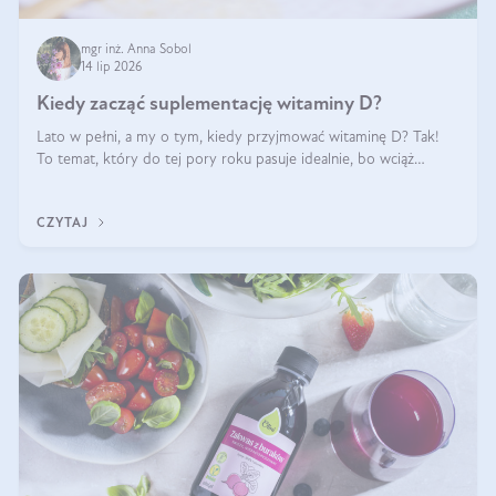
mgr inż. Anna Sobol
14 lip 2026
Kiedy zacząć suplementację witaminy D?
Lato w pełni, a my o tym, kiedy przyjmować witaminę D? Tak!
To temat, który do tej pory roku pasuje idealnie, bo wciąż
zdarza się, że suplementacja tej witaminy pozostawia
wątpliwości. Najczęstsze pytania dotyczą tego, ile trzeba być na
CZYTAJ
słońcu, aby witami