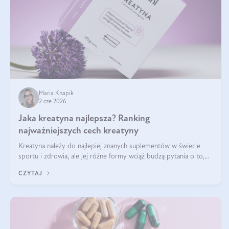
Maria Knapik
2 cze 2026
Jaka kreatyna najlepsza? Ranking
najważniejszych cech kreatyny
Kreatyna należy do najlepiej znanych suplementów w świecie
sportu i zdrowia, ale jej różne formy wciąż budzą pytania o to,
która sprawdza się najlepiej w praktyce. W tym artykule
CZYTAJ
przyglądamy się temu, jaka forma kreatyny jest najlepsza.