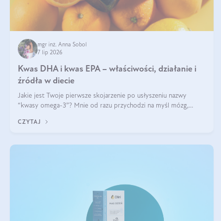
mgr inż. Anna Sobol
7 lip 2026
Kwas DHA i kwas EPA – właściwości, działanie i
źródła w diecie
Jakie jest Twoje pierwsze skojarzenie po usłyszeniu nazwy
“kwasy omega-3”? Mnie od razu przychodzi na myśl mózg,
wsparcie układu nerwowego i zdrowie skóry. W tym artykule
CZYTAJ
skupimy się głównie na dwóch kwasach z tej rodziny: DHA oraz
EPA.