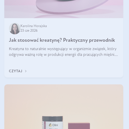
Karolina Horajska
23 cze 2026
Jak stosować kreatynę? Praktyczny przewodnik
Kreatyna to naturalnie występujący w organizmie związek, który
odgrywa ważną rolę w produkcji energii dla pracujących mięśni.
Choć przez lata kojarzono ją głównie ze sportami siłowymi, dziś
jest jednym z najlepiej przebadanych suplementów stosowanych
CZYTAJ
prze