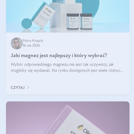
Maria Knapik
16 cze 2026
Jaki magnez jest najlepszy i który wybrać?
Wybór odpowiedniego magnezu nie jest tak oczywisty, jak
mogłoby się wydawać. Na rynku dostępnych jest wiele różnych
form tego pierwiastka, a każda z nich różni się przyswajalnością,
działaniem i tolerancją przez organizm.
CZYTAJ