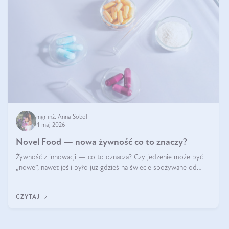
mgr inż. Anna Sobol
4 maj 2026
Novel Food — nowa żywność co to znaczy?
Żywność z innowacji — co to oznacza? Czy jedzenie może być
„nowe”, nawet jeśli było już gdzieś na świecie spożywane od
wieków? Czy w składnikach spożywczych mogą być obecne
jakieś nanomateriały? Dowiesz się tego z niniejszego artykułu:
CZYTAJ
poznasz definicję n