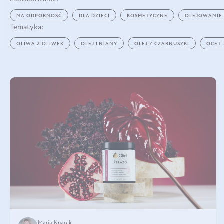
NA ODPORNOŚĆ
DLA DZIECI
KOSMETYCZNE
OLEJOWANIE
Tematyka:
OLIWA Z OLIWEK
OLEJ LNIANY
OLEJ Z CZARNUSZKI
OCET
Maria Knapik