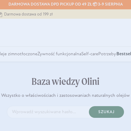
DARMOWA DOSTAWA DPD PICKUP OD 49 ZŁ 📦 3-9 SIERPNIA
Darmowa dostawa od 199 zł
leje zimnotłoczone
Żywność funkcjonalna
Self-care
Potrzeby
Bestsel
Baza wiedzy Olini
Wszystko o właściwościach i zastosowaniach naturalnych olejów
SZUKAJ