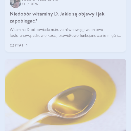
23 lip 2026
Niedobór witaminy D. Jakie są objawy i jak
zapobiegać?
Witamina D odpowiada m.in. za równowagę wapniowo-
fosforanową, zdrowie kości, prawidłowe funkcjonowanie mięśni i
wspieranie odporności. Mimo że organizm może ją wytwarzać
CZYTAJ
pod wpływem słońca, niedobór witaminy D pozostaje częstym
problemem.