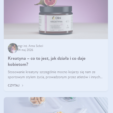
mgr inż. Anna Sobol
14 maj 2026
Kreatyna – co to jest, jak działa i co daje
kobietom?
Stosowanie kreatyny szczególnie mocno kojarzy się nam ze
sportowym stylem życia, prowadzonym przez atletów i innych
miłośników aktywności fizycznej. Nie bez powodu: faktycznie,
CZYTAJ
ten naturalny metabolit aminokwasów poprawia wydolność i
zwiększa masę