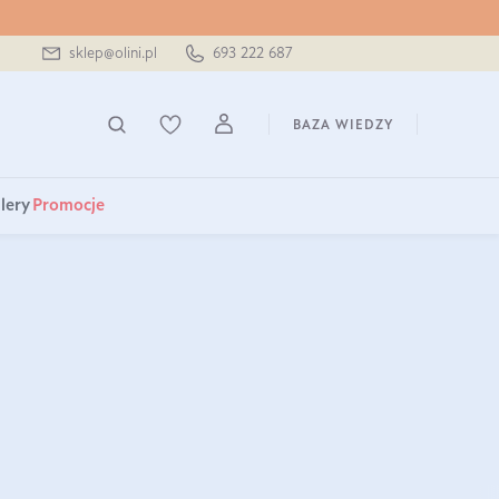
sklep@olini.pl
693 222 687
BAZA WIEDZY
lery
Promocje