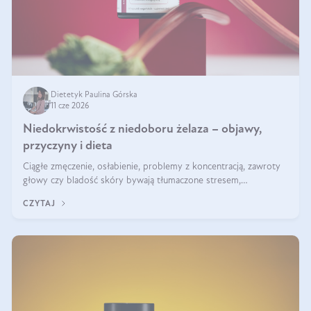
Dietetyk Paulina Górska
11 cze 2026
Niedokrwistość z niedoboru żelaza – objawy,
przyczyny i dieta
Ciągłe zmęczenie, osłabienie, problemy z koncentracją, zawroty
głowy czy bladość skóry bywają tłumaczone stresem,
przepracowaniem lub niedoborem snu. Tymczasem ich przyczyną
CZYTAJ
może być niedokrwistość z niedoboru żelaza.