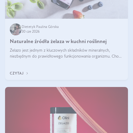
Dietetyk Paulina Górska
30 cze 2026
Naturalne źródła żelaza w kuchni roślinnej
Żelazo jest jednym z kluczowych składników mineralnych,
niezbędnym do prawidłowego funkcjonowania organizmu. Choć
często uważa się, że występuje głównie w produktach
odzwierzęcych, kuchnia roślinna oferuje wiele wartościowych
CZYTAJ
źródeł tego pierwiastka.