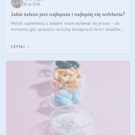
28 lip 2026
Jakie żelazo jest najlepsze i najlepiej się wchłania?
Wybór suplementu z żelazem może wydawać się prosty – do
momentu, gdy spojrzysz na liczbę dostępnych form i składów.
Lepszy będzie bisglicynian, czy siarczan? Co wpływa na
wchłanianie żelaza i jakie dodatkowe składniki powinien zawierać
CZYTAJ
suplement?