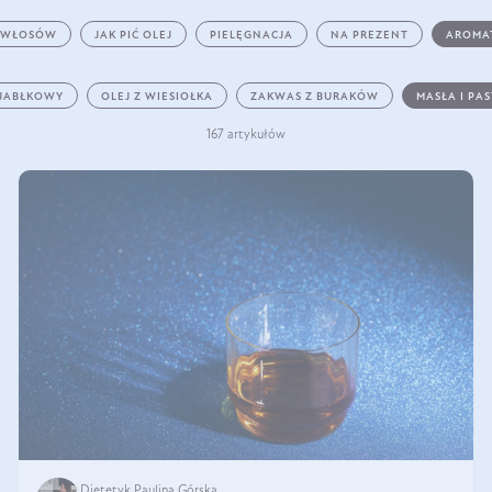
 WŁOSÓW
JAK PIĆ OLEJ
PIELĘGNACJA
NA PREZENT
AROMA
 JABŁKOWY
OLEJ Z WIESIOŁKA
ZAKWAS Z BURAKÓW
MASŁA I PA
167 artykułów
Dietetyk Paulina Górska