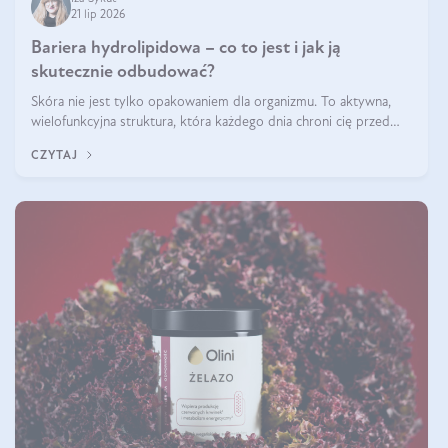
21 lip 2026
Bariera hydrolipidowa – co to jest i jak ją
skutecznie odbudować?
Skóra nie jest tylko opakowaniem dla organizmu. To aktywna,
wielofunkcyjna struktura, która każdego dnia chroni cię przed
utratą wody, wahaniami temperatury i czynnikami
CZYTAJ
środowiskowymi. Jednym z jej kluczowych elementów jest
bariera hydrolipidowa.