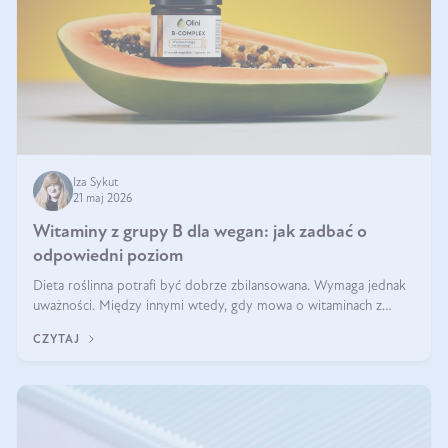
Iza Sykut
21 maj 2026
Witaminy z grupy B dla wegan: jak zadbać o
odpowiedni poziom
Dieta roślinna potrafi być dobrze zbilansowana. Wymaga jednak
uważności. Między innymi wtedy, gdy mowa o witaminach z
grupy B. Te składniki nie działają w pojedynkę. Tworzą system
CZYTAJ
naczyń połączonych.