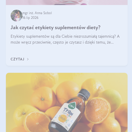
mgr inż. Anna Sobol
16 lip 2026
Jak czytać etykiety suplementów diety?
Etykiety suplementów są dla Ciebie niezrozumiałą tajemnicą? A
może wręcz przeciwnie, często je czytasz i dzięki temu, że
doskonale rozumiesz co jest na nich napisane, dokonujesz
najlepszych dla siebie decyzji zakupowych?
CZYTAJ