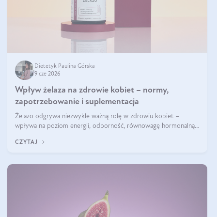
Dietetyk Paulina Górska
9 cze 2026
Wpływ żelaza na zdrowie kobiet – normy,
zapotrzebowanie i suplementacja
Żelazo odgrywa niezwykle ważną rolę w zdrowiu kobiet –
wpływa na poziom energii, odporność, równowagę hormonalną i
prawidłowy przebieg cyklu miesiączkowego oraz ciąży. Jego
CZYTAJ
niedobór może prowadzić m.in. do zmęczenia, bólów i zawrotów
głowy czy problemów z