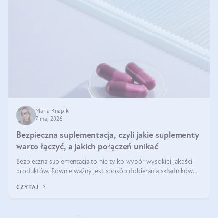
Maria Knapik
7 maj 2026
Bezpieczna suplementacja, czyli jakie suplementy
warto łączyć, a jakich połączeń unikać
Bezpieczna suplementacja to nie tylko wybór wysokiej jakości
produktów. Równie ważny jest sposób dobierania składników
aktywnych, tak żeby działały one maksymalnie skutecznie. Jak
CZYTAJ
łączyć suplementy diety? Poznaj nasze wskazówki.