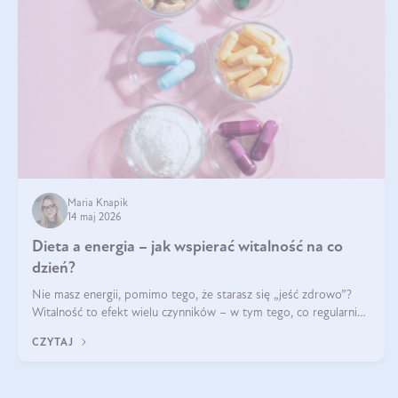
Maria Knapik
14 maj 2026
Dieta a energia – jak wspierać witalność na co
dzień?
Nie masz energii, pomimo tego, że starasz się „jeść zdrowo”?
Witalność to efekt wielu czynników – w tym tego, co regularnie
ląduje na talerzu. Zapotrzebowanie na składniki odżywcze różni
CZYTAJ
się w zależności od osoby