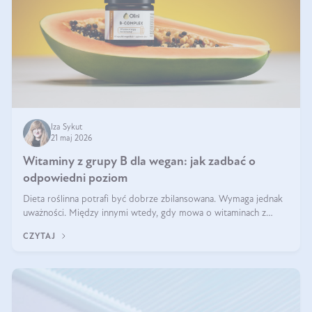
Iza Sykut
21 maj 2026
Witaminy z grupy B dla wegan: jak zadbać o
odpowiedni poziom
Dieta roślinna potrafi być dobrze zbilansowana. Wymaga jednak
uważności. Między innymi wtedy, gdy mowa o witaminach z
grupy B. Te składniki nie działają w pojedynkę. Tworzą system
CZYTAJ
naczyń połączonych.