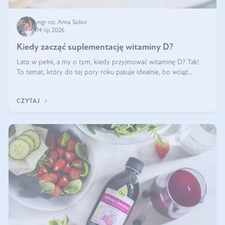
mgr inż. Anna Sobol
14 lip 2026
Kiedy zacząć suplementację witaminy D?
Lato w pełni, a my o tym, kiedy przyjmować witaminę D? Tak!
To temat, który do tej pory roku pasuje idealnie, bo wciąż
zdarza się, że suplementacja tej witaminy pozostawia
wątpliwości. Najczęstsze pytania dotyczą tego, ile trzeba być na
CZYTAJ
słońcu, aby witami