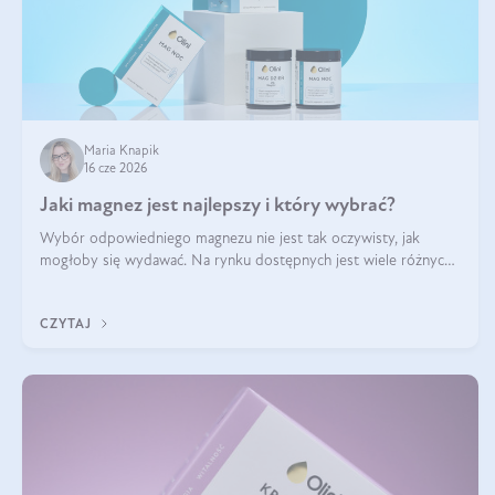
Maria Knapik
16 cze 2026
Jaki magnez jest najlepszy i który wybrać?
Wybór odpowiedniego magnezu nie jest tak oczywisty, jak
mogłoby się wydawać. Na rynku dostępnych jest wiele różnych
form tego pierwiastka, a każda z nich różni się przyswajalnością,
działaniem i tolerancją przez organizm.
CZYTAJ