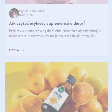
mgr inż. Anna Sobol
16 lip 2026
Jak czytać etykiety suplementów diety?
Etykiety suplementów są dla Ciebie niezrozumiałą tajemnicą? A
może wręcz przeciwnie, często je czytasz i dzięki temu, że
doskonale rozumiesz co jest na nich napisane, dokonujesz
najlepszych dla siebie decyzji zakupowych?
CZYTAJ