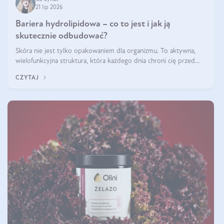
21 lip 2026
Bariera hydrolipidowa – co to jest i jak ją
skutecznie odbudować?
Skóra nie jest tylko opakowaniem dla organizmu. To aktywna,
wielofunkcyjna struktura, która każdego dnia chroni cię przed
utratą wody, wahaniami temperatury i czynnikami
CZYTAJ
środowiskowymi. Jednym z jej kluczowych elementów jest
bariera hydrolipidowa.