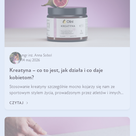
mgr inż. Anna Sobol
14 maj 2026
Kreatyna – co to jest, jak działa i co daje
kobietom?
Stosowanie kreatyny szczególnie mocno kojarzy się nam ze
sportowym stylem życia, prowadzonym przez atletów i innych
miłośników aktywności fizycznej. Nie bez powodu: faktycznie,
CZYTAJ
ten naturalny metabolit aminokwasów poprawia wydolność i
zwiększa masę