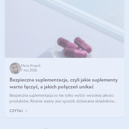
Maria Knapik
7 maj 2026
Bezpieczna suplementacja, czyli jakie suplementy
warto łączyć, a jakich połączeń unikać
Bezpieczna suplementacja to nie tylko wybór wysokiej jakości
produktów. Równie ważny jest sposób dobierania składników
aktywnych, tak żeby działały one maksymalnie skutecznie. Jak
CZYTAJ
łączyć suplementy diety? Poznaj nasze wskazówki.