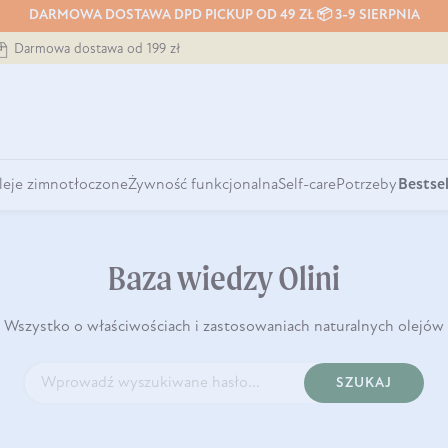
DARMOWA DOSTAWA DPD PICKUP OD 49 ZŁ 📦 3-9 SIERPNIA
Darmowa dostawa od 199 zł
leje zimnotłoczone
Żywność funkcjonalna
Self-care
Potrzeby
Bestsel
Baza wiedzy Olini
Wszystko o właściwościach i zastosowaniach naturalnych olejów
SZUKAJ