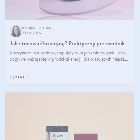
Karolina Horajska
23 cze 2026
Jak stosować kreatynę? Praktyczny przewodnik
Kreatyna to naturalnie występujący w organizmie związek, który
odgrywa ważną rolę w produkcji energii dla pracujących mięśni.
Choć przez lata kojarzono ją głównie ze sportami siłowymi, dziś
jest jednym z najlepiej przebadanych suplementów stosowanych
CZYTAJ
prze