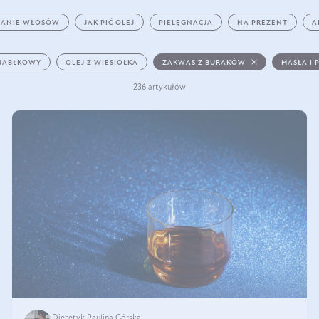
ANIE WŁOSÓW
JAK PIĆ OLEJ
PIELĘGNACJA
NA PREZENT
A
 JABŁKOWY
OLEJ Z WIESIOŁKA
ZAKWAS Z BURAKÓW
MASŁA I 
236 artykułów
Dietetyk Paulina Górska