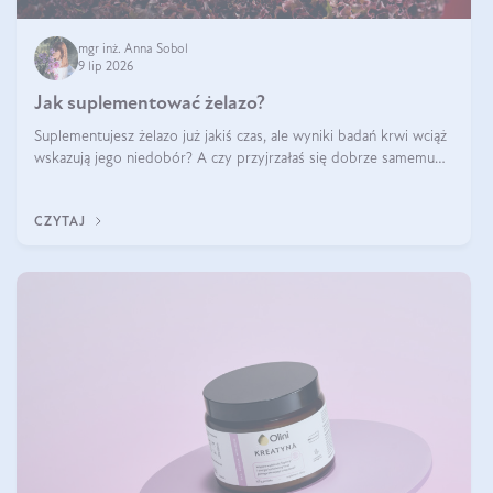
mgr inż. Anna Sobol
9 lip 2026
Jak suplementować żelazo?
Suplementujesz żelazo już jakiś czas, ale wyniki badań krwi wciąż
wskazują jego niedobór? A czy przyjrzałaś się dobrze samemu
sposobowi suplementacji tego mikroelementu? Dowiedz się, jak
uzupełnić żelazo, aby dobrze się wchłaniało.
CZYTAJ