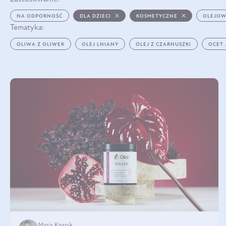
NA ODPORNOŚĆ
DLA DZIECI
KOSMETYCZNE
OLEJOW
Tematyka:
OLIWA Z OLIWEK
OLEJ LNIANY
OLEJ Z CZARNUSZKI
OCET
Maria Knapik