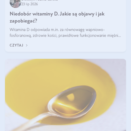
23 lip 2026
Niedobór witaminy D. Jakie są objawy i jak
zapobiegać?
Witamina D odpowiada m.in. za równowagę wapniowo-
fosforanową, zdrowie kości, prawidłowe funkcjonowanie mięśni i
wspieranie odporności. Mimo że organizm może ją wytwarzać
CZYTAJ
pod wpływem słońca, niedobór witaminy D pozostaje częstym
problemem.