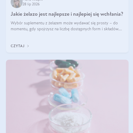
28 lip 2026
Jakie żelazo jest najlepsze i najlepiej się wchłania?
Wybór suplementu z żelazem może wydawać się prosty – do
momentu, gdy spojrzysz na liczbę dostępnych form i składów.
Lepszy będzie bisglicynian, czy siarczan? Co wpływa na
wchłanianie żelaza i jakie dodatkowe składniki powinien zawierać
CZYTAJ
suplement?