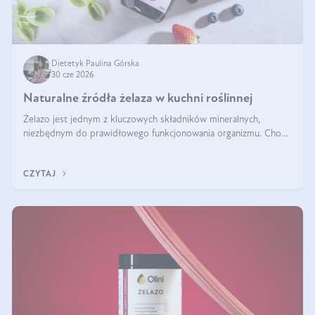
Dietetyk Paulina Górska
30 cze 2026
Naturalne źródła żelaza w kuchni roślinnej
Żelazo jest jednym z kluczowych składników mineralnych,
niezbędnym do prawidłowego funkcjonowania organizmu. Choć
często uważa się, że występuje głównie w produktach
odzwierzęcych, kuchnia roślinna oferuje wiele wartościowych
CZYTAJ
źródeł tego pierwiastka.