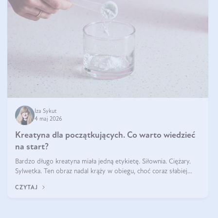
Iza Sykut
4 maj 2026
Kreatyna dla początkujących. Co warto wiedzieć
na start?
Bardzo długo kreatyna miała jedną etykietę. Siłownia. Ciężary.
Sylwetka. Ten obraz nadal krąży w obiegu, choć coraz słabiej
pasuje do tego, jak wygląda codzienność wielu osób. Bo
CZYTAJ
kreatyna nie powstała na potrzeby treningu. Jest naturalnym
składnikiem obec