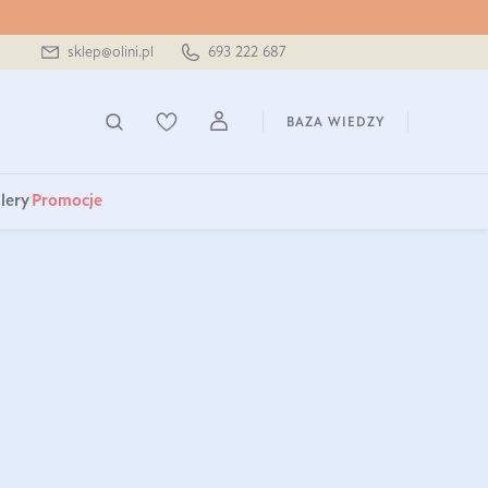
sklep@olini.pl
693 222 687
BAZA WIEDZY
lery
Promocje