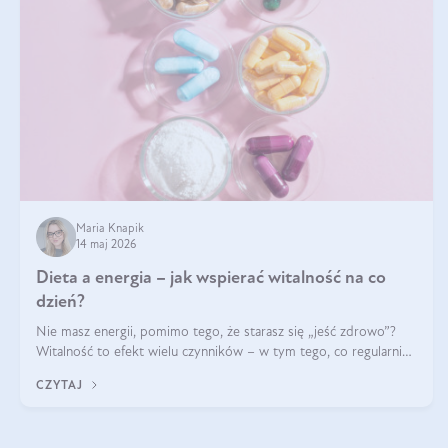
Maria Knapik
14 maj 2026
Dieta a energia – jak wspierać witalność na co
dzień?
Nie masz energii, pomimo tego, że starasz się „jeść zdrowo”?
Witalność to efekt wielu czynników – w tym tego, co regularnie
ląduje na talerzu. Zapotrzebowanie na składniki odżywcze różni
CZYTAJ
się w zależności od osoby