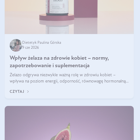
Dietetyk Paulina Górska
9 cze 2026
Wpływ żelaza na zdrowie kobiet – normy,
zapotrzebowanie i suplementacja
Żelazo odgrywa niezwykle ważną rolę w zdrowiu kobiet –
wpływa na poziom energii, odporność, równowagę hormonalną i
prawidłowy przebieg cyklu miesiączkowego oraz ciąży. Jego
CZYTAJ
niedobór może prowadzić m.in. do zmęczenia, bólów i zawrotów
głowy czy problemów z