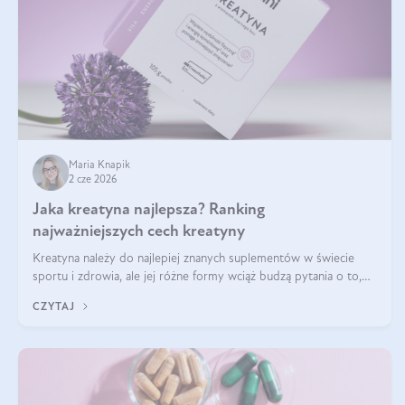
Maria Knapik
2 cze 2026
Jaka kreatyna najlepsza? Ranking
najważniejszych cech kreatyny
Kreatyna należy do najlepiej znanych suplementów w świecie
sportu i zdrowia, ale jej różne formy wciąż budzą pytania o to,
która sprawdza się najlepiej w praktyce. W tym artykule
CZYTAJ
przyglądamy się temu, jaka forma kreatyny jest najlepsza.