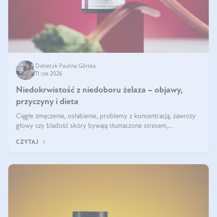
Dietetyk Paulina Górska
11 cze 2026
Niedokrwistość z niedoboru żelaza – objawy,
przyczyny i dieta
Ciągłe zmęczenie, osłabienie, problemy z koncentracją, zawroty
głowy czy bladość skóry bywają tłumaczone stresem,
przepracowaniem lub niedoborem snu. Tymczasem ich przyczyną
CZYTAJ
może być niedokrwistość z niedoboru żelaza.