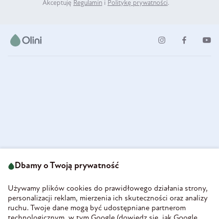
Akceptuję
Regulamin
i
Politykę prywatności
.
ul. Strzegomska 49
693 222 687
58-160 Świebodzice
Dbamy o Twoją prywatność
sklep@olini.pl
Polska
NIP 8860027066
Używamy plików cookies do prawidłowego działania strony,
REGON 890213034
personalizacji reklam, mierzenia ich skuteczności oraz analizy
ruchu. Twoje dane mogą być udostępniane partnerom
INFORMACJE
technologicznym, w tym Google (
dowiedz się, jak Google