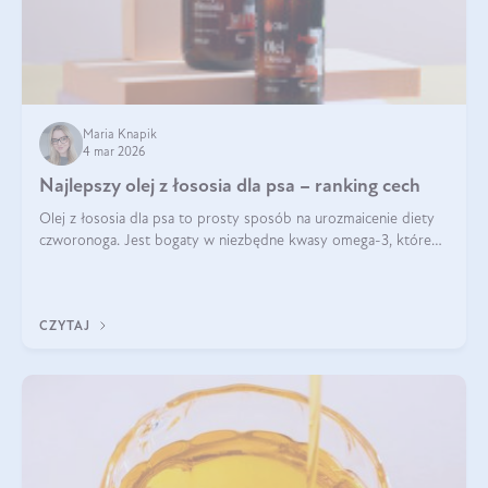
Maria Knapik
4 mar 2026
Najlepszy olej z łososia dla psa – ranking cech
Olej z łososia dla psa to prosty sposób na urozmaicenie diety
czworonoga. Jest bogaty w niezbędne kwasy omega-3, które
mogą pozytywnie wpłynąć na ogólną formę pupila. Na jakie
właściwości tego oleju rybiego warto w szczególności zwrócić
uwagę?
CZYTAJ