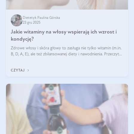
Dietetyk Paulina Górska
23 gru 2025
Jakie witaminy na włosy wspierają ich wzrost i
kondycję?
Zdrowe włosy i skóra głowy to zasługa nie tylko witamin (m.in.
B, D, A, E), ale też zbilansowanej diety i nawodnienia. Przeczytaj
nasz artykuł i dowiedz się, które składniki najskuteczniej hamują
wypadanie włosów.
CZYTAJ