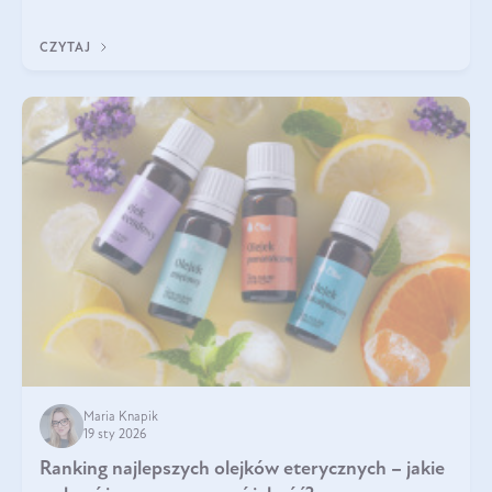
Wspierają zdrowie skóry i wzroku, odporność, prawidłową
krzepliwość krwi oraz mineralizację kości.
CZYTAJ
Maria Knapik
19 sty 2026
Ranking najlepszych olejków eterycznych – jakie