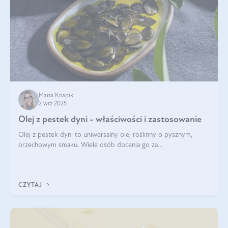
Maria Knapik
2 wrz 2025
Olej z pestek dyni - właściwości i zastosowanie
Olej z pestek dyni to uniwersalny olej roślinny o pysznym,
orzechowym smaku. Wiele osób docenia go za
wszechstronność, bo przydaje się zarówno w kuchni, jak i w
pielęgnacji. Często wykorzystuje się go
CZYTAJ