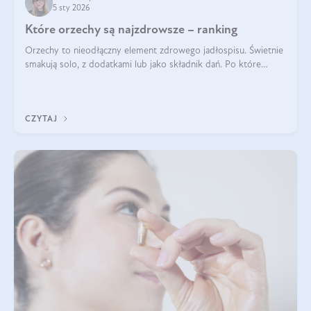
5 sty 2026
Które orzechy są najzdrowsze – ranking
Orzechy to nieodłączny element zdrowego jadłospisu. Świetnie
smakują solo, z dodatkami lub jako składnik dań. Po które
orzechy warto sięgać zamiast niezdrowej przekąski? Dowiesz
się z tego tekstu!
CZYTAJ