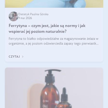
Dietetyk Paulina Górska
9 mar 2026
Ferrytyna – czym jest, jakie są normy i jak
wspierać jej poziom naturalnie?
Ferrytyna to białko odpowiedzialne za magazynowanie żelaza w
organizmie, a jej poziom odzwierciedla zapasy tego pierwiastka.
Warto dowiedzieć się więcej na jej temat, ponieważ niedobór
ferrytyny daje objawy, które mogą utrudniać codzienne
CZYTAJ
funkcjonowanie (