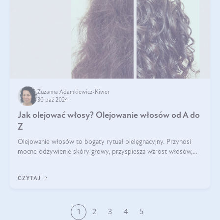
Zuzanna Adamkiewicz-Kiwer
30 paź 2024
Jak olejować włosy? Olejowanie włosów od A do
Z
Olejowanie włosów to bogaty rytuał pielęgnacyjny. Przynosi
mocne odżywienie skóry głowy, przyspiesza wzrost włosów,
wspiera przy walce z łupieżem i ŁZS, zamyka nawilżenie we
wnętrzu włosa. Brzmi ekskl
CZYTAJ
1
2
3
4
5