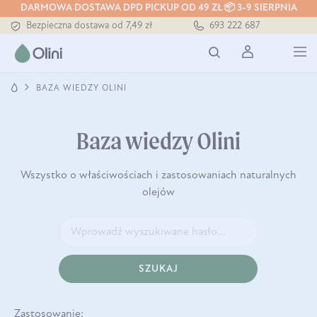
DARMOWA DOSTAWA DPD PICKUP OD 49 ZŁ 📦 3-9 SIERPNIA
Bezpieczna dostawa od 7,49 zł
693 222 687
Darmowa dostawa od 199 zł
Tłoczony zawsze na zimno
BAZA WIEDZY OLINI
Baza wiedzy Olini
Wszystko o właściwościach i zastosowaniach naturalnych
olejów
SZUKAJ
Zastosowanie: