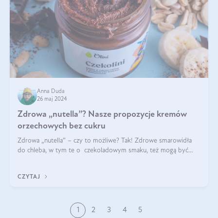
Anna Duda
26 maj 2024
Zdrowa „nutella”? Nasze propozycje kremów
orzechowych bez cukru
Zdrowa „nutella” – czy to możliwe? Tak! Zdrowe smarowidła
do chleba, w tym te o czekoladowym smaku, też mogą być
pyszne. Przeczytaj nasz artykuł i dowiedz się więcej!
CZYTAJ
1
2
3
4
5