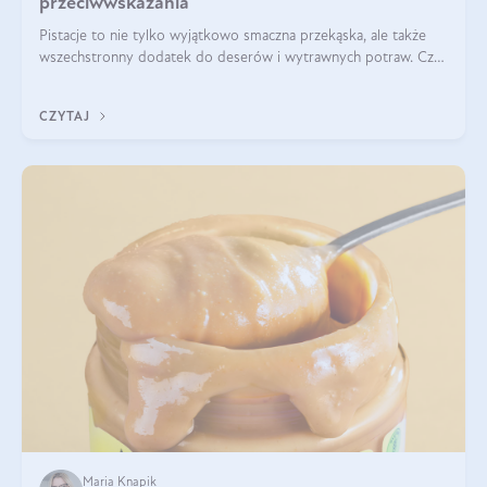
przeciwwskazania
Pistacje to nie tylko wyjątkowo smaczna przekąska, ale także
wszechstronny dodatek do deserów i wytrawnych potraw. Czy
pistacje są zdrowe? Jakie są ich właściwości? Gdzie rosną i czy
każdy może się ni
CZYTAJ
Maria Knapik