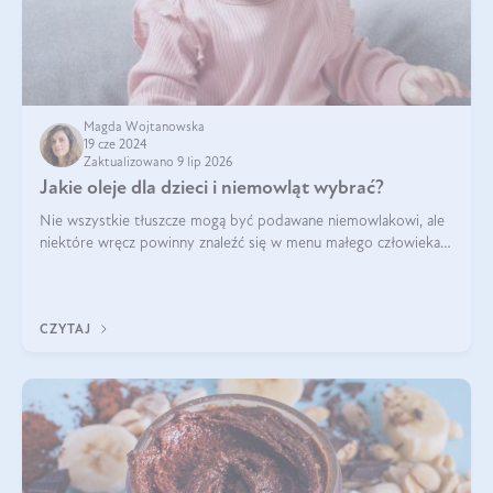
Magda Wojtanowska
19 cze 2024
Zaktualizowano 9 lip 2026
Jakie oleje dla dzieci i niemowląt wybrać?
Nie wszystkie tłuszcze mogą być podawane niemowlakowi, ale
niektóre wręcz powinny znaleźć się w menu małego człowieka.
Warto pamiętać, że dzieci mają zwiększone zapotrzebowanie na
niezbędne nienasycon
CZYTAJ