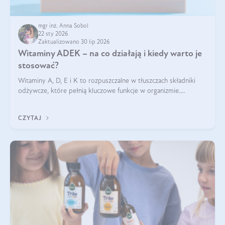
mgr inż. Anna Sobol
22 sty 2026
Zaktualizowano 30 lip 2026
Witaminy ADEK – na co działają i kiedy warto je
stosować?
Witaminy A, D, E i K to rozpuszczalne w tłuszczach składniki
odżywcze, które pełnią kluczowe funkcje w organizmie.
Wspierają zdrowie skóry i wzroku, odporność, prawidłową
krzepliwość krwi oraz mineralizację kości.
CZYTAJ