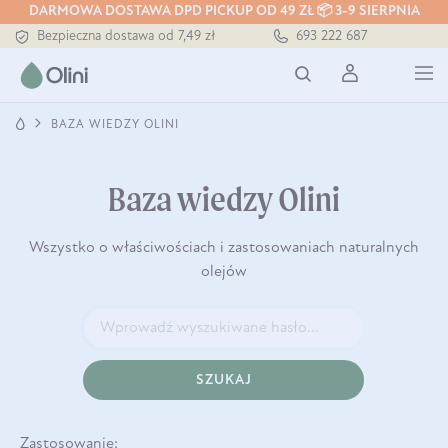
DARMOWA DOSTAWA DPD PICKUP OD 49 ZŁ 📦 3-9 SIERPNIA
Tłoczony zawsze na zimno
693 222 687
Bezpieczna dostawa od 7,49 zł
Darmowa dostawa od 199 zł
Tłoczony zawsze na zimno
BAZA WIEDZY OLINI
Baza wiedzy Olini
Wszystko o właściwościach i zastosowaniach naturalnych
olejów
SZUKAJ
Zastosowanie: