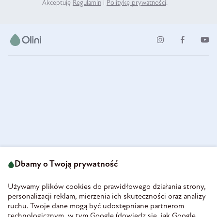
Akceptuję
Regulamin
i
Politykę prywatności
.
ul. Strzegomska 49
693 222 687
58-160 Świebodzice
Dbamy o Twoją prywatność
sklep@olini.pl
Polska
NIP 8860027066
Używamy plików cookies do prawidłowego działania strony,
REGON 890213034
personalizacji reklam, mierzenia ich skuteczności oraz analizy
ruchu. Twoje dane mogą być udostępniane partnerom
INFORMACJE
technologicznym, w tym Google (
dowiedz się, jak Google