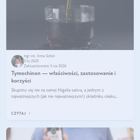
mgr inż. Anna Sobol
3 lis 2025
Zaktualizowano 5 sie 2026
Tymochinon — właściwości, zastosowanie i
korzyści
Skupimy się nie na samej Nigella sativa, a jednym z
najważniejszych (jak nie najważniejszym!) składniku olejku
eterycznego z czarnuszki: tymochinonie.
CZYTAJ