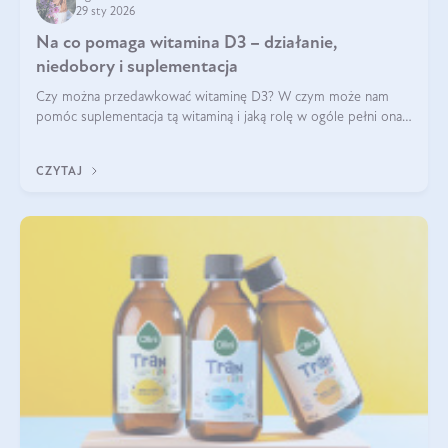
29 sty 2026
Na co pomaga witamina D3 – działanie,
niedobory i suplementacja
Czy można przedawkować witaminę D3? W czym może nam
pomóc suplementacja tą witaminą i jaką rolę w ogóle pełni ona
w naszym ciele? Powszechnie wiadomo, że jej przyjmowanie
zalecane jest jesienią i zimą, ale czy wiesz, dlaczego warto to
CZYTAJ
robić?