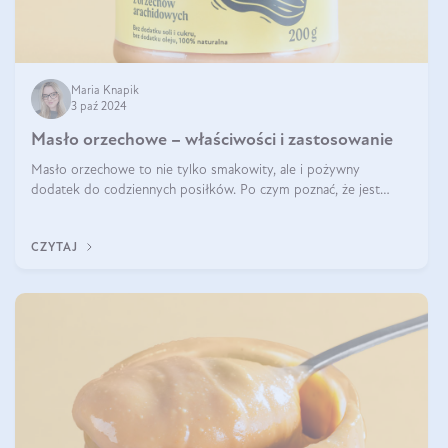
Maria Knapik
3 paź 2024
Masło orzechowe – właściwości i zastosowanie
Masło orzechowe to nie tylko smakowity, ale i pożywny
dodatek do codziennych posiłków. Po czym poznać, że jest
wysokiej jakości? Do jakich przepisów najlepiej je wykorzystać?
Czym różni się od pasty
CZYTAJ