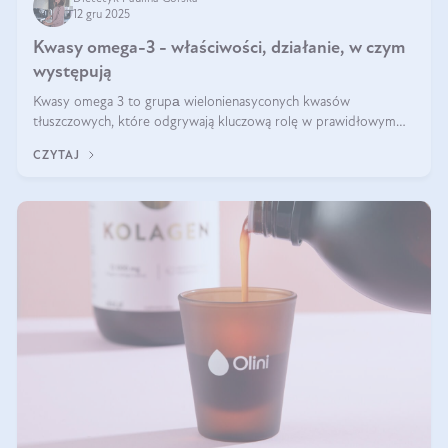
12 gru 2025
Kwasy omega-3 - właściwości, działanie, w czym
występują
Kwasy omega 3 to grupа wielonienasyconych kwasów
tłuszczowych, które odgrywają kluczową rolę w prawidłowym
funkcjonowaniu organizmu – wspierają pracę serca, mózgu i
CZYTAJ
układu odpornościowego.