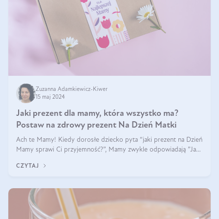
Zuzanna Adamkiewicz-Kiwer
15 maj 2024
Jaki prezent dla mamy, która wszystko ma?
Postaw na zdrowy prezent Na Dzień Matki
Ach te Mamy! Kiedy dorosłe dziecko pyta “jaki prezent na Dzień
Mamy sprawi Ci przyjemność?”, Mamy zwykle odpowiadają ”Ja
już wszystko mam!”. Co roku to samo. Jak więc wybrać zdrowy
CZYTAJ
prezent na Dzień Ma