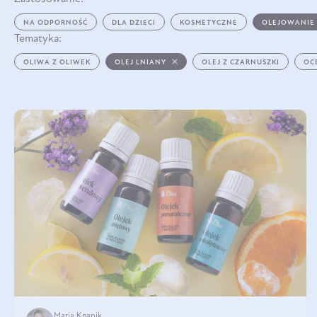
NA ODPORNOŚĆ
DLA DZIECI
KOSMETYCZNE
OLEJOWANIE
Tematyka:
OLIWA Z OLIWEK
OLEJ LNIANY
OLEJ Z CZARNUSZKI
OC
Maria Knapik