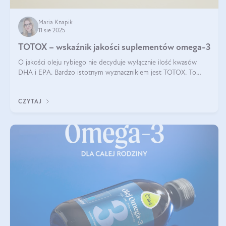
Maria Knapik
11 sie 2025
TOTOX – wskaźnik jakości suplementów omega-3
O jakości oleju rybiego nie decyduje wyłącznie ilość kwasów
DHA i EPA. Bardzo istotnym wyznacznikiem jest TOTOX. To
wskaźnik, który pokazuje skuteczność, świeżość oraz
bezpieczeństwo suplementu?
CZYTAJ