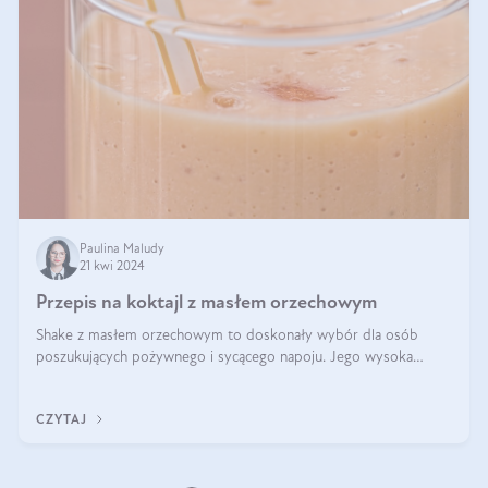
Paulina Maludy
21 kwi 2024
Przepis na koktajl z masłem orzechowym
Shake z masłem orzechowym to doskonały wybór dla osób
poszukujących pożywnego i sycącego napoju. Jego wysoka
zawartość białka sprawia, że jest idealnym uzupełnieniem diety,
szczególnie dla osób aktywn
CZYTAJ