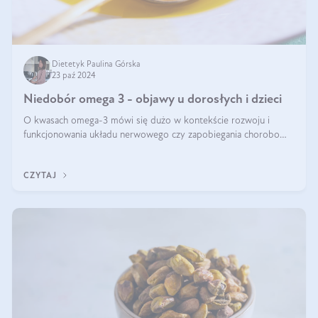
Dietetyk Paulina Górska
23 paź 2024
Niedobór omega 3 - objawy u dorosłych i dzieci
O kwasach omega-3 mówi się dużo w kontekście rozwoju i
funkcjonowania układu nerwowego czy zapobiegania chorobom
serca. Podkreśla się, że niedobór omega-3 może doprowadzić
do gorszego funkcjonowania
CZYTAJ