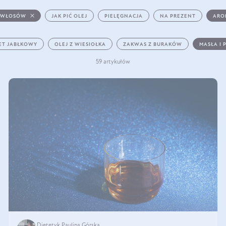
 WŁOSÓW
JAK PIĆ OLEJ
PIELĘGNACJA
NA PREZENT
ARO
ET JABŁKOWY
OLEJ Z WIESIOŁKA
ZAKWAS Z BURAKÓW
MASŁA I 
59 artykułów
Dietetyk Paulina Górska