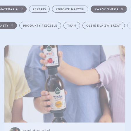
MATERAPIA
PRZEPIS
ZDROWE NAWYKI
KWASY OMEGA
PASTY
PRODUKTY PSZCZELE
TRAN
OLEJE DLA ZWIERZĄT
mgr inż. Anna Sobol