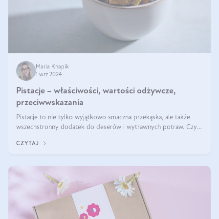
Maria Knapik
1 wrz 2024
Pistacje – właściwości, wartości odżywcze,
przeciwwskazania
Pistacje to nie tylko wyjątkowo smaczna przekąska, ale także
wszechstronny dodatek do deserów i wytrawnych potraw. Czy
pistacje są zdrowe? Jakie są ich właściwości? Gdzie rosną i czy
CZYTAJ
każdy może się ni