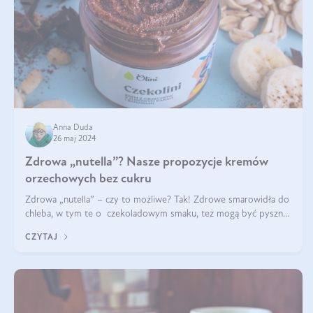
Anna Duda
26 maj 2024
Zdrowa „nutella”? Nasze propozycje kremów
orzechowych bez cukru
Zdrowa „nutella” – czy to możliwe? Tak! Zdrowe smarowidła do
chleba, w tym te o czekoladowym smaku, też mogą być pyszne.
Przeczytaj nasz artykuł i dowiedz się więcej!
CZYTAJ