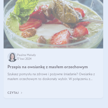
Paulina Maludy
17 kwi 2024
Przepis na owsiankę z masłem orzechowym
Szukasz pomysłu na zdrowe i pożywne śniadanie? Owsianka z
masłem orzechowym to doskonały wybór. W połączeniu z
dodatkami takimi jak banany, orzechy i syrop klonowy, stworzy
idealną kombinację smaków o
CZYTAJ