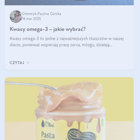
Dietetyk Paulina Górska
16 mar 2025
Kwasy omega-3 – jakie wybrać?
Kwasy omega-3 to jedne z najważniejszych tłuszczów w naszej
diecie, ponieważ wspierają pracę serca, mózgu, działają
przeciwzapalnie, pomagają unormować poziom cholesterolu i
trójglicerydów, a także
CZYTAJ