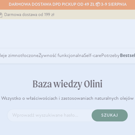
DARMOWA DOSTAWA DPD PICKUP OD 49 ZŁ 📦 3-9 SIERPNIA
Darmowa dostawa od 199 zł
leje zimnotłoczone
Żywność funkcjonalna
Self-care
Potrzeby
Bestsel
Baza wiedzy Olini
Wszystko o właściwościach i zastosowaniach naturalnych olejów
SZUKAJ