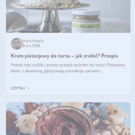
Maria Knapik
8 wrz 2024
Krem pistacjowy do tortu – jak zrobić? Przepis
Poznaj nasz szybki i prosty przepis na krem do tortu! Pistacjowy
deser z aksamitną, gęstą masą posmakuje zarówno
domownikom, jak i gościom. Dzięki niemu każdy kawałek ciasta
będzie prawdziwą ucztą dla
CZYTAJ