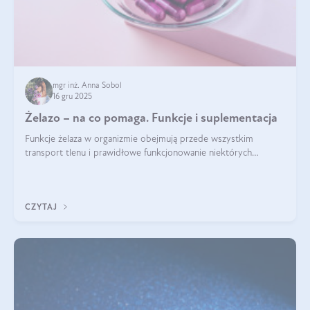
mgr inż. Anna Sobol
16 gru 2025
Żelazo – na co pomaga. Funkcje i suplementacja
Funkcje żelaza w organizmie obejmują przede wszystkim
transport tlenu i prawidłowe funkcjonowanie niektórych
enzymów. Żelazo odpowiada też za działanie układu
immunologicznego i nerwowego, szczególnie na wczesnym
etapie życia.
CZYTAJ