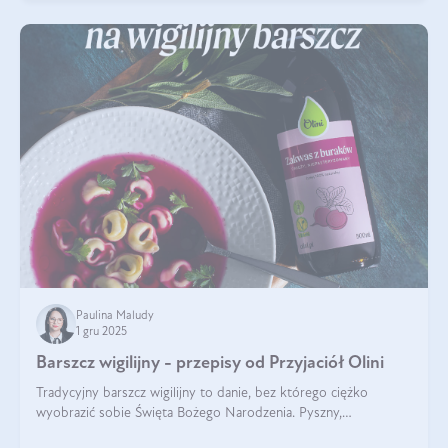
Paulina Maludy
1 gru 2025
Barszcz wigilijny - przepisy od Przyjaciół Olini
Tradycyjny barszcz wigilijny to danie, bez którego ciężko
wyobrazić sobie Święta Bożego Narodzenia. Pyszny,
aromatyczny, esencjonalny, pachnący grzybami, o pięknym