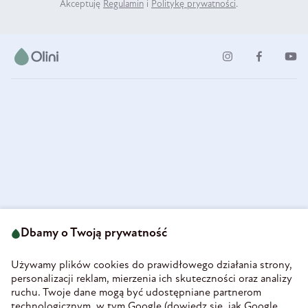
Akceptuję
Regulamin
i
Politykę prywatności
.
ul. Strzegomska 49
693 222 687
58-160 Świebodzice
Dbamy o Twoją prywatność
sklep@olini.pl
Polska
NIP 8860027066
Używamy plików cookies do prawidłowego działania strony,
REGON 890213034
personalizacji reklam, mierzenia ich skuteczności oraz analizy
ruchu. Twoje dane mogą być udostępniane partnerom
INFORMACJE
technologicznym, w tym Google (
dowiedz się, jak Google