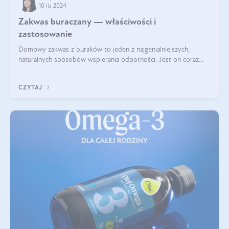
10 lis 2024
Zakwas buraczany — właściwości i
zastosowanie
Domowy zakwas z buraków to jeden z najgenialniejszych,
naturalnych sposobów wspierania odporności. Jest on coraz
częstszym elementem diety wielu z Was. Naturalny zakwas
buraczany zachowuje pełnię sw
CZYTAJ