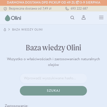
Tłoczony zawsze na zimno
DARMOWA DOSTAWA DPD PICKUP OD 49 ZŁ 📦 3-9 SIERPNIA
Bezpieczna dostawa od 7,49 zł
693 222 687
Darmowa dostawa od 199 zł
Tłoczony zawsze na zimno
BAZA WIEDZY OLINI
Baza wiedzy Olini
Wszystko o właściwościach i zastosowaniach naturalnych
olejów
SZUKAJ
Zastosowanie: