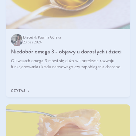
Dietetyk Paulina Górska
23 paź 2024
Niedobór omega 3 - objawy u dorosłych i dzieci
O kwasach omega-3 mówi się dużo w kontekście rozwoju i
funkcjonowania układu nerwowego czy zapobiegania chorobom
serca. Podkreśla się, że niedobór omega-3 może doprowadzić
do gorszego funkcjonowania
CZYTAJ