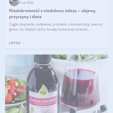
11 cze 2026
Niedokrwistość z niedoboru żelaza – objawy,
przyczyny i dieta
Ciągłe zmęczenie, osłabienie, problemy z koncentracją, zawroty
głowy czy bladość skóry bywają tłumaczone stresem,
przepracowaniem lub niedoborem snu. Tymczasem ich
przyczyną może być niedokrwistość z niedoboru żelaza.
CZYTAJ