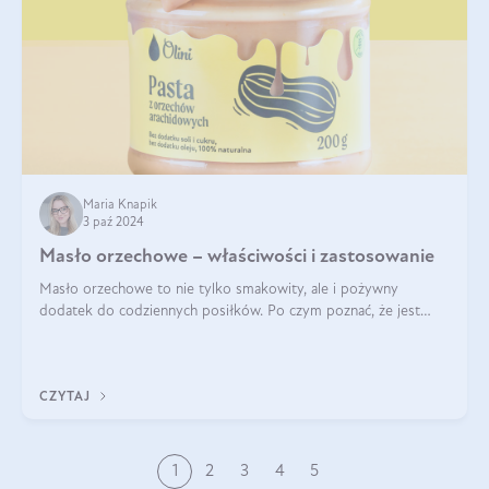
Maria Knapik
3 paź 2024
Masło orzechowe – właściwości i zastosowanie
Masło orzechowe to nie tylko smakowity, ale i pożywny
dodatek do codziennych posiłków. Po czym poznać, że jest
wysokiej jakości? Do jakich przepisów najlepiej je wykorzystać?
Czym różni się od pasty
CZYTAJ
1
2
3
4
5