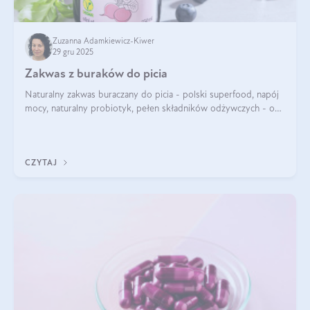
Zuzanna Adamkiewicz-Kiwer
29 gru 2025
Zakwas z buraków do picia
Naturalny zakwas buraczany do picia - polski superfood, napój
mocy, naturalny probiotyk, pełen składników odżywczych - o
zakwasie z buraka mówi się w samych superlatywach. Niektórzy
z Was usłyszeli o
CZYTAJ