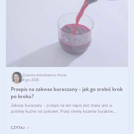
Zuzanna Adamkiewicz-Kiwer
8 gru 2025
Przepis na zakwas buraczany - jak go zrobić krok
po kroku?
Zakwas buraczany - przepis na ten napój jest znany jest w
polskiej kuchni od pokoleń. Przez chwilę kiszenie buraków
czerwonych zostało zapomniane, by w ostatnim czasie powrócić
na fali popularności na
CZYTAJ