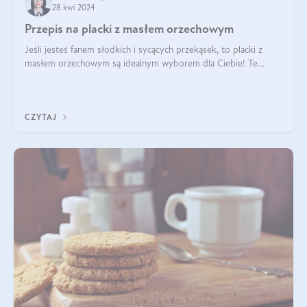
28 kwi 2024
Przepis na placki z masłem orzechowym
Jeśli jesteś fanem słodkich i sycących przekąsek, to placki z
masłem orzechowym są idealnym wyborem dla Ciebie! Te
pyszne placuszki, idealne na śniadanie lub podwieczorek z
pewnością dostarczą Ci ener
CZYTAJ