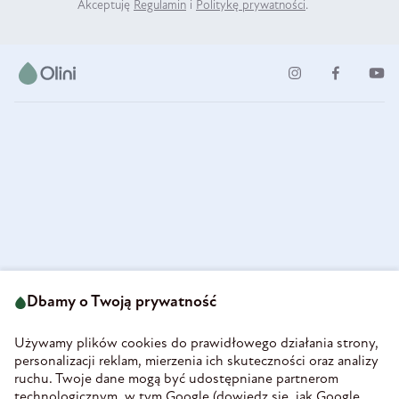
Akceptuję
Regulamin
i
Politykę prywatności
.
ul. Strzegomska 49
693 222 687
58-160 Świebodzice
Dbamy o Twoją prywatność
sklep@olini.pl
Polska
NIP 8860027066
Używamy plików cookies do prawidłowego działania strony,
REGON 890213034
personalizacji reklam, mierzenia ich skuteczności oraz analizy
ruchu. Twoje dane mogą być udostępniane partnerom
INFORMACJE
technologicznym, w tym Google (
dowiedz się, jak Google