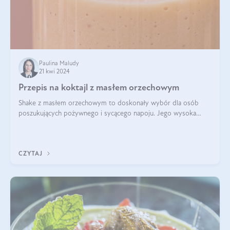
Paulina Maludy
21 kwi 2024
Przepis na koktajl z masłem orzechowym
Shake z masłem orzechowym to doskonały wybór dla osób
poszukujących pożywnego i sycącego napoju. Jego wysoka
zawartość białka sprawia, że jest idealnym uzupełnieniem diety,
szczególnie dla osób aktywn
CZYTAJ