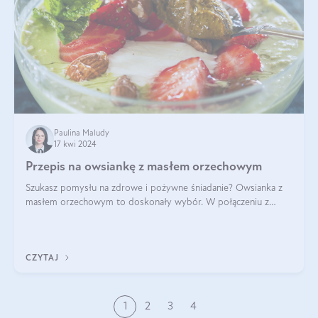
Paulina Maludy
17 kwi 2024
Przepis na owsiankę z masłem orzechowym
Szukasz pomysłu na zdrowe i pożywne śniadanie? Owsianka z
masłem orzechowym to doskonały wybór. W połączeniu z
dodatkami takimi jak banany, orzechy i syrop klonowy, stworzy
idealną kombinację smaków o
CZYTAJ
1
2
3
4