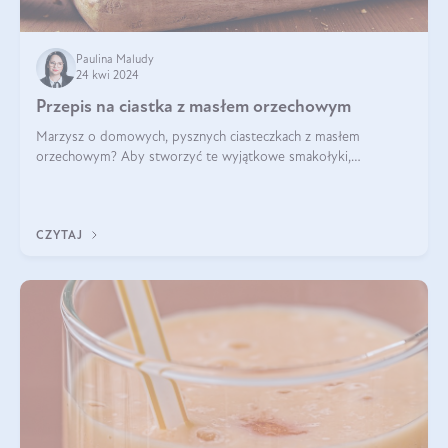
Paulina Maludy
24 kwi 2024
Przepis na ciastka z masłem orzechowym
Marzysz o domowych, pysznych ciasteczkach z masłem
orzechowym? Aby stworzyć te wyjątkowe smakołyki,
potrzebujesz kilku prostych składników takich jak masło
orzechowe, jajko, kawałki orzechów, mąka psz
CZYTAJ