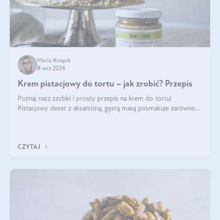
Maria Knapik
8 wrz 2024
Krem pistacjowy do tortu – jak zrobić? Przepis
Poznaj nasz szybki i prosty przepis na krem do tortu!
Pistacjowy deser z aksamitną, gęstą masą posmakuje zarówno
domownikom, jak i gościom. Dzięki niemu każdy kawałek ciasta
będzie prawdziwą ucztą dla
CZYTAJ