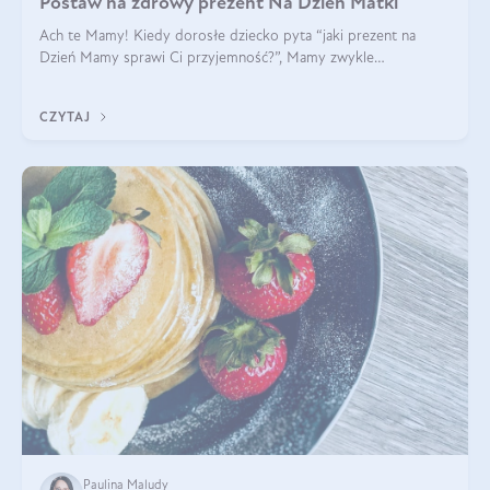
Postaw na zdrowy prezent Na Dzień Matki
Ach te Mamy! Kiedy dorosłe dziecko pyta “jaki prezent na
Dzień Mamy sprawi Ci przyjemność?”, Mamy zwykle
odpowiadają ”Ja już wszystko mam!”. Co roku to samo. Jak
więc wybrać zdrowy prezent na Dzień Ma
CZYTAJ
Paulina Maludy