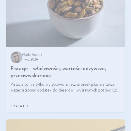
Maria Knapik
1 wrz 2024
Pistacje – właściwości, wartości odżywcze,
przeciwwskazania
Pistacje to nie tylko wyjątkowo smaczna przekąska, ale także
wszechstronny dodatek do deserów i wytrawnych potraw. Czy
pistacje są zdrowe? Jakie są ich właściwości? Gdzie rosną i czy
każdy może się ni
CZYTAJ