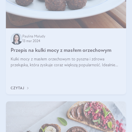
Paulina Maludy
13 mar 2024
Przepis na kulki mocy z masłem orzechowym
Kulki mocy z masłem orzechowym to pyszna i zdrowa
przekąska, która zyskuje coraz większą popularność. Idealnie
sprawdza się jako energetyczny dodatek do diety czy zdrowe
słodycze. Czym są te pyszne ku
CZYTAJ