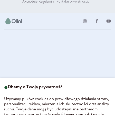
Akceptuję
Regulamin
i
Politykę prywatności
.
ul. Strzegomska 49
693 222 687
58-160 Świebodzice
Dbamy o Twoją prywatność
sklep@olini.pl
Polska
NIP 8860027066
Używamy plików cookies do prawidłowego działania strony,
REGON 890213034
personalizacji reklam, mierzenia ich skuteczności oraz analizy
ruchu. Twoje dane mogą być udostępniane partnerom
INFORMACJE
technologicznym, w tym Google (
dowiedz się, jak Google