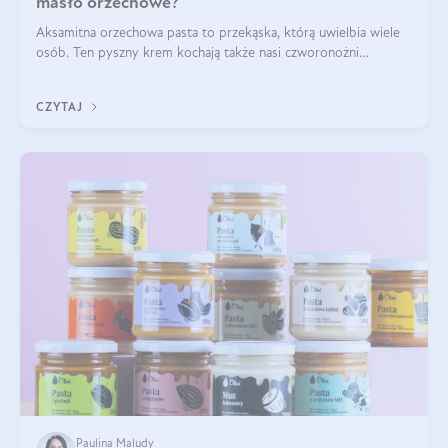
masło orzechowe?
Aksamitna orzechowa pasta to przekąska, którą uwielbia wiele
osób. Ten pyszny krem kochają także nasi czworonożni
przyjaciele. W jaki sposób mogę psu podać masło orzechowe?
Czy jest ono bezpieczne d
CZYTAJ
Paulina Maludy