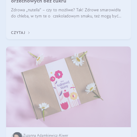
orzechowych bez cukru
Zdrowa „nutella” – czy to możliwe? Tak! Zdrowe smarowidła
do chleba, w tym te o czekoladowym smaku, też mogą być
pyszne. Przeczytaj nasz artykuł i dowiedz się więcej!
CZYTAJ
Zuzanna Adamkiewicz-Kiwer