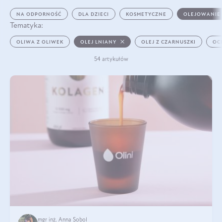
NA ODPORNOŚĆ
DLA DZIECI
KOSMETYCZNE
OLEJOWANIE
Tematyka:
OLIWA Z OLIWEK
OLEJ LNIANY
OLEJ Z CZARNUSZKI
OC
54 artykułów
mgr inż. Anna Sobol