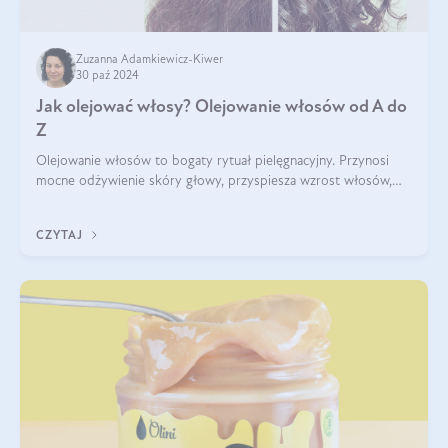
Zuzanna Adamkiewicz-Kiwer
30 paź 2024
Jak olejować włosy? Olejowanie włosów od A do
Z
Olejowanie włosów to bogaty rytuał pielęgnacyjny. Przynosi
mocne odżywienie skóry głowy, przyspiesza wzrost włosów,
wspiera przy walce z łupieżem i ŁZS, zamyka nawilżenie we
wnętrzu włosa. Brzmi ekskl
CZYTAJ