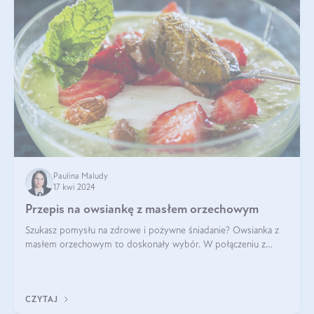
Paulina Maludy
17 kwi 2024
Przepis na owsiankę z masłem orzechowym
Szukasz pomysłu na zdrowe i pożywne śniadanie? Owsianka z
masłem orzechowym to doskonały wybór. W połączeniu z
dodatkami takimi jak banany, orzechy i syrop klonowy, stworzy
idealną kombinację smaków o
CZYTAJ