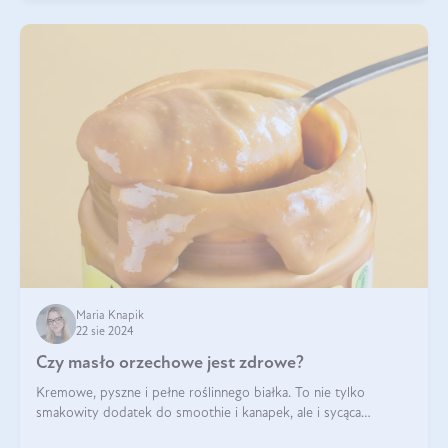
Maria Knapik
22 sie 2024
Czy masło orzechowe jest zdrowe?
Kremowe, pyszne i pełne roślinnego białka. To nie tylko
smakowity dodatek do smoothie i kanapek, ale i sycąca
przekąska dla całej rodziny. Czy warto jeść masło orzechowe?