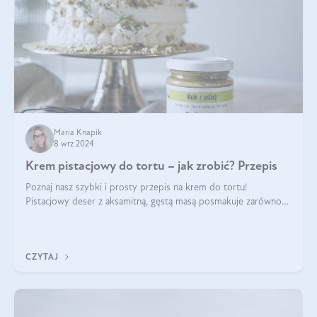
Maria Knapik
8 wrz 2024
Krem pistacjowy do tortu – jak zrobić? Przepis
Poznaj nasz szybki i prosty przepis na krem do tortu!
Pistacjowy deser z aksamitną, gęstą masą posmakuje zarówno
domownikom, jak i gościom. Dzięki niemu każdy kawałek ciasta
będzie prawdziwą ucztą dla
CZYTAJ