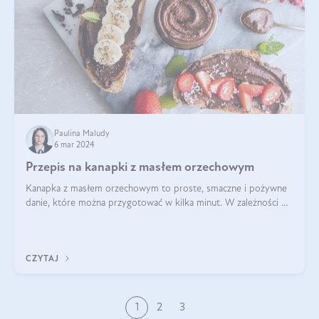
Paulina Maludy
6 mar 2024
Przepis na kanapki z masłem orzechowym
Kanapka z masłem orzechowym to proste, smaczne i pożywne
danie, które można przygotować w kilka minut. W zależności od
dodatków może być słodka lub wytrawna, a także dostosowana
do różnych diet i pref
CZYTAJ
1
2
3