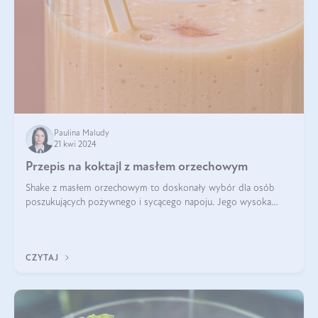
Paulina Maludy
21 kwi 2024
Przepis na koktajl z masłem orzechowym
Shake z masłem orzechowym to doskonały wybór dla osób
poszukujących pożywnego i sycącego napoju. Jego wysoka
zawartość białka sprawia, że jest idealnym uzupełnieniem diety,
szczególnie dla osób aktywn
CZYTAJ