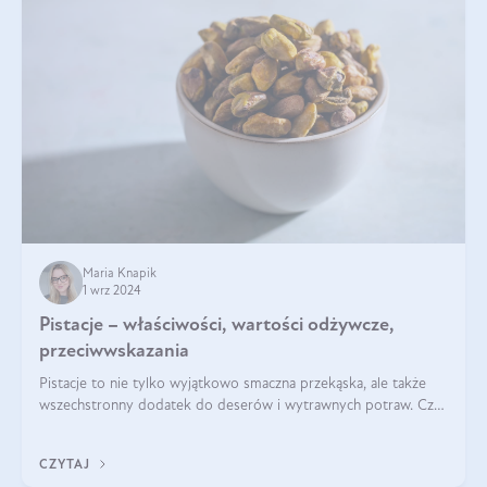
Maria Knapik
1 wrz 2024
Pistacje – właściwości, wartości odżywcze,
przeciwwskazania
Pistacje to nie tylko wyjątkowo smaczna przekąska, ale także
wszechstronny dodatek do deserów i wytrawnych potraw. Czy
pistacje są zdrowe? Jakie są ich właściwości? Gdzie rosną i czy
każdy może się ni
CZYTAJ