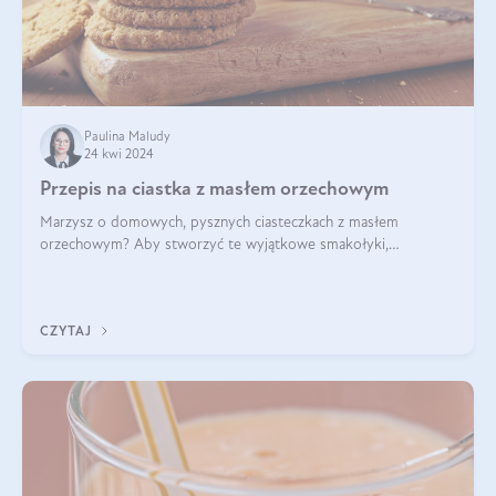
Paulina Maludy
24 kwi 2024
Przepis na ciastka z masłem orzechowym
Marzysz o domowych, pysznych ciasteczkach z masłem
orzechowym? Aby stworzyć te wyjątkowe smakołyki,
potrzebujesz kilku prostych składników takich jak masło
orzechowe, jajko, kawałki orzechów, mąka psz
CZYTAJ