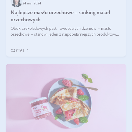
24 mar 2024
Najlepsze masło orzechowe - ranking maseł
orzechowych
Obok czekoladowych past i owocowych dżemów – masło
orzechowe – stanowi jeden z najpopularniejszych produktów
żywieniowych i element wielu diet. Dobre masło orzechowe
naturalne to skarbnica protein ora
CZYTAJ