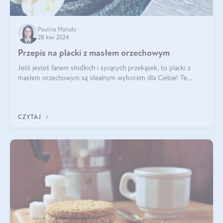
Paulina Maludy
28 kwi 2024
Przepis na placki z masłem orzechowym
Jeśli jesteś fanem słodkich i sycących przekąsek, to placki z
masłem orzechowym są idealnym wyborem dla Ciebie! Te
pyszne placuszki, idealne na śniadanie lub podwieczorek z
pewnością dostarczą Ci ener
CZYTAJ