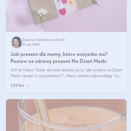
Zuzanna Adamkiewicz-Kiwer
15 maj 2024
Jaki prezent dla mamy, która wszystko ma?
Postaw na zdrowy prezent Na Dzień Matki
Ach te Mamy! Kiedy dorosłe dziecko pyta “jaki prezent na Dzień
Mamy sprawi Ci przyjemność?”, Mamy zwykle odpowiadają ”Ja
już wszystko mam!”. Co roku to samo. Jak więc wybrać zdrowy
CZYTAJ
prezent na Dzień Ma