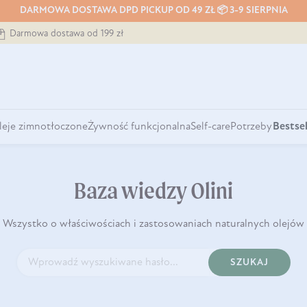
DARMOWA DOSTAWA DPD PICKUP OD 49 ZŁ 📦 3-9 SIERPNIA
Darmowa dostawa od 199 zł
leje zimnotłoczone
Żywność funkcjonalna
Self-care
Potrzeby
Bestsel
Baza wiedzy Olini
Wszystko o właściwościach i zastosowaniach naturalnych olejów
SZUKAJ