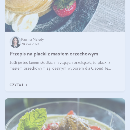
Paulina Maludy
28 kwi 2024
Przepis na placki z masłem orzechowym
Jeśli jesteś fanem słodkich i sycących przekąsek, to placki z
masłem orzechowym są idealnym wyborem dla Ciebie! Te
pyszne placuszki, idealne na śniadanie lub podwieczorek z
pewnością dostarczą Ci ener
CZYTAJ