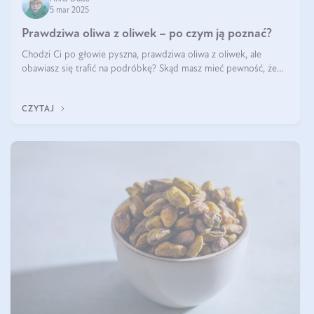
5 mar 2025
Prawdziwa oliwa z oliwek – po czym ją poznać?
Chodzi Ci po głowie pyszna, prawdziwa oliwa z oliwek, ale
obawiasz się trafić na podróbkę? Skąd masz mieć pewność, że
produkt, który kupujesz, powstał z owoców z oliwnych gajów?
A do tego jest śwież
CZYTAJ