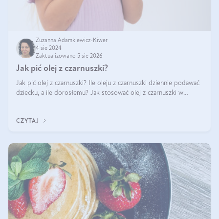
Zuzanna Adamkiewicz-Kiwer
4 sie 2024
Zaktualizowano 5 sie 2026
Jak pić olej z czarnuszki?
Jak pić olej z czarnuszki? Ile oleju z czarnuszki dziennie podawać
dziecku, a ile dorosłemu? Jak stosować olej z czarnuszki w
pielęgnacji? Jak powinno wyglądać dawkowanie oleju z
czarnuszki? Kto nie p
CZYTAJ