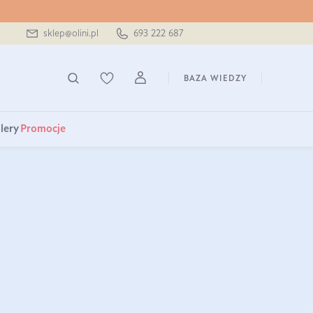
sklep@olini.pl
693 222 687
BAZA WIEDZY
lery
Promocje