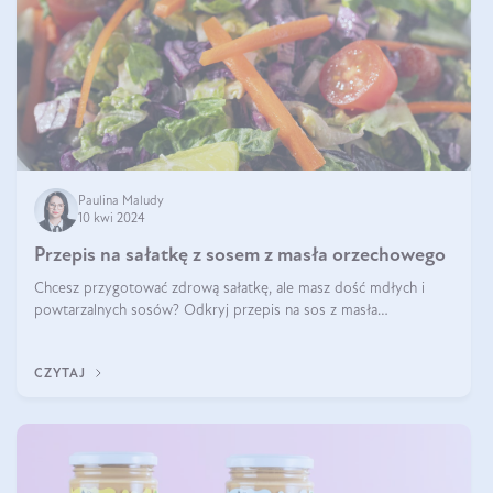
Paulina Maludy
10 kwi 2024
Przepis na sałatkę z sosem z masła orzechowego
Chcesz przygotować zdrową sałatkę, ale masz dość mdłych i
powtarzalnych sosów? Odkryj przepis na sos z masła
orzechowego i sosu sojowego, idealny zdrowy sos orzechowy
do sałatki, którą przygotowała dl
CZYTAJ