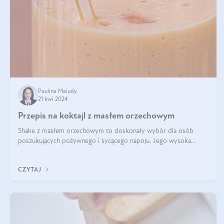
Paulina Maludy
21 kwi 2024
Przepis na koktajl z masłem orzechowym
Shake z masłem orzechowym to doskonały wybór dla osób
poszukujących pożywnego i sycącego napoju. Jego wysoka
zawartość białka sprawia, że jest idealnym uzupełnieniem diety,
szczególnie dla osób aktywn
CZYTAJ