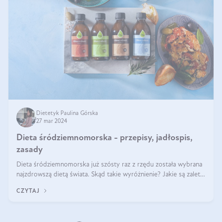
Dietetyk Paulina Górska
27 mar 2024
Dieta śródziemnomorska - przepisy, jadłospis,
zasady
Dieta śródziemnomorska już szósty raz z rzędu została wybrana
najzdrowszą dietą świata. Skąd takie wyróżnienie? Jakie są zalety
diety śródziemnomorskiej i jak wprowadzić jej zasady w życie?
CZYTAJ
Wszystko z