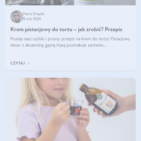
Maria Knapik
8 wrz 2024
Krem pistacjowy do tortu – jak zrobić? Przepis
Poznaj nasz szybki i prosty przepis na krem do tortu! Pistacjowy
deser z aksamitną, gęstą masą posmakuje zarówno
domownikom, jak i gościom. Dzięki niemu każdy kawałek ciasta
będzie prawdziwą ucztą dla
CZYTAJ