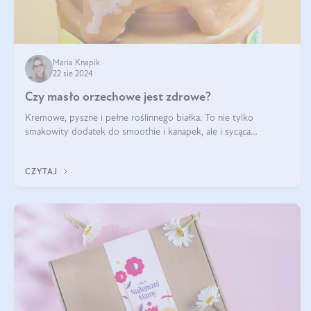
Maria Knapik
22 sie 2024
Czy masło orzechowe jest zdrowe?
Kremowe, pyszne i pełne roślinnego białka. To nie tylko
smakowity dodatek do smoothie i kanapek, ale i sycąca
przekąska dla całej rodziny. Czy warto jeść masło orzechowe?
Jakie są korzyści zdrowotne
CZYTAJ