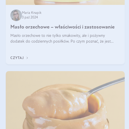
Maria Knapik
3 paź 2024
Masło orzechowe – właściwości i zastosowanie
Masło orzechowe to nie tylko smakowity, ale i pożywny
dodatek do codziennych posiłków. Po czym poznać, że jest
wysokiej jakości? Do jakich przepisów najlepiej je wykorzystać?
Czym różni się od pasty
CZYTAJ