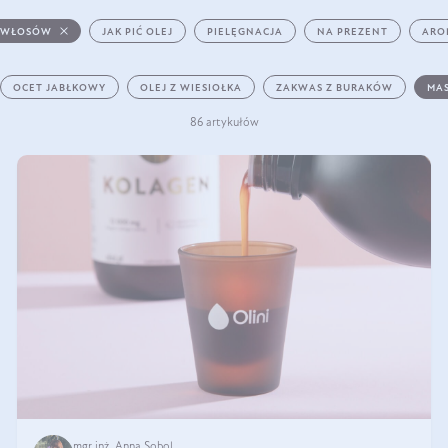
 WŁOSÓW
JAK PIĆ OLEJ
PIELĘGNACJA
NA PREZENT
ARO
OCET JABŁKOWY
OLEJ Z WIESIOŁKA
ZAKWAS Z BURAKÓW
MAS
86 artykułów
mgr inż. Anna Sobol