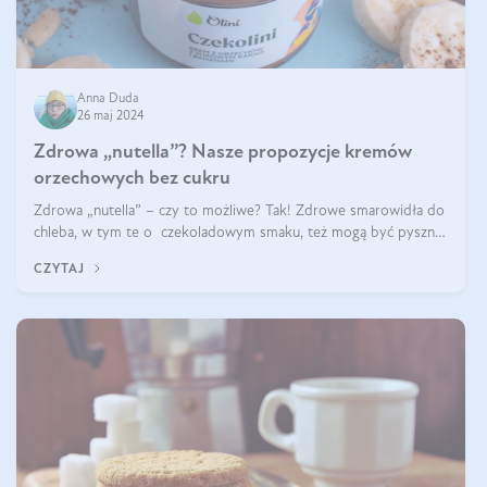
Anna Duda
26 maj 2024
Zdrowa „nutella”? Nasze propozycje kremów
orzechowych bez cukru
Zdrowa „nutella” – czy to możliwe? Tak! Zdrowe smarowidła do
chleba, w tym te o czekoladowym smaku, też mogą być pyszne.
Przeczytaj nasz artykuł i dowiedz się więcej!
CZYTAJ