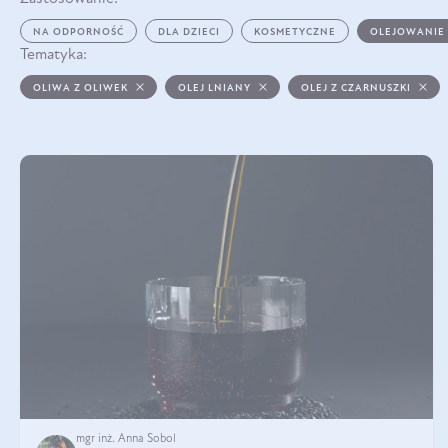
NA ODPORNOŚĆ
DLA DZIECI
KOSMETYCZNE
OLEJOWANIE
Tematyka:
OLIWA Z OLIWEK
OLEJ LNIANY
OLEJ Z CZARNUSZKI
mgr inż. Anna Sobol