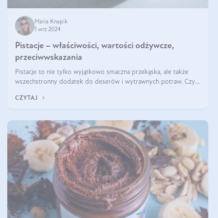
Maria Knapik
1 wrz 2024
Pistacje – właściwości, wartości odżywcze,
przeciwwskazania
Pistacje to nie tylko wyjątkowo smaczna przekąska, ale także
wszechstronny dodatek do deserów i wytrawnych potraw. Czy
pistacje są zdrowe? Jakie są ich właściwości? Gdzie rosną i czy
CZYTAJ
każdy może się ni