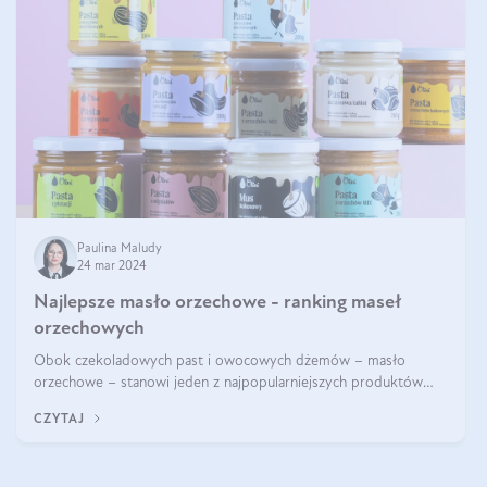
Paulina Maludy
24 mar 2024
Najlepsze masło orzechowe - ranking maseł
orzechowych
Obok czekoladowych past i owocowych dżemów – masło
orzechowe – stanowi jeden z najpopularniejszych produktów
żywieniowych i element wielu diet. Dobre masło orzechowe
CZYTAJ
naturalne to skarbnica protein ora