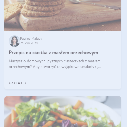
Paulina Maludy
24 kwi 2024
Przepis na ciastka z masłem orzechowym
Marzysz o domowych, pysznych ciasteczkach z masłem
orzechowym? Aby stworzyć te wyjątkowe smakołyki,
potrzebujesz kilku prostych składników takich jak masło
orzechowe, jajko, kawałki orzechów, mąka psz
CZYTAJ