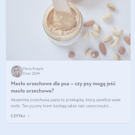
Maria Knapik
3 kwi 2024
Masło orzechowe dla psa – czy psy mogą jeść
masło orzechowe?
Aksamitna orzechowa pasta to przekąska, którą uwielbia wiele
osób. Ten pyszny krem kochają także nasi czworonożni
przyjaciele. W jaki sposób mogę psu podać masło orzechowe?
CZYTAJ
Czy jest ono bezpieczne d