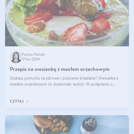
Paulina Maludy
17 kwi 2024
Przepis na owsiankę z masłem orzechowym
Szukasz pomysłu na zdrowe i pożywne śniadanie? Owsianka z
masłem orzechowym to doskonały wybór. W połączeniu z
dodatkami takimi jak banany, orzechy i syrop klonowy, stworzy
idealną kombinację smaków o
CZYTAJ