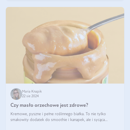
Maria Knapik
22 sie 2024
Czy masło orzechowe jest zdrowe?
Kremowe, pyszne i pełne roślinnego białka. To nie tylko
smakowity dodatek do smoothie i kanapek, ale i sycąca
przekąska dla całej rodziny. Czy warto jeść masło orzechowe?