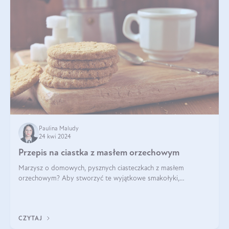
Paulina Maludy
24 kwi 2024
Przepis na ciastka z masłem orzechowym
Marzysz o domowych, pysznych ciasteczkach z masłem
orzechowym? Aby stworzyć te wyjątkowe smakołyki,
potrzebujesz kilku prostych składników takich jak masło
orzechowe, jajko, kawałki orzechów, mąka psz
CZYTAJ