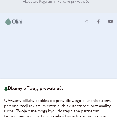
Akceptuję
Regulamin
i
Politykę prywatności
.
ul. Strzegomska 49
693 222 687
58-160 Świebodzice
Dbamy o Twoją prywatność
sklep@olini.pl
Polska
NIP 8860027066
Używamy plików cookies do prawidłowego działania strony,
REGON 890213034
personalizacji reklam, mierzenia ich skuteczności oraz analizy
ruchu. Twoje dane mogą być udostępniane partnerom
INFORMACJE
technologicznym, w tym Google (
dowiedz się, jak Google