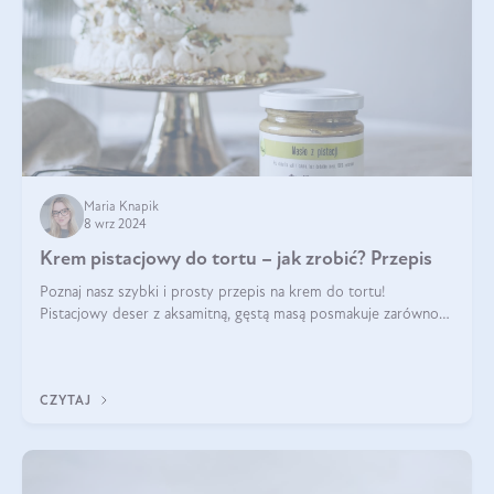
Maria Knapik
8 wrz 2024
Krem pistacjowy do tortu – jak zrobić? Przepis
Poznaj nasz szybki i prosty przepis na krem do tortu!
Pistacjowy deser z aksamitną, gęstą masą posmakuje zarówno
domownikom, jak i gościom. Dzięki niemu każdy kawałek ciasta
będzie prawdziwą ucztą dla
CZYTAJ