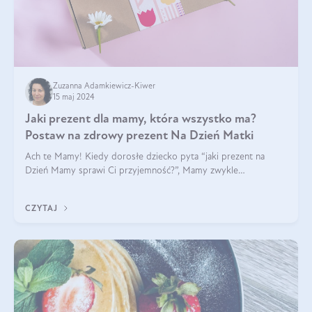
Zuzanna Adamkiewicz-Kiwer
15 maj 2024
Jaki prezent dla mamy, która wszystko ma?
Postaw na zdrowy prezent Na Dzień Matki
Ach te Mamy! Kiedy dorosłe dziecko pyta “jaki prezent na
Dzień Mamy sprawi Ci przyjemność?”, Mamy zwykle
odpowiadają ”Ja już wszystko mam!”. Co roku to samo. Jak
więc wybrać zdrowy prezent na Dzień Ma
CZYTAJ