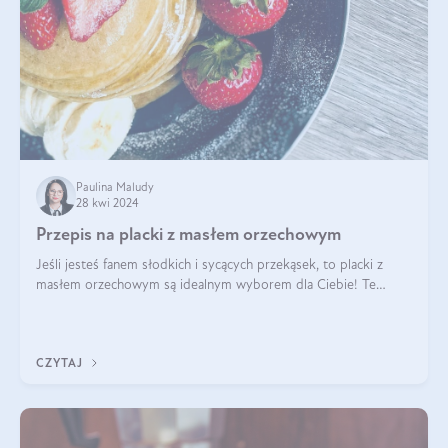
Paulina Maludy
28 kwi 2024
Przepis na placki z masłem orzechowym
Jeśli jesteś fanem słodkich i sycących przekąsek, to placki z
masłem orzechowym są idealnym wyborem dla Ciebie! Te
pyszne placuszki, idealne na śniadanie lub podwieczorek z
pewnością dostarczą Ci ener
CZYTAJ