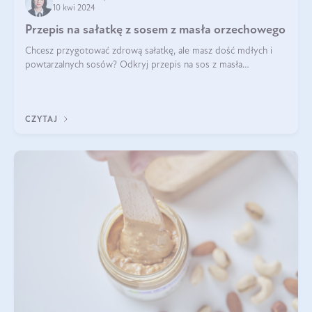
10 kwi 2024
Przepis na sałatkę z sosem z masła orzechowego
Chcesz przygotować zdrową sałatkę, ale masz dość mdłych i
powtarzalnych sosów? Odkryj przepis na sos z masła
orzechowego i sosu sojowego, idealny zdrowy sos orzechowy
do sałatki, którą przygotowała dl
CZYTAJ