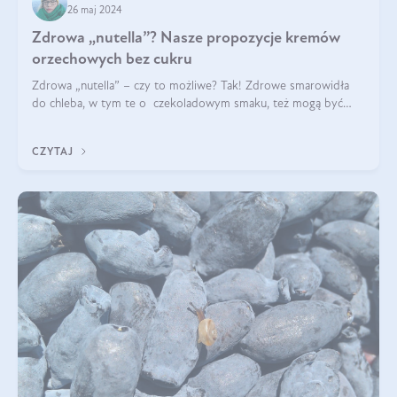
26 maj 2024
Zdrowa „nutella”? Nasze propozycje kremów
orzechowych bez cukru
Zdrowa „nutella” – czy to możliwe? Tak! Zdrowe smarowidła
do chleba, w tym te o czekoladowym smaku, też mogą być
pyszne. Przeczytaj nasz artykuł i dowiedz się więcej!
CZYTAJ