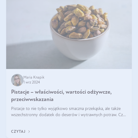
Maria Knapik
1 wrz 2024
Pistacje – właściwości, wartości odżywcze,
przeciwwskazania
Pistacje to nie tylko wyjątkowo smaczna przekąska, ale także
wszechstronny dodatek do deserów i wytrawnych potraw. Czy
pistacje są zdrowe? Jakie są ich właściwości? Gdzie rosną i czy
każdy może się ni
CZYTAJ