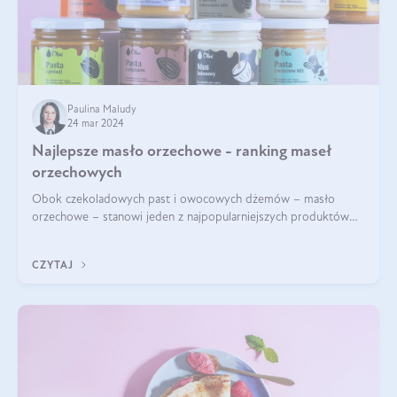
Paulina Maludy
24 mar 2024
Najlepsze masło orzechowe - ranking maseł
orzechowych
Obok czekoladowych past i owocowych dżemów – masło
orzechowe – stanowi jeden z najpopularniejszych produktów
żywieniowych i element wielu diet. Dobre masło orzechowe
naturalne to skarbnica protein ora
CZYTAJ