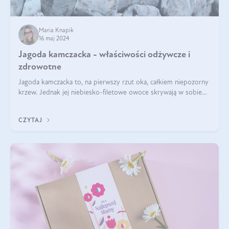
Maria Knapik
16 maj 2024
Jagoda kamczacka - właściwości odżywcze i
zdrowotne
Jagoda kamczacka to, na pierwszy rzut oka, całkiem niepozorny
krzew. Jednak jej niebiesko-filetowe owoce skrywają w sobie
wiele dobra. Jakie właściwości ma jagoda kamczacka? Poznasz je
w tym wpisie!
CZYTAJ