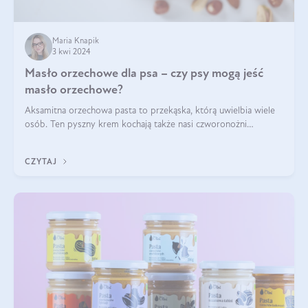
Maria Knapik
3 kwi 2024
Masło orzechowe dla psa – czy psy mogą jeść
masło orzechowe?
Aksamitna orzechowa pasta to przekąska, którą uwielbia wiele
osób. Ten pyszny krem kochają także nasi czworonożni
przyjaciele. W jaki sposób mogę psu podać masło orzechowe?
Czy jest ono bezpieczne d
CZYTAJ