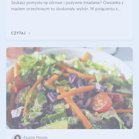
Szukasz pomysłu na zdrowe i pożywne śniadanie? Owsianka z
masłem orzechowym to doskonały wybór. W połączeniu z
dodatkami takimi jak banany, orzechy i syrop klonowy, stworzy
idealną kombinację smaków o
CZYTAJ
Paulina Maludy