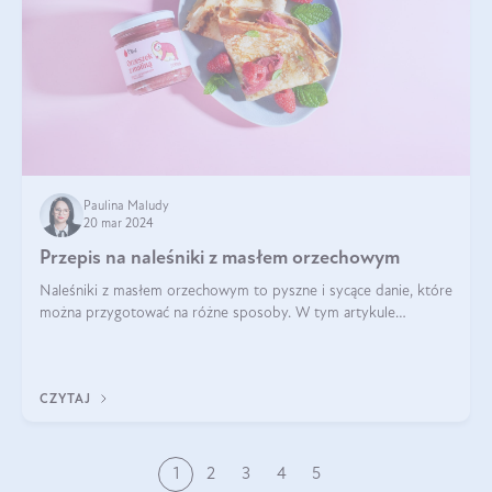
Paulina Maludy
20 mar 2024
Przepis na naleśniki z masłem orzechowym
Naleśniki z masłem orzechowym to pyszne i sycące danie, które
można przygotować na różne sposoby. W tym artykule
przedstawimy przepisy na naleśniki z masłem orzechowym
zaproponujemy różne warianty i d
CZYTAJ
1
2
3
4
5