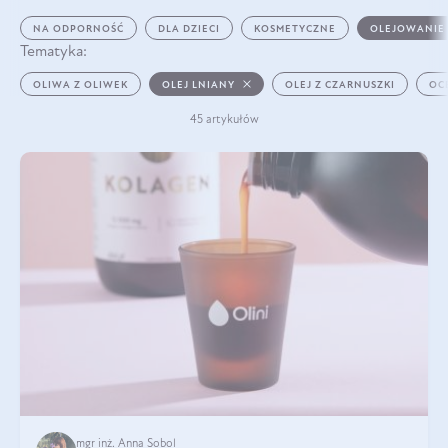
NA ODPORNOŚĆ
DLA DZIECI
KOSMETYCZNE
OLEJOWANIE
Tematyka:
OLIWA Z OLIWEK
OLEJ LNIANY
OLEJ Z CZARNUSZKI
OC
45 artykułów
mgr inż. Anna Sobol