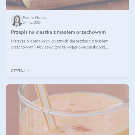
Paulina Maludy
24 kwi 2024
Przepis na ciastka z masłem orzechowym
Marzysz o domowych, pysznych ciasteczkach z masłem
orzechowym? Aby stworzyć te wyjątkowe smakołyki,
potrzebujesz kilku prostych składników takich jak masło
orzechowe, jajko, kawałki orzechów, mąka psz
CZYTAJ