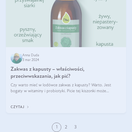
Anna Duda
3 mar 2024
Zakwas z kapusty – właściwości,
przeciwwskazania, jak pić?
Czy warto mieć w lodówce zakwas z kapusty? Warto. Jest
bogaty w witaminy i probiotyki. Picie tej kiszonki może
wspomagać trawienie, wzmacniać odporność, poprawiać nastrój
i zapewniać inne korzyści T
CZYTAJ
1
2
3