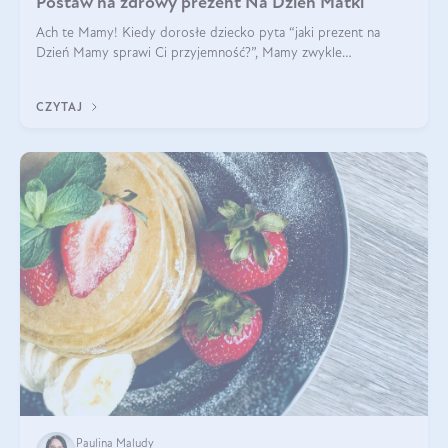
Postaw na zdrowy prezent Na Dzień Matki
Ach te Mamy! Kiedy dorosłe dziecko pyta “jaki prezent na
Dzień Mamy sprawi Ci przyjemność?”, Mamy zwykle
odpowiadają ”Ja już wszystko mam!”. Co roku to samo. Jak
więc wybrać zdrowy prezent na Dzień Ma
CZYTAJ
Paulina Maludy