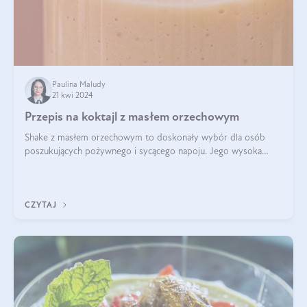
Paulina Maludy
21 kwi 2024
Przepis na koktajl z masłem orzechowym
Shake z masłem orzechowym to doskonały wybór dla osób
poszukujących pożywnego i sycącego napoju. Jego wysoka
zawartość białka sprawia, że jest idealnym uzupełnieniem diety,
szczególnie dla osób aktywn
CZYTAJ