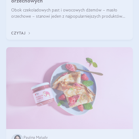
orzechowych
Obok czekoladowych past i owocowych dżemów – masło
orzechowe – stanowi jeden z najpopularniejszych produktów
żywieniowych i element wielu diet. Dobre masło orzechowe
naturalne to skarbnica protein ora
CZYTAJ
Paulina Maludy