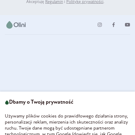
Akceptuję
Regulamin
i
Politykę prywatności
.
ul. Strzegomska 49
693 222 687
58-160 Świebodzice
Dbamy o Twoją prywatność
sklep@olini.pl
Polska
NIP 8860027066
Używamy plików cookies do prawidłowego działania strony,
REGON 890213034
personalizacji reklam, mierzenia ich skuteczności oraz analizy
ruchu. Twoje dane mogą być udostępniane partnerom
INFORMACJE
technologicznym, w tym Google (
dowiedz się, jak Google