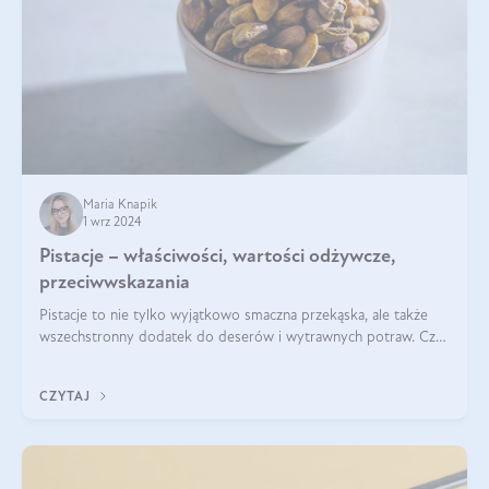
Maria Knapik
1 wrz 2024
Pistacje – właściwości, wartości odżywcze,
przeciwwskazania
Pistacje to nie tylko wyjątkowo smaczna przekąska, ale także
wszechstronny dodatek do deserów i wytrawnych potraw. Czy
pistacje są zdrowe? Jakie są ich właściwości? Gdzie rosną i czy
każdy może się ni
CZYTAJ