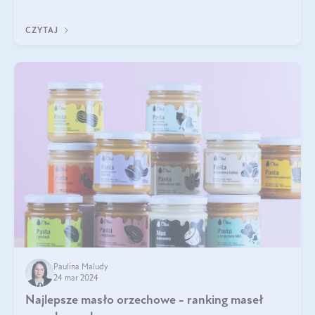
przyjaciele. W jaki sposób mogę psu podać masło orzechowe?
Czy jest ono bezpieczne d
CZYTAJ
Paulina Maludy
24 mar 2024
Najlepsze masło orzechowe - ranking maseł