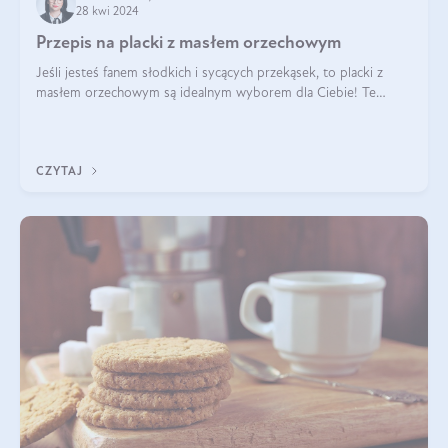
28 kwi 2024
Przepis na placki z masłem orzechowym
Jeśli jesteś fanem słodkich i sycących przekąsek, to placki z
masłem orzechowym są idealnym wyborem dla Ciebie! Te
pyszne placuszki, idealne na śniadanie lub podwieczorek z
pewnością dostarczą Ci ener
CZYTAJ