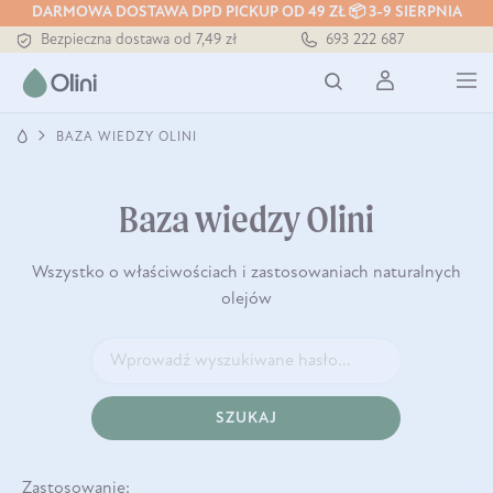
DARMOWA DOSTAWA DPD PICKUP OD 49 ZŁ 📦 3-9 SIERPNIA
Bezpieczna dostawa od 7,49 zł
693 222 687
Darmowa dostawa od 199 zł
Tłoczony zawsze na zimno
BAZA WIEDZY OLINI
Baza wiedzy Olini
Wszystko o właściwościach i zastosowaniach naturalnych
olejów
SZUKAJ
Zastosowanie: