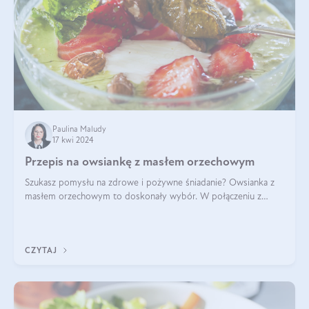
Paulina Maludy
17 kwi 2024
Przepis na owsiankę z masłem orzechowym
Szukasz pomysłu na zdrowe i pożywne śniadanie? Owsianka z
masłem orzechowym to doskonały wybór. W połączeniu z
dodatkami takimi jak banany, orzechy i syrop klonowy, stworzy
idealną kombinację smaków o
CZYTAJ