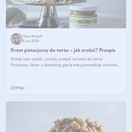
Maria Knapik
8 wrz 2024
Krem pistacjowy do tortu – jak zrobić? Przepis
Poznaj nasz szybki i prosty przepis na krem do tortu!
Pistacjowy deser z aksamitną, gęstą masą posmakuje zarówno
domownikom, jak i gościom. Dzięki niemu każdy kawałek ciasta
będzie prawdziwą ucztą dla
CZYTAJ