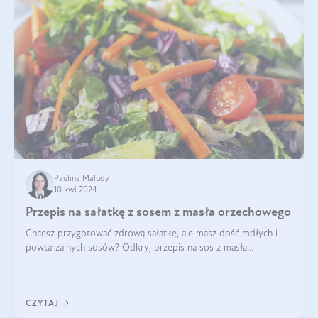
Paulina Maludy
10 kwi 2024
Przepis na sałatkę z sosem z masła orzechowego
Chcesz przygotować zdrową sałatkę, ale masz dość mdłych i
powtarzalnych sosów? Odkryj przepis na sos z masła
orzechowego i sosu sojowego, idealny zdrowy sos orzechowy
do sałatki, którą przygotowała dl
CZYTAJ