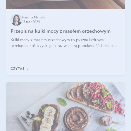
Paulina Maludy
13 mar 2024
Przepis na kulki mocy z masłem orzechowym
Kulki mocy z masłem orzechowym to pyszna i zdrowa
przekąska, która zyskuje coraz większą popularność. Idealnie
sprawdza się jako energetyczny dodatek do diety czy zdrowe
słodycze. Czym są te pyszne ku
CZYTAJ