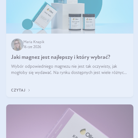
Maria Knapik
16 cze 2026
Jaki magnez jest najlepszy i który wybrać?
Wybór odpowiedniego magnezu nie jest tak oczywisty, jak
mogłoby się wydawać. Na rynku dostępnych jest wiele różnych
form tego pierwiastka, a każda z nich różni się przyswajalnością,
działaniem i tolerancją przez organizm.
CZYTAJ