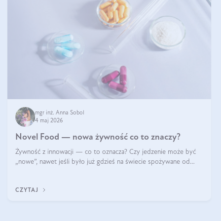
mgr inż. Anna Sobol
4 maj 2026
Novel Food — nowa żywność co to znaczy?
Żywność z innowacji — co to oznacza? Czy jedzenie może być
„nowe”, nawet jeśli było już gdzieś na świecie spożywane od
wieków? Czy w składnikach spożywczych mogą być obecne
jakieś nanomateriały? Dowiesz się tego z niniejszego artykułu:
CZYTAJ
poznasz definicję n