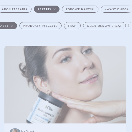
AROMATERAPIA
PRZEPIS
ZDROWE NAWYKI
KWASY OMEGA
PASTY
PRODUKTY PSZCZELE
TRAN
OLEJE DLA ZWIERZĄT
Iza Sykut