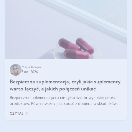
Maria Knapik
7 maj 2026
Bezpieczna suplementacja, czyli jakie suplementy
warto łączyć, a jakich połączeń unikać
Bezpieczna suplementacja to nie tylko wybór wysokiej jakości
produktów. Równie ważny jest sposób dobierania składników
aktywnych, tak żeby działały one maksymalnie skutecznie. Jak
CZYTAJ
łączyć suplementy diety? Poznaj nasze wskazówki.