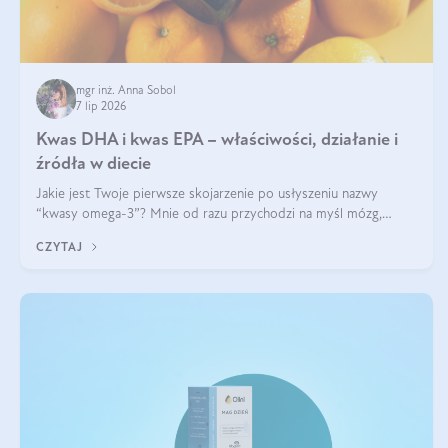
mgr inż. Anna Sobol
7 lip 2026
Kwas DHA i kwas EPA – właściwości, działanie i
źródła w diecie
Jakie jest Twoje pierwsze skojarzenie po usłyszeniu nazwy
“kwasy omega-3”? Mnie od razu przychodzi na myśl mózg,
wsparcie układu nerwowego i zdrowie skóry. W tym artykule
CZYTAJ
skupimy się głównie na dwóch kwasach z tej rodziny: DHA oraz
EPA.