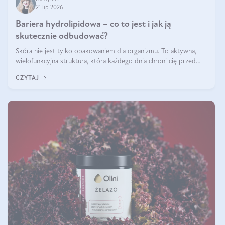
21 lip 2026
Bariera hydrolipidowa – co to jest i jak ją
skutecznie odbudować?
Skóra nie jest tylko opakowaniem dla organizmu. To aktywna,
wielofunkcyjna struktura, która każdego dnia chroni cię przed
utratą wody, wahaniami temperatury i czynnikami
CZYTAJ
środowiskowymi. Jednym z jej kluczowych elementów jest
bariera hydrolipidowa.