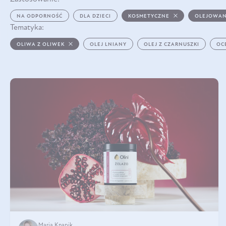
NA ODPORNOŚĆ
DLA DZIECI
KOSMETYCZNE
OLEJOWAN
Tematyka:
OLIWA Z OLIWEK
OLEJ LNIANY
OLEJ Z CZARNUSZKI
OC
Maria Knapik