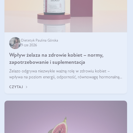
Dietetyk Paulina Górska
9 cze 2026
Wpływ żelaza na zdrowie kobiet – normy,
zapotrzebowanie i suplementacja
Żelazo odgrywa niezwykle ważną rolę w zdrowiu kobiet –
wpływa na poziom energii, odporność, równowagę hormonalną i
prawidłowy przebieg cyklu miesiączkowego oraz ciąży. Jego
CZYTAJ
niedobór może prowadzić m.in. do zmęczenia, bólów i zawrotów
głowy czy problemów z