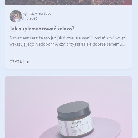
mgr inż. Anna Sobol
9 lip 2026
Jak suplementować żelazo?
Suplementujesz żelazo już jakiś czas, ale wyniki badań krwi wciąż
wskazują jego niedobór? A czy przyjrzałaś się dobrze samemu
sposobowi suplementacji tego mikroelementu? Dowiedz się, jak
uzupełnić żelazo, aby dobrze się wchłaniało.
CZYTAJ