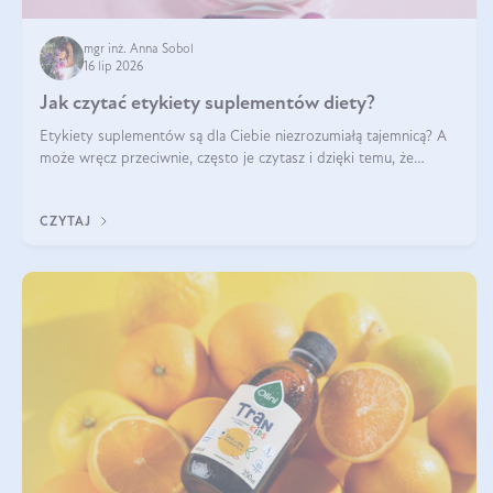
mgr inż. Anna Sobol
16 lip 2026
Jak czytać etykiety suplementów diety?
Etykiety suplementów są dla Ciebie niezrozumiałą tajemnicą? A
może wręcz przeciwnie, często je czytasz i dzięki temu, że
doskonale rozumiesz co jest na nich napisane, dokonujesz
najlepszych dla siebie decyzji zakupowych?
CZYTAJ