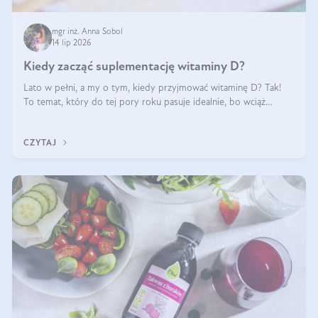
mgr inż. Anna Sobol
14 lip 2026
Kiedy zacząć suplementację witaminy D?
Lato w pełni, a my o tym, kiedy przyjmować witaminę D? Tak!
To temat, który do tej pory roku pasuje idealnie, bo wciąż
zdarza się, że suplementacja tej witaminy pozostawia
wątpliwości. Najczęstsze pytania dotyczą tego, ile trzeba być na
CZYTAJ
słońcu, aby witami