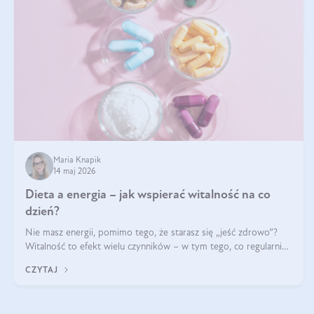
Maria Knapik
14 maj 2026
Dieta a energia – jak wspierać witalność na co
dzień?
Nie masz energii, pomimo tego, że starasz się „jeść zdrowo”?
Witalność to efekt wielu czynników – w tym tego, co regularnie
ląduje na talerzu. Zapotrzebowanie na składniki odżywcze różni
CZYTAJ
się w zależności od osoby