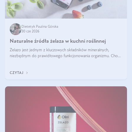
Dietetyk Paulina Górska
30 cze 2026
Naturalne źródła żelaza w kuchni roślinnej
Żelazo jest jednym z kluczowych składników mineralnych,
niezbędnym do prawidłowego funkcjonowania organizmu. Choć
często uważa się, że występuje głównie w produktach
odzwierzęcych, kuchnia roślinna oferuje wiele wartościowych
CZYTAJ
źródeł tego pierwiastka.