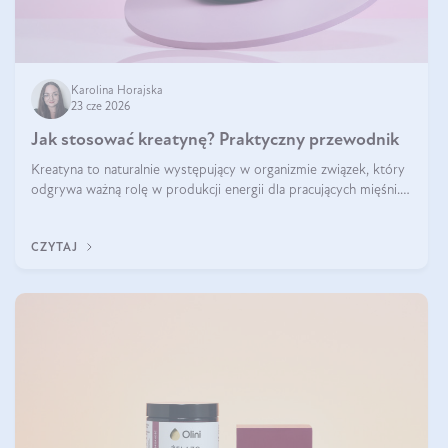
Karolina Horajska
23 cze 2026
Jak stosować kreatynę? Praktyczny przewodnik
Kreatyna to naturalnie występujący w organizmie związek, który
odgrywa ważną rolę w produkcji energii dla pracujących mięśni.
Choć przez lata kojarzono ją głównie ze sportami siłowymi, dziś
jest jednym z najlepiej przebadanych suplementów stosowanych
CZYTAJ
prze