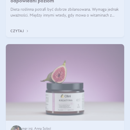
odpowiedni poziom
Dieta roślinna potrafi być dobrze zbilansowana. Wymaga jednak
uważności. Między innymi wtedy, gdy mowa o witaminach z
grupy B. Te składniki nie działają w pojedynkę. Tworzą system
naczyń połączonych.
CZYTAJ
mgr inż. Anna Sobol