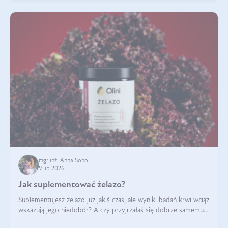
mgr inż. Anna Sobol
9 lip 2026
Jak suplementować żelazo?
Suplementujesz żelazo już jakiś czas, ale wyniki badań krwi wciąż
wskazują jego niedobór? A czy przyjrzałaś się dobrze samemu
sposobowi suplementacji tego mikroelementu? Dowiedz się, jak