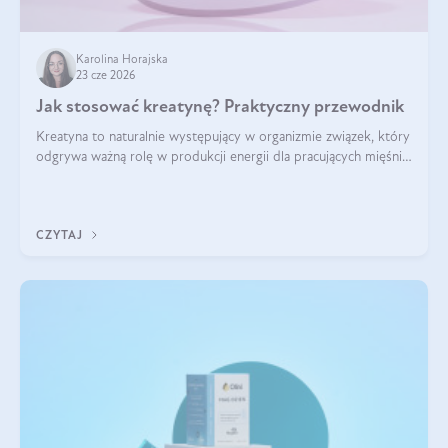
Karolina Horajska
23 cze 2026
Jak stosować kreatynę? Praktyczny przewodnik
Kreatyna to naturalnie występujący w organizmie związek, który
odgrywa ważną rolę w produkcji energii dla pracujących mięśni.
Choć przez lata kojarzono ją głównie ze sportami siłowymi, dziś
jest jednym z najlepiej przebadanych suplementów
stosowanych prze
CZYTAJ