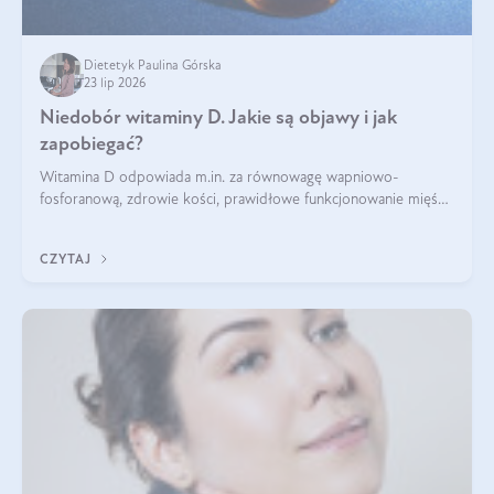
Dietetyk Paulina Górska
23 lip 2026
Niedobór witaminy D. Jakie są objawy i jak
zapobiegać?
Witamina D odpowiada m.in. za równowagę wapniowo-
fosforanową, zdrowie kości, prawidłowe funkcjonowanie mięśni
i wspieranie odporności. Mimo że organizm może ją wytwarzać
pod wpływem słońca, niedobór witaminy D pozostaje częstym
CZYTAJ
problemem.