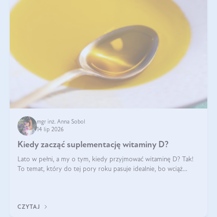
mgr inż. Anna Sobol
14 lip 2026
Kiedy zacząć suplementację witaminy D?
Lato w pełni, a my o tym, kiedy przyjmować witaminę D? Tak!
To temat, który do tej pory roku pasuje idealnie, bo wciąż
zdarza się, że suplementacja tej witaminy pozostawia
wątpliwości. Najczęstsze pytania dotyczą tego, ile trzeba być na
słońcu, aby witami
CZYTAJ