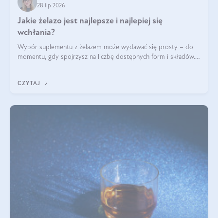
28 lip 2026
Jakie żelazo jest najlepsze i najlepiej się
wchłania?
Wybór suplementu z żelazem może wydawać się prosty – do
momentu, gdy spojrzysz na liczbę dostępnych form i składów.
Lepszy będzie bisglicynian, czy siarczan? Co wpływa na
wchłanianie żelaza i jakie dodatkowe składniki powinien
CZYTAJ
zawierać suplement?