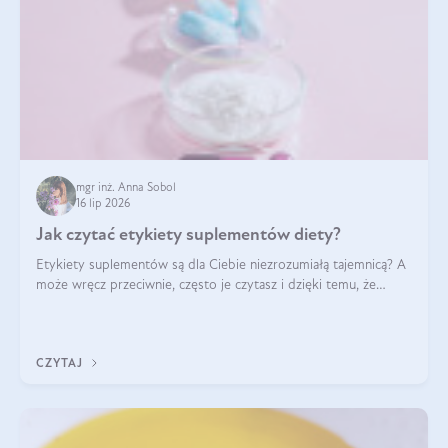
mgr inż. Anna Sobol
16 lip 2026
Jak czytać etykiety suplementów diety?
Etykiety suplementów są dla Ciebie niezrozumiałą tajemnicą? A
może wręcz przeciwnie, często je czytasz i dzięki temu, że
doskonale rozumiesz co jest na nich napisane, dokonujesz
najlepszych dla siebie decyzji zakupowych?
CZYTAJ