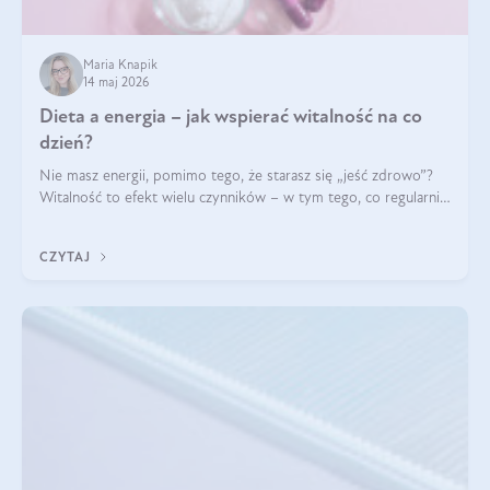
Maria Knapik
14 maj 2026
Dieta a energia – jak wspierać witalność na co
dzień?
Nie masz energii, pomimo tego, że starasz się „jeść zdrowo”?
Witalność to efekt wielu czynników – w tym tego, co regularnie
ląduje na talerzu. Zapotrzebowanie na składniki odżywcze różni
się w zależności od osoby
CZYTAJ