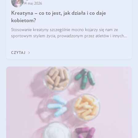
14 maj 2026
Kreatyna – co to jest, jak działa i co daje
kobietom?
Stosowanie kreatyny szczególnie mocno kojarzy się nam ze
sportowym stylem życia, prowadzonym przez atletów i innych
miłośników aktywności fizycznej. Nie bez powodu: faktycznie,
ten naturalny metabolit aminokwasów poprawia wydolność i
CZYTAJ
zwiększa masę