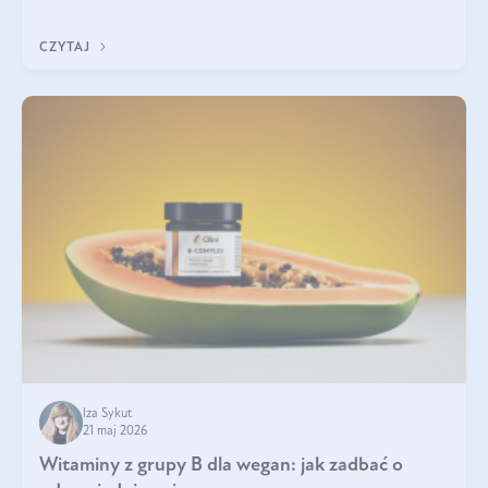
która sprawdza się najlepiej w praktyce. W tym artykule
przyglądamy się temu, jaka forma kreatyny jest najlepsza.
CZYTAJ
Iza Sykut
21 maj 2026
Witaminy z grupy B dla wegan: jak zadbać o