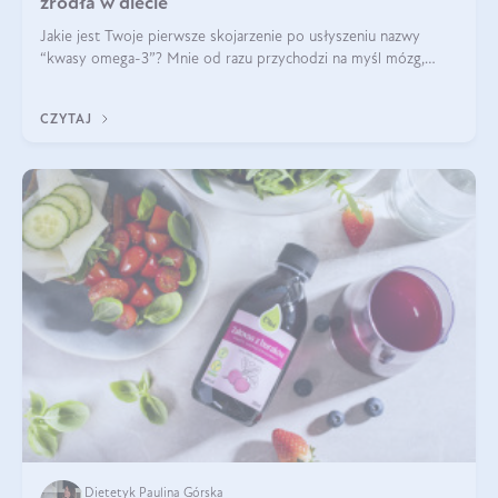
źródła w diecie
Jakie jest Twoje pierwsze skojarzenie po usłyszeniu nazwy
“kwasy omega-3”? Mnie od razu przychodzi na myśl mózg,
wsparcie układu nerwowego i zdrowie skóry. W tym artykule
skupimy się głównie na dwóch kwasach z tej rodziny: DHA oraz
CZYTAJ
EPA.
Dietetyk Paulina Górska