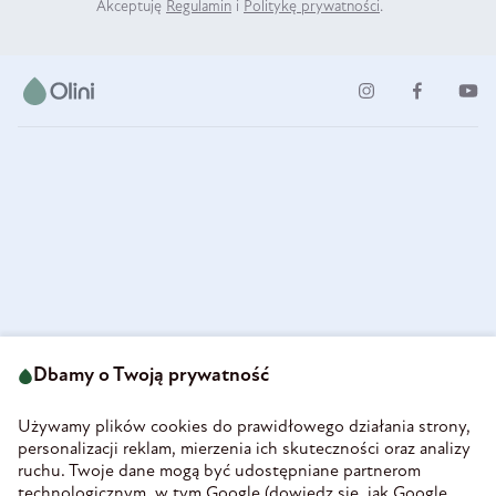
Akceptuję
Regulamin
i
Politykę prywatności
.
ul. Strzegomska 49
693 222 687
58-160 Świebodzice
Dbamy o Twoją prywatność
sklep@olini.pl
Polska
NIP 8860027066
Używamy plików cookies do prawidłowego działania strony,
REGON 890213034
personalizacji reklam, mierzenia ich skuteczności oraz analizy
ruchu. Twoje dane mogą być udostępniane partnerom
INFORMACJE
technologicznym, w tym Google (
dowiedz się, jak Google