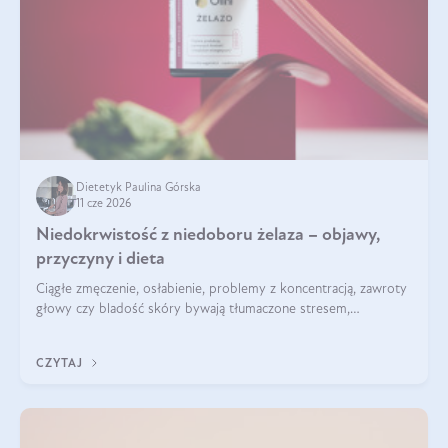
Dietetyk Paulina Górska
11 cze 2026
Niedokrwistość z niedoboru żelaza – objawy,
przyczyny i dieta
Ciągłe zmęczenie, osłabienie, problemy z koncentracją, zawroty
głowy czy bladość skóry bywają tłumaczone stresem,
przepracowaniem lub niedoborem snu. Tymczasem ich
przyczyną może być niedokrwistość z niedoboru żelaza.
CZYTAJ