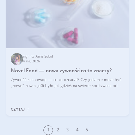
mgr inż. Anna Sobol
4 maj 2026
Novel Food — nowa żywność co to znaczy?
Żywność z innowacji — co to oznacza? Czy jedzenie może być
„nowe”, nawet jeśli było już gdzieś na świecie spożywane od
wieków? Czy w składnikach spożywczych mogą być obecne
jakieś nanomateriały? Dowiesz się tego z niniejszego artykułu:
poznasz definicję n
CZYTAJ
1
2
3
4
5