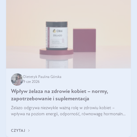
Dietetyk Paulina Górska
9 cze 2026
Wpływ żelaza na zdrowie kobiet – normy,
zapotrzebowanie i suplementacja
Żelazo odgrywa niezwykle ważną rolę w zdrowiu kobiet –
wpływa na poziom energii, odporność, równowagę hormonalną
i prawidłowy przebieg cyklu miesiączkowego oraz ciąży. Jego
niedobór może prowadzić m.in. do zmęczenia, bólów i
CZYTAJ
zawrotów głowy czy problemów z