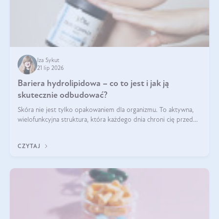
Iza Sykut
21 lip 2026
Bariera hydrolipidowa – co to jest i jak ją
skutecznie odbudować?
Skóra nie jest tylko opakowaniem dla organizmu. To aktywna,
wielofunkcyjna struktura, która każdego dnia chroni cię przed
utratą wody, wahaniami temperatury i czynnikami
środowiskowymi. Jednym z jej kluczowych elementów jest
CZYTAJ
bariera hydrolipidowa.