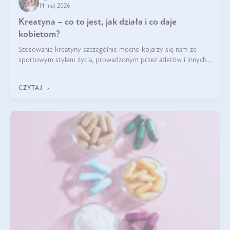
14 maj 2026
Kreatyna – co to jest, jak działa i co daje
kobietom?
Stosowanie kreatyny szczególnie mocno kojarzy się nam ze
sportowym stylem życia, prowadzonym przez atletów i innych
miłośników aktywności fizycznej. Nie bez powodu: faktycznie,
ten naturalny metabolit aminokwasów poprawia wydolność i
CZYTAJ
zwiększa masę