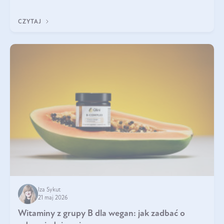
która sprawdza się najlepiej w praktyce. W tym artykule
przyglądamy się temu, jaka forma kreatyny jest najlepsza.
CZYTAJ
Iza Sykut
21 maj 2026
Witaminy z grupy B dla wegan: jak zadbać o