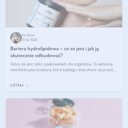
Iza Sykut
21 lip 2026
Bariera hydrolipidowa – co to jest i jak ją
skutecznie odbudować?
Skóra nie jest tylko opakowaniem dla organizmu. To aktywna,
wielofunkcyjna struktura, która każdego dnia chroni cię przed
utratą wody, wahaniami temperatury i czynnikami
środowiskowymi. Jednym z jej kluczowych elementów jest
CZYTAJ
bariera hydrolipidowa.