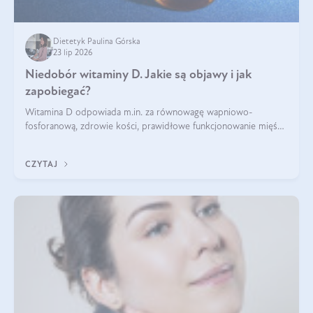
Dietetyk Paulina Górska
23 lip 2026
Niedobór witaminy D. Jakie są objawy i jak
zapobiegać?
Witamina D odpowiada m.in. za równowagę wapniowo-
fosforanową, zdrowie kości, prawidłowe funkcjonowanie mięśni
i wspieranie odporności. Mimo że organizm może ją wytwarzać
pod wpływem słońca, niedobór witaminy D pozostaje częstym
CZYTAJ
problemem.