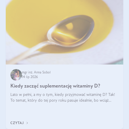
mgr inż. Anna Sobol
14 lip 2026
Kiedy zacząć suplementację witaminy D?
Lato w pełni, a my o tym, kiedy przyjmować witaminę D? Tak!
To temat, który do tej pory roku pasuje idealnie, bo wciąż
zdarza się, że suplementacja tej witaminy pozostawia
wątpliwości. Najczęstsze pytania dotyczą tego, ile trzeba być na
słońcu, aby witami
CZYTAJ