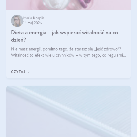
Maria Knapik
14 maj 2026
Dieta a energia – jak wspierać witalność na co
dzień?
Nie masz energii, pomimo tego, że starasz się „jeść zdrowo”?
Witalność to efekt wielu czynników – w tym tego, co regularnie
ląduje na talerzu. Zapotrzebowanie na składniki odżywcze różni
się w zależności od osoby
CZYTAJ