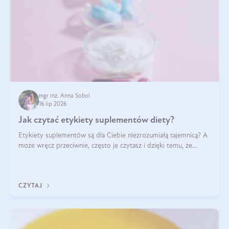
mgr inż. Anna Sobol
16 lip 2026
Jak czytać etykiety suplementów diety?
Etykiety suplementów są dla Ciebie niezrozumiałą tajemnicą? A
może wręcz przeciwnie, często je czytasz i dzięki temu, że
doskonale rozumiesz co jest na nich napisane, dokonujesz
najlepszych dla siebie decyzji zakupowych?
CZYTAJ