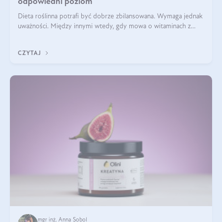
odpowiedni poziom
Dieta roślinna potrafi być dobrze zbilansowana. Wymaga jednak
uważności. Między innymi wtedy, gdy mowa o witaminach z
grupy B. Te składniki nie działają w pojedynkę. Tworzą system
naczyń połączonych.
CZYTAJ
mgr inż. Anna Sobol