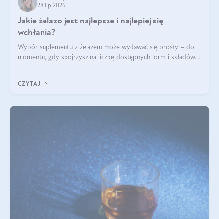
28 lip 2026
Jakie żelazo jest najlepsze i najlepiej się
wchłania?
Wybór suplementu z żelazem może wydawać się prosty – do
momentu, gdy spojrzysz na liczbę dostępnych form i składów.
Lepszy będzie bisglicynian, czy siarczan? Co wpływa na
wchłanianie żelaza i jakie dodatkowe składniki powinien
CZYTAJ
zawierać suplement?