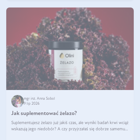
mgr inż. Anna Sobol
9 lip 2026
Jak suplementować żelazo?
Suplementujesz żelazo już jakiś czas, ale wyniki badań krwi wciąż
wskazują jego niedobór? A czy przyjrzałaś się dobrze samemu
sposobowi suplementacji tego mikroelementu? Dowiedz się, jak