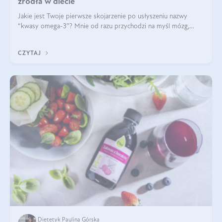
źródła w diecie
Jakie jest Twoje pierwsze skojarzenie po usłyszeniu nazwy
“kwasy omega-3”? Mnie od razu przychodzi na myśl mózg,
wsparcie układu nerwowego i zdrowie skóry. W tym artykule
skupimy się głównie na dwóch kwasach z tej rodziny: DHA oraz
CZYTAJ
EPA.
Dietetyk Paulina Górska