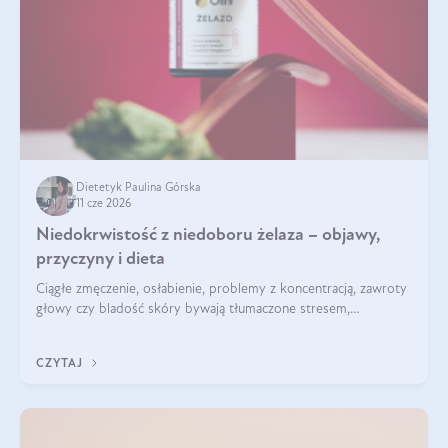
Dietetyk Paulina Górska
11 cze 2026
Niedokrwistość z niedoboru żelaza – objawy,
przyczyny i dieta
Ciągłe zmęczenie, osłabienie, problemy z koncentracją, zawroty
głowy czy bladość skóry bywają tłumaczone stresem,
przepracowaniem lub niedoborem snu. Tymczasem ich
przyczyną może być niedokrwistość z niedoboru żelaza.
CZYTAJ