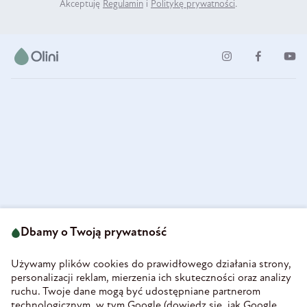
Akceptuję
Regulamin
i
Politykę prywatności
.
ul. Strzegomska 49
693 222 687
58-160 Świebodzice
Dbamy o Twoją prywatność
sklep@olini.pl
Polska
NIP 8860027066
Używamy plików cookies do prawidłowego działania strony,
REGON 890213034
personalizacji reklam, mierzenia ich skuteczności oraz analizy
ruchu. Twoje dane mogą być udostępniane partnerom
INFORMACJE
technologicznym, w tym Google (
dowiedz się, jak Google