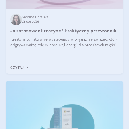
Karolina Horajska
23 cze 2026
Jak stosować kreatynę? Praktyczny przewodnik
Kreatyna to naturalnie występujący w organizmie związek, który
odgrywa ważną rolę w produkcji energii dla pracujących mięśni.
Choć przez lata kojarzono ją głównie ze sportami siłowymi, dziś
jest jednym z najlepiej przebadanych suplementów
stosowanych prze
CZYTAJ