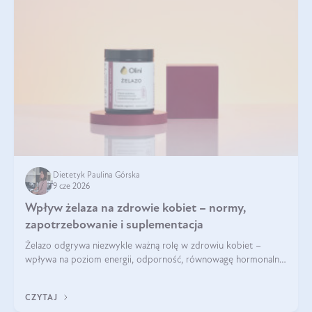
Dietetyk Paulina Górska
9 cze 2026
Wpływ żelaza na zdrowie kobiet – normy,
zapotrzebowanie i suplementacja
Żelazo odgrywa niezwykle ważną rolę w zdrowiu kobiet –
wpływa na poziom energii, odporność, równowagę hormonalną
i prawidłowy przebieg cyklu miesiączkowego oraz ciąży. Jego
niedobór może prowadzić m.in. do zmęczenia, bólów i
CZYTAJ
zawrotów głowy czy problemów z