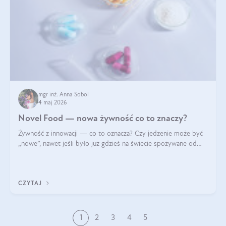
mgr inż. Anna Sobol
4 maj 2026
Novel Food — nowa żywność co to znaczy?
Żywność z innowacji — co to oznacza? Czy jedzenie może być
„nowe”, nawet jeśli było już gdzieś na świecie spożywane od
wieków? Czy w składnikach spożywczych mogą być obecne
jakieś nanomateriały? Dowiesz się tego z niniejszego artykułu:
poznasz definicję n
CZYTAJ
1
2
3
4
5