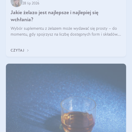
28 lip 2026
Jakie żelazo jest najlepsze i najlepiej się
wchłania?
Wybór suplementu z żelazem może wydawać się prosty – do
momentu, gdy spojrzysz na liczbę dostępnych form i składów.
Lepszy będzie bisglicynian, czy siarczan? Co wpływa na
wchłanianie żelaza i jakie dodatkowe składniki powinien
CZYTAJ
zawierać suplement?