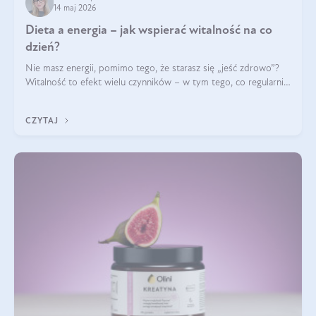
14 maj 2026
Dieta a energia – jak wspierać witalność na co
dzień?
Nie masz energii, pomimo tego, że starasz się „jeść zdrowo”?
Witalność to efekt wielu czynników – w tym tego, co regularnie
ląduje na talerzu. Zapotrzebowanie na składniki odżywcze różni
się w zależności od osoby
CZYTAJ