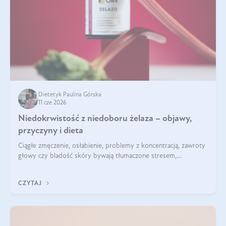
Dietetyk Paulina Górska
11 cze 2026
Niedokrwistość z niedoboru żelaza – objawy,
przyczyny i dieta
Ciągłe zmęczenie, osłabienie, problemy z koncentracją, zawroty
głowy czy bladość skóry bywają tłumaczone stresem,
przepracowaniem lub niedoborem snu. Tymczasem ich
przyczyną może być niedokrwistość z niedoboru żelaza.
CZYTAJ