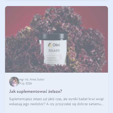
mgr inż. Anna Sobol
9 lip 2026
Jak suplementować żelazo?
Suplementujesz żelazo już jakiś czas, ale wyniki badań krwi wciąż
wskazują jego niedobór? A czy przyjrzałaś się dobrze samemu
sposobowi suplementacji tego mikroelementu? Dowiedz się, jak