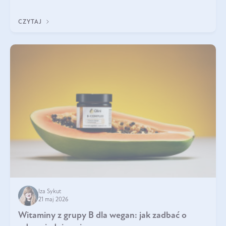
która sprawdza się najlepiej w praktyce. W tym artykule
przyglądamy się temu, jaka forma kreatyny jest najlepsza.
CZYTAJ
Iza Sykut
21 maj 2026
Witaminy z grupy B dla wegan: jak zadbać o