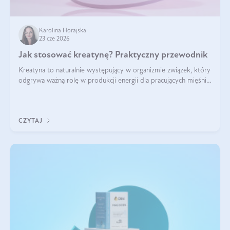
Karolina Horajska
23 cze 2026
Jak stosować kreatynę? Praktyczny przewodnik
Kreatyna to naturalnie występujący w organizmie związek, który
odgrywa ważną rolę w produkcji energii dla pracujących mięśni.
Choć przez lata kojarzono ją głównie ze sportami siłowymi, dziś
jest jednym z najlepiej przebadanych suplementów
stosowanych prze
CZYTAJ