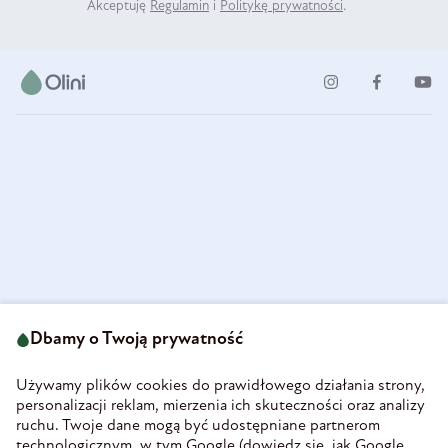
Akceptuję
Regulamin
i
Politykę prywatności
.
ul. Strzegomska 49
693 222 687
58-160 Świebodzice
Dbamy o Twoją prywatność
sklep@olini.pl
Polska
NIP 8860027066
Używamy plików cookies do prawidłowego działania strony,
REGON 890213034
personalizacji reklam, mierzenia ich skuteczności oraz analizy
ruchu. Twoje dane mogą być udostępniane partnerom
INFORMACJE
technologicznym, w tym Google (
dowiedz się, jak Google