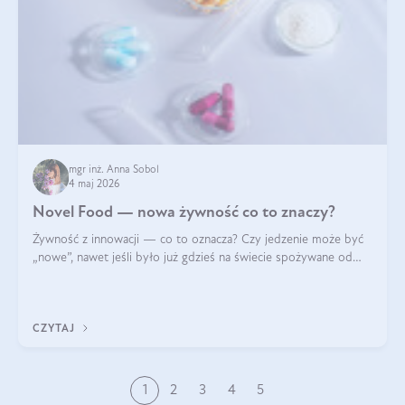
mgr inż. Anna Sobol
4 maj 2026
Novel Food — nowa żywność co to znaczy?
Żywność z innowacji — co to oznacza? Czy jedzenie może być
„nowe”, nawet jeśli było już gdzieś na świecie spożywane od
wieków? Czy w składnikach spożywczych mogą być obecne
jakieś nanomateriały? Dowiesz się tego z niniejszego artykułu:
poznasz definicję n
CZYTAJ
1
2
3
4
5