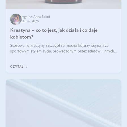
mgr inż. Anna Sobol
14 maj 2026
Kreatyna – co to jest, jak działa i co daje
kobietom?
Stosowanie kreatyny szczególnie mocno kojarzy się nam ze
sportowym stylem życia, prowadzonym przez atletów i innych
miłośników aktywności fizycznej. Nie bez powodu: faktycznie,
ten naturalny metabolit aminokwasów poprawia wydolność i
CZYTAJ
zwiększa masę