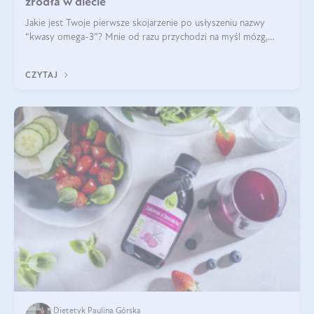
źródła w diecie
Jakie jest Twoje pierwsze skojarzenie po usłyszeniu nazwy
“kwasy omega-3”? Mnie od razu przychodzi na myśl mózg,
wsparcie układu nerwowego i zdrowie skóry. W tym artykule
skupimy się głównie na dwóch kwasach z tej rodziny: DHA oraz
CZYTAJ
EPA.
Dietetyk Paulina Górska