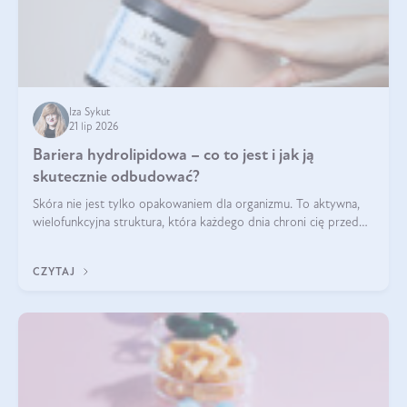
Iza Sykut
21 lip 2026
Bariera hydrolipidowa – co to jest i jak ją
skutecznie odbudować?
Skóra nie jest tylko opakowaniem dla organizmu. To aktywna,
wielofunkcyjna struktura, która każdego dnia chroni cię przed
utratą wody, wahaniami temperatury i czynnikami
środowiskowymi. Jednym z jej kluczowych elementów jest
CZYTAJ
bariera hydrolipidowa.