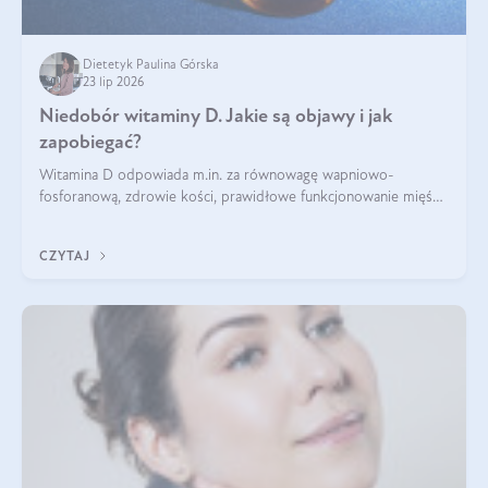
Dietetyk Paulina Górska
23 lip 2026
Niedobór witaminy D. Jakie są objawy i jak
zapobiegać?
Witamina D odpowiada m.in. za równowagę wapniowo-
fosforanową, zdrowie kości, prawidłowe funkcjonowanie mięśni
i wspieranie odporności. Mimo że organizm może ją wytwarzać
pod wpływem słońca, niedobór witaminy D pozostaje częstym
CZYTAJ
problemem.