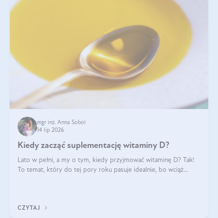
mgr inż. Anna Sobol
14 lip 2026
Kiedy zacząć suplementację witaminy D?
Lato w pełni, a my o tym, kiedy przyjmować witaminę D? Tak!
To temat, który do tej pory roku pasuje idealnie, bo wciąż
zdarza się, że suplementacja tej witaminy pozostawia
wątpliwości. Najczęstsze pytania dotyczą tego, ile trzeba być na
słońcu, aby witami
CZYTAJ