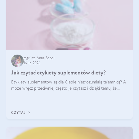
mgr inż. Anna Sobol
16 lip 2026
Jak czytać etykiety suplementów diety?
Etykiety suplementów są dla Ciebie niezrozumiałą tajemnicą? A
może wręcz przeciwnie, często je czytasz i dzięki temu, że
doskonale rozumiesz co jest na nich napisane, dokonujesz
najlepszych dla siebie decyzji zakupowych?
CZYTAJ