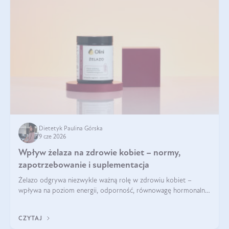
Dietetyk Paulina Górska
9 cze 2026
Wpływ żelaza na zdrowie kobiet – normy,
zapotrzebowanie i suplementacja
Żelazo odgrywa niezwykle ważną rolę w zdrowiu kobiet –
wpływa na poziom energii, odporność, równowagę hormonalną
i prawidłowy przebieg cyklu miesiączkowego oraz ciąży. Jego
niedobór może prowadzić m.in. do zmęczenia, bólów i
CZYTAJ
zawrotów głowy czy problemów z