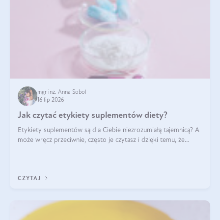
mgr inż. Anna Sobol
16 lip 2026
Jak czytać etykiety suplementów diety?
Etykiety suplementów są dla Ciebie niezrozumiałą tajemnicą? A
może wręcz przeciwnie, często je czytasz i dzięki temu, że
doskonale rozumiesz co jest na nich napisane, dokonujesz
najlepszych dla siebie decyzji zakupowych?
CZYTAJ