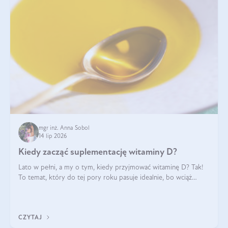
mgr inż. Anna Sobol
14 lip 2026
Kiedy zacząć suplementację witaminy D?
Lato w pełni, a my o tym, kiedy przyjmować witaminę D? Tak!
To temat, który do tej pory roku pasuje idealnie, bo wciąż
zdarza się, że suplementacja tej witaminy pozostawia
wątpliwości. Najczęstsze pytania dotyczą tego, ile trzeba być na
słońcu, aby witami
CZYTAJ