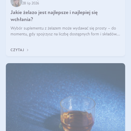
28 lip 2026
Jakie żelazo jest najlepsze i najlepiej się
wchłania?
Wybór suplementu z żelazem może wydawać się prosty – do
momentu, gdy spojrzysz na liczbę dostępnych form i składów.
Lepszy będzie bisglicynian, czy siarczan? Co wpływa na
wchłanianie żelaza i jakie dodatkowe składniki powinien
CZYTAJ
zawierać suplement?