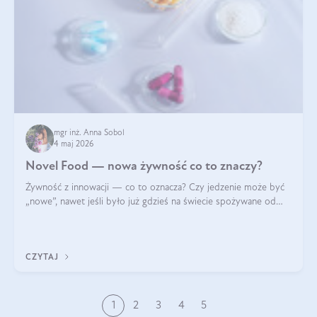
mgr inż. Anna Sobol
4 maj 2026
Novel Food — nowa żywność co to znaczy?
Żywność z innowacji — co to oznacza? Czy jedzenie może być
„nowe”, nawet jeśli było już gdzieś na świecie spożywane od
wieków? Czy w składnikach spożywczych mogą być obecne
jakieś nanomateriały? Dowiesz się tego z niniejszego artykułu:
poznasz definicję n
CZYTAJ
1
2
3
4
5