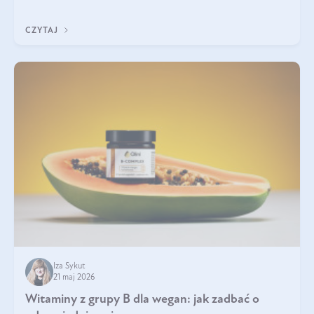
która sprawdza się najlepiej w praktyce. W tym artykule
przyglądamy się temu, jaka forma kreatyny jest najlepsza.
CZYTAJ
Iza Sykut
21 maj 2026
Witaminy z grupy B dla wegan: jak zadbać o