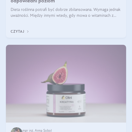
odpowiedni poziom
Dieta roślinna potrafi być dobrze zbilansowana. Wymaga jednak
uważności. Między innymi wtedy, gdy mowa o witaminach z
grupy B. Te składniki nie działają w pojedynkę. Tworzą system
naczyń połączonych.
CZYTAJ
mgr inż. Anna Sobol