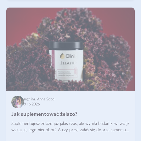
mgr inż. Anna Sobol
9 lip 2026
Jak suplementować żelazo?
Suplementujesz żelazo już jakiś czas, ale wyniki badań krwi wciąż
wskazują jego niedobór? A czy przyjrzałaś się dobrze samemu
sposobowi suplementacji tego mikroelementu? Dowiedz się, jak