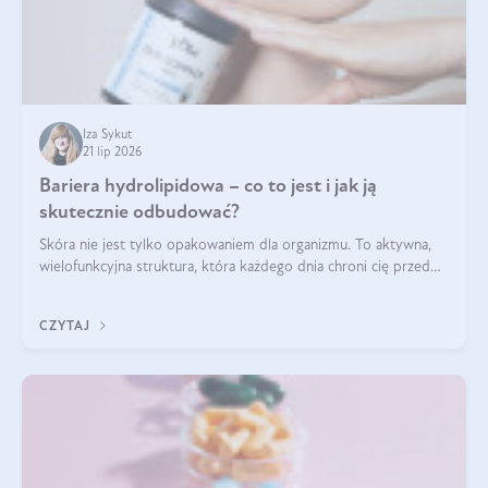
Iza Sykut
21 lip 2026
Bariera hydrolipidowa – co to jest i jak ją
skutecznie odbudować?
Skóra nie jest tylko opakowaniem dla organizmu. To aktywna,
wielofunkcyjna struktura, która każdego dnia chroni cię przed
utratą wody, wahaniami temperatury i czynnikami
środowiskowymi. Jednym z jej kluczowych elementów jest
CZYTAJ
bariera hydrolipidowa.