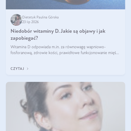
Dietetyk Paulina Górska
23 lip 2026
Niedobór witaminy D. Jakie są objawy i jak
zapobiegać?
Witamina D odpowiada m.in. za równowagę wapniowo-
fosforanową, zdrowie kości, prawidłowe funkcjonowanie mięśni
i wspieranie odporności. Mimo że organizm może ją wytwarzać
pod wpływem słońca, niedobór witaminy D pozostaje częstym
CZYTAJ
problemem.