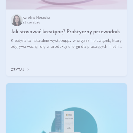
Karolina Horajska
23 cze 2026
Jak stosować kreatynę? Praktyczny przewodnik
Kreatyna to naturalnie występujący w organizmie związek, który
odgrywa ważną rolę w produkcji energii dla pracujących mięśni.
Choć przez lata kojarzono ją głównie ze sportami siłowymi, dziś
jest jednym z najlepiej przebadanych suplementów
stosowanych prze
CZYTAJ