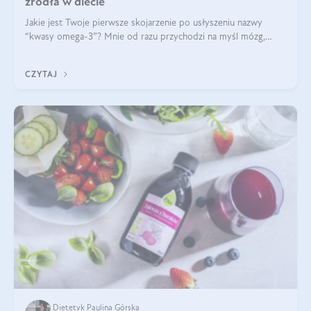
źródła w diecie
Jakie jest Twoje pierwsze skojarzenie po usłyszeniu nazwy
“kwasy omega-3”? Mnie od razu przychodzi na myśl mózg,
wsparcie układu nerwowego i zdrowie skóry. W tym artykule
skupimy się głównie na dwóch kwasach z tej rodziny: DHA oraz
CZYTAJ
EPA.
Dietetyk Paulina Górska