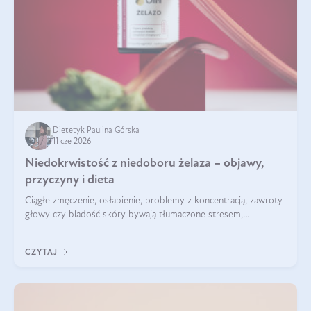
Dietetyk Paulina Górska
11 cze 2026
Niedokrwistość z niedoboru żelaza – objawy,
przyczyny i dieta
Ciągłe zmęczenie, osłabienie, problemy z koncentracją, zawroty
głowy czy bladość skóry bywają tłumaczone stresem,
przepracowaniem lub niedoborem snu. Tymczasem ich
przyczyną może być niedokrwistość z niedoboru żelaza.
CZYTAJ