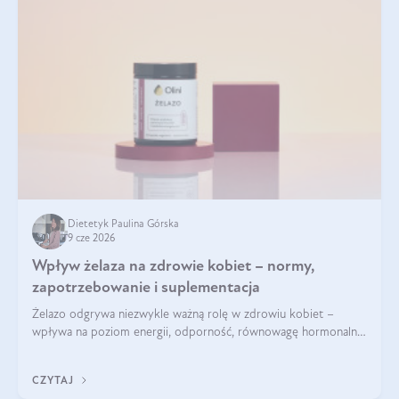
Dietetyk Paulina Górska
9 cze 2026
Wpływ żelaza na zdrowie kobiet – normy,
zapotrzebowanie i suplementacja
Żelazo odgrywa niezwykle ważną rolę w zdrowiu kobiet –
wpływa na poziom energii, odporność, równowagę hormonalną
i prawidłowy przebieg cyklu miesiączkowego oraz ciąży. Jego
niedobór może prowadzić m.in. do zmęczenia, bólów i
CZYTAJ
zawrotów głowy czy problemów z