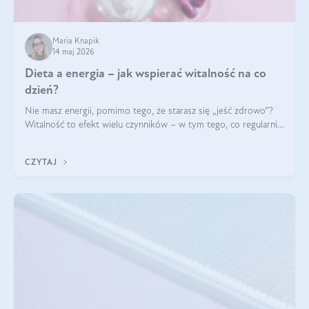
Maria Knapik
14 maj 2026
Dieta a energia – jak wspierać witalność na co
dzień?
Nie masz energii, pomimo tego, że starasz się „jeść zdrowo”?
Witalność to efekt wielu czynników – w tym tego, co regularnie
ląduje na talerzu. Zapotrzebowanie na składniki odżywcze różni
się w zależności od osoby
CZYTAJ