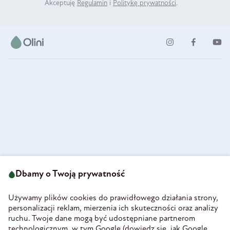
Akceptuję
Regulamin
i
Politykę prywatności
.
ul. Strzegomska 49
693 222 687
58-160 Świebodzice
Dbamy o Twoją prywatność
sklep@olini.pl
Polska
NIP 8860027066
Używamy plików cookies do prawidłowego działania strony,
REGON 890213034
personalizacji reklam, mierzenia ich skuteczności oraz analizy
ruchu. Twoje dane mogą być udostępniane partnerom
INFORMACJE
technologicznym, w tym Google (
dowiedz się, jak Google