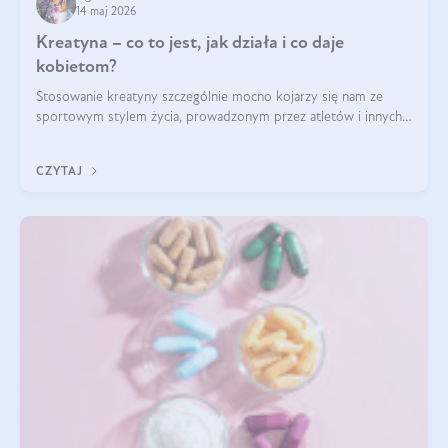
14 maj 2026
Kreatyna – co to jest, jak działa i co daje
kobietom?
Stosowanie kreatyny szczególnie mocno kojarzy się nam ze
sportowym stylem życia, prowadzonym przez atletów i innych
miłośników aktywności fizycznej. Nie bez powodu: faktycznie,
ten naturalny metabolit aminokwasów poprawia wydolność i
CZYTAJ
zwiększa masę