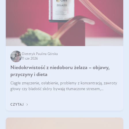
Dietetyk Paulina Górska
11 cze 2026
Niedokrwistość z niedoboru żelaza – objawy,
przyczyny i dieta
Ciągłe zmęczenie, osłabienie, problemy z koncentracją, zawroty
głowy czy bladość skóry bywają tłumaczone stresem,
przepracowaniem lub niedoborem snu. Tymczasem ich
przyczyną może być niedokrwistość z niedoboru żelaza.
CZYTAJ