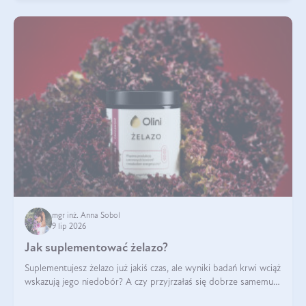
mgr inż. Anna Sobol
9 lip 2026
Jak suplementować żelazo?
Suplementujesz żelazo już jakiś czas, ale wyniki badań krwi wciąż
wskazują jego niedobór? A czy przyjrzałaś się dobrze samemu
sposobowi suplementacji tego mikroelementu? Dowiedz się, jak