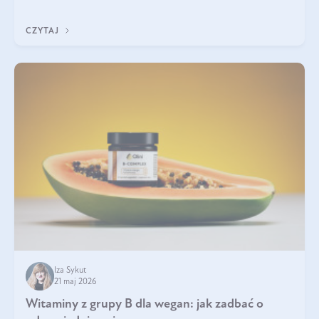
która sprawdza się najlepiej w praktyce. W tym artykule
przyglądamy się temu, jaka forma kreatyny jest najlepsza.
CZYTAJ
Iza Sykut
21 maj 2026
Witaminy z grupy B dla wegan: jak zadbać o