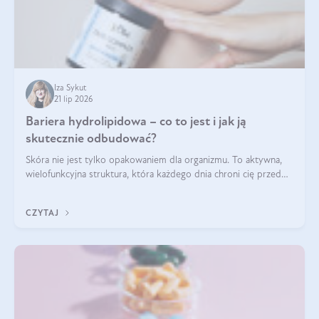
Iza Sykut
21 lip 2026
Bariera hydrolipidowa – co to jest i jak ją
skutecznie odbudować?
Skóra nie jest tylko opakowaniem dla organizmu. To aktywna,
wielofunkcyjna struktura, która każdego dnia chroni cię przed
utratą wody, wahaniami temperatury i czynnikami
środowiskowymi. Jednym z jej kluczowych elementów jest
CZYTAJ
bariera hydrolipidowa.