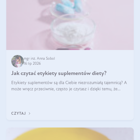
mgr inż. Anna Sobol
16 lip 2026
Jak czytać etykiety suplementów diety?
Etykiety suplementów są dla Ciebie niezrozumiałą tajemnicą? A
może wręcz przeciwnie, często je czytasz i dzięki temu, że
doskonale rozumiesz co jest na nich napisane, dokonujesz
najlepszych dla siebie decyzji zakupowych?
CZYTAJ