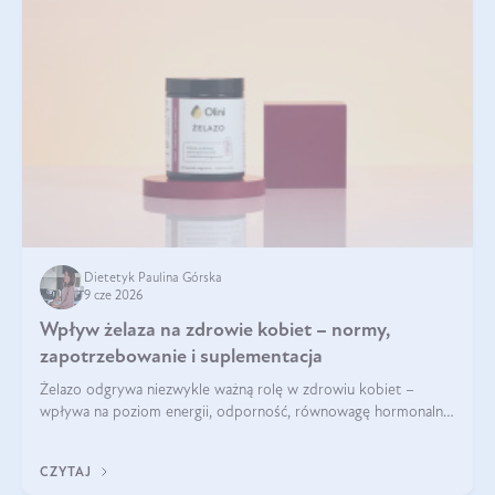
Dietetyk Paulina Górska
9 cze 2026
Wpływ żelaza na zdrowie kobiet – normy,
zapotrzebowanie i suplementacja
Żelazo odgrywa niezwykle ważną rolę w zdrowiu kobiet –
wpływa na poziom energii, odporność, równowagę hormonalną
i prawidłowy przebieg cyklu miesiączkowego oraz ciąży. Jego
niedobór może prowadzić m.in. do zmęczenia, bólów i
CZYTAJ
zawrotów głowy czy problemów z