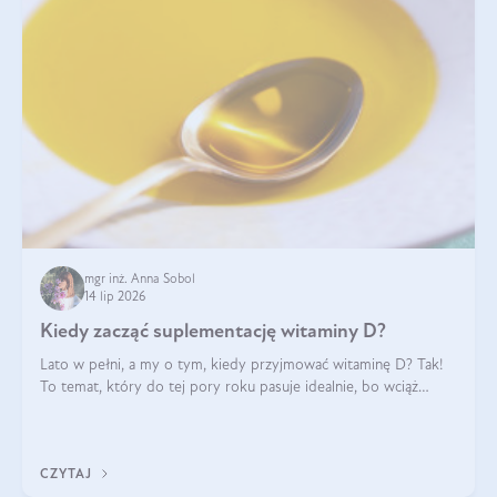
mgr inż. Anna Sobol
14 lip 2026
Kiedy zacząć suplementację witaminy D?
Lato w pełni, a my o tym, kiedy przyjmować witaminę D? Tak!
To temat, który do tej pory roku pasuje idealnie, bo wciąż
zdarza się, że suplementacja tej witaminy pozostawia
wątpliwości. Najczęstsze pytania dotyczą tego, ile trzeba być na
słońcu, aby witami
CZYTAJ