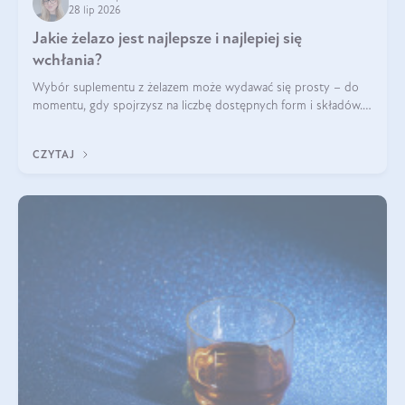
28 lip 2026
Jakie żelazo jest najlepsze i najlepiej się
wchłania?
Wybór suplementu z żelazem może wydawać się prosty – do
momentu, gdy spojrzysz na liczbę dostępnych form i składów.
Lepszy będzie bisglicynian, czy siarczan? Co wpływa na
wchłanianie żelaza i jakie dodatkowe składniki powinien
CZYTAJ
zawierać suplement?