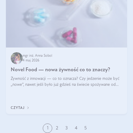
mgr inż. Anna Sobol
4 maj 2026
Novel Food — nowa żywność co to znaczy?
Żywność z innowacji — co to oznacza? Czy jedzenie może być
„nowe”, nawet jeśli było już gdzieś na świecie spożywane od
wieków? Czy w składnikach spożywczych mogą być obecne
jakieś nanomateriały? Dowiesz się tego z niniejszego artykułu:
poznasz definicję n
CZYTAJ
1
2
3
4
5