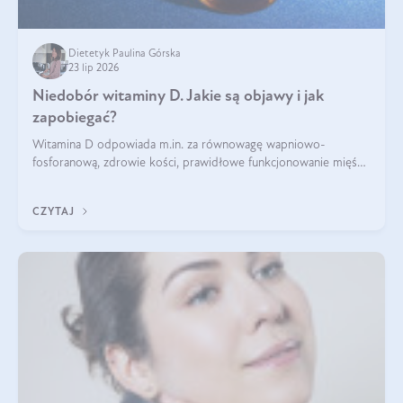
Dietetyk Paulina Górska
23 lip 2026
Niedobór witaminy D. Jakie są objawy i jak
zapobiegać?
Witamina D odpowiada m.in. za równowagę wapniowo-
fosforanową, zdrowie kości, prawidłowe funkcjonowanie mięśni
i wspieranie odporności. Mimo że organizm może ją wytwarzać
pod wpływem słońca, niedobór witaminy D pozostaje częstym
CZYTAJ
problemem.