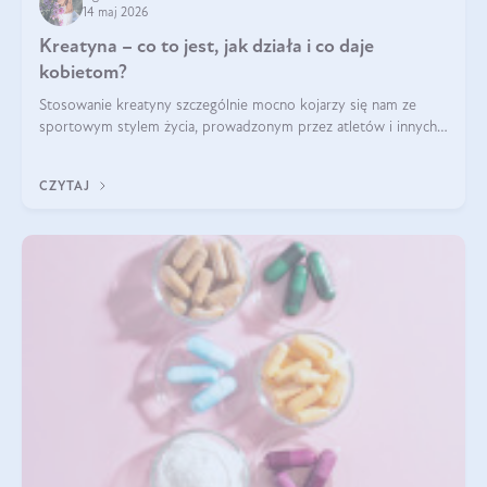
14 maj 2026
Kreatyna – co to jest, jak działa i co daje
kobietom?
Stosowanie kreatyny szczególnie mocno kojarzy się nam ze
sportowym stylem życia, prowadzonym przez atletów i innych
miłośników aktywności fizycznej. Nie bez powodu: faktycznie,
ten naturalny metabolit aminokwasów poprawia wydolność i
CZYTAJ
zwiększa masę