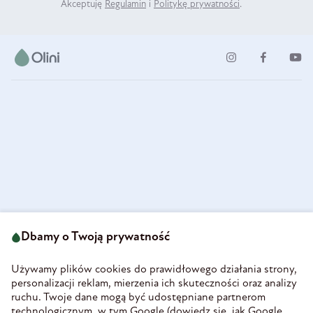
Akceptuję
Regulamin
i
Politykę prywatności
.
ul. Strzegomska 49
693 222 687
58-160 Świebodzice
Dbamy o Twoją prywatność
sklep@olini.pl
Polska
NIP 8860027066
Używamy plików cookies do prawidłowego działania strony,
REGON 890213034
personalizacji reklam, mierzenia ich skuteczności oraz analizy
ruchu. Twoje dane mogą być udostępniane partnerom
INFORMACJE
technologicznym, w tym Google (
dowiedz się, jak Google