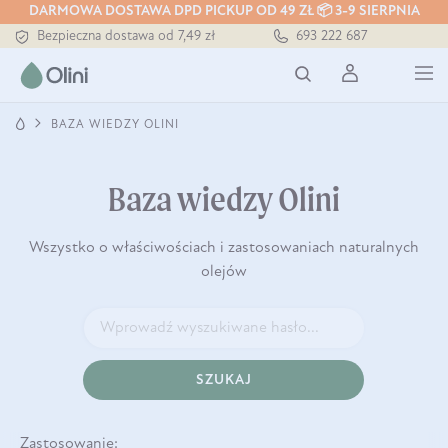
Tłoczony zawsze na zimno
DARMOWA DOSTAWA DPD PICKUP OD 49 ZŁ 📦 3-9 SIERPNIA
Bezpieczna dostawa od 7,49 zł
693 222 687
Darmowa dostawa od 199 zł
Tłoczony zawsze na zimno
BAZA WIEDZY OLINI
Baza wiedzy Olini
Wszystko o właściwościach i zastosowaniach naturalnych
olejów
SZUKAJ
Zastosowanie: