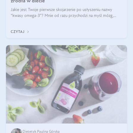
źródła w diecie
Jakie jest Twoje pierwsze skojarzenie po usłyszeniu nazwy
“kwasy omega-3”? Mnie od razu przychodzi na myśl mózg,
wsparcie układu nerwowego i zdrowie skóry. W tym artykule
skupimy się głównie na dwóch kwasach z tej rodziny: DHA oraz
CZYTAJ
EPA.
Dietetyk Paulina Górska