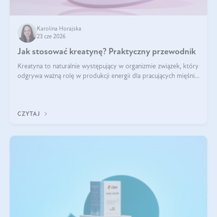
Karolina Horajska
23 cze 2026
Jak stosować kreatynę? Praktyczny przewodnik
Kreatyna to naturalnie występujący w organizmie związek, który
odgrywa ważną rolę w produkcji energii dla pracujących mięśni.
Choć przez lata kojarzono ją głównie ze sportami siłowymi, dziś
jest jednym z najlepiej przebadanych suplementów
stosowanych prze
CZYTAJ