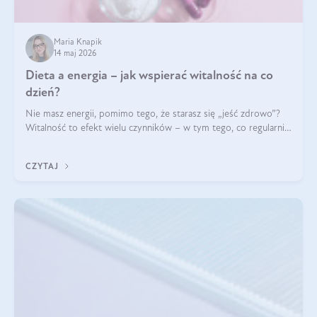
Maria Knapik
14 maj 2026
Dieta a energia – jak wspierać witalność na co
dzień?
Nie masz energii, pomimo tego, że starasz się „jeść zdrowo”?
Witalność to efekt wielu czynników – w tym tego, co regularnie
ląduje na talerzu. Zapotrzebowanie na składniki odżywcze różni
się w zależności od osoby
CZYTAJ