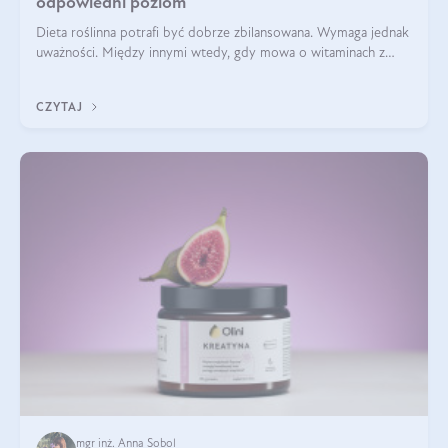
odpowiedni poziom
Dieta roślinna potrafi być dobrze zbilansowana. Wymaga jednak
uważności. Między innymi wtedy, gdy mowa o witaminach z
grupy B. Te składniki nie działają w pojedynkę. Tworzą system
naczyń połączonych.
CZYTAJ
mgr inż. Anna Sobol