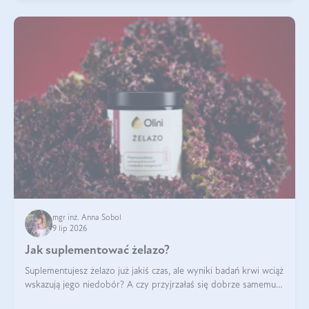
mgr inż. Anna Sobol
9 lip 2026
Jak suplementować żelazo?
Suplementujesz żelazo już jakiś czas, ale wyniki badań krwi wciąż
wskazują jego niedobór? A czy przyjrzałaś się dobrze samemu
sposobowi suplementacji tego mikroelementu? Dowiedz się, jak