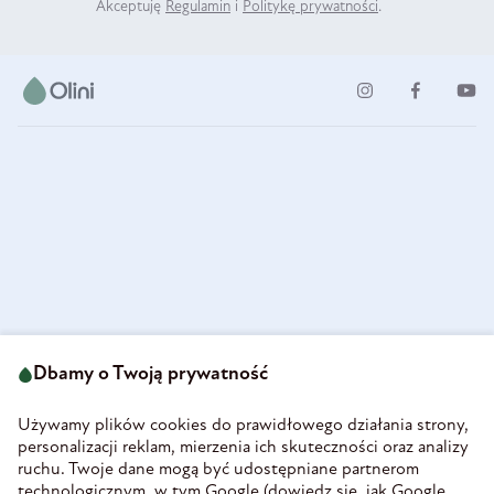
Akceptuję
Regulamin
i
Politykę prywatności
.
ul. Strzegomska 49
693 222 687
58-160 Świebodzice
Dbamy o Twoją prywatność
sklep@olini.pl
Polska
NIP 8860027066
Używamy plików cookies do prawidłowego działania strony,
REGON 890213034
personalizacji reklam, mierzenia ich skuteczności oraz analizy
ruchu. Twoje dane mogą być udostępniane partnerom
INFORMACJE
technologicznym, w tym Google (
dowiedz się, jak Google