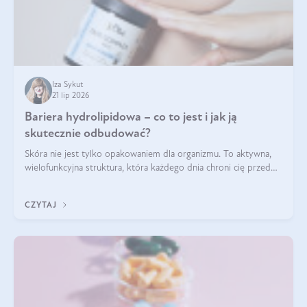
Iza Sykut
21 lip 2026
Bariera hydrolipidowa – co to jest i jak ją
skutecznie odbudować?
Skóra nie jest tylko opakowaniem dla organizmu. To aktywna,
wielofunkcyjna struktura, która każdego dnia chroni cię przed
utratą wody, wahaniami temperatury i czynnikami
środowiskowymi. Jednym z jej kluczowych elementów jest
CZYTAJ
bariera hydrolipidowa.