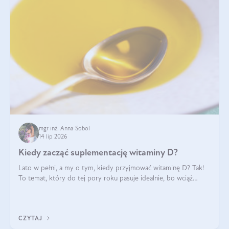
mgr inż. Anna Sobol
14 lip 2026
Kiedy zacząć suplementację witaminy D?
Lato w pełni, a my o tym, kiedy przyjmować witaminę D? Tak!
To temat, który do tej pory roku pasuje idealnie, bo wciąż
zdarza się, że suplementacja tej witaminy pozostawia
wątpliwości. Najczęstsze pytania dotyczą tego, ile trzeba być na
słońcu, aby witami
CZYTAJ