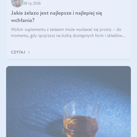
28 lip 2026
Jakie żelazo jest najlepsze i najlepiej się
wchłania?
Wybór suplementu z żelazem może wydawać się prosty – do
momentu, gdy spojrzysz na liczbę dostępnych form i składów.
Lepszy będzie bisglicynian, czy siarczan? Co wpływa na
wchłanianie żelaza i jakie dodatkowe składniki powinien
CZYTAJ
zawierać suplement?