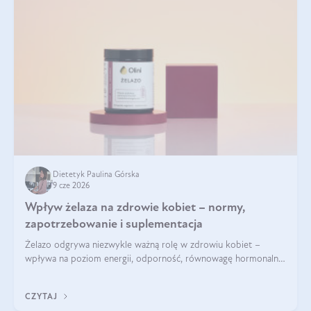
Dietetyk Paulina Górska
9 cze 2026
Wpływ żelaza na zdrowie kobiet – normy,
zapotrzebowanie i suplementacja
Żelazo odgrywa niezwykle ważną rolę w zdrowiu kobiet –
wpływa na poziom energii, odporność, równowagę hormonalną
i prawidłowy przebieg cyklu miesiączkowego oraz ciąży. Jego
niedobór może prowadzić m.in. do zmęczenia, bólów i
CZYTAJ
zawrotów głowy czy problemów z