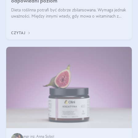
odpowiedni poziom
Dieta roślinna potrafi być dobrze zbilansowana. Wymaga jednak
uważności. Między innymi wtedy, gdy mowa o witaminach z
grupy B. Te składniki nie działają w pojedynkę. Tworzą system
naczyń połączonych.
CZYTAJ
mgr inż. Anna Sobol