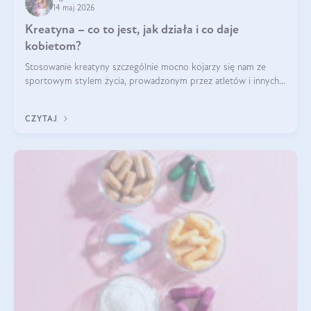
14 maj 2026
Kreatyna – co to jest, jak działa i co daje
kobietom?
Stosowanie kreatyny szczególnie mocno kojarzy się nam ze
sportowym stylem życia, prowadzonym przez atletów i innych
miłośników aktywności fizycznej. Nie bez powodu: faktycznie,
ten naturalny metabolit aminokwasów poprawia wydolność i
CZYTAJ
zwiększa masę