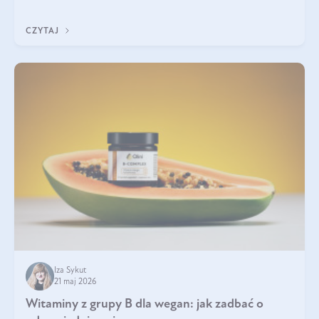
która sprawdza się najlepiej w praktyce. W tym artykule
przyglądamy się temu, jaka forma kreatyny jest najlepsza.
CZYTAJ
Iza Sykut
21 maj 2026
Witaminy z grupy B dla wegan: jak zadbać o