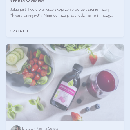
źródła w diecie
Jakie jest Twoje pierwsze skojarzenie po usłyszeniu nazwy
“kwasy omega-3”? Mnie od razu przychodzi na myśl mózg,
wsparcie układu nerwowego i zdrowie skóry. W tym artykule
skupimy się głównie na dwóch kwasach z tej rodziny: DHA oraz
CZYTAJ
EPA.
Dietetyk Paulina Górska