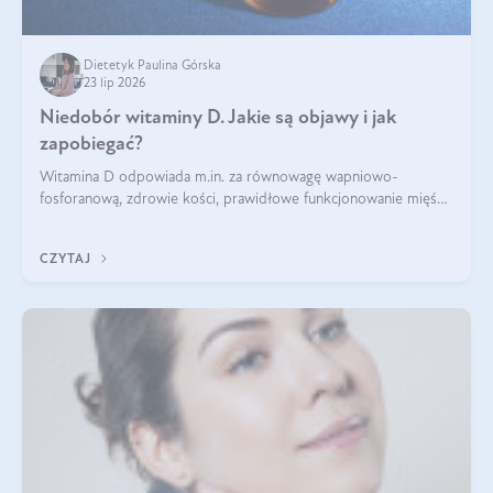
Dietetyk Paulina Górska
23 lip 2026
Niedobór witaminy D. Jakie są objawy i jak
zapobiegać?
Witamina D odpowiada m.in. za równowagę wapniowo-
fosforanową, zdrowie kości, prawidłowe funkcjonowanie mięśni
i wspieranie odporności. Mimo że organizm może ją wytwarzać
pod wpływem słońca, niedobór witaminy D pozostaje częstym
CZYTAJ
problemem.