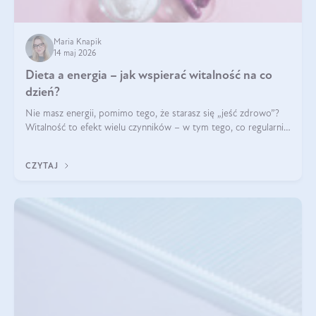
Maria Knapik
14 maj 2026
Dieta a energia – jak wspierać witalność na co
dzień?
Nie masz energii, pomimo tego, że starasz się „jeść zdrowo”?
Witalność to efekt wielu czynników – w tym tego, co regularnie
ląduje na talerzu. Zapotrzebowanie na składniki odżywcze różni
się w zależności od osoby
CZYTAJ