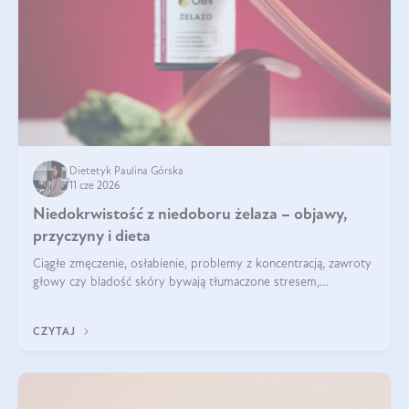
Dietetyk Paulina Górska
11 cze 2026
Niedokrwistość z niedoboru żelaza – objawy,
przyczyny i dieta
Ciągłe zmęczenie, osłabienie, problemy z koncentracją, zawroty
głowy czy bladość skóry bywają tłumaczone stresem,
przepracowaniem lub niedoborem snu. Tymczasem ich
przyczyną może być niedokrwistość z niedoboru żelaza.
CZYTAJ