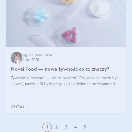
mgr inż. Anna Sobol
4 maj 2026
Novel Food — nowa żywność co to znaczy?
Żywność z innowacji — co to oznacza? Czy jedzenie może być
„nowe”, nawet jeśli było już gdzieś na świecie spożywane od
wieków? Czy w składnikach spożywczych mogą być obecne
jakieś nanomateriały? Dowiesz się tego z niniejszego artykułu:
poznasz definicję n
CZYTAJ
1
2
3
4
5