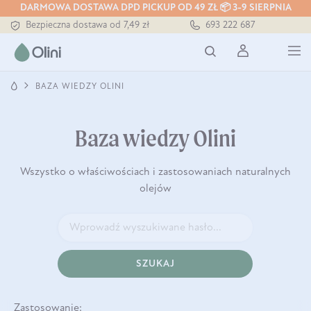
Tłoczony zawsze na zimno
DARMOWA DOSTAWA DPD PICKUP OD 49 ZŁ 📦 3-9 SIERPNIA
Bezpieczna dostawa od 7,49 zł
693 222 687
Darmowa dostawa od 199 zł
Tłoczony zawsze na zimno
BAZA WIEDZY OLINI
Baza wiedzy Olini
Wszystko o właściwościach i zastosowaniach naturalnych
olejów
SZUKAJ
Zastosowanie: