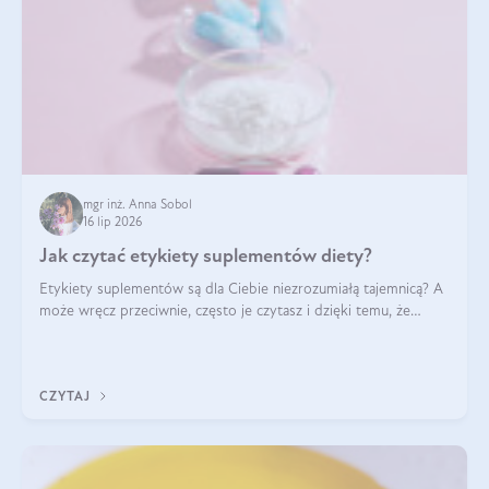
mgr inż. Anna Sobol
16 lip 2026
Jak czytać etykiety suplementów diety?
Etykiety suplementów są dla Ciebie niezrozumiałą tajemnicą? A
może wręcz przeciwnie, często je czytasz i dzięki temu, że
doskonale rozumiesz co jest na nich napisane, dokonujesz
najlepszych dla siebie decyzji zakupowych?
CZYTAJ