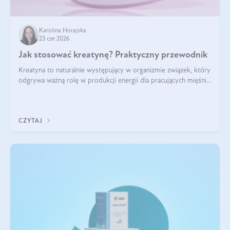
Karolina Horajska
23 cze 2026
Jak stosować kreatynę? Praktyczny przewodnik
Kreatyna to naturalnie występujący w organizmie związek, który
odgrywa ważną rolę w produkcji energii dla pracujących mięśni.
Choć przez lata kojarzono ją głównie ze sportami siłowymi, dziś
jest jednym z najlepiej przebadanych suplementów
stosowanych prze
CZYTAJ