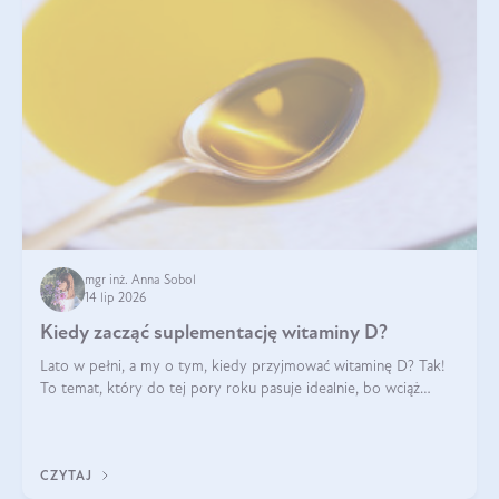
mgr inż. Anna Sobol
14 lip 2026
Kiedy zacząć suplementację witaminy D?
Lato w pełni, a my o tym, kiedy przyjmować witaminę D? Tak!
To temat, który do tej pory roku pasuje idealnie, bo wciąż
zdarza się, że suplementacja tej witaminy pozostawia
wątpliwości. Najczęstsze pytania dotyczą tego, ile trzeba być na
słońcu, aby witami
CZYTAJ