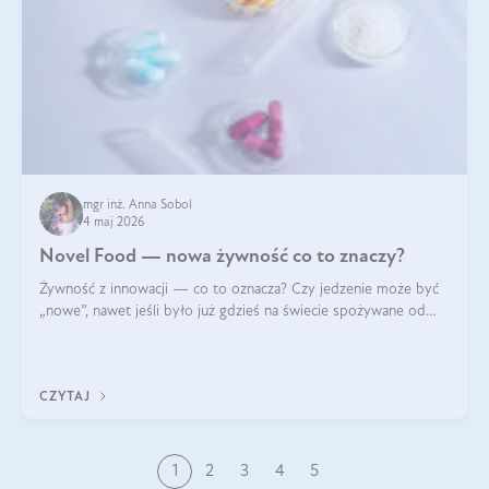
mgr inż. Anna Sobol
4 maj 2026
Novel Food — nowa żywność co to znaczy?
Żywność z innowacji — co to oznacza? Czy jedzenie może być
„nowe”, nawet jeśli było już gdzieś na świecie spożywane od
wieków? Czy w składnikach spożywczych mogą być obecne
jakieś nanomateriały? Dowiesz się tego z niniejszego artykułu:
poznasz definicję n
CZYTAJ
1
2
3
4
5