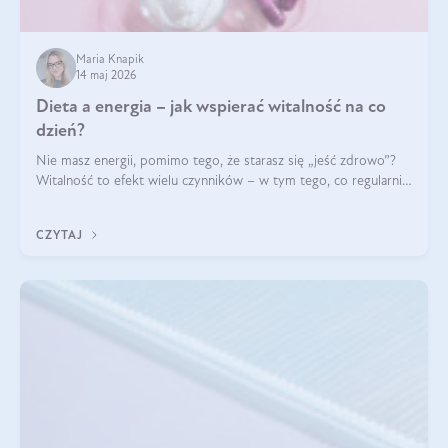
Maria Knapik
14 maj 2026
Dieta a energia – jak wspierać witalność na co
dzień?
Nie masz energii, pomimo tego, że starasz się „jeść zdrowo”?
Witalność to efekt wielu czynników – w tym tego, co regularnie
ląduje na talerzu. Zapotrzebowanie na składniki odżywcze różni
się w zależności od osoby
CZYTAJ