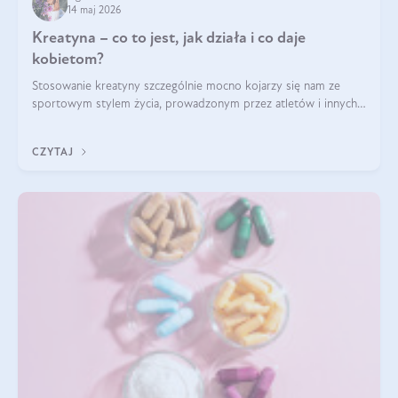
14 maj 2026
Kreatyna – co to jest, jak działa i co daje
kobietom?
Stosowanie kreatyny szczególnie mocno kojarzy się nam ze
sportowym stylem życia, prowadzonym przez atletów i innych
miłośników aktywności fizycznej. Nie bez powodu: faktycznie,
ten naturalny metabolit aminokwasów poprawia wydolność i
CZYTAJ
zwiększa masę