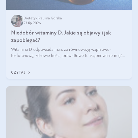
Dietetyk Paulina Górska
23 lip 2026
Niedobór witaminy D. Jakie są objawy i jak
zapobiegać?
Witamina D odpowiada m.in. za równowagę wapniowo-
fosforanową, zdrowie kości, prawidłowe funkcjonowanie mięśni
i wspieranie odporności. Mimo że organizm może ją wytwarzać
pod wpływem słońca, niedobór witaminy D pozostaje częstym
CZYTAJ
problemem.