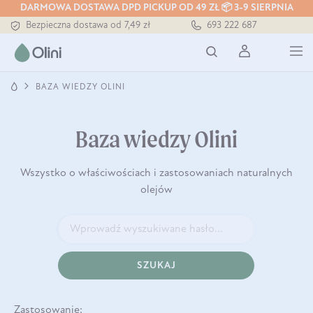
DARMOWA DOSTAWA DPD PICKUP OD 49 ZŁ 📦 3-9 SIERPNIA
Bezpieczna dostawa od 7,49 zł
693 222 687
Darmowa dostawa od 199 zł
Tłoczony zawsze na zimno
BAZA WIEDZY OLINI
Baza wiedzy Olini
Wszystko o właściwościach i zastosowaniach naturalnych
olejów
SZUKAJ
Zastosowanie: