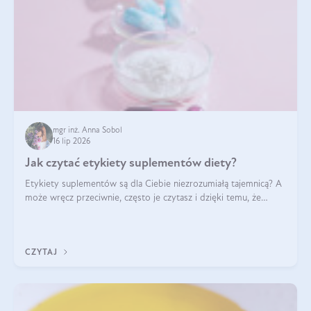
mgr inż. Anna Sobol
16 lip 2026
Jak czytać etykiety suplementów diety?
Etykiety suplementów są dla Ciebie niezrozumiałą tajemnicą? A
może wręcz przeciwnie, często je czytasz i dzięki temu, że
doskonale rozumiesz co jest na nich napisane, dokonujesz
najlepszych dla siebie decyzji zakupowych?
CZYTAJ