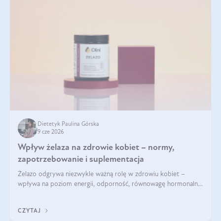
Dietetyk Paulina Górska
9 cze 2026
Wpływ żelaza na zdrowie kobiet – normy,
zapotrzebowanie i suplementacja
Żelazo odgrywa niezwykle ważną rolę w zdrowiu kobiet –
wpływa na poziom energii, odporność, równowagę hormonalną
i prawidłowy przebieg cyklu miesiączkowego oraz ciąży. Jego
niedobór może prowadzić m.in. do zmęczenia, bólów i
CZYTAJ
zawrotów głowy czy problemów z