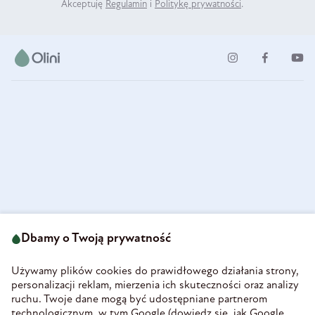
Akceptuję
Regulamin
i
Politykę prywatności
.
ul. Strzegomska 49
693 222 687
58-160 Świebodzice
Dbamy o Twoją prywatność
sklep@olini.pl
Polska
NIP 8860027066
Używamy plików cookies do prawidłowego działania strony,
REGON 890213034
personalizacji reklam, mierzenia ich skuteczności oraz analizy
ruchu. Twoje dane mogą być udostępniane partnerom
INFORMACJE
technologicznym, w tym Google (
dowiedz się, jak Google