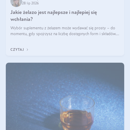
28 lip 2026
Jakie żelazo jest najlepsze i najlepiej się
wchłania?
Wybór suplementu z żelazem może wydawać się prosty – do
momentu, gdy spojrzysz na liczbę dostępnych form i składów.
Lepszy będzie bisglicynian, czy siarczan? Co wpływa na
wchłanianie żelaza i jakie dodatkowe składniki powinien
CZYTAJ
zawierać suplement?