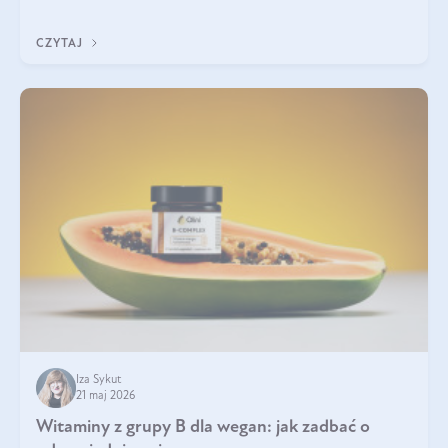
która sprawdza się najlepiej w praktyce. W tym artykule
przyglądamy się temu, jaka forma kreatyny jest najlepsza.
CZYTAJ
Iza Sykut
21 maj 2026
Witaminy z grupy B dla wegan: jak zadbać o