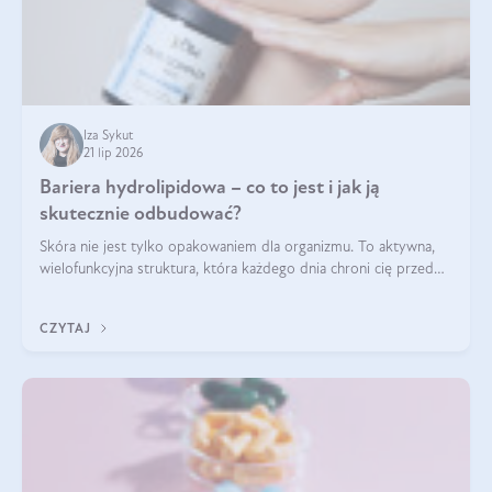
Iza Sykut
21 lip 2026
Bariera hydrolipidowa – co to jest i jak ją
skutecznie odbudować?
Skóra nie jest tylko opakowaniem dla organizmu. To aktywna,
wielofunkcyjna struktura, która każdego dnia chroni cię przed
utratą wody, wahaniami temperatury i czynnikami
środowiskowymi. Jednym z jej kluczowych elementów jest
CZYTAJ
bariera hydrolipidowa.