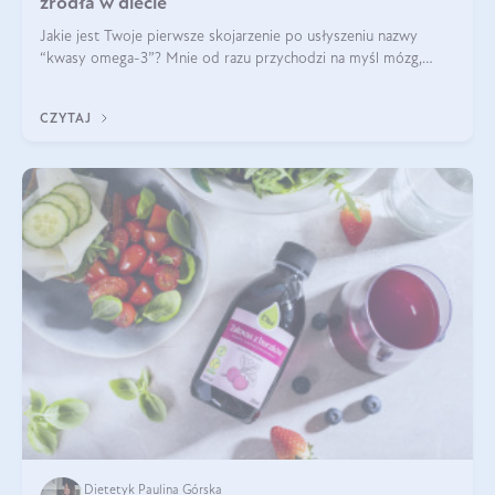
źródła w diecie
Jakie jest Twoje pierwsze skojarzenie po usłyszeniu nazwy
“kwasy omega-3”? Mnie od razu przychodzi na myśl mózg,
wsparcie układu nerwowego i zdrowie skóry. W tym artykule
skupimy się głównie na dwóch kwasach z tej rodziny: DHA oraz
CZYTAJ
EPA.
Dietetyk Paulina Górska