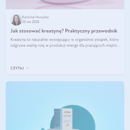
Karolina Horajska
23 cze 2026
Jak stosować kreatynę? Praktyczny przewodnik
Kreatyna to naturalnie występujący w organizmie związek, który
odgrywa ważną rolę w produkcji energii dla pracujących mięśni.
Choć przez lata kojarzono ją głównie ze sportami siłowymi, dziś
jest jednym z najlepiej przebadanych suplementów
stosowanych prze
CZYTAJ