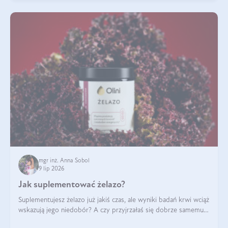
mgr inż. Anna Sobol
9 lip 2026
Jak suplementować żelazo?
Suplementujesz żelazo już jakiś czas, ale wyniki badań krwi wciąż
wskazują jego niedobór? A czy przyjrzałaś się dobrze samemu
sposobowi suplementacji tego mikroelementu? Dowiedz się, jak