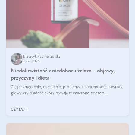
Dietetyk Paulina Górska
11 cze 2026
Niedokrwistość z niedoboru żelaza – objawy,
przyczyny i dieta
Ciągłe zmęczenie, osłabienie, problemy z koncentracją, zawroty
głowy czy bladość skóry bywają tłumaczone stresem,
przepracowaniem lub niedoborem snu. Tymczasem ich
przyczyną może być niedokrwistość z niedoboru żelaza.
CZYTAJ