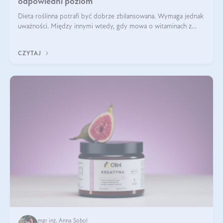
odpowiedni poziom
Dieta roślinna potrafi być dobrze zbilansowana. Wymaga jednak
uważności. Między innymi wtedy, gdy mowa o witaminach z
grupy B. Te składniki nie działają w pojedynkę. Tworzą system
naczyń połączonych.
CZYTAJ
mgr inż. Anna Sobol