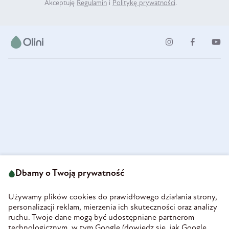
Akceptuję
Regulamin
i
Politykę prywatności
.
ul. Strzegomska 49
693 222 687
58-160 Świebodzice
Dbamy o Twoją prywatność
sklep@olini.pl
Polska
NIP 8860027066
Używamy plików cookies do prawidłowego działania strony,
REGON 890213034
personalizacji reklam, mierzenia ich skuteczności oraz analizy
ruchu. Twoje dane mogą być udostępniane partnerom
INFORMACJE
technologicznym, w tym Google (
dowiedz się, jak Google