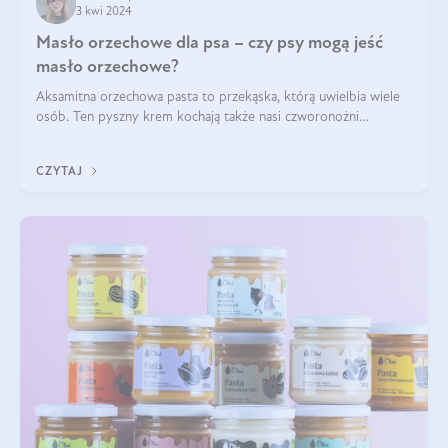
3 kwi 2024
Masło orzechowe dla psa – czy psy mogą jeść
masło orzechowe?
Aksamitna orzechowa pasta to przekąska, którą uwielbia wiele
osób. Ten pyszny krem kochają także nasi czworonożni
przyjaciele. W jaki sposób mogę psu podać masło orzechowe?
Czy jest ono bezpieczne d
CZYTAJ