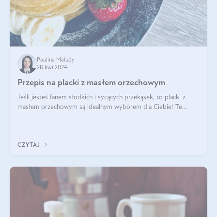
Paulina Maludy
28 kwi 2024
Przepis na placki z masłem orzechowym
Jeśli jesteś fanem słodkich i sycących przekąsek, to placki z
masłem orzechowym są idealnym wyborem dla Ciebie! Te
pyszne placuszki, idealne na śniadanie lub podwieczorek z
pewnością dostarczą Ci ener
CZYTAJ