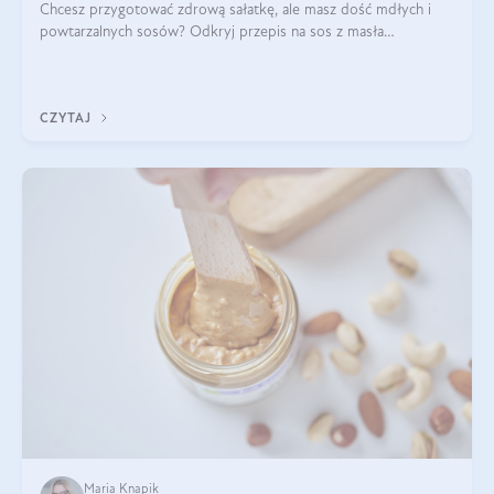
Chcesz przygotować zdrową sałatkę, ale masz dość mdłych i
powtarzalnych sosów? Odkryj przepis na sos z masła
orzechowego i sosu sojowego, idealny zdrowy sos orzechowy
do sałatki, którą przygotowała dl
CZYTAJ
Maria Knapik