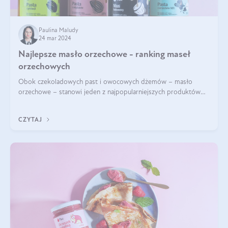
Paulina Maludy
24 mar 2024
Najlepsze masło orzechowe - ranking maseł
orzechowych
Obok czekoladowych past i owocowych dżemów – masło
orzechowe – stanowi jeden z najpopularniejszych produktów
żywieniowych i element wielu diet. Dobre masło orzechowe
naturalne to skarbnica protein ora
CZYTAJ