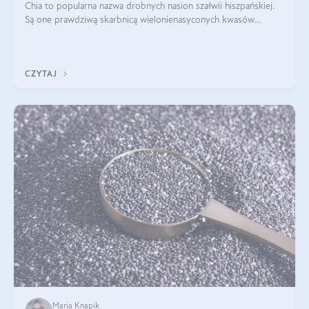
Chia to popularna nazwa drobnych nasion szałwii hiszpańskiej.
Są one prawdziwą skarbnicą wielonienasyconych kwasów
tłuszczowych, białka, witamin i minerałów. W ostatnich latach ich
stosowanie stało si
CZYTAJ
Maria Knapik