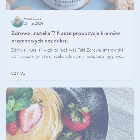
Anna Duda
26 maj 2024
Zdrowa „nutella”? Nasze propozycje kremów
orzechowych bez cukru
Zdrowa „nutella” – czy to możliwe? Tak! Zdrowe smarowidła
do chleba, w tym te o czekoladowym smaku, też mogą być
pyszne. Przeczytaj nasz artykuł i dowiedz się więcej!
CZYTAJ