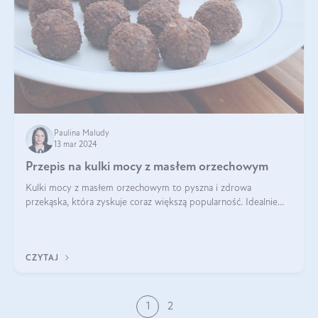
Paulina Maludy
13 mar 2024
Przepis na kulki mocy z masłem orzechowym
Kulki mocy z masłem orzechowym to pyszna i zdrowa
przekąska, która zyskuje coraz większą popularność. Idealnie
sprawdza się jako energetyczny dodatek do diety czy zdrowe
słodycze. Czym są te pyszne ku
CZYTAJ
1
2