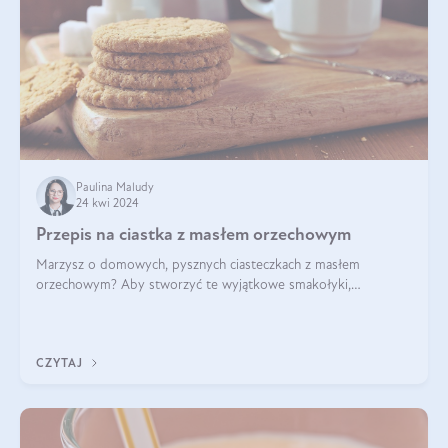
Paulina Maludy
24 kwi 2024
Przepis na ciastka z masłem orzechowym
Marzysz o domowych, pysznych ciasteczkach z masłem
orzechowym? Aby stworzyć te wyjątkowe smakołyki,
potrzebujesz kilku prostych składników takich jak masło
orzechowe, jajko, kawałki orzechów, mąka psz
CZYTAJ