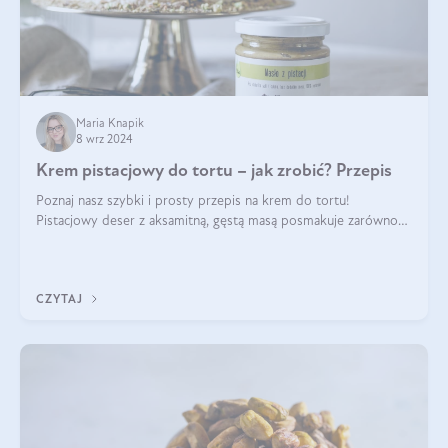
Maria Knapik
8 wrz 2024
Krem pistacjowy do tortu – jak zrobić? Przepis
Poznaj nasz szybki i prosty przepis na krem do tortu!
Pistacjowy deser z aksamitną, gęstą masą posmakuje zarówno
domownikom, jak i gościom. Dzięki niemu każdy kawałek ciasta
będzie prawdziwą ucztą dla
CZYTAJ