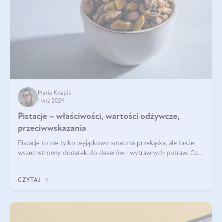
Maria Knapik
1 wrz 2024
Pistacje – właściwości, wartości odżywcze,
przeciwwskazania
Pistacje to nie tylko wyjątkowo smaczna przekąska, ale także
wszechstronny dodatek do deserów i wytrawnych potraw. Czy
pistacje są zdrowe? Jakie są ich właściwości? Gdzie rosną i czy
każdy może się ni
CZYTAJ