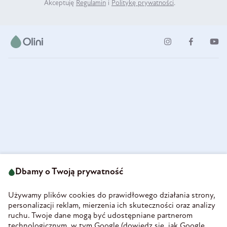
Akceptuję
Regulamin
i
Politykę prywatności
.
ul. Strzegomska 49
693 222 687
58-160 Świebodzice
Dbamy o Twoją prywatność
sklep@olini.pl
Polska
NIP 8860027066
Używamy plików cookies do prawidłowego działania strony,
REGON 890213034
personalizacji reklam, mierzenia ich skuteczności oraz analizy
ruchu. Twoje dane mogą być udostępniane partnerom
INFORMACJE
technologicznym, w tym Google (
dowiedz się, jak Google