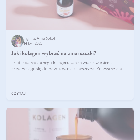
mgr inż. Anna Sobol
14 kwi 2025
Jaki kolagen wybrać na zmarszczki?
Produkcja naturalnego kolagenu zanika wraz z wiekiem,
przyczyniając się do powstawania zmarszczek. Korzystne dla
skóry efekty stosowania kolagenu w formie preparatów
doustnych potwierdzone zostały przez badania naukowe.
CZYTAJ