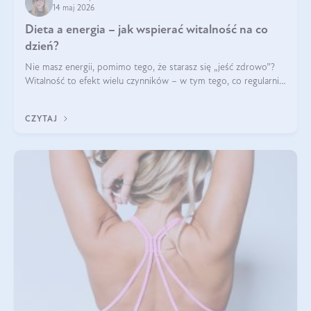
14 maj 2026
Dieta a energia – jak wspierać witalność na co
dzień?
Nie masz energii, pomimo tego, że starasz się „jeść zdrowo”?
Witalność to efekt wielu czynników – w tym tego, co regularnie
ląduje na talerzu. Zapotrzebowanie na składniki odżywcze różni
się w zależności od osoby
CZYTAJ