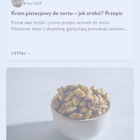
8 wrz 2024
Krem pistacjowy do tortu – jak zrobić? Przepis
Poznaj nasz szybki i prosty przepis na krem do tortu!
Pistacjowy deser z aksamitną, gęstą masą posmakuje zarówno
domownikom, jak i gościom. Dzięki niemu każdy kawałek ciasta
będzie prawdziwą ucztą dla
CZYTAJ