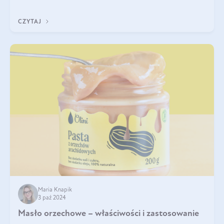
wspiera przy walce z łupieżem i ŁZS, zamyka nawilżenie we
wnętrzu włosa. Brzmi ekskl
CZYTAJ
Maria Knapik
3 paź 2024
Masło orzechowe – właściwości i zastosowanie