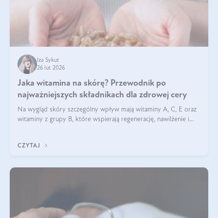
Iza Sykut
26 lut 2026
Jaka witamina na skórę? Przewodnik po
najważniejszych składnikach dla zdrowej cery
Na wygląd skóry szczególny wpływ mają witaminy A, C, E oraz
witaminy z grupy B, które wspierają regenerację, nawilżenie i
ochronę przed stresem oksydacyjnym. Odpowiednia podaż
tych witamin wspiera elastyczność skóry i jej naturalny blask.
CZYTAJ