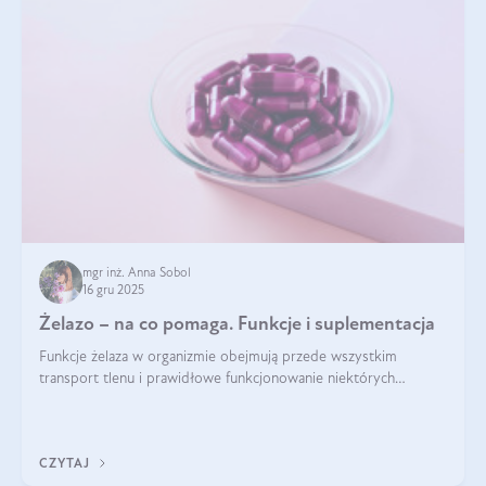
mgr inż. Anna Sobol
16 gru 2025
Żelazo – na co pomaga. Funkcje i suplementacja
Funkcje żelaza w organizmie obejmują przede wszystkim
transport tlenu i prawidłowe funkcjonowanie niektórych
enzymów. Żelazo odpowiada też za działanie układu
immunologicznego i nerwowego, szczególnie na wczesnym
etapie życia.
CZYTAJ