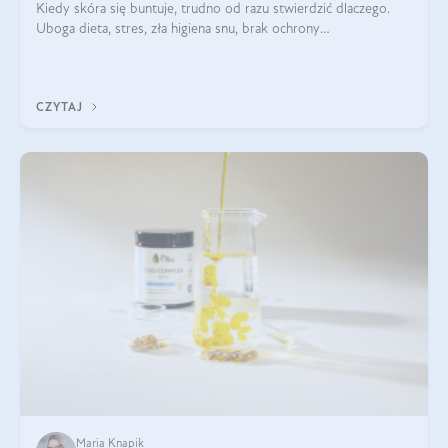
Kiedy skóra się buntuje, trudno od razu stwierdzić dlaczego.
Uboga dieta, stres, zła higiena snu, brak ochrony
przeciwsłonecznej – powodów nasilenia stanów zapalnych może
być wiele. Jak poradzić sobie z ich przyczynami i skutkami?
CZYTAJ
Maria Knapik