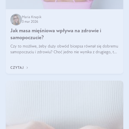
Maria Knapik
3 mar 2026
Jak masa mięśniowa wpływa na zdrowie i
samopoczucie?
Czy to możliwe, żeby duży obwód bicepsa równał się dobremu
samopoczuciu i zdrowiu? Choć jedno nie wynika z drugiego, to
jest między nimi powiązanie – masa mięśniowa może znacznie
poprawić jakość życia. W jaki sposób? W tym wpisie wszystko
CZYTAJ
wyjaśnimy.