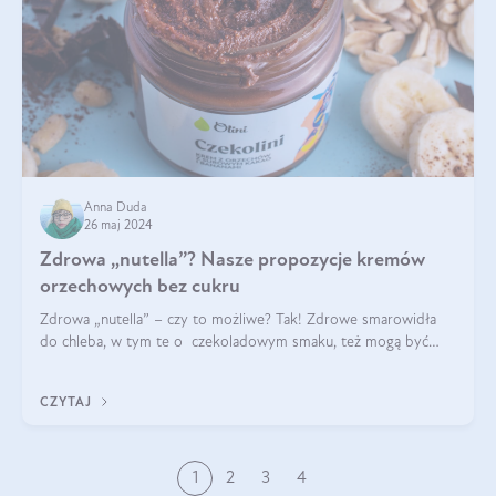
Anna Duda
26 maj 2024
Zdrowa „nutella”? Nasze propozycje kremów
orzechowych bez cukru
Zdrowa „nutella” – czy to możliwe? Tak! Zdrowe smarowidła
do chleba, w tym te o czekoladowym smaku, też mogą być
pyszne. Przeczytaj nasz artykuł i dowiedz się więcej!
CZYTAJ
1
2
3
4