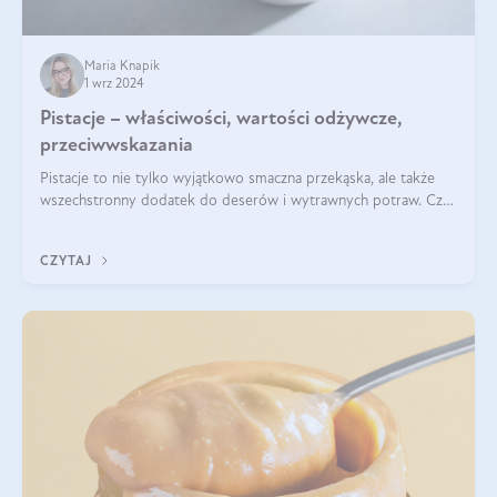
Maria Knapik
1 wrz 2024
Pistacje – właściwości, wartości odżywcze,
przeciwwskazania
Pistacje to nie tylko wyjątkowo smaczna przekąska, ale także
wszechstronny dodatek do deserów i wytrawnych potraw. Czy
pistacje są zdrowe? Jakie są ich właściwości? Gdzie rosną i czy
każdy może się ni
CZYTAJ