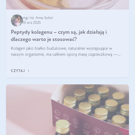
mgr inż. Anna Sobol
15 wrz 2025
Peptydy kolagenu – czym są, jak działają i
dlaczego warto je stosować?
Kolagen jako białko budulcowe, naturalnie występujące w
naszym organizmie, ma całkiem sporą masę cząsteczkową —
nawet do 300 kDa. Jeśli chcielibyśmy suplementować go w tej
formie, byłby trudno strawialny. Aby był lepiej przyswajalny i
CZYTAJ
bardziej biodostępny