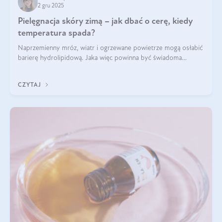
2 gru 2025
Pielęgnacja skóry zimą – jak dbać o cerę, kiedy
temperatura spada?
Naprzemienny mróz, wiatr i ogrzewane powietrze mogą osłabić
barierę hydrolipidową. Jaka więc powinna być świadoma
pielęgnacja w okresie chłodnych miesięcy?
CZYTAJ