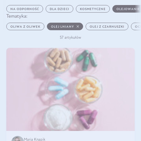
NA ODPORNOŚĆ
DLA DZIECI
KOSMETYCZNE
OLEJOWANIE
Tematyka:
OLIWA Z OLIWEK
OLEJ LNIANY
OLEJ Z CZARNUSZKI
OC
57 artykułów
Maria Knapik