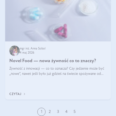
mgr inż. Anna Sobol
4 maj 2026
Novel Food — nowa żywność co to znaczy?
Żywność z innowacji — co to oznacza? Czy jedzenie może być
„nowe”, nawet jeśli było już gdzieś na świecie spożywane od
wieków? Czy w składnikach spożywczych mogą być obecne
jakieś nanomateriały? Dowiesz się tego z niniejszego artykułu:
poznasz definicję n
CZYTAJ
1
2
3
4
5