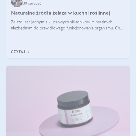
30 cze 2026
Naturalne źródła żelaza w kuchni roślinnej
Żelazo jest jednym z kluczowych składników mineralnych,
niezbędnym do prawidłowego funkcjonowania organizmu. Choć
często uważa się, że występuje głównie w produktach
odzwierzęcych, kuchnia roślinna oferuje wiele wartościowych
źródeł tego pierwiastka.
CZYTAJ