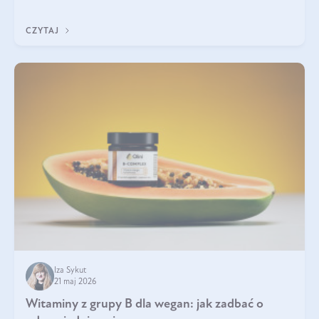
która sprawdza się najlepiej w praktyce. W tym artykule
przyglądamy się temu, jaka forma kreatyny jest najlepsza.
CZYTAJ
Iza Sykut
21 maj 2026
Witaminy z grupy B dla wegan: jak zadbać o