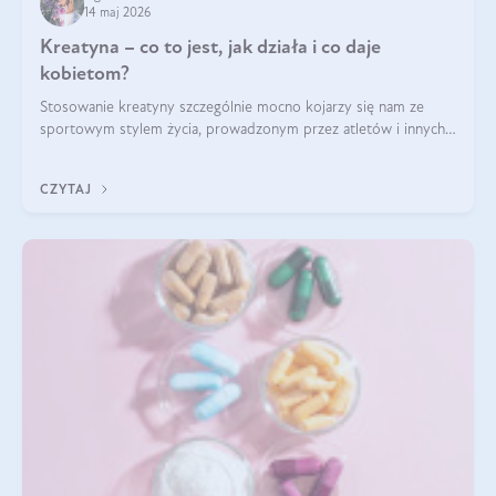
14 maj 2026
Kreatyna – co to jest, jak działa i co daje
kobietom?
Stosowanie kreatyny szczególnie mocno kojarzy się nam ze
sportowym stylem życia, prowadzonym przez atletów i innych
miłośników aktywności fizycznej. Nie bez powodu: faktycznie,
ten naturalny metabolit aminokwasów poprawia wydolność i
CZYTAJ
zwiększa masę