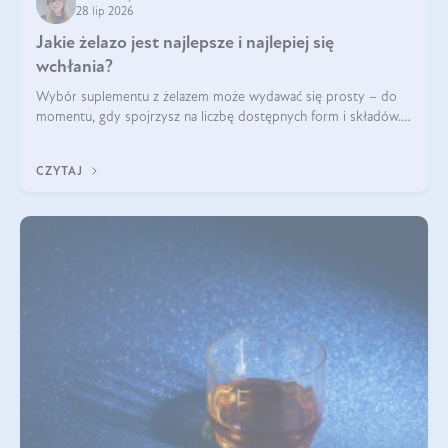
28 lip 2026
Jakie żelazo jest najlepsze i najlepiej się
wchłania?
Wybór suplementu z żelazem może wydawać się prosty – do
momentu, gdy spojrzysz na liczbę dostępnych form i składów.
Lepszy będzie bisglicynian, czy siarczan? Co wpływa na
wchłanianie żelaza i jakie dodatkowe składniki powinien
CZYTAJ
zawierać suplement?