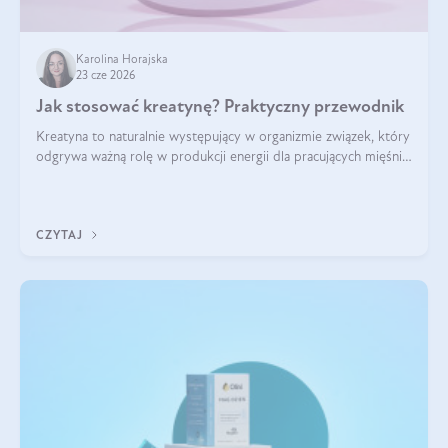
Karolina Horajska
23 cze 2026
Jak stosować kreatynę? Praktyczny przewodnik
Kreatyna to naturalnie występujący w organizmie związek, który
odgrywa ważną rolę w produkcji energii dla pracujących mięśni.
Choć przez lata kojarzono ją głównie ze sportami siłowymi, dziś
jest jednym z najlepiej przebadanych suplementów
stosowanych prze
CZYTAJ