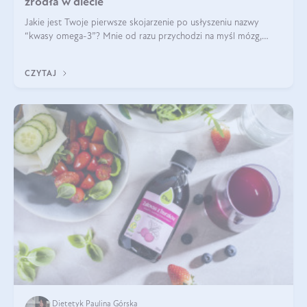
źródła w diecie
Jakie jest Twoje pierwsze skojarzenie po usłyszeniu nazwy
“kwasy omega-3”? Mnie od razu przychodzi na myśl mózg,
wsparcie układu nerwowego i zdrowie skóry. W tym artykule
skupimy się głównie na dwóch kwasach z tej rodziny: DHA oraz
CZYTAJ
EPA.
Dietetyk Paulina Górska