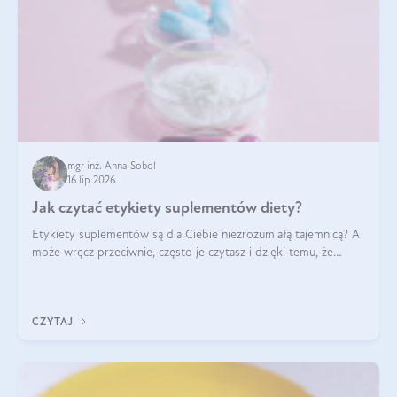
mgr inż. Anna Sobol
16 lip 2026
Jak czytać etykiety suplementów diety?
Etykiety suplementów są dla Ciebie niezrozumiałą tajemnicą? A
może wręcz przeciwnie, często je czytasz i dzięki temu, że
doskonale rozumiesz co jest na nich napisane, dokonujesz
najlepszych dla siebie decyzji zakupowych?
CZYTAJ