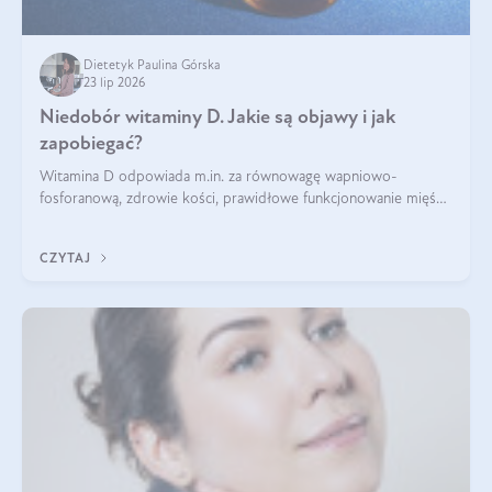
Dietetyk Paulina Górska
23 lip 2026
Niedobór witaminy D. Jakie są objawy i jak
zapobiegać?
Witamina D odpowiada m.in. za równowagę wapniowo-
fosforanową, zdrowie kości, prawidłowe funkcjonowanie mięśni
i wspieranie odporności. Mimo że organizm może ją wytwarzać
pod wpływem słońca, niedobór witaminy D pozostaje częstym
CZYTAJ
problemem.