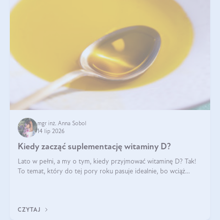
mgr inż. Anna Sobol
14 lip 2026
Kiedy zacząć suplementację witaminy D?
Lato w pełni, a my o tym, kiedy przyjmować witaminę D? Tak!
To temat, który do tej pory roku pasuje idealnie, bo wciąż
zdarza się, że suplementacja tej witaminy pozostawia
wątpliwości. Najczęstsze pytania dotyczą tego, ile trzeba być na
słońcu, aby witami
CZYTAJ