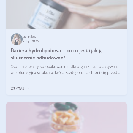
Iza Sykut
21 lip 2026
Bariera hydrolipidowa – co to jest i jak ją
skutecznie odbudować?
Skóra nie jest tylko opakowaniem dla organizmu. To aktywna,
wielofunkcyjna struktura, która każdego dnia chroni cię przed
utratą wody, wahaniami temperatury i czynnikami
środowiskowymi. Jednym z jej kluczowych elementów jest
CZYTAJ
bariera hydrolipidowa.