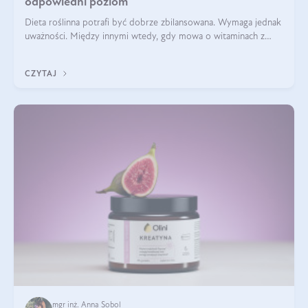
odpowiedni poziom
Dieta roślinna potrafi być dobrze zbilansowana. Wymaga jednak
uważności. Między innymi wtedy, gdy mowa o witaminach z
grupy B. Te składniki nie działają w pojedynkę. Tworzą system
naczyń połączonych.
CZYTAJ
mgr inż. Anna Sobol