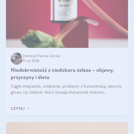
Dietetyk Paulina Górska
11 cze 2026
Niedokrwistość z niedoboru żelaza – objawy,
przyczyny i dieta
Ciągłe zmęczenie, osłabienie, problemy z koncentracją, zawroty
głowy czy bladość skóry bywają tłumaczone stresem,
przepracowaniem lub niedoborem snu. Tymczasem ich
przyczyną może być niedokrwistość z niedoboru żelaza.
CZYTAJ