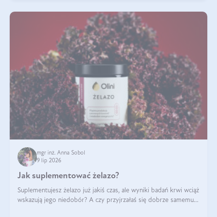
mgr inż. Anna Sobol
9 lip 2026
Jak suplementować żelazo?
Suplementujesz żelazo już jakiś czas, ale wyniki badań krwi wciąż
wskazują jego niedobór? A czy przyjrzałaś się dobrze samemu
sposobowi suplementacji tego mikroelementu? Dowiedz się, jak