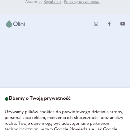
Akceptuję
Regulamin
i
Politykę prywatności
.
ul. Strzegomska 49
693 222 687
58-160 Świebodzice
Dbamy o Twoją prywatność
sklep@olini.pl
Polska
NIP 8860027066
Używamy plików cookies do prawidłowego działania strony,
REGON 890213034
personalizacji reklam, mierzenia ich skuteczności oraz analizy
ruchu. Twoje dane mogą być udostępniane partnerom
INFORMACJE
technologicznym, w tym Google (
dowiedz się, jak Google