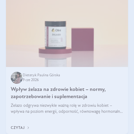
Dietetyk Paulina Górska
9 cze 2026
Wpływ żelaza na zdrowie kobiet – normy,
zapotrzebowanie i suplementacja
Żelazo odgrywa niezwykle ważną rolę w zdrowiu kobiet –
wpływa na poziom energii, odporność, równowagę hormonalną
i prawidłowy przebieg cyklu miesiączkowego oraz ciąży. Jego
niedobór może prowadzić m.in. do zmęczenia, bólów i
CZYTAJ
zawrotów głowy czy problemów z