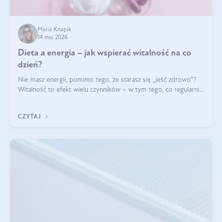
Maria Knapik
14 maj 2026
Dieta a energia – jak wspierać witalność na co
dzień?
Nie masz energii, pomimo tego, że starasz się „jeść zdrowo”?
Witalność to efekt wielu czynników – w tym tego, co regularnie
ląduje na talerzu. Zapotrzebowanie na składniki odżywcze różni
się w zależności od osoby
CZYTAJ