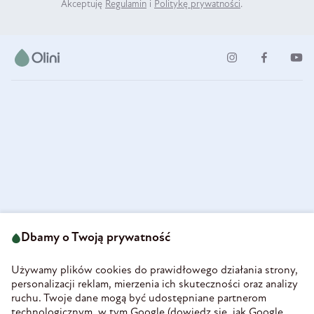
Akceptuję
Regulamin
i
Politykę prywatności
.
ul. Strzegomska 49
693 222 687
58-160 Świebodzice
Dbamy o Twoją prywatność
sklep@olini.pl
Polska
NIP 8860027066
Używamy plików cookies do prawidłowego działania strony,
REGON 890213034
personalizacji reklam, mierzenia ich skuteczności oraz analizy
ruchu. Twoje dane mogą być udostępniane partnerom
INFORMACJE
technologicznym, w tym Google (
dowiedz się, jak Google