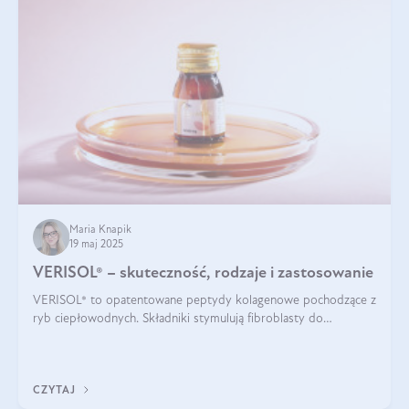
Maria Knapik
19 maj 2025
VERISOL® – skuteczność, rodzaje i zastosowanie
VERISOL® to opatentowane peptydy kolagenowe pochodzące z
ryb ciepłowodnych. Składniki stymulują fibroblasty do
produkcji kolagenu i elastyny w skórze. Kolagen VERISOL®
zapewnia wysoką biodostępność i umożliwia skuteczne dotarcie
do komórek skóry.
CZYTAJ