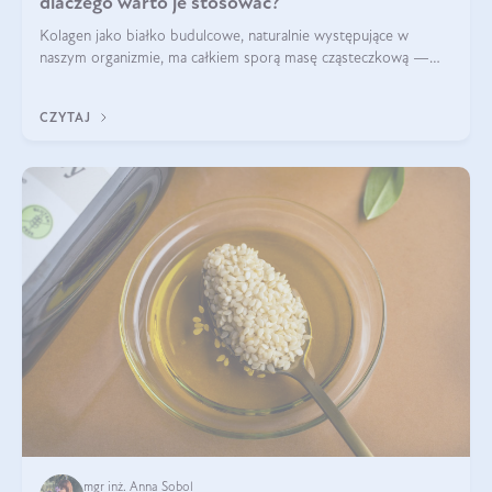
dlaczego warto je stosować?
Kolagen jako białko budulcowe, naturalnie występujące w
naszym organizmie, ma całkiem sporą masę cząsteczkową —
nawet do 300 kDa. Jeśli chcielibyśmy suplementować go w tej
formie, byłby trudno strawialny. Aby był lepiej przyswajalny i
CZYTAJ
bardziej biodostępny
mgr inż. Anna Sobol