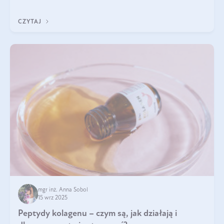
wewnątrz — to solidna podstawa do tego, by nasz wygląd
zewnętrzny prezentował się zdrowo i atrakcyjnie. Stosowanie
CZYTAJ
wysokiej jakości suplem
mgr inż. Anna Sobol
15 wrz 2025
Peptydy kolagenu – czym są, jak działają i