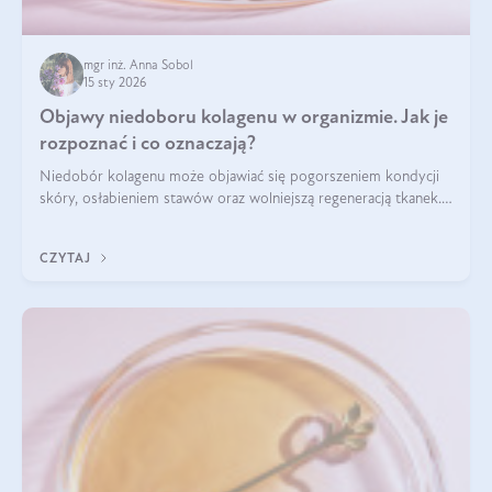
mgr inż. Anna Sobol
15 sty 2026
Objawy niedoboru kolagenu w organizmie. Jak je
rozpoznać i co oznaczają?
Niedobór kolagenu może objawiać się pogorszeniem kondycji
skóry, osłabieniem stawów oraz wolniejszą regeneracją tkanek.
Do najczęstszych sygnałów należą utrata jędrności i
elastyczności skóry, bóle stawów, łamliwość paznokci oraz
CZYTAJ
osłabienie włosów.