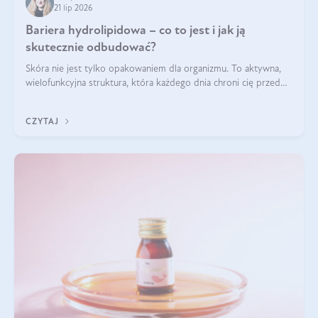
21 lip 2026
Bariera hydrolipidowa – co to jest i jak ją
skutecznie odbudować?
Skóra nie jest tylko opakowaniem dla organizmu. To aktywna,
wielofunkcyjna struktura, która każdego dnia chroni cię przed
utratą wody, wahaniami temperatury i czynnikami
środowiskowymi. Jednym z jej kluczowych elementów jest
CZYTAJ
bariera hydrolipidowa.