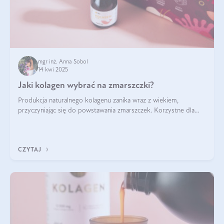
mgr inż. Anna Sobol
14 kwi 2025
Jaki kolagen wybrać na zmarszczki?
Produkcja naturalnego kolagenu zanika wraz z wiekiem,
przyczyniając się do powstawania zmarszczek. Korzystne dla
skóry efekty stosowania kolagenu w formie preparatów
doustnych potwierdzone zostały przez badania naukowe.
CZYTAJ