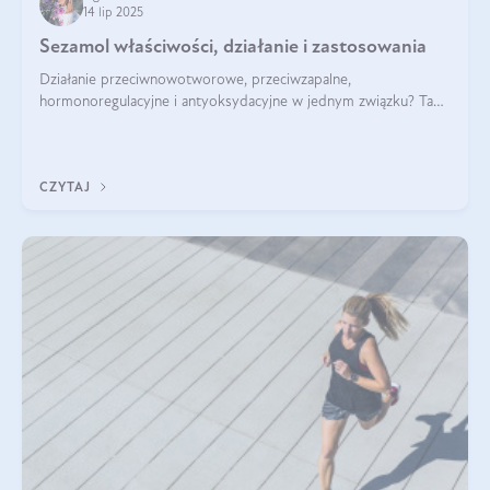
14 lip 2025
Sezamol właściwości, działanie i zastosowania
Działanie przeciwnowotworowe, przeciwzapalne,
hormonoregulacyjne i antyoksydacyjne w jednym związku? Tak
— to właśnie natura sezamolu, który obecny jest w oleju
sezamowym. Dowiedz się, dlaczego warto wprowadzić go do
swojej diety — być może to pierwsza ok
CZYTAJ