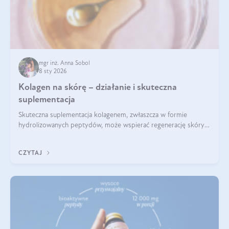
mgr inż. Anna Sobol
8 sty 2026
Kolagen na skórę – działanie i skuteczna
suplementacja
Skuteczna suplementacja kolagenem, zwłaszcza w formie
hydrolizowanych peptydów, może wspierać regenerację skóry i
poprawiać jej wygląd, jeśli jest połączona z odpowiednią dietą i
regularnością stosowania.
CZYTAJ