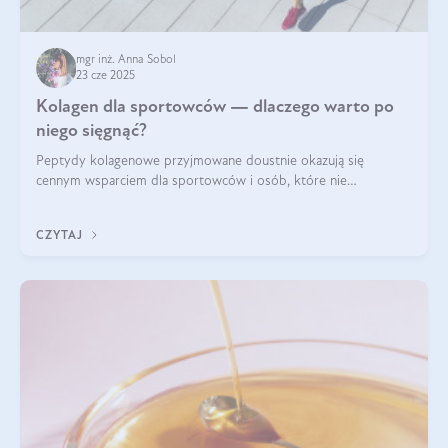
mgr inż. Anna Sobol
23 cze 2025
Kolagen dla sportowców — dlaczego warto po
niego sięgnąć?
Peptydy kolagenowe przyjmowane doustnie okazują się
cennym wsparciem dla sportowców i osób, które nie
wyobrażają sobie życia bez intensywnego ruchu.
CZYTAJ