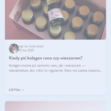
mgr inż. Anna Sobol
22 maj 2025
Kiedy pić kolagen rano czy wieczorem?
Kolagen można pić zarówno rano, jak i wieczorem —
najważniejsze, aby robić to regularnie. Rano ma szansę wspierać
energię i metabolizm, a wieczorem regenerację organizmu
podczas snu.
CZYTAJ