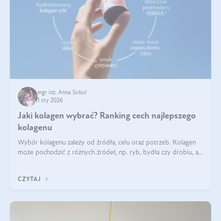
mgr inż. Anna Sobol
1 sty 2026
Jaki kolagen wybrać? Ranking cech najlepszego
kolagenu
Wybór kolagenu zależy od źródła, celu oraz potrzeb. Kolagen
może pochodzić z różnych źródeł, np. ryb, bydła czy drobiu, a
każdy typ ma swoje unikatowe właściwości. Dla skóry najlepiej
sprawdza się kolagen rybi, a dla wspierania stawów — kolagen
CZYTAJ
bydlęcy.