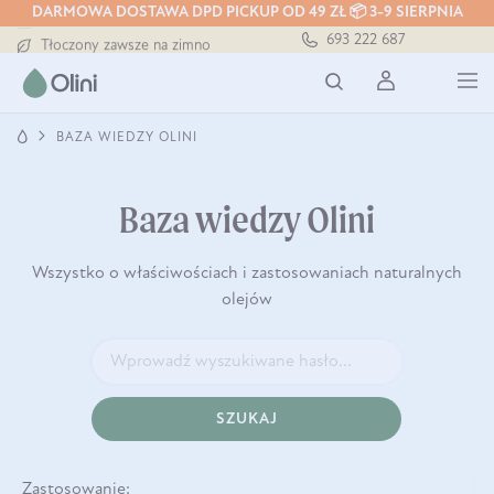
DARMOWA DOSTAWA DPD PICKUP OD 49 ZŁ 📦 3-9 SIERPNIA
Darmowa dostawa od 199 zł
693 222 687
Tłoczony zawsze na zimno
Bezpieczna dostawa od 7,49 zł
Darmowa dostawa od 199 zł
Tłoczony zawsze na zimno
BAZA WIEDZY OLINI
Baza wiedzy Olini
Wszystko o właściwościach i zastosowaniach naturalnych
olejów
SZUKAJ
Zastosowanie: