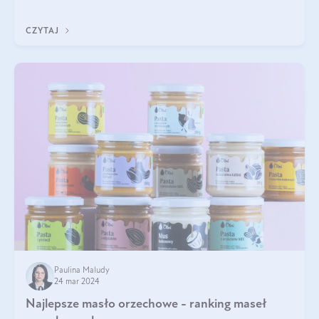
przyjaciele. W jaki sposób mogę psu podać masło orzechowe?
Czy jest ono bezpieczne d
CZYTAJ
Paulina Maludy
24 mar 2024
Najlepsze masło orzechowe - ranking maseł