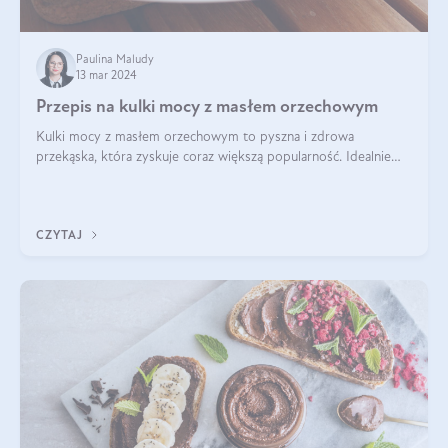
Paulina Maludy
13 mar 2024
Przepis na kulki mocy z masłem orzechowym
Kulki mocy z masłem orzechowym to pyszna i zdrowa
przekąska, która zyskuje coraz większą popularność. Idealnie
sprawdza się jako energetyczny dodatek do diety czy zdrowe
słodycze. Czym są te pyszne ku
CZYTAJ