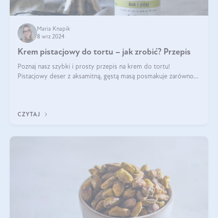
Maria Knapik
8 wrz 2024
Krem pistacjowy do tortu – jak zrobić? Przepis
Poznaj nasz szybki i prosty przepis na krem do tortu!
Pistacjowy deser z aksamitną, gęstą masą posmakuje zarówno
domownikom, jak i gościom. Dzięki niemu każdy kawałek ciasta
będzie prawdziwą ucztą dla
CZYTAJ