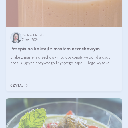
Paulina Maludy
21 kwi 2024
Przepis na koktajl z masłem orzechowym
Shake z masłem orzechowym to doskonały wybór dla osób
poszukujących pożywnego i sycącego napoju. Jego wysoka
zawartość białka sprawia, że jest idealnym uzupełnieniem diety,
szczególnie dla osób aktywn
CZYTAJ