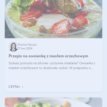
Paulina Maludy
17 kwi 2024
Przepis na owsiankę z masłem orzechowym
Szukasz pomysłu na zdrowe i pożywne śniadanie? Owsianka z
masłem orzechowym to doskonały wybór. W połączeniu z
dodatkami takimi jak banany, orzechy i syrop klonowy, stworzy
idealną kombinację smaków o
CZYTAJ