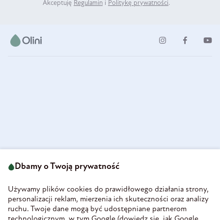
Akceptuję
Regulamin
i
Politykę prywatności
.
ul. Strzegomska 49
693 222 687
58-160 Świebodzice
Dbamy o Twoją prywatność
sklep@olini.pl
Polska
NIP 8860027066
Używamy plików cookies do prawidłowego działania strony,
REGON 890213034
personalizacji reklam, mierzenia ich skuteczności oraz analizy
ruchu. Twoje dane mogą być udostępniane partnerom
INFORMACJE
technologicznym, w tym Google (
dowiedz się, jak Google