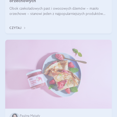
orzechowych
Obok czekoladowych past i owocowych dżemów – masło
orzechowe – stanowi jeden z najpopularniejszych produktów
żywieniowych i element wielu diet. Dobre masło orzechowe
naturalne to skarbnica protein ora
CZYTAJ
Paulina Maludy