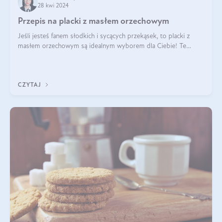
28 kwi 2024
Przepis na placki z masłem orzechowym
Jeśli jesteś fanem słodkich i sycących przekąsek, to placki z
masłem orzechowym są idealnym wyborem dla Ciebie! Te
pyszne placuszki, idealne na śniadanie lub podwieczorek z
pewnością dostarczą Ci ener
CZYTAJ