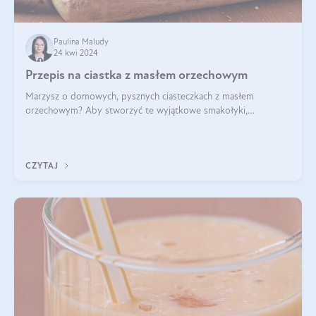
Paulina Maludy
24 kwi 2024
Przepis na ciastka z masłem orzechowym
Marzysz o domowych, pysznych ciasteczkach z masłem
orzechowym? Aby stworzyć te wyjątkowe smakołyki,
potrzebujesz kilku prostych składników takich jak masło
orzechowe, jajko, kawałki orzechów, mąka psz
CZYTAJ