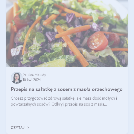
Paulina Maludy
10 kwi 2024
Przepis na sałatkę z sosem z masła orzechowego
Chcesz przygotować zdrową sałatkę, ale masz dość mdłych i
powtarzalnych sosów? Odkryj przepis na sos z masła
orzechowego i sosu sojowego, idealny zdrowy sos orzechowy
do sałatki, którą przygotowała dl
CZYTAJ