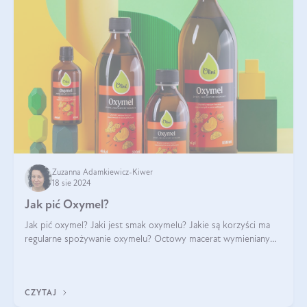
Zuzanna Adamkiewicz-Kiwer
18 sie 2024
Jak pić Oxymel?
Jak pić oxymel? Jaki jest smak oxymelu? Jakie są korzyści ma
regularne spożywanie oxymelu? Octowy macerat wymieniany
był jak lek już w renesansowych farmakopeach. Obecnie wraca
do łask. Nie mogło zabr
CZYTAJ