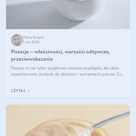
Maria Knapik
1 wrz 2024
Pistacje – właściwości, wartości odżywcze,
przeciwwskazania
Pistacje to nie tylko wyjątkowo smaczna przekąska, ale także
wszechstronny dodatek do deserów i wytrawnych potraw. Czy
pistacje są zdrowe? Jakie są ich właściwości? Gdzie rosną i czy
każdy może się ni
CZYTAJ