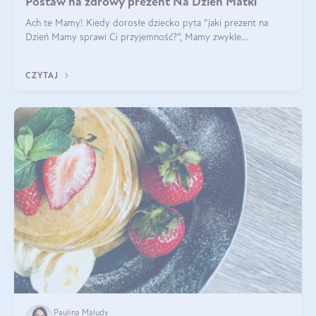
Postaw na zdrowy prezent Na Dzień Matki
Ach te Mamy! Kiedy dorosłe dziecko pyta “jaki prezent na
Dzień Mamy sprawi Ci przyjemność?”, Mamy zwykle
odpowiadają ”Ja już wszystko mam!”. Co roku to samo. Jak
więc wybrać zdrowy prezent na Dzień Ma
CZYTAJ
Paulina Maludy