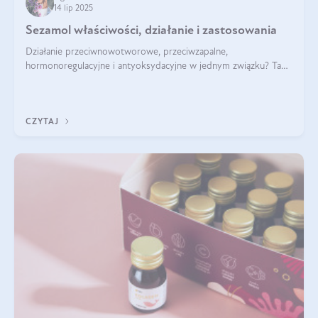
14 lip 2025
Sezamol właściwości, działanie i zastosowania
Działanie przeciwnowotworowe, przeciwzapalne,
hormonoregulacyjne i antyoksydacyjne w jednym związku? Tak
— to właśnie natura sezamolu, który obecny jest w oleju
sezamowym. Dowiedz się, dlaczego warto wprowadzić go do
swojej diety — być może to pierwsza ok
CZYTAJ