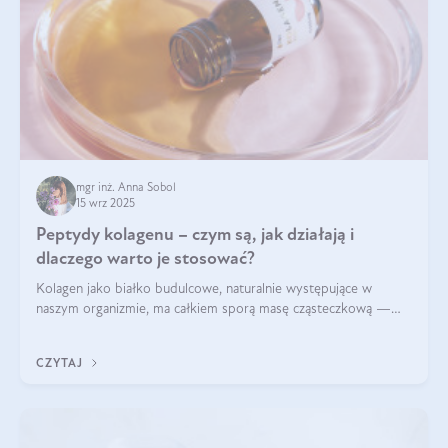
mgr inż. Anna Sobol
15 wrz 2025
Peptydy kolagenu – czym są, jak działają i
dlaczego warto je stosować?
Kolagen jako białko budulcowe, naturalnie występujące w
naszym organizmie, ma całkiem sporą masę cząsteczkową —
nawet do 300 kDa. Jeśli chcielibyśmy suplementować go w tej
formie, byłby trudno strawialny. Aby był lepiej przyswajalny i
CZYTAJ
bardziej biodostępny