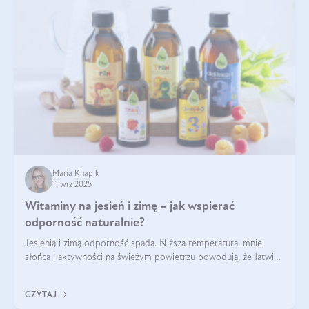
Maria Knapik
11 wrz 2025
Witaminy na jesień i zimę – jak wspierać
odporność naturalnie?
Jesienią i zimą odporność spada. Niższa temperatura, mniej
słońca i aktywności na świeżym powietrzu powodują, że łatwiej
się przeziębiamy. Dlatego szczególnie w tym okresie
powinniśmy wspierać układ immunologiczny. Co warto
CZYTAJ
suplementować jesienią i zimą?