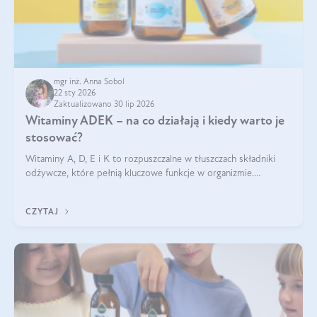
mgr inż. Anna Sobol
22 sty 2026
Zaktualizowano 30 lip 2026
Witaminy ADEK – na co działają i kiedy warto je
stosować?
Witaminy A, D, E i K to rozpuszczalne w tłuszczach składniki
odżywcze, które pełnią kluczowe funkcje w organizmie.
Wspierają zdrowie skóry i wzroku, odporność, prawidłową
krzepliwość krwi oraz mineralizację kości.
CZYTAJ