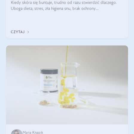
Kiedy skóra się buntuje, trudno od razu stwierdzić dlaczego.
Uboga dieta, stres, zła higiena snu, brak ochrony
przeciwsłonecznej – powodów nasilenia stanów zapalnych może
być wiele. Jak poradzić sobie z ich przyczynami i skutkami?
CZYTAJ
Maria Knapik