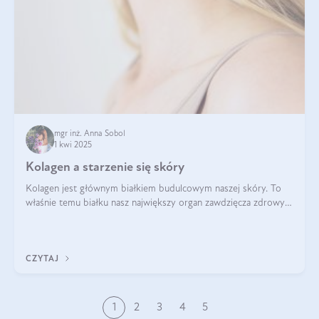
mgr inż. Anna Sobol
1 kwi 2025
Kolagen a starzenie się skóry
Kolagen jest głównym białkiem budulcowym naszej skóry. To
właśnie temu białku nasz największy organ zawdzięcza zdrowy
wygląd, odpowiednie nawilżenie i prawidłowe funkcjonowanie.tt
CZYTAJ
1
2
3
4
5