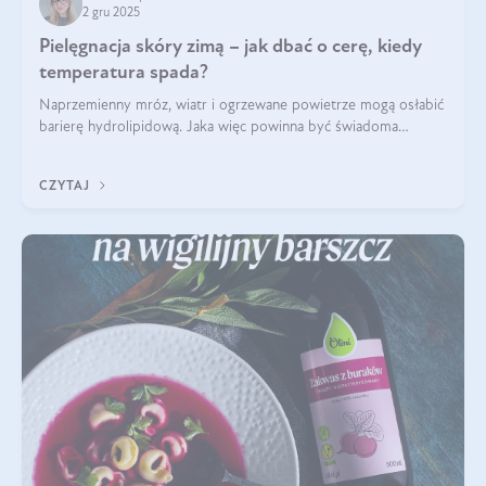
2 gru 2025
Pielęgnacja skóry zimą – jak dbać o cerę, kiedy
temperatura spada?
Naprzemienny mróz, wiatr i ogrzewane powietrze mogą osłabić
barierę hydrolipidową. Jaka więc powinna być świadoma
pielęgnacja w okresie chłodnych miesięcy?
CZYTAJ