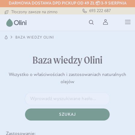
DARMOWA DOSTAWA DPD PICKUP OD 49 ZŁ 📦 3-9 SIERPNIA
Darmowa dostawa od 199 zł
693 222 687
Tłoczony zawsze na zimno
Bezpieczna dostawa od 7,49 zł
Darmowa dostawa od 199 zł
Tłoczony zawsze na zimno
BAZA WIEDZY OLINI
Baza wiedzy Olini
Wszystko o właściwościach i zastosowaniach naturalnych
olejów
SZUKAJ
Zastosowanie: