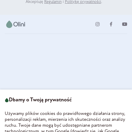
Akceptuję
Regulamin
i
Politykę prywatności
.
ul. Strzegomska 49
693 222 687
58-160 Świebodzice
Dbamy o Twoją prywatność
sklep@olini.pl
Polska
NIP 8860027066
Używamy plików cookies do prawidłowego działania strony,
REGON 890213034
personalizacji reklam, mierzenia ich skuteczności oraz analizy
ruchu. Twoje dane mogą być udostępniane partnerom
INFORMACJE
technologicznym, w tym Google (
dowiedz się, jak Google