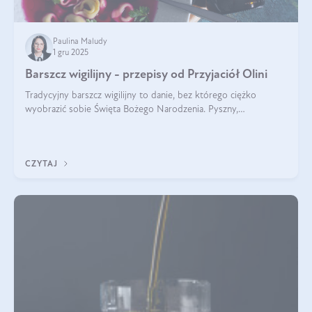
Paulina Maludy
1 gru 2025
Barszcz wigilijny - przepisy od Przyjaciół Olini
Tradycyjny barszcz wigilijny to danie, bez którego ciężko
wyobrazić sobie Święta Bożego Narodzenia. Pyszny,
aromatyczny, esencjonalny, pachnący grzybami, o pięknym
klarownym kolorze. W czym tkwi tajem
CZYTAJ