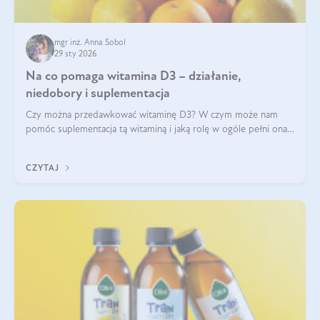
mgr inż. Anna Sobol
29 sty 2026
Na co pomaga witamina D3 – działanie,
niedobory i suplementacja
Czy można przedawkować witaminę D3? W czym może nam
pomóc suplementacja tą witaminą i jaką rolę w ogóle pełni ona
w naszym ciele? Powszechnie wiadomo, że jej przyjmowanie
zalecane jest jesienią i zimą, ale czy wiesz, dlaczego warto to
CZYTAJ
robić?