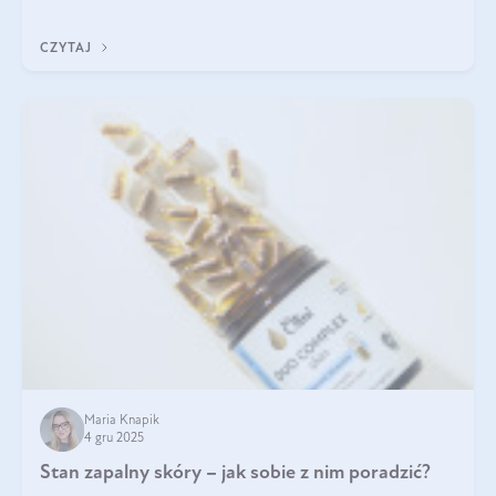
czerwonych zostało zapomniane, by w ostatnim czasie powrócić
na fali popularności na
CZYTAJ
Maria Knapik
4 gru 2025
Stan zapalny skóry – jak sobie z nim poradzić?