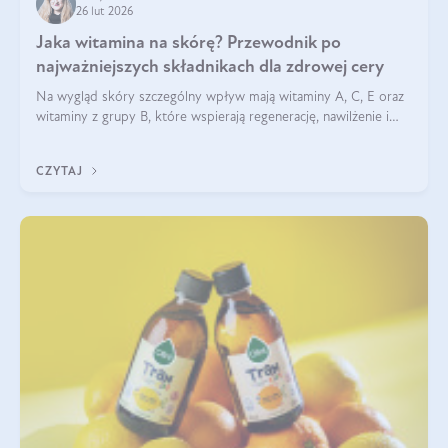
26 lut 2026
Jaka witamina na skórę? Przewodnik po
najważniejszych składnikach dla zdrowej cery
Na wygląd skóry szczególny wpływ mają witaminy A, C, E oraz
witaminy z grupy B, które wspierają regenerację, nawilżenie i
ochronę przed stresem oksydacyjnym. Odpowiednia podaż
tych witamin wspiera elastyczność skóry i jej naturalny blask.
CZYTAJ