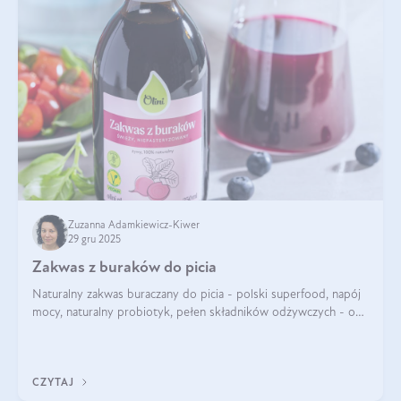
Zuzanna Adamkiewicz-Kiwer
29 gru 2025
Zakwas z buraków do picia
Naturalny zakwas buraczany do picia - polski superfood, napój
mocy, naturalny probiotyk, pełen składników odżywczych - o
zakwasie z buraka mówi się w samych superlatywach. Niektórzy
z Was usłyszeli o
CZYTAJ