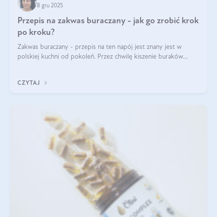
8 gru 2025
Przepis na zakwas buraczany - jak go zrobić krok
po kroku?
Zakwas buraczany - przepis na ten napój jest znany jest w
polskiej kuchni od pokoleń. Przez chwilę kiszenie buraków
czerwonych zostało zapomniane, by w ostatnim czasie powrócić
na fali popularności na
CZYTAJ