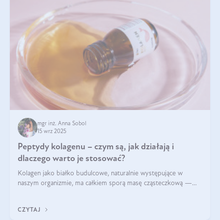
mgr inż. Anna Sobol
15 wrz 2025
Peptydy kolagenu – czym są, jak działają i
dlaczego warto je stosować?
Kolagen jako białko budulcowe, naturalnie występujące w
naszym organizmie, ma całkiem sporą masę cząsteczkową —
nawet do 300 kDa. Jeśli chcielibyśmy suplementować go w tej
formie, byłby trudno strawialny. Aby był lepiej przyswajalny i
CZYTAJ
bardziej biodostępny