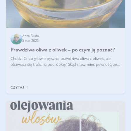
Anna Duda
5 mar 2025
Prawdziwa oliwa z oliwek – po czym ją poznać?
Chodzi Ci po głowie pyszna, prawdziwa oliwa z oliwek, ale
obawiasz się trafić na podróbkę? Skąd masz mieć pewność, że
produkt, który kupujesz, powstał z owoców z oliwnych gajów?
A do tego jest śwież
CZYTAJ