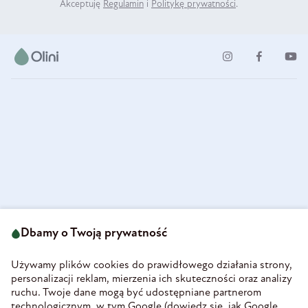
Akceptuję
Regulamin
i
Politykę prywatności
.
ul. Strzegomska 49
693 222 687
58-160 Świebodzice
Dbamy o Twoją prywatność
sklep@olini.pl
Polska
NIP 8860027066
Używamy plików cookies do prawidłowego działania strony,
REGON 890213034
personalizacji reklam, mierzenia ich skuteczności oraz analizy
ruchu. Twoje dane mogą być udostępniane partnerom
INFORMACJE
technologicznym, w tym Google (
dowiedz się, jak Google