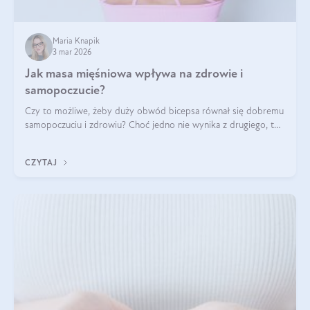
Maria Knapik
3 mar 2026
Jak masa mięśniowa wpływa na zdrowie i
samopoczucie?
Czy to możliwe, żeby duży obwód bicepsa równał się dobremu
samopoczuciu i zdrowiu? Choć jedno nie wynika z drugiego, to
jest między nimi powiązanie – masa mięśniowa może znacznie
poprawić jakość życia. W jaki sposób? W tym wpisie wszystko
CZYTAJ
wyjaśnimy.