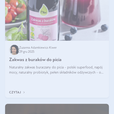
Zuzanna Adamkiewicz-Kiwer
29 gru 2025
Zakwas z buraków do picia
Naturalny zakwas buraczany do picia - polski superfood, napój
mocy, naturalny probiotyk, pełen składników odżywczych - o
zakwasie z buraka mówi się w samych superlatywach. Niektórzy
z Was usłyszeli o
CZYTAJ