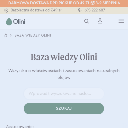
DARMOWA DOSTAWA DPD PICKUP OD 49 ZŁ 📦 3-9 SIERPNIA
Tłoczony zawsze na zimno
Bezpieczna dostawa od 7,49 zł
693 222 687
Darmowa dostawa od 199 zł
Tłoczony zawsze na zimno
BAZA WIEDZY OLINI
Baza wiedzy Olini
Wszystko o właściwościach i zastosowaniach naturalnych
olejów
SZUKAJ
Zastosowanie: