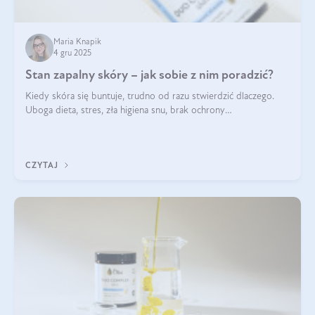
Maria Knapik
4 gru 2025
Stan zapalny skóry – jak sobie z nim poradzić?
Kiedy skóra się buntuje, trudno od razu stwierdzić dlaczego.
Uboga dieta, stres, zła higiena snu, brak ochrony
przeciwsłonecznej – powodów nasilenia stanów zapalnych może
być wiele. Jak poradzić sobie z ich przyczynami i skutkami?
CZYTAJ