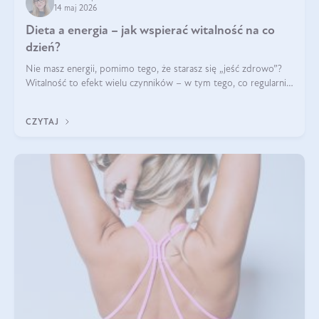
14 maj 2026
Dieta a energia – jak wspierać witalność na co
dzień?
Nie masz energii, pomimo tego, że starasz się „jeść zdrowo”?
Witalność to efekt wielu czynników – w tym tego, co regularnie
ląduje na talerzu. Zapotrzebowanie na składniki odżywcze różni
się w zależności od osoby
CZYTAJ