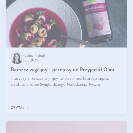
Paulina Maludy
1 gru 2025
Barszcz wigilijny - przepisy od Przyjaciół Olini
Tradycyjny barszcz wigilijny to danie, bez którego ciężko
wyobrazić sobie Święta Bożego Narodzenia. Pyszny,
aromatyczny, esencjonalny, pachnący grzybami, o pięknym
klarownym kolorze. W czym tkwi tajem
CZYTAJ