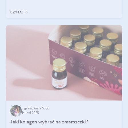
sezamowym. Dowiedz się, dlaczego warto wprowadzić go do
swojej diety — być może to pierwsza ok
CZYTAJ
mgr inż. Anna Sobol
14 kwi 2025
Jaki kolagen wybrać na zmarszczki?