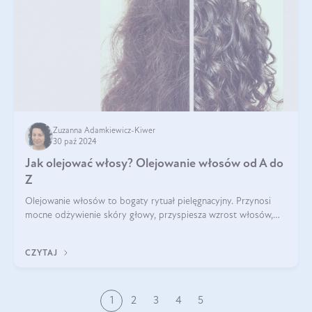
Zuzanna Adamkiewicz-Kiwer
30 paź 2024
Jak olejować włosy? Olejowanie włosów od A do
Z
Olejowanie włosów to bogaty rytuał pielęgnacyjny. Przynosi
mocne odżywienie skóry głowy, przyspiesza wzrost włosów,
wspiera przy walce z łupieżem i ŁZS, zamyka nawilżenie we
wnętrzu włosa. Brzmi ekskl
CZYTAJ
1
2
3
4
5