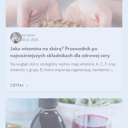
Iza Sykut
26 lut 2026
Jaka witamina na skórę? Przewodnik po
najważniejszych składnikach dla zdrowej cery
Na wygląd skóry szczególny wpływ mają witaminy A, C, E oraz
witaminy z grupy B, które wspierają regenerację, nawilżenie i
ochronę przed stresem oksydacyjnym. Odpowiednia podaż
tych witamin wspiera elastyczność skóry i jej naturalny blask.
CZYTAJ