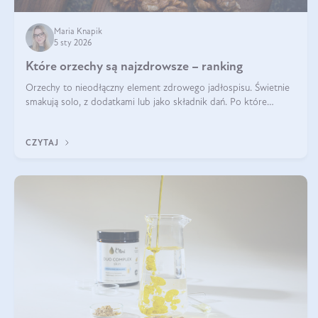
Maria Knapik
5 sty 2026
Które orzechy są najzdrowsze – ranking
Orzechy to nieodłączny element zdrowego jadłospisu. Świetnie
smakują solo, z dodatkami lub jako składnik dań. Po które
orzechy warto sięgać zamiast niezdrowej przekąski? Dowiesz się
z tego tekstu!
CZYTAJ