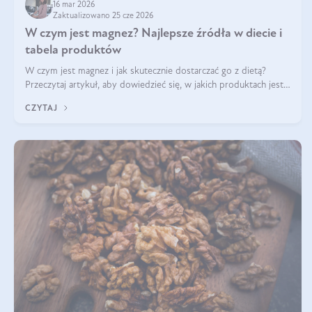
16 mar 2026
Zaktualizowano 25 cze 2026
W czym jest magnez? Najlepsze źródła w diecie i
tabela produktów
W czym jest magnez i jak skutecznie dostarczać go z dietą?
Przeczytaj artykuł, aby dowiedzieć się, w jakich produktach jest
najwięcej tego pierwiastka.
CZYTAJ