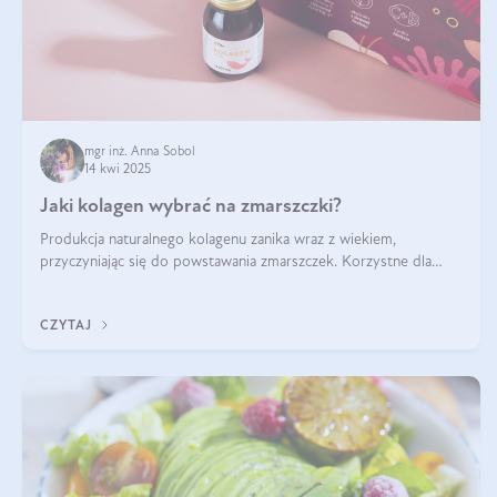
mgr inż. Anna Sobol
14 kwi 2025
Jaki kolagen wybrać na zmarszczki?
Produkcja naturalnego kolagenu zanika wraz z wiekiem,
przyczyniając się do powstawania zmarszczek. Korzystne dla
skóry efekty stosowania kolagenu w formie preparatów
doustnych potwierdzone zostały przez badania naukowe.
CZYTAJ