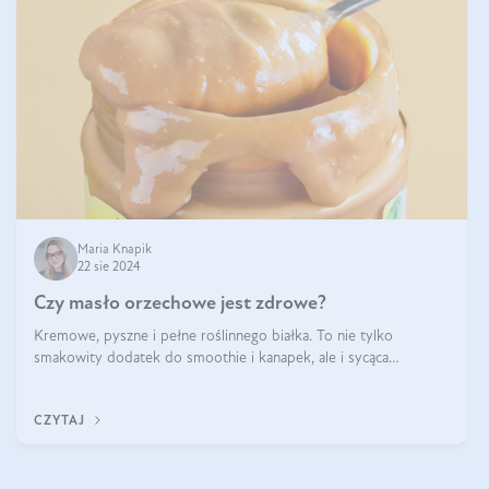
Maria Knapik
22 sie 2024
Czy masło orzechowe jest zdrowe?
Kremowe, pyszne i pełne roślinnego białka. To nie tylko
smakowity dodatek do smoothie i kanapek, ale i sycąca
przekąska dla całej rodziny. Czy warto jeść masło orzechowe?
Jakie są korzyści zdrowotne
CZYTAJ