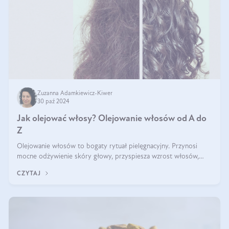
Zuzanna Adamkiewicz-Kiwer
30 paź 2024
Jak olejować włosy? Olejowanie włosów od A do
Z
Olejowanie włosów to bogaty rytuał pielęgnacyjny. Przynosi
mocne odżywienie skóry głowy, przyspiesza wzrost włosów,
wspiera przy walce z łupieżem i ŁZS, zamyka nawilżenie we
CZYTAJ
wnętrzu włosa. Brzmi ekskl