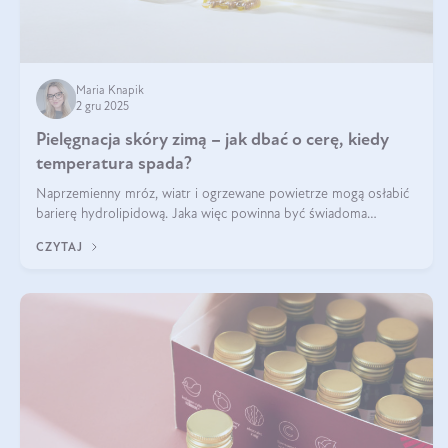
Maria Knapik
2 gru 2025
Pielęgnacja skóry zimą – jak dbać o cerę, kiedy
temperatura spada?
Naprzemienny mróz, wiatr i ogrzewane powietrze mogą osłabić
barierę hydrolipidową. Jaka więc powinna być świadoma
pielęgnacja w okresie chłodnych miesięcy?
CZYTAJ