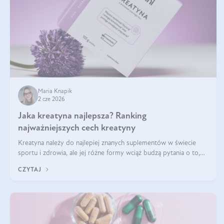
Maria Knapik
2 cze 2026
Jaka kreatyna najlepsza? Ranking
najważniejszych cech kreatyny
Kreatyna należy do najlepiej znanych suplementów w świecie
sportu i zdrowia, ale jej różne formy wciąż budzą pytania o to,
która sprawdza się najlepiej w praktyce. W tym artykule
CZYTAJ
przyglądamy się temu, jaka forma kreatyny jest najlepsza.