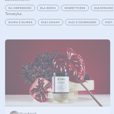
NA ODPORNOŚĆ
DLA DZIECI
KOSMETYCZNE
OLEJOWANIE
Tematyka:
OLIWA Z OLIWEK
OLEJ LNIANY
OLEJ Z CZARNUSZKI
OCET
Maria Knapik