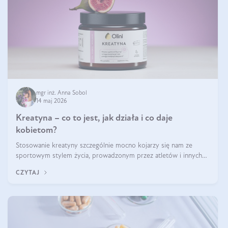
mgr inż. Anna Sobol
14 maj 2026
Kreatyna – co to jest, jak działa i co daje
kobietom?
Stosowanie kreatyny szczególnie mocno kojarzy się nam ze
sportowym stylem życia, prowadzonym przez atletów i innych
miłośników aktywności fizycznej. Nie bez powodu: faktycznie,
CZYTAJ
ten naturalny metabolit aminokwasów poprawia wydolność i
zwiększa masę