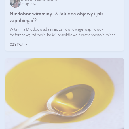
23 lip 2026
Niedobór witaminy D. Jakie są objawy i jak
zapobiegać?
Witamina D odpowiada m.in. za równowagę wapniowo-
fosforanową, zdrowie kości, prawidłowe funkcjonowanie mięśni i
wspieranie odporności. Mimo że organizm może ją wytwarzać
CZYTAJ
pod wpływem słońca, niedobór witaminy D pozostaje częstym
problemem.