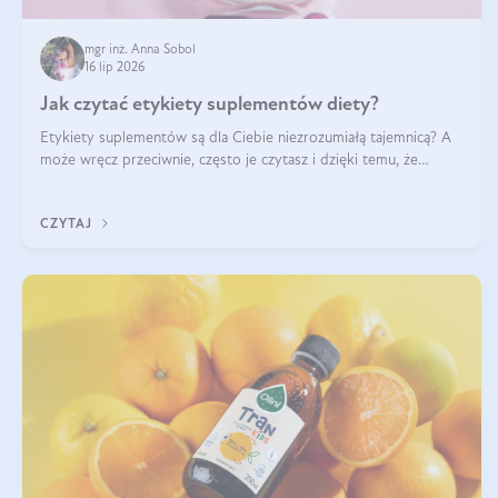
mgr inż. Anna Sobol
16 lip 2026
Jak czytać etykiety suplementów diety?
Etykiety suplementów są dla Ciebie niezrozumiałą tajemnicą? A
może wręcz przeciwnie, często je czytasz i dzięki temu, że
doskonale rozumiesz co jest na nich napisane, dokonujesz
najlepszych dla siebie decyzji zakupowych?
CZYTAJ