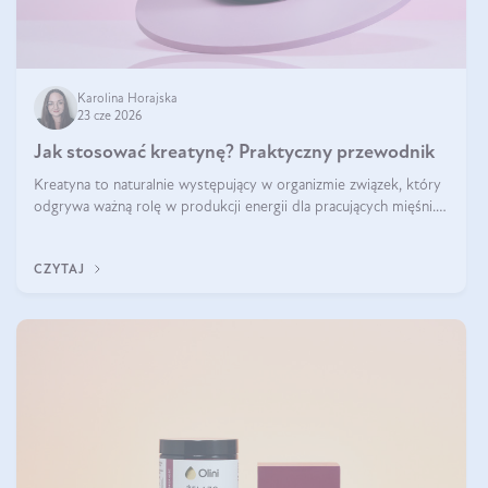
Karolina Horajska
23 cze 2026
Jak stosować kreatynę? Praktyczny przewodnik
Kreatyna to naturalnie występujący w organizmie związek, który
odgrywa ważną rolę w produkcji energii dla pracujących mięśni.
Choć przez lata kojarzono ją głównie ze sportami siłowymi, dziś
jest jednym z najlepiej przebadanych suplementów stosowanych
CZYTAJ
prze