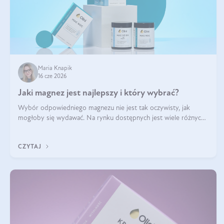
Maria Knapik
16 cze 2026
Jaki magnez jest najlepszy i który wybrać?
Wybór odpowiedniego magnezu nie jest tak oczywisty, jak
mogłoby się wydawać. Na rynku dostępnych jest wiele różnych
form tego pierwiastka, a każda z nich różni się przyswajalnością,
działaniem i tolerancją przez organizm.
CZYTAJ