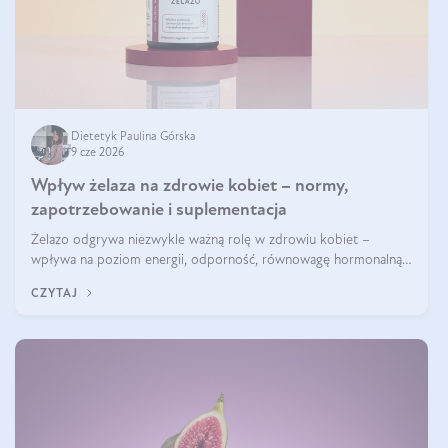
Dietetyk Paulina Górska
9 cze 2026
Wpływ żelaza na zdrowie kobiet – normy,
zapotrzebowanie i suplementacja
Żelazo odgrywa niezwykle ważną rolę w zdrowiu kobiet –
wpływa na poziom energii, odporność, równowagę hormonalną i
prawidłowy przebieg cyklu miesiączkowego oraz ciąży. Jego
CZYTAJ
niedobór może prowadzić m.in. do zmęczenia, bólów i zawrotów
głowy czy problemów z