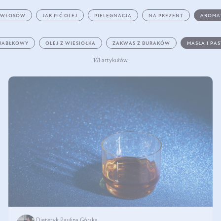
 WŁOSÓW
JAK PIĆ OLEJ
PIELĘGNACJA
NA PREZENT
AROMA
 JABŁKOWY
OLEJ Z WIESIOŁKA
ZAKWAS Z BURAKÓW
MASŁA I PA
161 artykułów
Dietetyk Paulina Górska