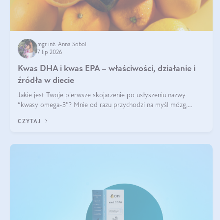
mgr inż. Anna Sobol
7 lip 2026
Kwas DHA i kwas EPA – właściwości, działanie i
źródła w diecie
Jakie jest Twoje pierwsze skojarzenie po usłyszeniu nazwy
“kwasy omega-3”? Mnie od razu przychodzi na myśl mózg,
wsparcie układu nerwowego i zdrowie skóry. W tym artykule
CZYTAJ
skupimy się głównie na dwóch kwasach z tej rodziny: DHA oraz
EPA.