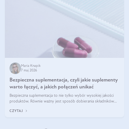
Maria Knapik
7 maj 2026
Bezpieczna suplementacja, czyli jakie suplementy
warto łączyć, a jakich połączeń unikać
Bezpieczna suplementacja to nie tylko wybór wysokiej jakości
produktów. Równie ważny jest sposób dobierania składników
aktywnych, tak żeby działały one maksymalnie skutecznie. Jak
CZYTAJ
łączyć suplementy diety? Poznaj nasze wskazówki.