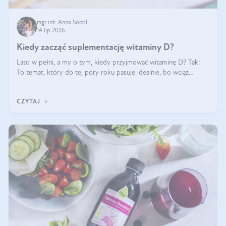
mgr inż. Anna Sobol
14 lip 2026
Kiedy zacząć suplementację witaminy D?
Lato w pełni, a my o tym, kiedy przyjmować witaminę D? Tak!
To temat, który do tej pory roku pasuje idealnie, bo wciąż
zdarza się, że suplementacja tej witaminy pozostawia
wątpliwości. Najczęstsze pytania dotyczą tego, ile trzeba być na
CZYTAJ
słońcu, aby witami