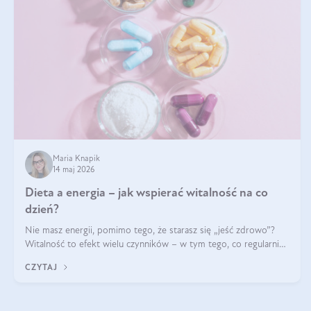
Maria Knapik
14 maj 2026
Dieta a energia – jak wspierać witalność na co
dzień?
Nie masz energii, pomimo tego, że starasz się „jeść zdrowo”?
Witalność to efekt wielu czynników – w tym tego, co regularnie
ląduje na talerzu. Zapotrzebowanie na składniki odżywcze różni
CZYTAJ
się w zależności od osoby