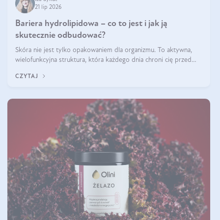
21 lip 2026
Bariera hydrolipidowa – co to jest i jak ją
skutecznie odbudować?
Skóra nie jest tylko opakowaniem dla organizmu. To aktywna,
wielofunkcyjna struktura, która każdego dnia chroni cię przed
utratą wody, wahaniami temperatury i czynnikami
CZYTAJ
środowiskowymi. Jednym z jej kluczowych elementów jest
bariera hydrolipidowa.