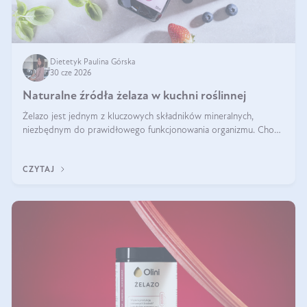
Dietetyk Paulina Górska
30 cze 2026
Naturalne źródła żelaza w kuchni roślinnej
Żelazo jest jednym z kluczowych składników mineralnych,
niezbędnym do prawidłowego funkcjonowania organizmu. Choć
często uważa się, że występuje głównie w produktach
odzwierzęcych, kuchnia roślinna oferuje wiele wartościowych
CZYTAJ
źródeł tego pierwiastka.