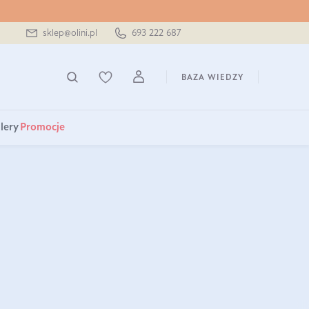
sklep@olini.pl
693 222 687
BAZA WIEDZY
lery
Promocje