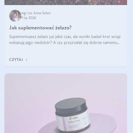
mgr inż. Anna Sobol
9 lip 2026
Jak suplementować żelazo?
Suplementujesz żelazo już jakiś czas, ale wyniki badań krwi wciąż
wskazują jego niedobór? A czy przyjrzałaś się dobrze samemu
sposobowi suplementacji tego mikroelementu? Dowiedz się, jak
uzupełnić żelazo, aby dobrze się wchłaniało.
CZYTAJ