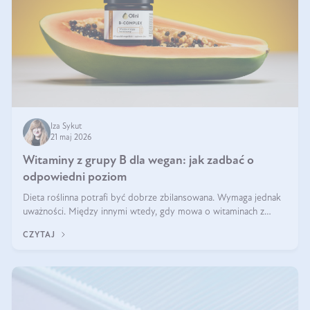
Iza Sykut
21 maj 2026
Witaminy z grupy B dla wegan: jak zadbać o
odpowiedni poziom
Dieta roślinna potrafi być dobrze zbilansowana. Wymaga jednak
uważności. Między innymi wtedy, gdy mowa o witaminach z
grupy B. Te składniki nie działają w pojedynkę. Tworzą system
CZYTAJ
naczyń połączonych.