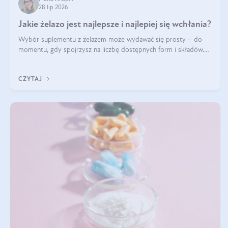
28 lip 2026
Jakie żelazo jest najlepsze i najlepiej się wchłania?
Wybór suplementu z żelazem może wydawać się prosty – do
momentu, gdy spojrzysz na liczbę dostępnych form i składów.
Lepszy będzie bisglicynian, czy siarczan? Co wpływa na
wchłanianie żelaza i jakie dodatkowe składniki powinien zawierać
CZYTAJ
suplement?