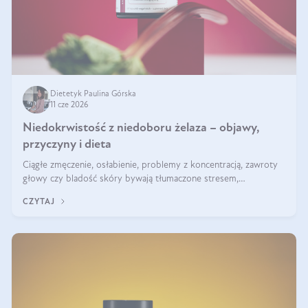
Dietetyk Paulina Górska
11 cze 2026
Niedokrwistość z niedoboru żelaza – objawy,
przyczyny i dieta
Ciągłe zmęczenie, osłabienie, problemy z koncentracją, zawroty
głowy czy bladość skóry bywają tłumaczone stresem,
przepracowaniem lub niedoborem snu. Tymczasem ich przyczyną
CZYTAJ
może być niedokrwistość z niedoboru żelaza.