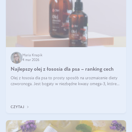
Maria Knapik
4 mar 2026
Najlepszy olej z łososia dla psa – ranking cech
Olej z łososia dla psa to prosty sposób na urozmaicenie diety
czworonoga. Jest bogaty w niezbędne kwasy omega-3, które
mogą pozytywnie wpłynąć na ogólną formę pupila. Na jakie
właściwości tego oleju rybiego warto w szczególności zwrócić
uwagę?
CZYTAJ