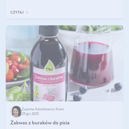
się z tego tekstu!
CZYTAJ
Zuzanna Adamkiewicz-Kiwer
29 gru 2025
Zakwas z buraków do picia