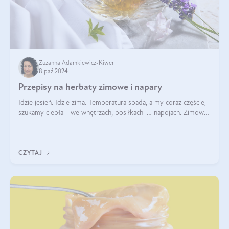
Zuzanna Adamkiewicz-Kiwer
8 paź 2024
Przepisy na herbaty zimowe i napary
Idzie jesień. Idzie zima. Temperatura spada, a my coraz częściej
szukamy ciepła - we wnętrzach, posiłkach i… napojach. Zimowe
herbaty to sposób na odporność, rozgrzewkę i ukojenie. Aby
delektować si
CZYTAJ