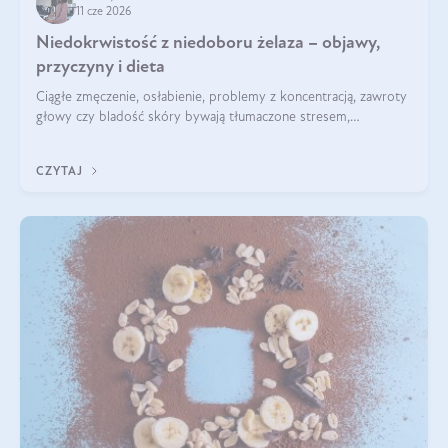
11 cze 2026
Niedokrwistość z niedoboru żelaza – objawy,
przyczyny i dieta
Ciągłe zmęczenie, osłabienie, problemy z koncentracją, zawroty
głowy czy bladość skóry bywają tłumaczone stresem,
przepracowaniem lub niedoborem snu. Tymczasem ich
przyczyną może być niedokrwistość z niedoboru żelaza.
CZYTAJ