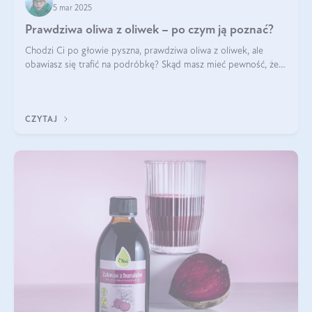
5 mar 2025
Prawdziwa oliwa z oliwek – po czym ją poznać?
Chodzi Ci po głowie pyszna, prawdziwa oliwa z oliwek, ale
obawiasz się trafić na podróbkę? Skąd masz mieć pewność, że
produkt, który kupujesz, powstał z owoców z oliwnych gajów?
A do tego jest śwież
CZYTAJ