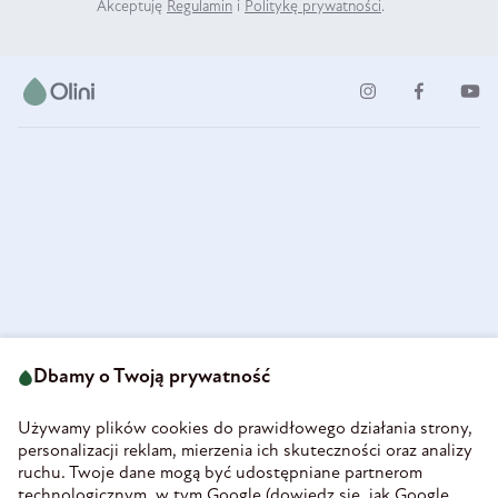
Akceptuję
Regulamin
i
Politykę prywatności
.
ul. Strzegomska 49
693 222 687
58-160 Świebodzice
Dbamy o Twoją prywatność
sklep@olini.pl
Polska
NIP 8860027066
Używamy plików cookies do prawidłowego działania strony,
REGON 890213034
personalizacji reklam, mierzenia ich skuteczności oraz analizy
ruchu. Twoje dane mogą być udostępniane partnerom
INFORMACJE
technologicznym, w tym Google (
dowiedz się, jak Google