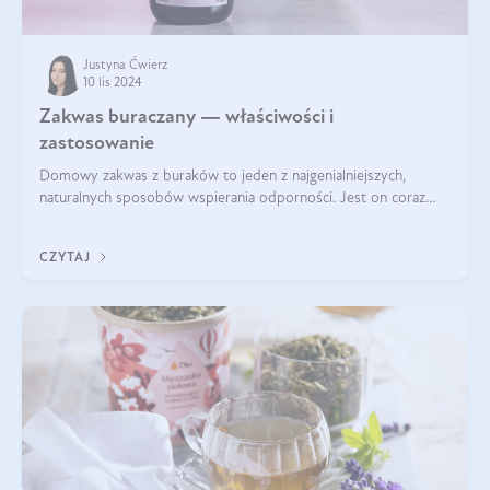
Justyna Ćwierz
10 lis 2024
Zakwas buraczany — właściwości i
zastosowanie
Domowy zakwas z buraków to jeden z najgenialniejszych,
naturalnych sposobów wspierania odporności. Jest on coraz
częstszym elementem diety wielu z Was. Naturalny zakwas
buraczany zachowuje pełnię sw
CZYTAJ