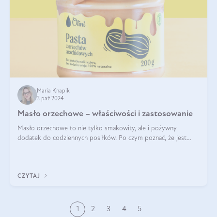
Maria Knapik
3 paź 2024
Masło orzechowe – właściwości i zastosowanie
Masło orzechowe to nie tylko smakowity, ale i pożywny
dodatek do codziennych posiłków. Po czym poznać, że jest
wysokiej jakości? Do jakich przepisów najlepiej je wykorzystać?
Czym różni się od pasty
CZYTAJ
1
2
3
4
5