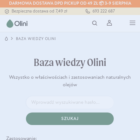
DARMOWA DOSTAWA DPD PICKUP OD 49 ZŁ 📦 3-9 SIERPNIA
Bezpieczna dostawa od 7,49 zł
693 222 687
Darmowa dostawa od 199 zł
Tłoczony zawsze na zimno
BAZA WIEDZY OLINI
Baza wiedzy Olini
Wszystko o właściwościach i zastosowaniach naturalnych
olejów
SZUKAJ
Zastosowanie: