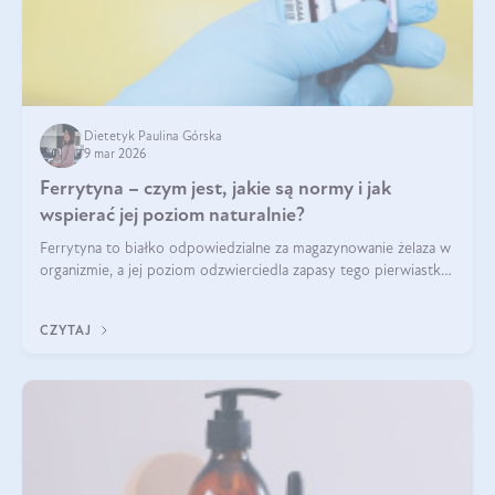
Dietetyk Paulina Górska
9 mar 2026
Ferrytyna – czym jest, jakie są normy i jak
wspierać jej poziom naturalnie?
Ferrytyna to białko odpowiedzialne za magazynowanie żelaza w
organizmie, a jej poziom odzwierciedla zapasy tego pierwiastka.
Warto dowiedzieć się więcej na jej temat, ponieważ niedobór
ferrytyny daje objawy, które mogą utrudniać codzienne
CZYTAJ
funkcjonowanie (