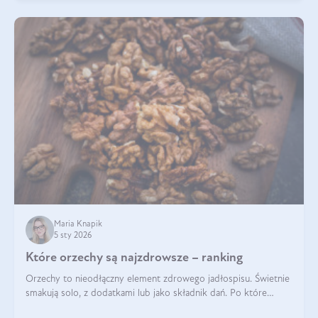
Maria Knapik
5 sty 2026
Które orzechy są najzdrowsze – ranking
Orzechy to nieodłączny element zdrowego jadłospisu. Świetnie
smakują solo, z dodatkami lub jako składnik dań. Po które
orzechy warto sięgać zamiast niezdrowej przekąski? Dowiesz