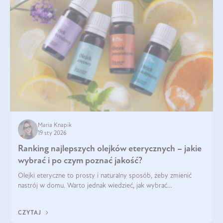
Maria Knapik
19 sty 2026
Ranking najlepszych olejków eterycznych – jakie
wybrać i po czym poznać jakość?
Olejki eteryczne to prosty i naturalny sposób, żeby zmienić
nastrój w domu. Warto jednak wiedzieć, jak wybrać
odpowiednie produkty. Po czym poznać, że są one dobrej
jakości? Jakie olejki eteryczne są najlepsze? Poznaj najważniejsze
CZYTAJ
kryteria wyboru!