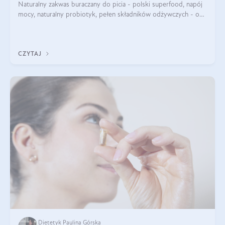
Naturalny zakwas buraczany do picia - polski superfood, napój
mocy, naturalny probiotyk, pełen składników odżywczych - o
zakwasie z buraka mówi się w samych superlatywach. Niektórzy
z Was usłyszeli o
CZYTAJ
Dietetyk Paulina Górska