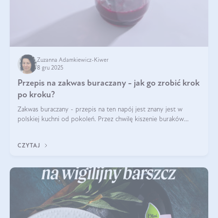
Zuzanna Adamkiewicz-Kiwer
8 gru 2025
Przepis na zakwas buraczany - jak go zrobić krok
po kroku?
Zakwas buraczany - przepis na ten napój jest znany jest w
polskiej kuchni od pokoleń. Przez chwilę kiszenie buraków
czerwonych zostało zapomniane, by w ostatnim czasie powrócić
na fali popularności na
CZYTAJ