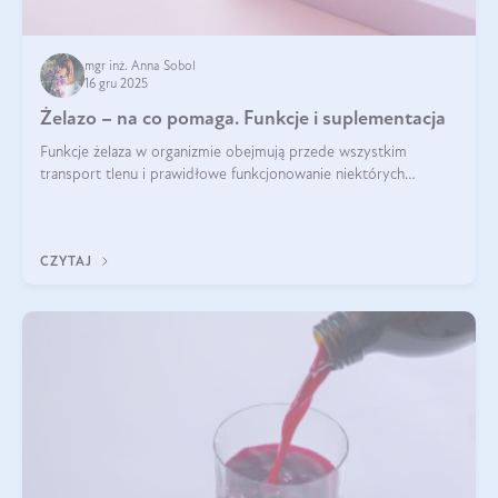
mgr inż. Anna Sobol
16 gru 2025
Żelazo – na co pomaga. Funkcje i suplementacja
Funkcje żelaza w organizmie obejmują przede wszystkim
transport tlenu i prawidłowe funkcjonowanie niektórych
enzymów. Żelazo odpowiada też za działanie układu
immunologicznego i nerwowego, szczególnie na wczesnym
etapie życia.
CZYTAJ