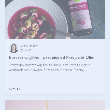
Paulina Maludy
1 gru 2025
Barszcz wigilijny - przepisy od Przyjaciół Olini
Tradycyjny barszcz wigilijny to danie, bez którego ciężko
wyobrazić sobie Święta Bożego Narodzenia. Pyszny,
aromatyczny, esencjonalny, pachnący grzybami, o pięknym
klarownym kolorze. W czym tkwi tajem
CZYTAJ