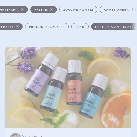
MATERAPIA
PRZEPIS
ZDROWE NAWYKI
KWASY OMEGA
 I PASTY
PRODUKTY PSZCZELE
TRAN
OLEJE DLA ZWIERZĄT
Maria Knapik