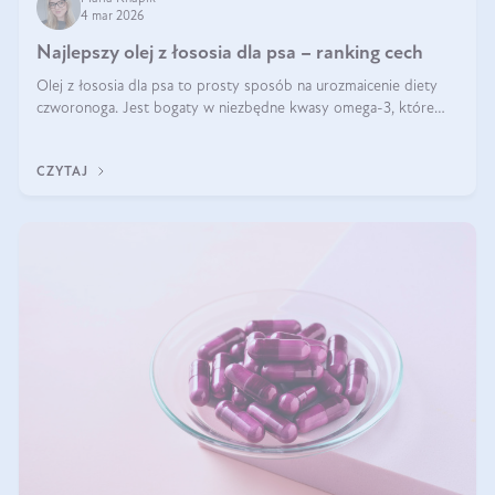
4 mar 2026
Najlepszy olej z łososia dla psa – ranking cech
Olej z łososia dla psa to prosty sposób na urozmaicenie diety
czworonoga. Jest bogaty w niezbędne kwasy omega-3, które
mogą pozytywnie wpłynąć na ogólną formę pupila. Na jakie
właściwości tego oleju rybiego warto w szczególności zwrócić
CZYTAJ
uwagę?