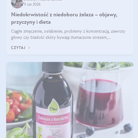
11 cze 2026
Niedokrwistość z niedoboru żelaza – objawy,
przyczyny i dieta
Ciągłe zmęczenie, osłabienie, problemy z koncentracją, zawroty
głowy czy bladość skóry bywają tłumaczone stresem,
przepracowaniem lub niedoborem snu. Tymczasem ich przyczyną
CZYTAJ
może być niedokrwistość z niedoboru żelaza.