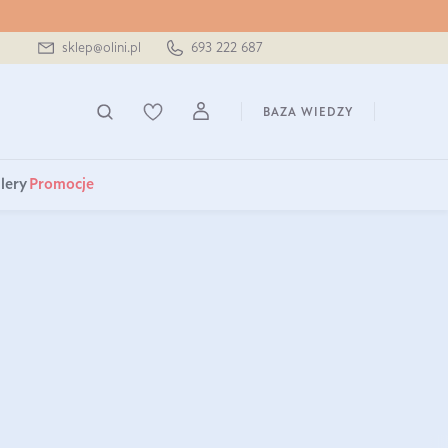
sklep@olini.pl
693 222 687
BAZA WIEDZY
lery
Promocje