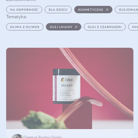
NA ODPORNOŚĆ
DLA DZIECI
KOSMETYCZNE
OLEJOWAN
Tematyka:
OLIWA Z OLIWEK
OLEJ LNIANY
OLEJ Z CZARNUSZKI
OC
Dietetyk Paulina Górska