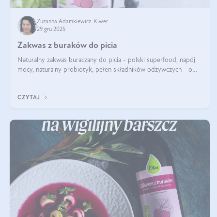
Zuzanna Adamkiewicz-Kiwer
29 gru 2025
Zakwas z buraków do picia
Naturalny zakwas buraczany do picia - polski superfood, napój
mocy, naturalny probiotyk, pełen składników odżywczych - o
zakwasie z buraka mówi się w samych superlatywach. Niektórzy
z Was usłyszeli o
CZYTAJ