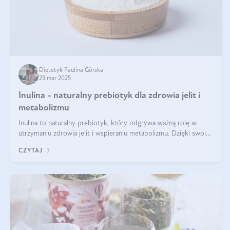
Dietetyk Paulina Górska
23 mar 2025
Inulina - naturalny prebiotyk dla zdrowia jelit i
metabolizmu
Inulina to naturalny prebiotyk, który odgrywa ważną rolę w
utrzymaniu zdrowia jelit i wspieraniu metabolizmu. Dzięki swoim
właściwościom wspomaga rozwój dobroczynnych bakterii
CZYTAJ
jelitowych, co ma pozy