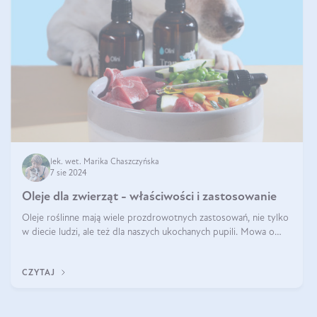
lek. wet. Marika Chaszczyńska
7 sie 2024
Oleje dla zwierząt - właściwości i zastosowanie
Oleje roślinne mają wiele prozdrowotnych zastosowań, nie tylko
w diecie ludzi, ale też dla naszych ukochanych pupili. Mowa o
psach, kotach, koniach, a nawet królikach i gryzoniach! Jest to
fantastyc
CZYTAJ