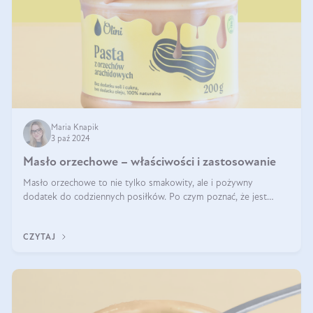
Maria Knapik
3 paź 2024
Masło orzechowe – właściwości i zastosowanie
Masło orzechowe to nie tylko smakowity, ale i pożywny
dodatek do codziennych posiłków. Po czym poznać, że jest
wysokiej jakości? Do jakich przepisów najlepiej je wykorzystać?
Czym różni się od pasty
CZYTAJ