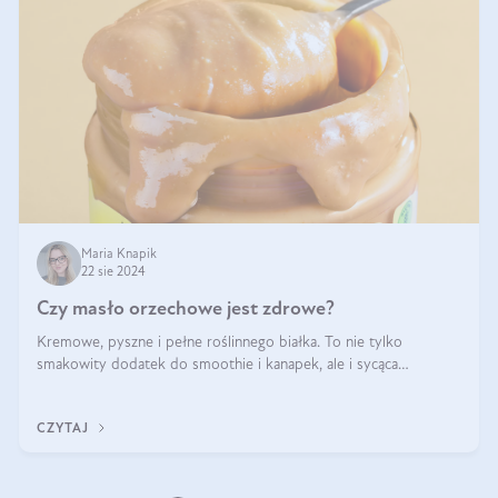
Maria Knapik
22 sie 2024
Czy masło orzechowe jest zdrowe?
Kremowe, pyszne i pełne roślinnego białka. To nie tylko
smakowity dodatek do smoothie i kanapek, ale i sycąca
przekąska dla całej rodziny. Czy warto jeść masło orzechowe?
Jakie są korzyści zdrowotne
CZYTAJ