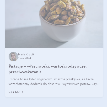
Maria Knapik
1 wrz 2024
Pistacje – właściwości, wartości odżywcze,
przeciwwskazania
Pistacje to nie tylko wyjątkowo smaczna przekąska, ale także
wszechstronny dodatek do deserów i wytrawnych potraw. Czy
pistacje są zdrowe? Jakie są ich właściwości? Gdzie rosną i czy
CZYTAJ
każdy może się ni