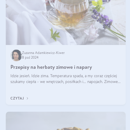
Zuzanna Adamkiewicz-Kiwer
8 paź 2024
Przepisy na herbaty zimowe i napary
Idzie jesień. Idzie zima. Temperatura spada, a my coraz częściej
szukamy ciepła - we wnętrzach, posiłkach i… napojach. Zimowe
herbaty to sposób na odporność, rozgrzewkę i ukojenie. Aby
delektować si
CZYTAJ