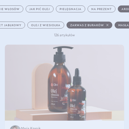
IE WŁOSÓW
JAK PIĆ OLEJ
PIELĘGNACJA
NA PREZENT
ARO
ET JABŁKOWY
OLEJ Z WIESIOŁKA
ZAKWAS Z BURAKÓW
MASŁA
126 artykułów
Maria Knapik