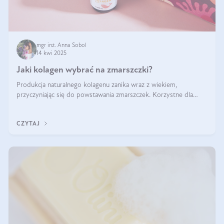
mgr inż. Anna Sobol
14 kwi 2025
Jaki kolagen wybrać na zmarszczki?
Produkcja naturalnego kolagenu zanika wraz z wiekiem,
przyczyniając się do powstawania zmarszczek. Korzystne dla
skóry efekty stosowania kolagenu w formie preparatów
doustnych potwierdzone zostały przez badania naukowe.
CZYTAJ