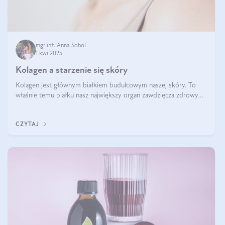
mgr inż. Anna Sobol
1 kwi 2025
Kolagen a starzenie się skóry
Kolagen jest głównym białkiem budulcowym naszej skóry. To
właśnie temu białku nasz największy organ zawdzięcza zdrowy
wygląd, odpowiednie nawilżenie i prawidłowe funkcjonowanie.tt
CZYTAJ