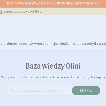
DARMOWA DOSTAWA DPD PICKUP OD 49 ZŁ 📦 3-9 SIERPNIA
Darmowa dostawa od 199 zł
leje zimnotłoczone
Żywność funkcjonalna
Self-care
Potrzeby
Bestsel
Baza wiedzy Olini
Wszystko o właściwościach i zastosowaniach naturalnych olejów
SZUKAJ