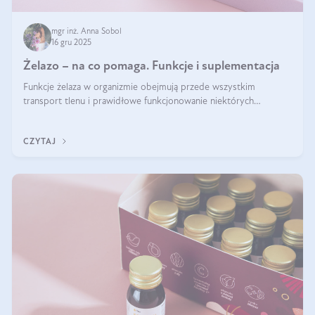
mgr inż. Anna Sobol
16 gru 2025
Żelazo – na co pomaga. Funkcje i suplementacja
Funkcje żelaza w organizmie obejmują przede wszystkim
transport tlenu i prawidłowe funkcjonowanie niektórych
enzymów. Żelazo odpowiada też za działanie układu
immunologicznego i nerwowego, szczególnie na wczesnym
CZYTAJ
etapie życia.