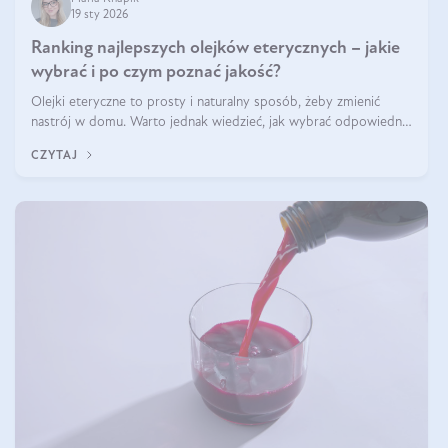
19 sty 2026
Ranking najlepszych olejków eterycznych – jakie
wybrać i po czym poznać jakość?
Olejki eteryczne to prosty i naturalny sposób, żeby zmienić
nastrój w domu. Warto jednak wiedzieć, jak wybrać odpowiednie
produkty. Po czym poznać, że są one dobrej jakości? Jakie olejki
CZYTAJ
eteryczne są najlepsze? Poznaj najważniejsze kryteria wyboru!