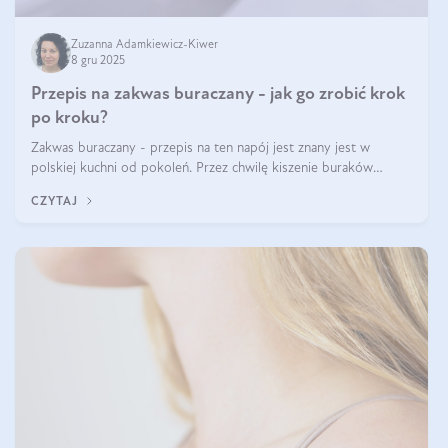
Zuzanna Adamkiewicz-Kiwer
8 gru 2025
Przepis na zakwas buraczany - jak go zrobić krok
po kroku?
Zakwas buraczany - przepis na ten napój jest znany jest w
polskiej kuchni od pokoleń. Przez chwilę kiszenie buraków
czerwonych zostało zapomniane, by w ostatnim czasie powrócić
CZYTAJ
na fali popularności na