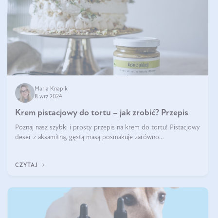
Maria Knapik
8 wrz 2024
Krem pistacjowy do tortu – jak zrobić? Przepis
Poznaj nasz szybki i prosty przepis na krem do tortu! Pistacjowy
deser z aksamitną, gęstą masą posmakuje zarówno
domownikom, jak i gościom. Dzięki niemu każdy kawałek ciasta
będzie prawdziwą ucztą dla
CZYTAJ