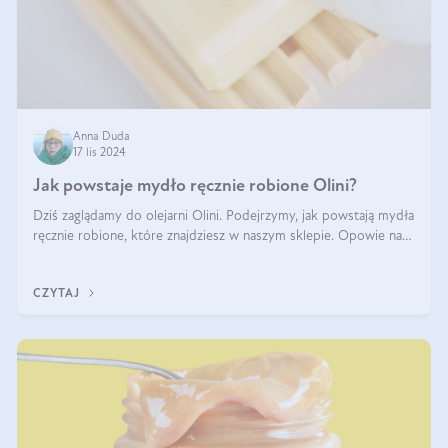
Anna Duda
17 lis 2024
Jak powstaje mydło ręcznie robione Olini?
Dziś zaglądamy do olejarni Olini. Podejrzymy, jak powstają mydła
ręcznie robione, które znajdziesz w naszym sklepie. Opowie nam
o tym Ela, do której należy produkcja mydła w Olini.
CZYTAJ