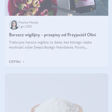
Paulina Maludy
1 gru 2025
Barszcz wigilijny - przepisy od Przyjaciół Olini
Tradycyjny barszcz wigilijny to danie, bez którego ciężko
wyobrazić sobie Święta Bożego Narodzenia. Pyszny,
aromatyczny, esencjonalny, pachnący grzybami, o pięknym
klarownym kolorze. W czym tkwi tajem
CZYTAJ