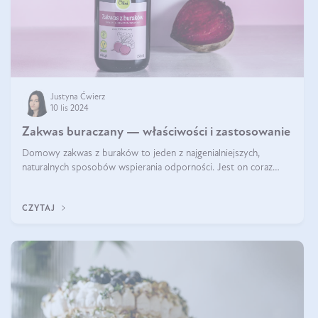
Justyna Ćwierz
10 lis 2024
Zakwas buraczany — właściwości i zastosowanie
Domowy zakwas z buraków to jeden z najgenialniejszych,
naturalnych sposobów wspierania odporności. Jest on coraz
częstszym elementem diety wielu z Was. Naturalny zakwas
buraczany zachowuje pełnię sw
CZYTAJ