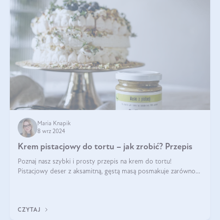
Maria Knapik
8 wrz 2024
Krem pistacjowy do tortu – jak zrobić? Przepis
Poznaj nasz szybki i prosty przepis na krem do tortu!
Pistacjowy deser z aksamitną, gęstą masą posmakuje zarówno
domownikom, jak i gościom. Dzięki niemu każdy kawałek ciasta
będzie prawdziwą ucztą dla
CZYTAJ