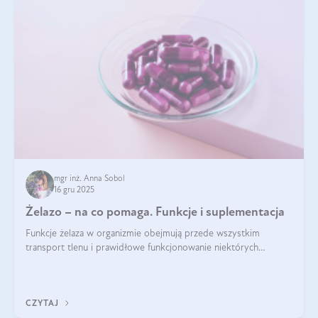
mgr inż. Anna Sobol
16 gru 2025
Żelazo – na co pomaga. Funkcje i suplementacja
Funkcje żelaza w organizmie obejmują przede wszystkim
transport tlenu i prawidłowe funkcjonowanie niektórych
enzymów. Żelazo odpowiada też za działanie układu
immunologicznego i nerwowego, szczególnie na wczesnym
etapie życia.
CZYTAJ