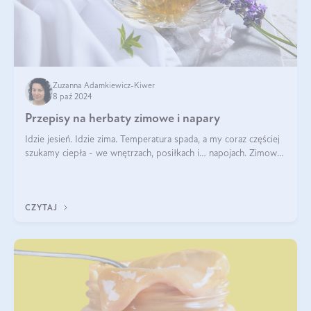
Zuzanna Adamkiewicz-Kiwer
8 paź 2024
Przepisy na herbaty zimowe i napary
Idzie jesień. Idzie zima. Temperatura spada, a my coraz częściej
szukamy ciepła - we wnętrzach, posiłkach i… napojach. Zimowe
herbaty to sposób na odporność, rozgrzewkę i ukojenie. Aby
delektować si
CZYTAJ