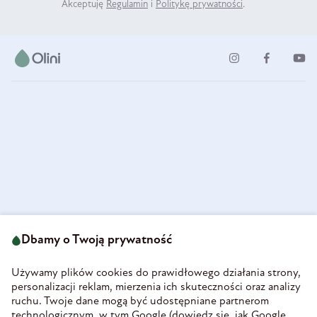
Akceptuję
Regulamin
i
Politykę prywatności
.
ul. Strzegomska 49
693 222 687
58-160 Świebodzice
Dbamy o Twoją prywatność
sklep@olini.pl
Polska
NIP 8860027066
Używamy plików cookies do prawidłowego działania strony,
REGON 890213034
personalizacji reklam, mierzenia ich skuteczności oraz analizy
ruchu. Twoje dane mogą być udostępniane partnerom
INFORMACJE
technologicznym, w tym Google (
dowiedz się, jak Google