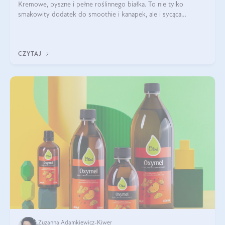
Kremowe, pyszne i pełne roślinnego białka. To nie tylko
smakowity dodatek do smoothie i kanapek, ale i sycąca
przekąska dla całej rodziny. Czy warto jeść masło orzechowe?
Jakie są korzyści zdrowotne
CZYTAJ
Zuzanna Adamkiewicz-Kiwer