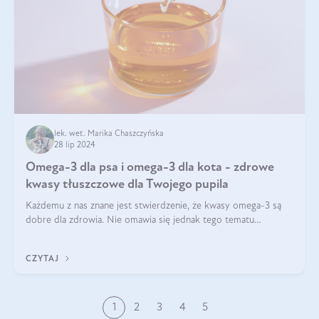
lek. wet. Marika Chaszczyńska
28 lip 2024
Omega-3 dla psa i omega-3 dla kota - zdrowe
kwasy tłuszczowe dla Twojego pupila
Każdemu z nas znane jest stwierdzenie, że kwasy omega-3 są
dobre dla zdrowia. Nie omawia się jednak tego tematu
dogłębnie i tak naprawdę nie do końca wiadomo, na co
wpływają te dobroczynne kwasy tłus
CZYTAJ
1
2
3
4
5