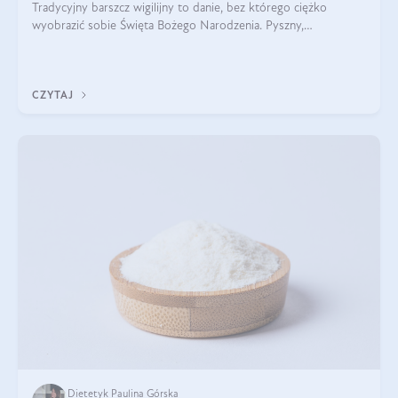
Tradycyjny barszcz wigilijny to danie, bez którego ciężko
wyobrazić sobie Święta Bożego Narodzenia. Pyszny,
aromatyczny, esencjonalny, pachnący grzybami, o pięknym
klarownym kolorze. W czym tkwi tajem
CZYTAJ
Dietetyk Paulina Górska