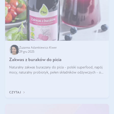
Zuzanna Adamkiewicz-Kiwer
29 gru 2025
Zakwas z buraków do picia
Naturalny zakwas buraczany do picia - polski superfood, napój
mocy, naturalny probiotyk, pełen składników odżywczych - o
zakwasie z buraka mówi się w samych superlatywach. Niektórzy
z Was usłyszeli o
CZYTAJ