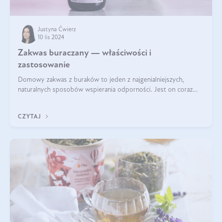
Justyna Ćwierz
10 lis 2024
Zakwas buraczany — właściwości i
zastosowanie
Domowy zakwas z buraków to jeden z najgenialniejszych,
naturalnych sposobów wspierania odporności. Jest on coraz
częstszym elementem diety wielu z Was. Naturalny zakwas
buraczany zachowuje pełnię sw
CZYTAJ