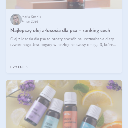
Maria Knapik
4 mar 2026
Najlepszy olej z łososia dla psa – ranking cech
Olej z łososia dla psa to prosty sposób na urozmaicenie diety
czworonoga. Jest bogaty w niezbędne kwasy omega-3, które
mogą pozytywnie wpłynąć na ogólną formę pupila. Na jakie
właściwości tego oleju rybiego warto w szczególności zwrócić
uwagę?
CZYTAJ