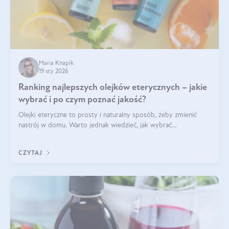
Maria Knapik
19 sty 2026
Ranking najlepszych olejków eterycznych – jakie
wybrać i po czym poznać jakość?
Olejki eteryczne to prosty i naturalny sposób, żeby zmienić
nastrój w domu. Warto jednak wiedzieć, jak wybrać
odpowiednie produkty. Po czym poznać, że są one dobrej
jakości? Jakie olejki eteryczne są najlepsze? Poznaj najważniejsze
CZYTAJ
kryteria wyboru!