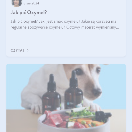
18 sie 2024
Jak pić Oxymel?
Jak pić oxymel? Jaki jest smak oxymelu? Jakie są korzyści ma
regularne spożywanie oxymelu? Octowy macerat wymieniany
był jak lek już w renesansowych farmakopeach. Obecnie wraca
do łask. Nie mogło zabr
CZYTAJ