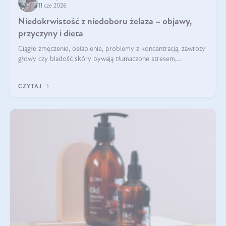
11 cze 2026
Niedokrwistość z niedoboru żelaza – objawy,
przyczyny i dieta
Ciągłe zmęczenie, osłabienie, problemy z koncentracją, zawroty
głowy czy bladość skóry bywają tłumaczone stresem,
przepracowaniem lub niedoborem snu. Tymczasem ich
przyczyną może być niedokrwistość z niedoboru żelaza.
CZYTAJ