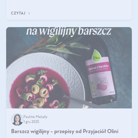
czerwonych zostało zapomniane, by w ostatnim czasie powrócić
na fali popularności na
CZYTAJ
Paulina Maludy
1 gru 2025
Barszcz wigilijny - przepisy od Przyjaciół Olini