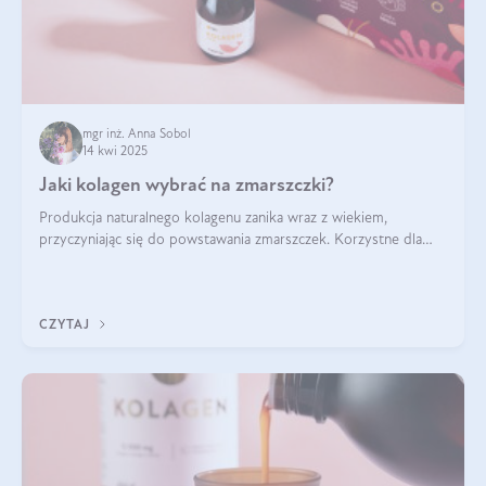
mgr inż. Anna Sobol
14 kwi 2025
Jaki kolagen wybrać na zmarszczki?
Produkcja naturalnego kolagenu zanika wraz z wiekiem,
przyczyniając się do powstawania zmarszczek. Korzystne dla
skóry efekty stosowania kolagenu w formie preparatów
doustnych potwierdzone zostały przez badania naukowe.
CZYTAJ