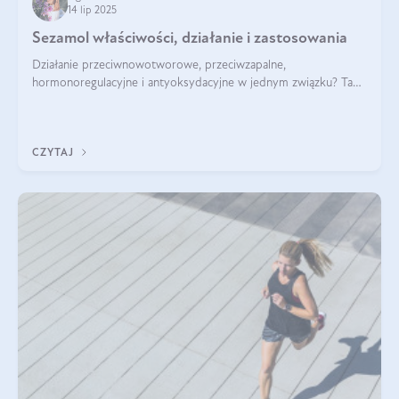
14 lip 2025
Sezamol właściwości, działanie i zastosowania
Działanie przeciwnowotworowe, przeciwzapalne,
hormonoregulacyjne i antyoksydacyjne w jednym związku? Tak
— to właśnie natura sezamolu, który obecny jest w oleju
sezamowym. Dowiedz się, dlaczego warto wprowadzić go do
swojej diety — być może to pierwsza ok
CZYTAJ