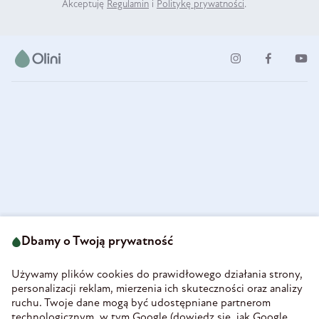
Akceptuję
Regulamin
i
Politykę prywatności
.
ul. Strzegomska 49
693 222 687
58-160 Świebodzice
Dbamy o Twoją prywatność
sklep@olini.pl
Polska
NIP 8860027066
Używamy plików cookies do prawidłowego działania strony,
REGON 890213034
personalizacji reklam, mierzenia ich skuteczności oraz analizy
ruchu. Twoje dane mogą być udostępniane partnerom
INFORMACJE
technologicznym, w tym Google (
dowiedz się, jak Google