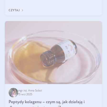
wewnątrz — to solidna podstawa do tego, by nasz wygląd
zewnętrzny prezentował się zdrowo i atrakcyjnie. Stosowanie
CZYTAJ
wysokiej jakości suplem
mgr inż. Anna Sobol
15 wrz 2025
Peptydy kolagenu – czym są, jak działają i