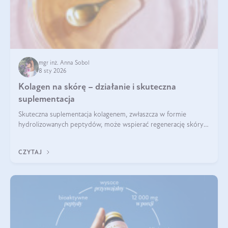
mgr inż. Anna Sobol
8 sty 2026
Kolagen na skórę – działanie i skuteczna
suplementacja
Skuteczna suplementacja kolagenem, zwłaszcza w formie
hydrolizowanych peptydów, może wspierać regenerację skóry i
poprawiać jej wygląd, jeśli jest połączona z odpowiednią dietą i
regularnością stosowania.
CZYTAJ