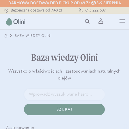
DARMOWA DOSTAWA DPD PICKUP OD 49 ZŁ 📦 3-9 SIERPNIA
Bezpieczna dostawa od 7,49 zł
693 222 687
Darmowa dostawa od 199 zł
Tłoczony zawsze na zimno
BAZA WIEDZY OLINI
Baza wiedzy Olini
Wszystko o właściwościach i zastosowaniach naturalnych
olejów
SZUKAJ
Zastosowanie: