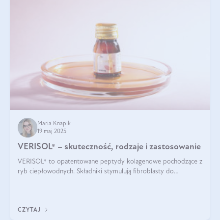
Maria Knapik
19 maj 2025
VERISOL® – skuteczność, rodzaje i zastosowanie
VERISOL® to opatentowane peptydy kolagenowe pochodzące z
ryb ciepłowodnych. Składniki stymulują fibroblasty do
produkcji kolagenu i elastyny w skórze. Kolagen VERISOL®
zapewnia wysoką biodostępność i umożliwia skuteczne dotarcie
do komórek skóry.
CZYTAJ