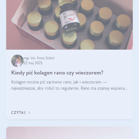
mgr inż. Anna Sobol
22 maj 2025
Kiedy pić kolagen rano czy wieczorem?
Kolagen można pić zarówno rano, jak i wieczorem —
najważniejsze, aby robić to regularnie. Rano ma szansę wspierać
energię i metabolizm, a wieczorem regenerację organizmu
podczas snu.
CZYTAJ