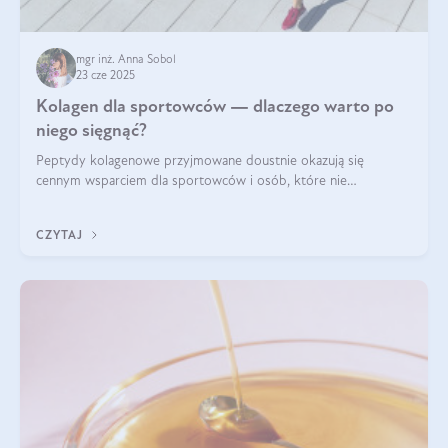
mgr inż. Anna Sobol
23 cze 2025
Kolagen dla sportowców — dlaczego warto po
niego sięgnąć?
Peptydy kolagenowe przyjmowane doustnie okazują się
cennym wsparciem dla sportowców i osób, które nie
wyobrażają sobie życia bez intensywnego ruchu.
CZYTAJ