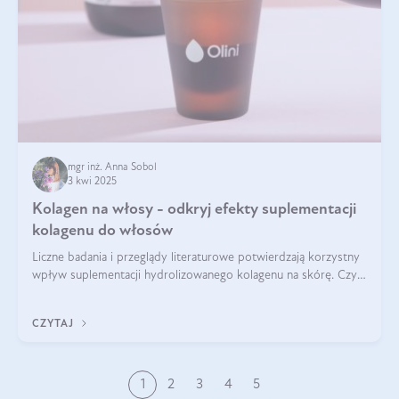
mgr inż. Anna Sobol
3 kwi 2025
Kolagen na włosy - odkryj efekty suplementacji
kolagenu do włosów
Liczne badania i przeglądy literaturowe potwierdzają korzystny
wpływ suplementacji hydrolizowanego kolagenu na skórę. Czy
tak samo jest w przypadku włosów?
CZYTAJ
1
2
3
4
5