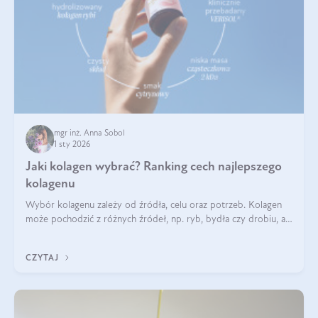
mgr inż. Anna Sobol
1 sty 2026
Jaki kolagen wybrać? Ranking cech najlepszego
kolagenu
Wybór kolagenu zależy od źródła, celu oraz potrzeb. Kolagen
może pochodzić z różnych źródeł, np. ryb, bydła czy drobiu, a
każdy typ ma swoje unikatowe właściwości. Dla skóry najlepiej
sprawdza się kolagen rybi, a dla wspierania stawów — kolagen
CZYTAJ
bydlęcy.