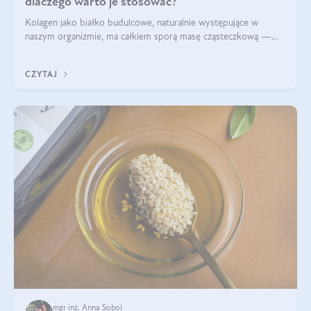
dlaczego warto je stosować?
Kolagen jako białko budulcowe, naturalnie występujące w
naszym organizmie, ma całkiem sporą masę cząsteczkową —
nawet do 300 kDa. Jeśli chcielibyśmy suplementować go w tej
formie, byłby trudno strawialny. Aby był lepiej przyswajalny i
CZYTAJ
bardziej biodostępny
mgr inż. Anna Sobol