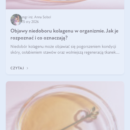
mgr inż. Anna Sobol
15 sty 2026
Objawy niedoboru kolagenu w organizmie. Jak je
rozpoznać i co oznaczają?
Niedobór kolagenu może objawiać się pogorszeniem kondycji
skóry, osłabieniem stawów oraz wolniejszą regeneracją tkanek.
Do najczęstszych sygnałów należą utrata jędrności i
elastyczności skóry, bóle stawów, łamliwość paznokci oraz
CZYTAJ
osłabienie włosów.