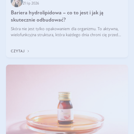
21 lip 2026
Bariera hydrolipidowa – co to jest i jak ją
skutecznie odbudować?
Skóra nie jest tylko opakowaniem dla organizmu. To aktywna,
wielofunkcyjna struktura, która każdego dnia chroni cię przed
utratą wody, wahaniami temperatury i czynnikami
środowiskowymi. Jednym z jej kluczowych elementów jest
CZYTAJ
bariera hydrolipidowa.