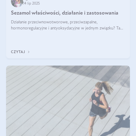
14 lip 2025
Sezamol właściwości, działanie i zastosowania
Działanie przeciwnowotworowe, przeciwzapalne,
hormonoregulacyjne i antyoksydacyjne w jednym związku? Tak
— to właśnie natura sezamolu, który obecny jest w oleju
sezamowym. Dowiedz się, dlaczego warto wprowadzić go do
swojej diety — być może to pierwsza ok
CZYTAJ