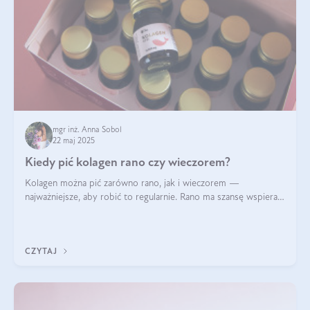
mgr inż. Anna Sobol
22 maj 2025
Kiedy pić kolagen rano czy wieczorem?
Kolagen można pić zarówno rano, jak i wieczorem —
najważniejsze, aby robić to regularnie. Rano ma szansę wspierać
energię i metabolizm, a wieczorem regenerację organizmu
podczas snu.
CZYTAJ