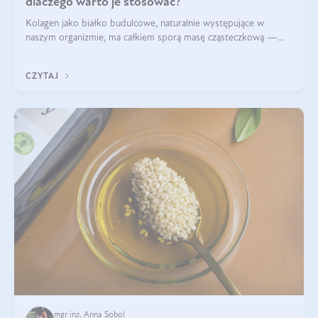
dlaczego warto je stosować?
Kolagen jako białko budulcowe, naturalnie występujące w
naszym organizmie, ma całkiem sporą masę cząsteczkową —
nawet do 300 kDa. Jeśli chcielibyśmy suplementować go w tej
formie, byłby trudno strawialny. Aby był lepiej przyswajalny i
CZYTAJ
bardziej biodostępny
mgr inż. Anna Sobol