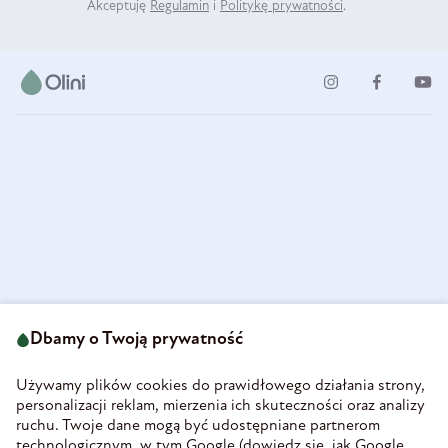
Akceptuję
Regulamin
i
Politykę prywatności
.
ul. Strzegomska 49
693 222 687
58-160 Świebodzice
Dbamy o Twoją prywatność
sklep@olini.pl
Polska
NIP 8860027066
Używamy plików cookies do prawidłowego działania strony,
REGON 890213034
personalizacji reklam, mierzenia ich skuteczności oraz analizy
ruchu. Twoje dane mogą być udostępniane partnerom
INFORMACJE
technologicznym, w tym Google (
dowiedz się, jak Google