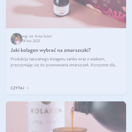
mgr inż. Anna Sobol
14 kwi 2025
Jaki kolagen wybrać na zmarszczki?
Produkcja naturalnego kolagenu zanika wraz z wiekiem,
przyczyniając się do powstawania zmarszczek. Korzystne dla
skóry efekty stosowania kolagenu w formie preparatów
doustnych potwierdzone zostały przez badania naukowe.
CZYTAJ