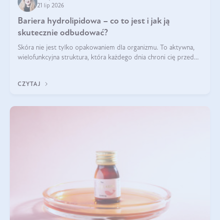
21 lip 2026
Bariera hydrolipidowa – co to jest i jak ją
skutecznie odbudować?
Skóra nie jest tylko opakowaniem dla organizmu. To aktywna,
wielofunkcyjna struktura, która każdego dnia chroni cię przed
utratą wody, wahaniami temperatury i czynnikami
środowiskowymi. Jednym z jej kluczowych elementów jest
CZYTAJ
bariera hydrolipidowa.