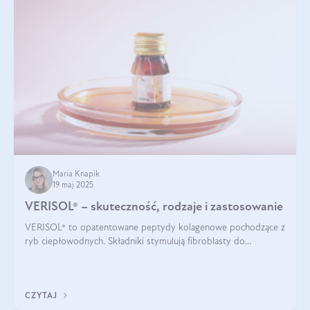
Maria Knapik
19 maj 2025
VERISOL® – skuteczność, rodzaje i zastosowanie
VERISOL® to opatentowane peptydy kolagenowe pochodzące z
ryb ciepłowodnych. Składniki stymulują fibroblasty do
produkcji kolagenu i elastyny w skórze. Kolagen VERISOL®
zapewnia wysoką biodostępność i umożliwia skuteczne dotarcie
do komórek skóry.
CZYTAJ