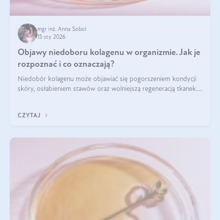
mgr inż. Anna Sobol
15 sty 2026
Objawy niedoboru kolagenu w organizmie. Jak je
rozpoznać i co oznaczają?
Niedobór kolagenu może objawiać się pogorszeniem kondycji
skóry, osłabieniem stawów oraz wolniejszą regeneracją tkanek.
Do najczęstszych sygnałów należą utrata jędrności i
elastyczności skóry, bóle stawów, łamliwość paznokci oraz
CZYTAJ
osłabienie włosów.