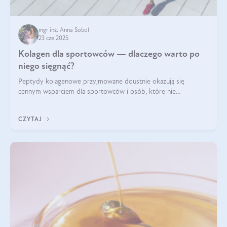
mgr inż. Anna Sobol
23 cze 2025
Kolagen dla sportowców — dlaczego warto po
niego sięgnąć?
Peptydy kolagenowe przyjmowane doustnie okazują się
cennym wsparciem dla sportowców i osób, które nie
wyobrażają sobie życia bez intensywnego ruchu.
CZYTAJ