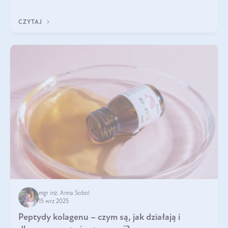
wewnątrz — to solidna podstawa do tego, by nasz wygląd
zewnętrzny prezentował się zdrowo i atrakcyjnie. Stosowanie
CZYTAJ
wysokiej jakości suplem
mgr inż. Anna Sobol
15 wrz 2025
Peptydy kolagenu – czym są, jak działają i