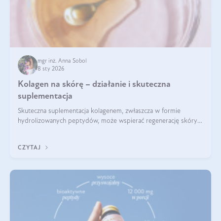
mgr inż. Anna Sobol
8 sty 2026
Kolagen na skórę – działanie i skuteczna
suplementacja
Skuteczna suplementacja kolagenem, zwłaszcza w formie
hydrolizowanych peptydów, może wspierać regenerację skóry i
poprawiać jej wygląd, jeśli jest połączona z odpowiednią dietą i
regularnością stosowania.
CZYTAJ