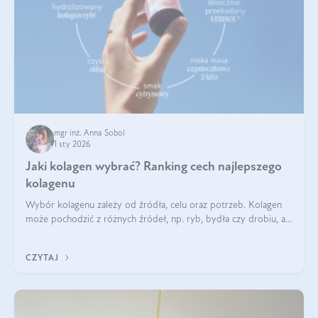
mgr inż. Anna Sobol
1 sty 2026
Jaki kolagen wybrać? Ranking cech najlepszego
kolagenu
Wybór kolagenu zależy od źródła, celu oraz potrzeb. Kolagen
może pochodzić z różnych źródeł, np. ryb, bydła czy drobiu, a
każdy typ ma swoje unikatowe właściwości. Dla skóry najlepiej
sprawdza się kolagen rybi, a dla wspierania stawów — kolagen
CZYTAJ
bydlęcy.