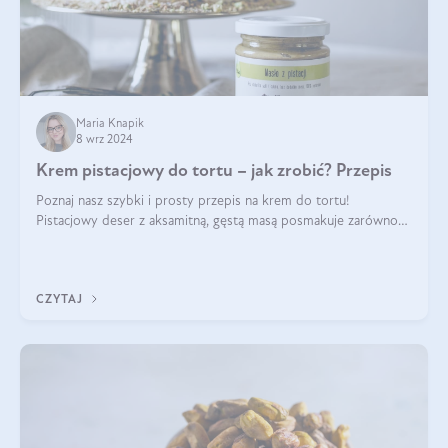
Maria Knapik
8 wrz 2024
Krem pistacjowy do tortu – jak zrobić? Przepis
Poznaj nasz szybki i prosty przepis na krem do tortu!
Pistacjowy deser z aksamitną, gęstą masą posmakuje zarówno
domownikom, jak i gościom. Dzięki niemu każdy kawałek ciasta
będzie prawdziwą ucztą dla
CZYTAJ