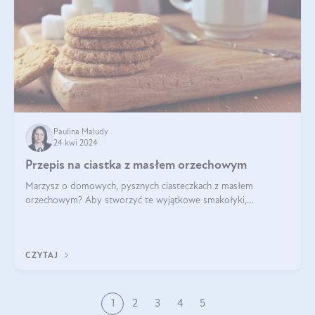
Paulina Maludy
24 kwi 2024
Przepis na ciastka z masłem orzechowym
Marzysz o domowych, pysznych ciasteczkach z masłem
orzechowym? Aby stworzyć te wyjątkowe smakołyki,
potrzebujesz kilku prostych składników takich jak masło
orzechowe, jajko, kawałki orzechów, mąka psz
CZYTAJ
1
2
3
4
5