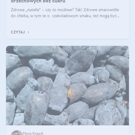
orzechowych bez cukru
Zdrowa „nutella” – czy to możliwe? Tak! Zdrowe smarowidła
do chleba, w tym te o czekoladowym smaku, też mogą być
pyszne. Przeczytaj nasz artykuł i dowiedz się więcej!
CZYTAJ
Maria Knapik