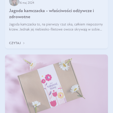
16 maj 2024
Jagoda kamczacka - właściwości odżywcze i
zdrowotne
Jagoda kamczacka to, na pierwszy rzut oka, całkiem niepozorny
krzew. Jednak jej niebiesko-filetowe owoce skrywają w sobie
wiele dobra. Jakie właściwości ma jagoda kamczacka? Poznasz je
w tym wpisie!
CZYTAJ