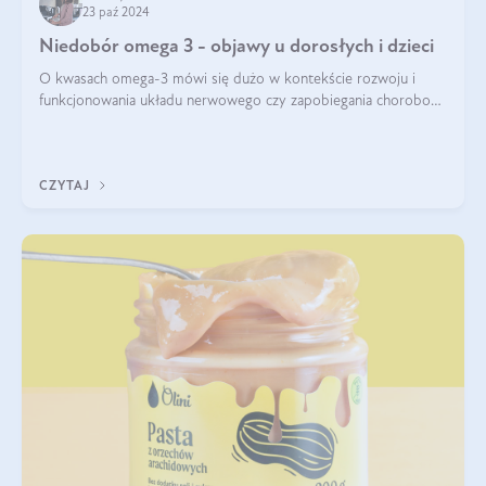
23 paź 2024
Niedobór omega 3 - objawy u dorosłych i dzieci
O kwasach omega-3 mówi się dużo w kontekście rozwoju i
funkcjonowania układu nerwowego czy zapobiegania chorobom
serca. Podkreśla się, że niedobór omega-3 może doprowadzić
do gorszego funkcjonowania
CZYTAJ