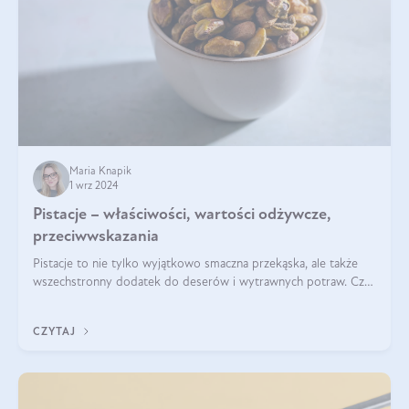
Maria Knapik
1 wrz 2024
Pistacje – właściwości, wartości odżywcze,
przeciwwskazania
Pistacje to nie tylko wyjątkowo smaczna przekąska, ale także
wszechstronny dodatek do deserów i wytrawnych potraw. Czy
pistacje są zdrowe? Jakie są ich właściwości? Gdzie rosną i czy
każdy może się ni
CZYTAJ