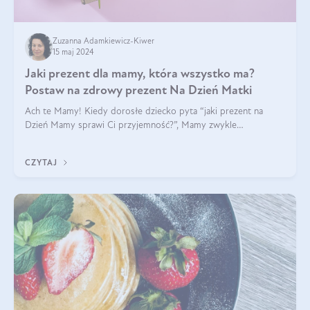
Zuzanna Adamkiewicz-Kiwer
15 maj 2024
Jaki prezent dla mamy, która wszystko ma?
Postaw na zdrowy prezent Na Dzień Matki
Ach te Mamy! Kiedy dorosłe dziecko pyta “jaki prezent na
Dzień Mamy sprawi Ci przyjemność?”, Mamy zwykle
odpowiadają ”Ja już wszystko mam!”. Co roku to samo. Jak
więc wybrać zdrowy prezent na Dzień Ma
CZYTAJ