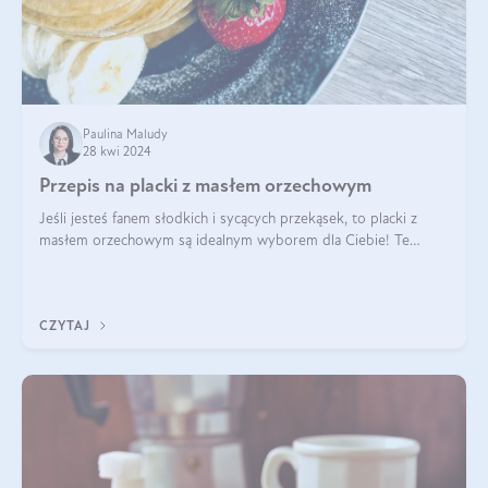
Paulina Maludy
28 kwi 2024
Przepis na placki z masłem orzechowym
Jeśli jesteś fanem słodkich i sycących przekąsek, to placki z
masłem orzechowym są idealnym wyborem dla Ciebie! Te
pyszne placuszki, idealne na śniadanie lub podwieczorek z
pewnością dostarczą Ci ener
CZYTAJ