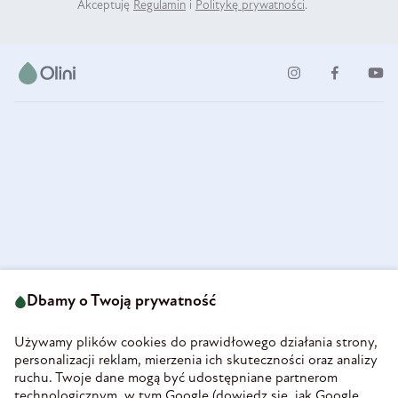
Akceptuję
Regulamin
i
Politykę prywatności
.
ul. Strzegomska 49
693 222 687
58-160 Świebodzice
Dbamy o Twoją prywatność
sklep@olini.pl
Polska
NIP 8860027066
Używamy plików cookies do prawidłowego działania strony,
REGON 890213034
personalizacji reklam, mierzenia ich skuteczności oraz analizy
ruchu. Twoje dane mogą być udostępniane partnerom
INFORMACJE
technologicznym, w tym Google (
dowiedz się, jak Google