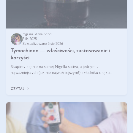
mgr inż. Anna Sobol
3 lis 2025
Zaktualizowano 5 sie 2026
Tymochinon — właściwości, zastosowanie i
korzyści
Skupimy się nie na samej Nigella sativa, a jednym z
najważniejszych (jak nie najważniejszym!) składniku olejku
eterycznego z czarnuszki: tymochinonie.
CZYTAJ