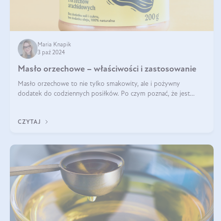
Maria Knapik
3 paź 2024
Masło orzechowe – właściwości i zastosowanie
Masło orzechowe to nie tylko smakowity, ale i pożywny
dodatek do codziennych posiłków. Po czym poznać, że jest
wysokiej jakości? Do jakich przepisów najlepiej je wykorzystać?
Czym różni się od pasty
CZYTAJ