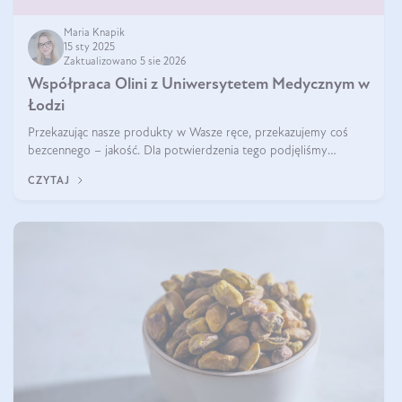
Maria Knapik
15 sty 2025
Zaktualizowano 5 sie 2026
Współpraca Olini z Uniwersytetem Medycznym w
Łodzi
Przekazując nasze produkty w Wasze ręce, przekazujemy coś
bezcennego – jakość. Dla potwierdzenia tego podjęliśmy
współpracę z Uniwersytetem Medycznym w Łodzi. Naukowcy
CZYTAJ
regularnie badają nasze oleje,