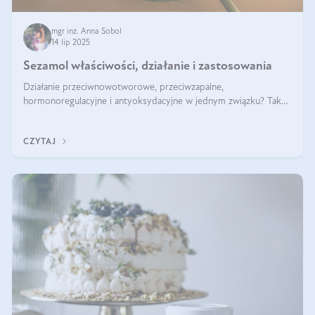
mgr inż. Anna Sobol
14 lip 2025
Sezamol właściwości, działanie i zastosowania
Działanie przeciwnowotworowe, przeciwzapalne,
hormonoregulacyjne i antyoksydacyjne w jednym związku? Tak
— to właśnie natura sezamolu, który obecny jest w oleju
sezamowym. Dowiedz się, dlaczego warto wprowadzić go do
CZYTAJ
swojej diety — być może to pierwsza ok