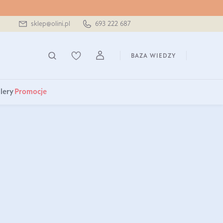
sklep@olini.pl
693 222 687
BAZA WIEDZY
lery
Promocje