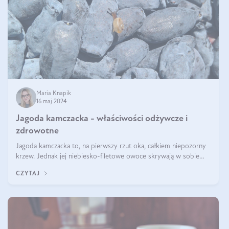
Maria Knapik
16 maj 2024
Jagoda kamczacka - właściwości odżywcze i
zdrowotne
Jagoda kamczacka to, na pierwszy rzut oka, całkiem niepozorny
krzew. Jednak jej niebiesko-filetowe owoce skrywają w sobie
wiele dobra. Jakie właściwości ma jagoda kamczacka? Poznasz je
CZYTAJ
w tym wpisie!