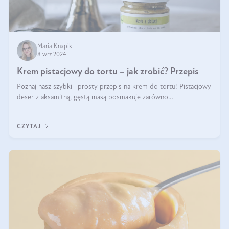
Maria Knapik
8 wrz 2024
Krem pistacjowy do tortu – jak zrobić? Przepis
Poznaj nasz szybki i prosty przepis na krem do tortu! Pistacjowy
deser z aksamitną, gęstą masą posmakuje zarówno
domownikom, jak i gościom. Dzięki niemu każdy kawałek ciasta
będzie prawdziwą ucztą dla
CZYTAJ