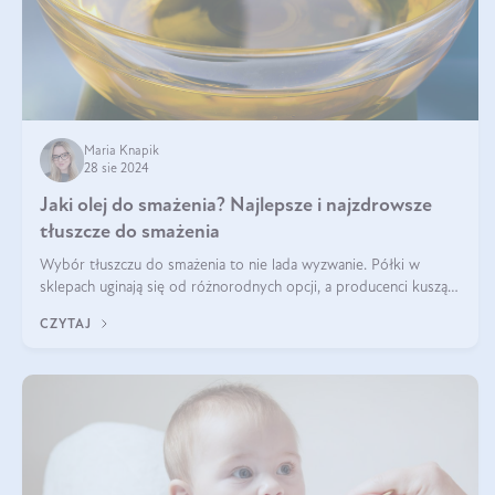
Maria Knapik
28 sie 2024
Jaki olej do smażenia? Najlepsze i najzdrowsze
tłuszcze do smażenia
Wybór tłuszczu do smażenia to nie lada wyzwanie. Półki w
sklepach uginają się od różnorodnych opcji, a producenci kuszą
pięknymi etykietami. Decyzja jest trudna. Jaki olej do smażenia
CZYTAJ
wybrać? Lepsze b