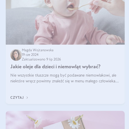
Magda Wojtanowska
19 cze 2024
Zaktualizowano 9 lip 2026
Jakie oleje dla dzieci i niemowląt wybrać?
Nie wszystkie tłuszcze mogą być podawane niemowlakowi, ale
niektóre wręcz powinny znaleźć się w menu małego człowieka.
Warto pamiętać, że dzieci mają zwiększone zapotrzebowanie na
niezbędne nienasycon
CZYTAJ