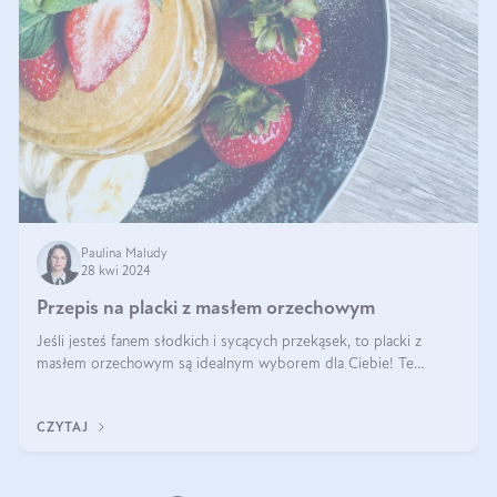
Paulina Maludy
28 kwi 2024
Przepis na placki z masłem orzechowym
Jeśli jesteś fanem słodkich i sycących przekąsek, to placki z
masłem orzechowym są idealnym wyborem dla Ciebie! Te
pyszne placuszki, idealne na śniadanie lub podwieczorek z
pewnością dostarczą Ci ener
CZYTAJ