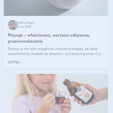
Maria Knapik
1 wrz 2024
Pistacje – właściwości, wartości odżywcze,
przeciwwskazania
Pistacje to nie tylko wyjątkowo smaczna przekąska, ale także
wszechstronny dodatek do deserów i wytrawnych potraw. Czy
pistacje są zdrowe? Jakie są ich właściwości? Gdzie rosną i czy
CZYTAJ
każdy może się ni