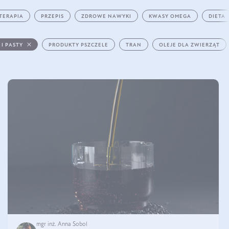
TERAPIA
PRZEPIS
ZDROWE NAWYKI
KWASY OMEGA
DIETA
 I PASTY
PRODUKTY PSZCZELE
TRAN
OLEJE DLA ZWIERZĄT
mgr inż. Anna Sobol