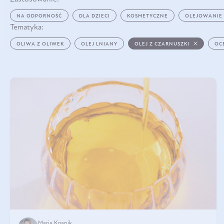
NA ODPORNOŚĆ
DLA DZIECI
KOSMETYCZNE
OLEJOWANIE
Tematyka:
OLIWA Z OLIWEK
OLEJ LNIANY
OLEJ Z CZARNUSZKI
OC
Maria Knapik