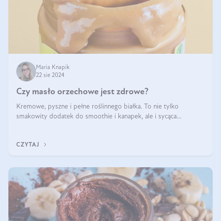
Maria Knapik
22 sie 2024
Czy masło orzechowe jest zdrowe?
Kremowe, pyszne i pełne roślinnego białka. To nie tylko
smakowity dodatek do smoothie i kanapek, ale i sycąca
przekąska dla całej rodziny. Czy warto jeść masło orzechowe?
Jakie są korzyści zdrowotne
CZYTAJ