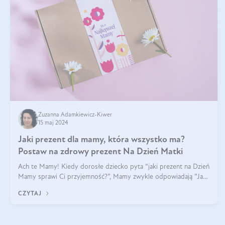
Zuzanna Adamkiewicz-Kiwer
15 maj 2024
Jaki prezent dla mamy, która wszystko ma?
Postaw na zdrowy prezent Na Dzień Matki
Ach te Mamy! Kiedy dorosłe dziecko pyta “jaki prezent na Dzień
Mamy sprawi Ci przyjemność?”, Mamy zwykle odpowiadają ”Ja
już wszystko mam!”. Co roku to samo. Jak więc wybrać zdrowy
CZYTAJ
prezent na Dzień Ma