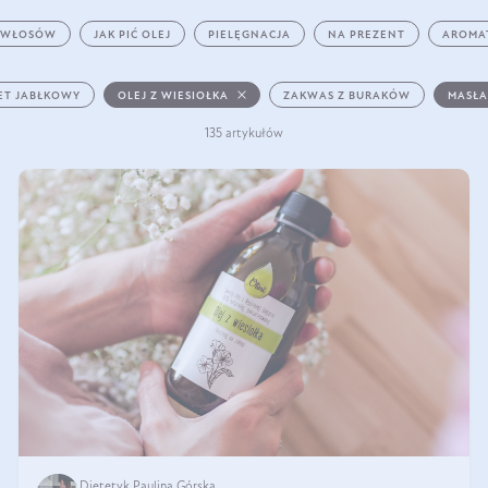
 WŁOSÓW
JAK PIĆ OLEJ
PIELĘGNACJA
NA PREZENT
AROMA
ET JABŁKOWY
OLEJ Z WIESIOŁKA
ZAKWAS Z BURAKÓW
MASŁA
135 artykułów
Dietetyk Paulina Górska