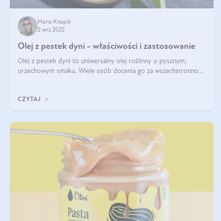
Maria Knapik
2 wrz 2025
Olej z pestek dyni - właściwości i zastosowanie
Olej z pestek dyni to uniwersalny olej roślinny o pysznym,
orzechowym smaku. Wiele osób docenia go za wszechstronność,
bo przydaje się zarówno w kuchni, jak i w pielęgnacji. Często
wykorzystuje się go
CZYTAJ