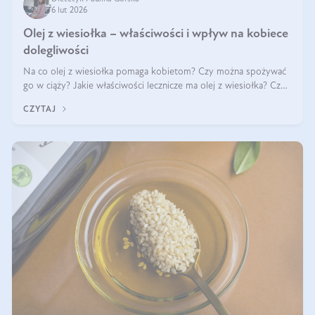
6 lut 2026
Olej z wiesiołka – właściwości i wpływ na kobiece
dolegliwości
Na co olej z wiesiołka pomaga kobietom? Czy można spożywać
go w ciąży? Jakie właściwości lecznicze ma olej z wiesiołka? Czy
jego skuteczność potwierdzają badania? Ile trzeba czekać na
CZYTAJ
efekty? Jaka jes