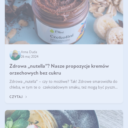
Anna Duda
26 maj 2024
Zdrowa „nutella”? Nasze propozycje kremów
orzechowych bez cukru
Zdrowa „nutella” – czy to możliwe? Tak! Zdrowe smarowidła do
chleba, w tym te o czekoladowym smaku, też mogą być pyszne.
Przeczytaj nasz artykuł i dowiedz się więcej!
CZYTAJ