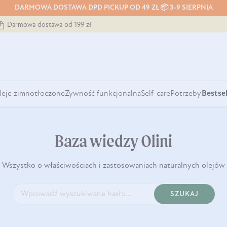
DARMOWA DOSTAWA DPD PICKUP OD 49 ZŁ 📦 3-9 SIERPNIA
Darmowa dostawa od 199 zł
leje zimnotłoczone
Żywność funkcjonalna
Self-care
Potrzeby
Bestsel
Baza wiedzy Olini
Wszystko o właściwościach i zastosowaniach naturalnych olejów
SZUKAJ