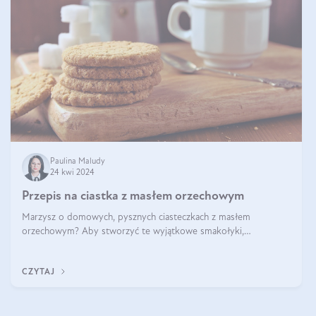
Paulina Maludy
24 kwi 2024
Przepis na ciastka z masłem orzechowym
Marzysz o domowych, pysznych ciasteczkach z masłem
orzechowym? Aby stworzyć te wyjątkowe smakołyki,
potrzebujesz kilku prostych składników takich jak masło
orzechowe, jajko, kawałki orzechów, mąka psz
CZYTAJ