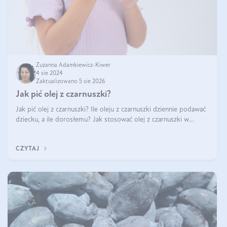
Zuzanna Adamkiewicz-Kiwer
4 sie 2024
Zaktualizowano 5 sie 2026
Jak pić olej z czarnuszki?
Jak pić olej z czarnuszki? Ile oleju z czarnuszki dziennie podawać
dziecku, a ile dorosłemu? Jak stosować olej z czarnuszki w
pielęgnacji? Jak powinno wyglądać dawkowanie oleju z
czarnuszki? Kto nie p
CZYTAJ