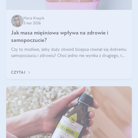
Maria Knapik
3 mar 2026
Jak masa mięśniowa wpływa na zdrowie i
samopoczucie?
Czy to możliwe, żeby duży obwód bicepsa równał się dobremu
samopoczuciu i zdrowiu? Choć jedno nie wynika z drugiego, to
jest między nimi powiązanie – masa mięśniowa może znacznie
poprawić jakość życia. W jaki sposób? W tym wpisie wszystko
CZYTAJ
wyjaśnimy.