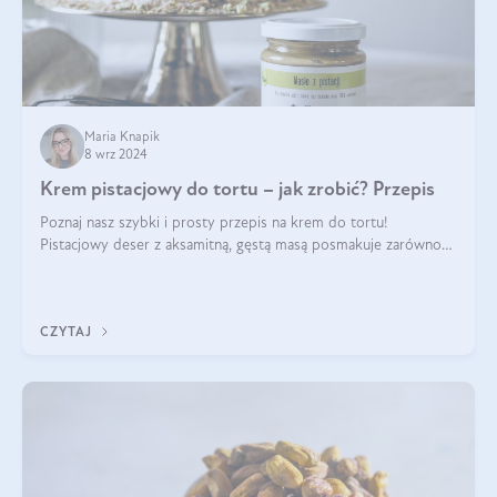
Maria Knapik
8 wrz 2024
Krem pistacjowy do tortu – jak zrobić? Przepis
Poznaj nasz szybki i prosty przepis na krem do tortu!
Pistacjowy deser z aksamitną, gęstą masą posmakuje zarówno
domownikom, jak i gościom. Dzięki niemu każdy kawałek ciasta
będzie prawdziwą ucztą dla
CZYTAJ