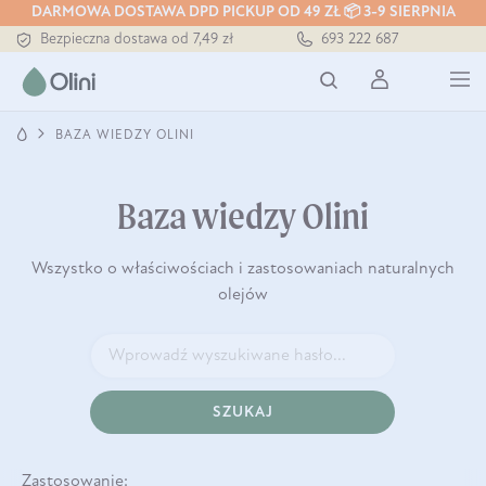
DARMOWA DOSTAWA DPD PICKUP OD 49 ZŁ 📦 3-9 SIERPNIA
Bezpieczna dostawa od 7,49 zł
693 222 687
Darmowa dostawa od 199 zł
Tłoczony zawsze na zimno
BAZA WIEDZY OLINI
Baza wiedzy Olini
Wszystko o właściwościach i zastosowaniach naturalnych
olejów
SZUKAJ
Zastosowanie: