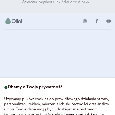
Akceptuję
Regulamin
i
Politykę prywatności
.
ul. Strzegomska 49
693 222 687
58-160 Świebodzice
Dbamy o Twoją prywatność
sklep@olini.pl
Polska
NIP 8860027066
Używamy plików cookies do prawidłowego działania strony,
REGON 890213034
personalizacji reklam, mierzenia ich skuteczności oraz analizy
ruchu. Twoje dane mogą być udostępniane partnerom
INFORMACJE
technologicznym, w tym Google (
dowiedz się, jak Google