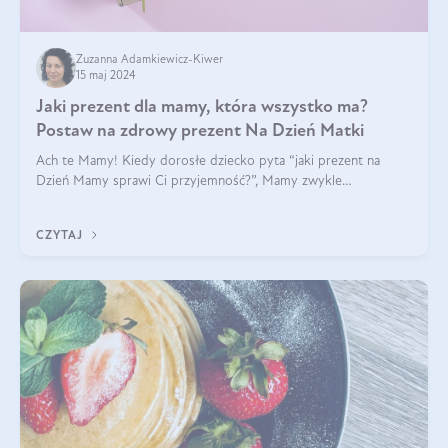
Zuzanna Adamkiewicz-Kiwer
15 maj 2024
Jaki prezent dla mamy, która wszystko ma?
Postaw na zdrowy prezent Na Dzień Matki
Ach te Mamy! Kiedy dorosłe dziecko pyta “jaki prezent na
Dzień Mamy sprawi Ci przyjemność?”, Mamy zwykle
odpowiadają ”Ja już wszystko mam!”. Co roku to samo. Jak
więc wybrać zdrowy prezent na Dzień Ma
CZYTAJ