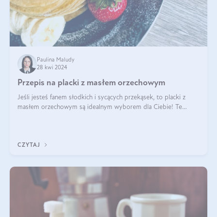
Paulina Maludy
28 kwi 2024
Przepis na placki z masłem orzechowym
Jeśli jesteś fanem słodkich i sycących przekąsek, to placki z
masłem orzechowym są idealnym wyborem dla Ciebie! Te
pyszne placuszki, idealne na śniadanie lub podwieczorek z
pewnością dostarczą Ci ener
CZYTAJ