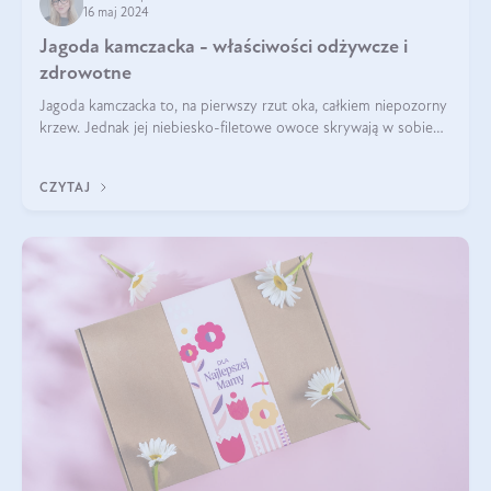
16 maj 2024
Jagoda kamczacka - właściwości odżywcze i
zdrowotne
Jagoda kamczacka to, na pierwszy rzut oka, całkiem niepozorny
krzew. Jednak jej niebiesko-filetowe owoce skrywają w sobie
wiele dobra. Jakie właściwości ma jagoda kamczacka? Poznasz je
w tym wpisie!
CZYTAJ