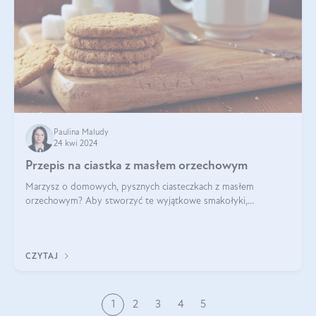
Paulina Maludy
24 kwi 2024
Przepis na ciastka z masłem orzechowym
Marzysz o domowych, pysznych ciasteczkach z masłem
orzechowym? Aby stworzyć te wyjątkowe smakołyki,
potrzebujesz kilku prostych składników takich jak masło
orzechowe, jajko, kawałki orzechów, mąka psz
CZYTAJ
1
2
3
4
5