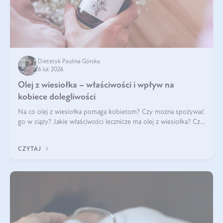
Dietetyk Paulina Górska
6 lut 2026
Olej z wiesiołka – właściwości i wpływ na
kobiece dolegliwości
Na co olej z wiesiołka pomaga kobietom? Czy można spożywać
go w ciąży? Jakie właściwości lecznicze ma olej z wiesiołka? Czy
jego skuteczność potwierdzają badania? Ile trzeba czekać na
efekty? Jaka jes
CZYTAJ