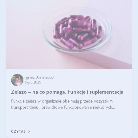
mgr inż. Anna Sobol
16 gru 2025
Żelazo – na co pomaga. Funkcje i suplementacja
Funkcje żelaza w organizmie obejmują przede wszystkim
transport tlenu i prawidłowe funkcjonowanie niektórych
enzymów. Żelazo odpowiada też za działanie układu
immunologicznego i nerwowego, szczególnie na wczesnym
etapie życia.
CZYTAJ