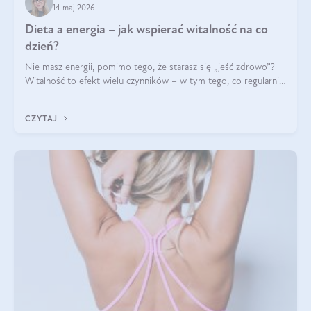
14 maj 2026
Dieta a energia – jak wspierać witalność na co
dzień?
Nie masz energii, pomimo tego, że starasz się „jeść zdrowo”?
Witalność to efekt wielu czynników – w tym tego, co regularnie
ląduje na talerzu. Zapotrzebowanie na składniki odżywcze różni
się w zależności od osoby
CZYTAJ