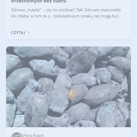
orzechowych bez cukru
Zdrowa „nutella” – czy to możliwe? Tak! Zdrowe smarowidła
do chleba, w tym te o czekoladowym smaku, też mogą być
pyszne. Przeczytaj nasz artykuł i dowiedz się więcej!
CZYTAJ
Maria Knapik