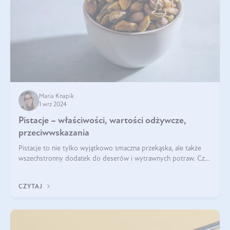
Maria Knapik
1 wrz 2024
Pistacje – właściwości, wartości odżywcze,
przeciwwskazania
Pistacje to nie tylko wyjątkowo smaczna przekąska, ale także
wszechstronny dodatek do deserów i wytrawnych potraw. Czy
pistacje są zdrowe? Jakie są ich właściwości? Gdzie rosną i czy
każdy może się ni
CZYTAJ