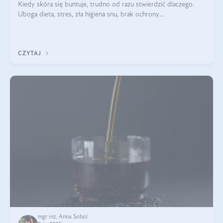
Kiedy skóra się buntuje, trudno od razu stwierdzić dlaczego.
Uboga dieta, stres, zła higiena snu, brak ochrony
przeciwsłonecznej – powodów nasilenia stanów zapalnych może
być wiele. Jak poradzić sobie z ich przyczynami i skutkami?
CZYTAJ
mgr inż. Anna Sobol