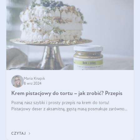
Maria Knapik
8 wrz 2024
Krem pistacjowy do tortu – jak zrobić? Przepis
Poznaj nasz szybki i prosty przepis na krem do tortu!
Pistacjowy deser z aksamitną, gęstą masą posmakuje zarówno
domownikom, jak i gościom. Dzięki niemu każdy kawałek ciasta
będzie prawdziwą ucztą dla
CZYTAJ