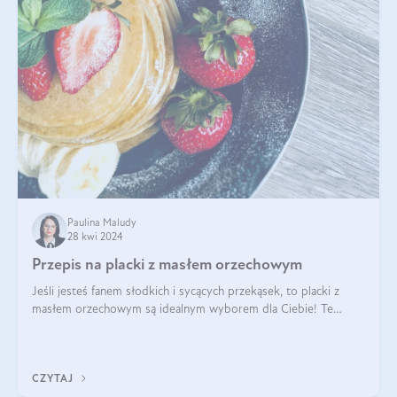
Paulina Maludy
28 kwi 2024
Przepis na placki z masłem orzechowym
Jeśli jesteś fanem słodkich i sycących przekąsek, to placki z
masłem orzechowym są idealnym wyborem dla Ciebie! Te
pyszne placuszki, idealne na śniadanie lub podwieczorek z
pewnością dostarczą Ci ener
CZYTAJ