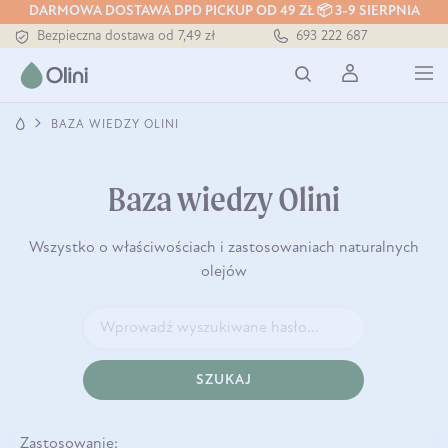
DARMOWA DOSTAWA DPD PICKUP OD 49 ZŁ 📦 3-9 SIERPNIA
Bezpieczna dostawa od 7,49 zł
693 222 687
Darmowa dostawa od 199 zł
Tłoczony zawsze na zimno
BAZA WIEDZY OLINI
Baza wiedzy Olini
Wszystko o właściwościach i zastosowaniach naturalnych
olejów
SZUKAJ
Zastosowanie: