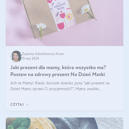
Zuzanna Adamkiewicz-Kiwer
15 maj 2024
Jaki prezent dla mamy, która wszystko ma?
Postaw na zdrowy prezent Na Dzień Matki
Ach te Mamy! Kiedy dorosłe dziecko pyta “jaki prezent na
Dzień Mamy sprawi Ci przyjemność?”, Mamy zwykle
odpowiadają ”Ja już wszystko mam!”. Co roku to samo. Jak
więc wybrać zdrowy prezent na Dzień Ma
CZYTAJ