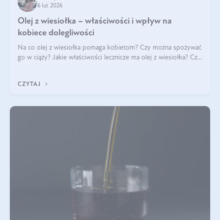
6 lut 2026
Olej z wiesiołka – właściwości i wpływ na
kobiece dolegliwości
Na co olej z wiesiołka pomaga kobietom? Czy można spożywać
go w ciąży? Jakie właściwości lecznicze ma olej z wiesiołka? Czy
jego skuteczność potwierdzają badania? Ile trzeba czekać na
efekty? Jaka jes
CZYTAJ