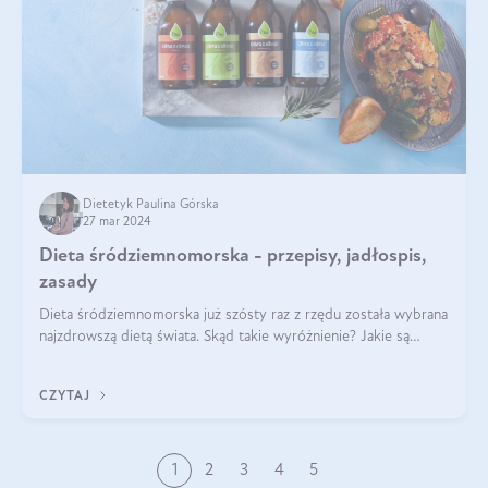
Dietetyk Paulina Górska
27 mar 2024
Dieta śródziemnomorska - przepisy, jadłospis,
zasady
Dieta śródziemnomorska już szósty raz z rzędu została wybrana
najzdrowszą dietą świata. Skąd takie wyróżnienie? Jakie są
zalety diety śródziemnomorskiej i jak wprowadzić jej zasady w
życie? Wszystko z
CZYTAJ
1
2
3
4
5