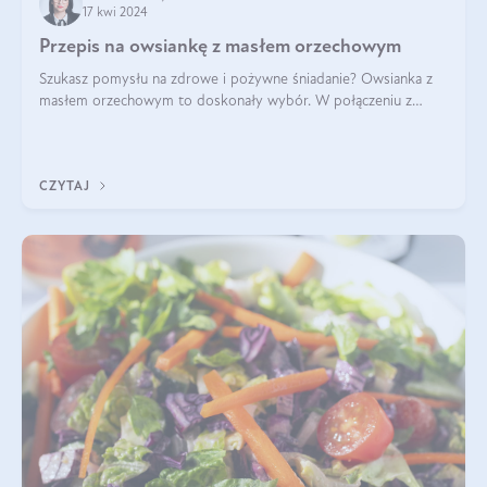
17 kwi 2024
Przepis na owsiankę z masłem orzechowym
Szukasz pomysłu na zdrowe i pożywne śniadanie? Owsianka z
masłem orzechowym to doskonały wybór. W połączeniu z
dodatkami takimi jak banany, orzechy i syrop klonowy, stworzy
idealną kombinację smaków o
CZYTAJ