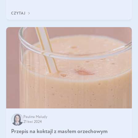
orzechowe, jajko, kawałki orzechów, mąka psz
CZYTAJ
Paulina Maludy
21 kwi 2024
Przepis na koktajl z masłem orzechowym