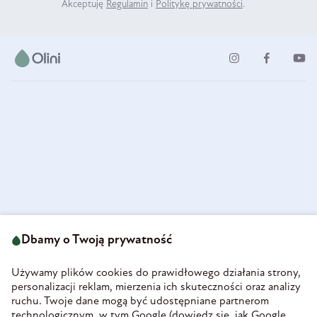
Akceptuję
Regulamin
i
Politykę prywatności
.
ul. Strzegomska 49
693 222 687
58-160 Świebodzice
Dbamy o Twoją prywatność
sklep@olini.pl
Polska
NIP 8860027066
Używamy plików cookies do prawidłowego działania strony,
REGON 890213034
personalizacji reklam, mierzenia ich skuteczności oraz analizy
ruchu. Twoje dane mogą być udostępniane partnerom
INFORMACJE
technologicznym, w tym Google (
dowiedz się, jak Google