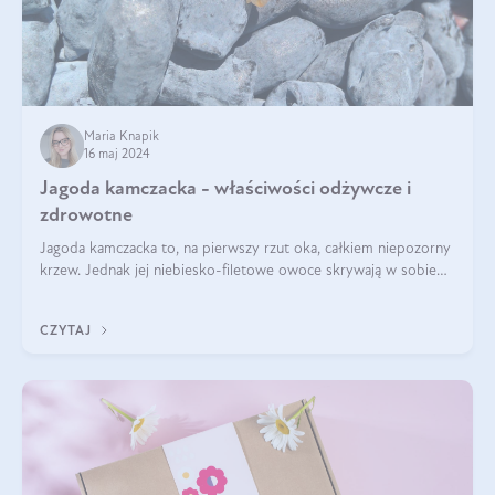
Maria Knapik
16 maj 2024
Jagoda kamczacka - właściwości odżywcze i
zdrowotne
Jagoda kamczacka to, na pierwszy rzut oka, całkiem niepozorny
krzew. Jednak jej niebiesko-filetowe owoce skrywają w sobie
wiele dobra. Jakie właściwości ma jagoda kamczacka? Poznasz je
w tym wpisie!
CZYTAJ