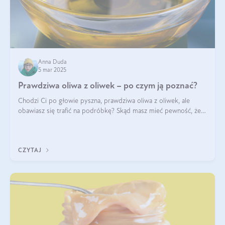
Anna Duda
5 mar 2025
Prawdziwa oliwa z oliwek – po czym ją poznać?
Chodzi Ci po głowie pyszna, prawdziwa oliwa z oliwek, ale
obawiasz się trafić na podróbkę? Skąd masz mieć pewność, że
produkt, który kupujesz, powstał z owoców z oliwnych gajów?
A do tego jest śwież
CZYTAJ