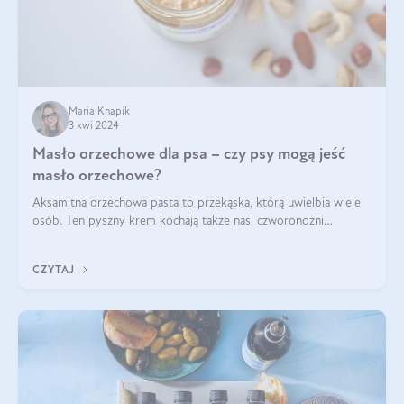
Maria Knapik
3 kwi 2024
Masło orzechowe dla psa – czy psy mogą jeść
masło orzechowe?
Aksamitna orzechowa pasta to przekąska, którą uwielbia wiele
osób. Ten pyszny krem kochają także nasi czworonożni
przyjaciele. W jaki sposób mogę psu podać masło orzechowe?
Czy jest ono bezpieczne d
CZYTAJ