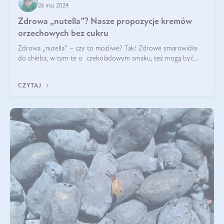
26 maj 2024
Zdrowa „nutella”? Nasze propozycje kremów
orzechowych bez cukru
Zdrowa „nutella” – czy to możliwe? Tak! Zdrowe smarowidła
do chleba, w tym te o czekoladowym smaku, też mogą być
pyszne. Przeczytaj nasz artykuł i dowiedz się więcej!
CZYTAJ