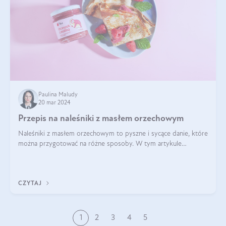
Paulina Maludy
20 mar 2024
Przepis na naleśniki z masłem orzechowym
Naleśniki z masłem orzechowym to pyszne i sycące danie, które
można przygotować na różne sposoby. W tym artykule
przedstawimy przepisy na naleśniki z masłem orzechowym
zaproponujemy różne warianty i d
CZYTAJ
1
2
3
4
5