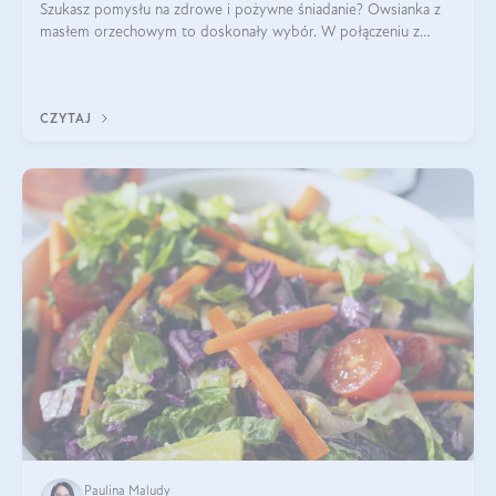
Szukasz pomysłu na zdrowe i pożywne śniadanie? Owsianka z
masłem orzechowym to doskonały wybór. W połączeniu z
dodatkami takimi jak banany, orzechy i syrop klonowy, stworzy
idealną kombinację smaków o
CZYTAJ
Paulina Maludy