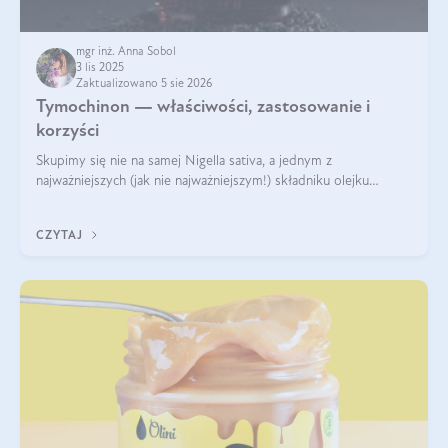
mgr inż. Anna Sobol
3 lis 2025
Zaktualizowano 5 sie 2026
Tymochinon — właściwości, zastosowanie i
korzyści
Skupimy się nie na samej Nigella sativa, a jednym z
najważniejszych (jak nie najważniejszym!) składniku olejku
eterycznego z czarnuszki: tymochinonie.
CZYTAJ