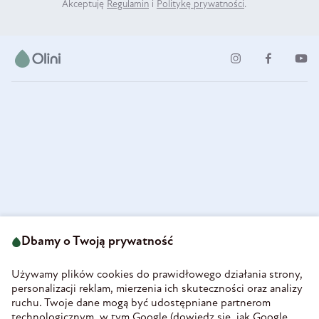
Akceptuję
Regulamin
i
Politykę prywatności
.
ul. Strzegomska 49
693 222 687
58-160 Świebodzice
Dbamy o Twoją prywatność
sklep@olini.pl
Polska
NIP 8860027066
Używamy plików cookies do prawidłowego działania strony,
REGON 890213034
personalizacji reklam, mierzenia ich skuteczności oraz analizy
ruchu. Twoje dane mogą być udostępniane partnerom
INFORMACJE
technologicznym, w tym Google (
dowiedz się, jak Google