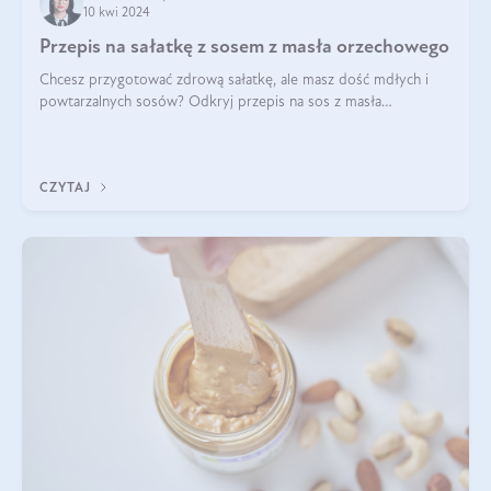
10 kwi 2024
Przepis na sałatkę z sosem z masła orzechowego
Chcesz przygotować zdrową sałatkę, ale masz dość mdłych i
powtarzalnych sosów? Odkryj przepis na sos z masła
orzechowego i sosu sojowego, idealny zdrowy sos orzechowy
do sałatki, którą przygotowała dl
CZYTAJ