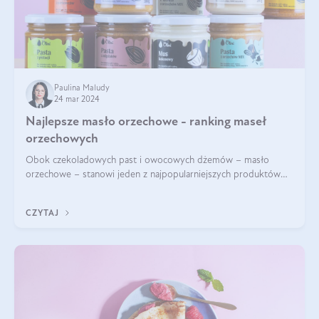
Paulina Maludy
24 mar 2024
Najlepsze masło orzechowe - ranking maseł
orzechowych
Obok czekoladowych past i owocowych dżemów – masło
orzechowe – stanowi jeden z najpopularniejszych produktów
żywieniowych i element wielu diet. Dobre masło orzechowe
naturalne to skarbnica protein ora
CZYTAJ