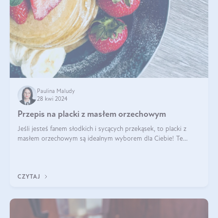
Paulina Maludy
28 kwi 2024
Przepis na placki z masłem orzechowym
Jeśli jesteś fanem słodkich i sycących przekąsek, to placki z
masłem orzechowym są idealnym wyborem dla Ciebie! Te
pyszne placuszki, idealne na śniadanie lub podwieczorek z
pewnością dostarczą Ci ener
CZYTAJ