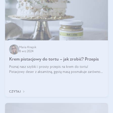
Maria Knapik
8 wrz 2024
Krem pistacjowy do tortu – jak zrobić? Przepis
Poznaj nasz szybki i prosty przepis na krem do tortu!
Pistacjowy deser z aksamitną, gęstą masą posmakuje zarówno
domownikom, jak i gościom. Dzięki niemu każdy kawałek ciasta
będzie prawdziwą ucztą dla
CZYTAJ