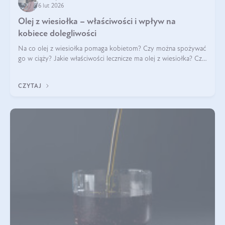
6 lut 2026
Olej z wiesiołka – właściwości i wpływ na
kobiece dolegliwości
Na co olej z wiesiołka pomaga kobietom? Czy można spożywać
go w ciąży? Jakie właściwości lecznicze ma olej z wiesiołka? Czy
jego skuteczność potwierdzają badania? Ile trzeba czekać na
efekty? Jaka jes
CZYTAJ