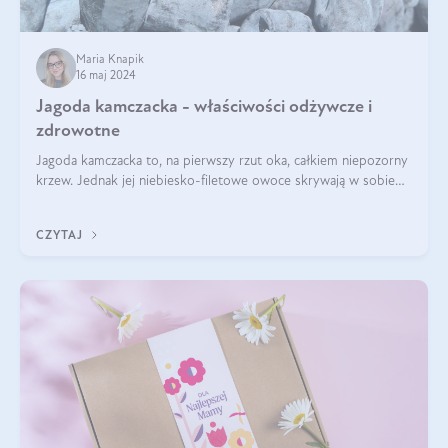
Maria Knapik
16 maj 2024
Jagoda kamczacka - właściwości odżywcze i
zdrowotne
Jagoda kamczacka to, na pierwszy rzut oka, całkiem niepozorny
krzew. Jednak jej niebiesko-filetowe owoce skrywają w sobie
wiele dobra. Jakie właściwości ma jagoda kamczacka? Poznasz je
w tym wpisie!
CZYTAJ