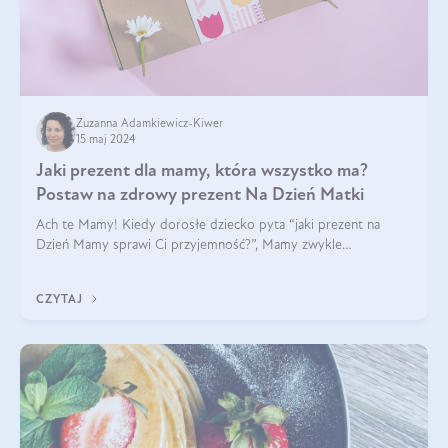
Zuzanna Adamkiewicz-Kiwer
15 maj 2024
Jaki prezent dla mamy, która wszystko ma?
Postaw na zdrowy prezent Na Dzień Matki
Ach te Mamy! Kiedy dorosłe dziecko pyta “jaki prezent na
Dzień Mamy sprawi Ci przyjemność?”, Mamy zwykle
odpowiadają ”Ja już wszystko mam!”. Co roku to samo. Jak
więc wybrać zdrowy prezent na Dzień Ma
CZYTAJ