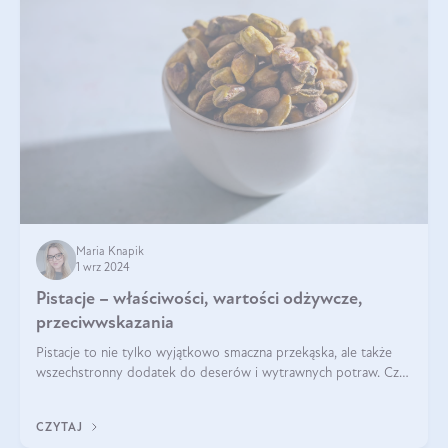
Maria Knapik
1 wrz 2024
Pistacje – właściwości, wartości odżywcze,
przeciwwskazania
Pistacje to nie tylko wyjątkowo smaczna przekąska, ale także
wszechstronny dodatek do deserów i wytrawnych potraw. Czy
pistacje są zdrowe? Jakie są ich właściwości? Gdzie rosną i czy
każdy może się ni
CZYTAJ