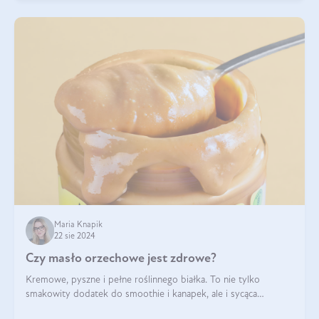
Maria Knapik
22 sie 2024
Czy masło orzechowe jest zdrowe?
Kremowe, pyszne i pełne roślinnego białka. To nie tylko
smakowity dodatek do smoothie i kanapek, ale i sycąca
przekąska dla całej rodziny. Czy warto jeść masło orzechowe?