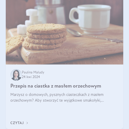
Paulina Maludy
24 kwi 2024
Przepis na ciastka z masłem orzechowym
Marzysz o domowych, pysznych ciasteczkach z masłem
orzechowym? Aby stworzyć te wyjątkowe smakołyki,
potrzebujesz kilku prostych składników takich jak masło
orzechowe, jajko, kawałki orzechów, mąka psz
CZYTAJ