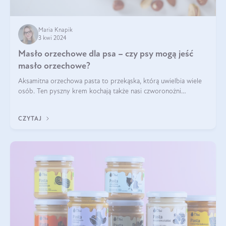
Maria Knapik
3 kwi 2024
Masło orzechowe dla psa – czy psy mogą jeść
masło orzechowe?
Aksamitna orzechowa pasta to przekąska, którą uwielbia wiele
osób. Ten pyszny krem kochają także nasi czworonożni
przyjaciele. W jaki sposób mogę psu podać masło orzechowe?
Czy jest ono bezpieczne d
CZYTAJ