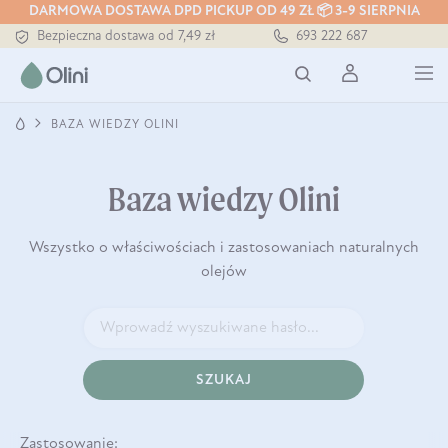
DARMOWA DOSTAWA DPD PICKUP OD 49 ZŁ 📦 3-9 SIERPNIA
Tłoczony zawsze na zimno
693 222 687
Bezpieczna dostawa od 7,49 zł
Darmowa dostawa od 199 zł
Tłoczony zawsze na zimno
BAZA WIEDZY OLINI
Baza wiedzy Olini
Wszystko o właściwościach i zastosowaniach naturalnych
olejów
SZUKAJ
Zastosowanie: