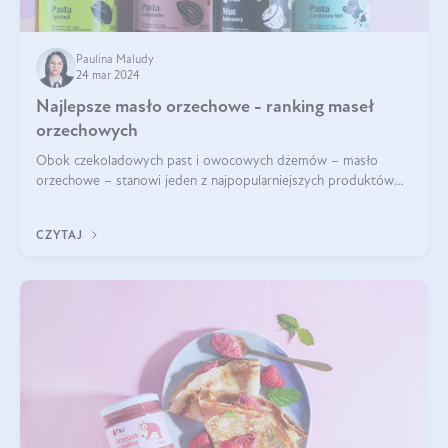
Paulina Maludy
24 mar 2024
Najlepsze masło orzechowe - ranking maseł
orzechowych
Obok czekoladowych past i owocowych dżemów – masło
orzechowe – stanowi jeden z najpopularniejszych produktów
żywieniowych i element wielu diet. Dobre masło orzechowe
naturalne to skarbnica protein ora
CZYTAJ