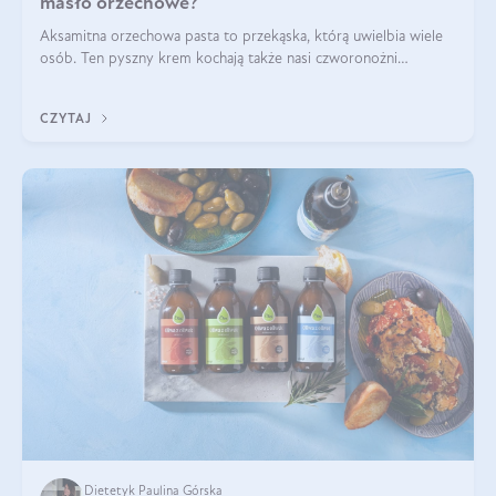
masło orzechowe?
Aksamitna orzechowa pasta to przekąska, którą uwielbia wiele
osób. Ten pyszny krem kochają także nasi czworonożni
przyjaciele. W jaki sposób mogę psu podać masło orzechowe?
Czy jest ono bezpieczne d
CZYTAJ
Dietetyk Paulina Górska