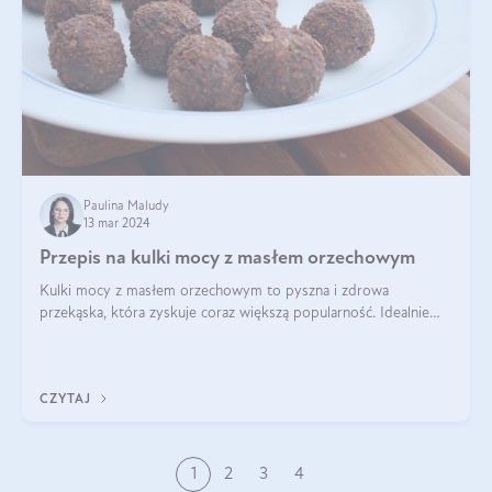
Paulina Maludy
13 mar 2024
Przepis na kulki mocy z masłem orzechowym
Kulki mocy z masłem orzechowym to pyszna i zdrowa
przekąska, która zyskuje coraz większą popularność. Idealnie
sprawdza się jako energetyczny dodatek do diety czy zdrowe
słodycze. Czym są te pyszne ku
CZYTAJ
1
2
3
4