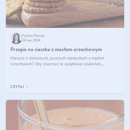
Paulina Maludy
24 kwi 2024
Przepis na ciastka z masłem orzechowym
Marzysz o domowych, pysznych ciasteczkach z masłem
orzechowym? Aby stworzyć te wyjątkowe smakołyki,
potrzebujesz kilku prostych składników takich jak masło
orzechowe, jajko, kawałki orzechów, mąka psz
CZYTAJ