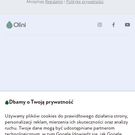
Akceptuję
Regulamin
i
Politykę prywatności
.
ul. Strzegomska 49
693 222 687
58-160 Świebodzice
Dbamy o Twoją prywatność
sklep@olini.pl
Polska
NIP 8860027066
Używamy plików cookies do prawidłowego działania strony,
REGON 890213034
personalizacji reklam, mierzenia ich skuteczności oraz analizy
ruchu. Twoje dane mogą być udostępniane partnerom
INFORMACJE
technologicznym, w tym Google (
dowiedz się, jak Google