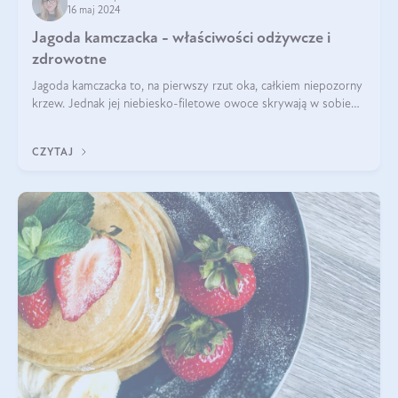
16 maj 2024
Jagoda kamczacka - właściwości odżywcze i
zdrowotne
Jagoda kamczacka to, na pierwszy rzut oka, całkiem niepozorny
krzew. Jednak jej niebiesko-filetowe owoce skrywają w sobie
wiele dobra. Jakie właściwości ma jagoda kamczacka? Poznasz je
w tym wpisie!
CZYTAJ