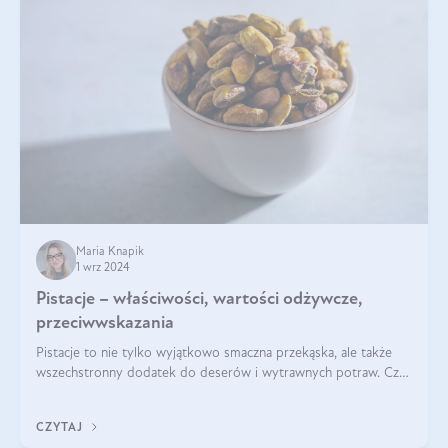
Maria Knapik
1 wrz 2024
Pistacje – właściwości, wartości odżywcze,
przeciwwskazania
Pistacje to nie tylko wyjątkowo smaczna przekąska, ale także
wszechstronny dodatek do deserów i wytrawnych potraw. Czy
pistacje są zdrowe? Jakie są ich właściwości? Gdzie rosną i czy
każdy może się ni
CZYTAJ