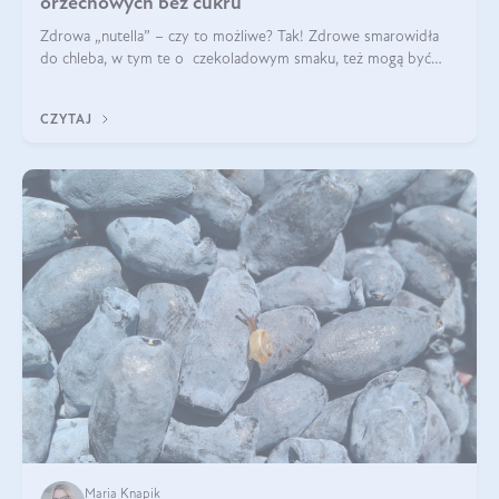
orzechowych bez cukru
Zdrowa „nutella” – czy to możliwe? Tak! Zdrowe smarowidła
do chleba, w tym te o czekoladowym smaku, też mogą być
pyszne. Przeczytaj nasz artykuł i dowiedz się więcej!
CZYTAJ
Maria Knapik