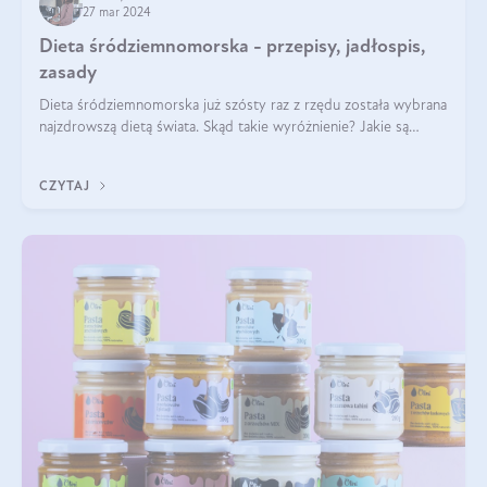
27 mar 2024
Dieta śródziemnomorska - przepisy, jadłospis,
zasady
Dieta śródziemnomorska już szósty raz z rzędu została wybrana
najzdrowszą dietą świata. Skąd takie wyróżnienie? Jakie są
zalety diety śródziemnomorskiej i jak wprowadzić jej zasady w
życie? Wszystko z
CZYTAJ