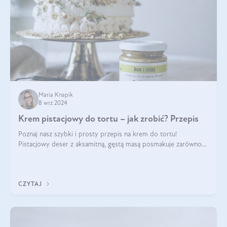
Maria Knapik
8 wrz 2024
Krem pistacjowy do tortu – jak zrobić? Przepis
Poznaj nasz szybki i prosty przepis na krem do tortu!
Pistacjowy deser z aksamitną, gęstą masą posmakuje zarówno
domownikom, jak i gościom. Dzięki niemu każdy kawałek ciasta
będzie prawdziwą ucztą dla
CZYTAJ