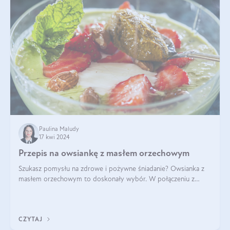
Paulina Maludy
17 kwi 2024
Przepis na owsiankę z masłem orzechowym
Szukasz pomysłu na zdrowe i pożywne śniadanie? Owsianka z
masłem orzechowym to doskonały wybór. W połączeniu z
dodatkami takimi jak banany, orzechy i syrop klonowy, stworzy
idealną kombinację smaków o
CZYTAJ