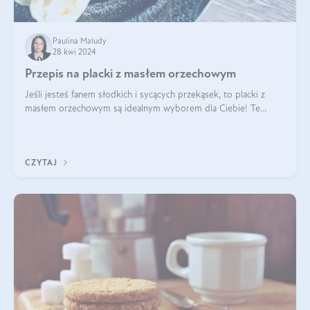
Paulina Maludy
28 kwi 2024
Przepis na placki z masłem orzechowym
Jeśli jesteś fanem słodkich i sycących przekąsek, to placki z
masłem orzechowym są idealnym wyborem dla Ciebie! Te
pyszne placuszki, idealne na śniadanie lub podwieczorek z
pewnością dostarczą Ci ener
CZYTAJ