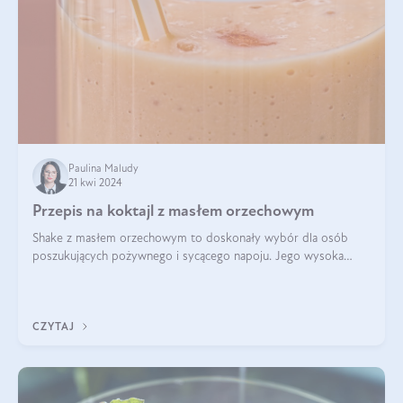
Paulina Maludy
21 kwi 2024
Przepis na koktajl z masłem orzechowym
Shake z masłem orzechowym to doskonały wybór dla osób
poszukujących pożywnego i sycącego napoju. Jego wysoka
zawartość białka sprawia, że jest idealnym uzupełnieniem diety,
szczególnie dla osób aktywn
CZYTAJ