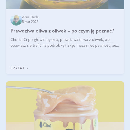
Anna Duda
5 mar 2025
Prawdziwa oliwa z oliwek – po czym ją poznać?
Chodzi Ci po głowie pyszna, prawdziwa oliwa z oliwek, ale
obawiasz się trafić na podróbkę? Skąd masz mieć pewność, że
produkt, który kupujesz, powstał z owoców z oliwnych gajów?
A do tego jest śwież
CZYTAJ