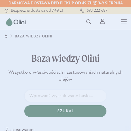
DARMOWA DOSTAWA DPD PICKUP OD 49 ZŁ 📦 3-9 SIERPNIA
Bezpieczna dostawa od 7,49 zł
693 222 687
Darmowa dostawa od 199 zł
Tłoczony zawsze na zimno
BAZA WIEDZY OLINI
Baza wiedzy Olini
Wszystko o właściwościach i zastosowaniach naturalnych
olejów
SZUKAJ
Zastosowanie: