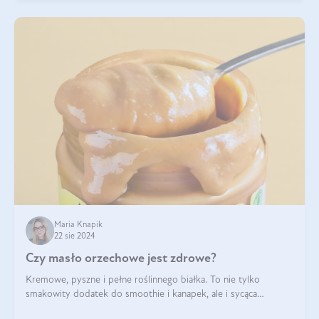
Maria Knapik
22 sie 2024
Czy masło orzechowe jest zdrowe?
Kremowe, pyszne i pełne roślinnego białka. To nie tylko
smakowity dodatek do smoothie i kanapek, ale i sycąca
przekąska dla całej rodziny. Czy warto jeść masło orzechowe?