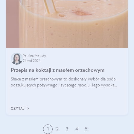
Paulina Maludy
21 kwi 2024
Przepis na koktajl z masłem orzechowym
Shake z masłem orzechowym to doskonały wybór dla osób
poszukujących pożywnego i sycącego napoju. Jego wysoka
zawartość białka sprawia, że jest idealnym uzupełnieniem diety,
szczególnie dla osób aktywn
CZYTAJ
1
2
3
4
5