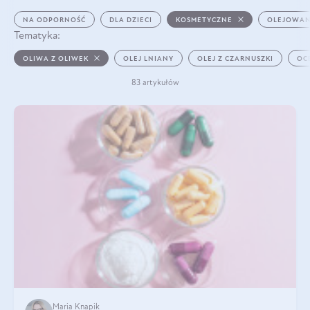
NA ODPORNOŚĆ
DLA DZIECI
KOSMETYCZNE
OLEJOWAN
Tematyka:
OLIWA Z OLIWEK
OLEJ LNIANY
OLEJ Z CZARNUSZKI
OC
83 artykułów
Maria Knapik