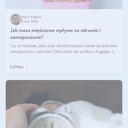
Maria Knapik
3 mar 2026
Jak masa mięśniowa wpływa na zdrowie i
samopoczucie?
Czy to możliwe, żeby duży obwód bicepsa równał się dobremu
samopoczuciu i zdrowiu? Choć jedno nie wynika z drugiego, to
jest między nimi powiązanie – masa mięśniowa może znacznie
poprawić jakość życia. W jaki sposób? W tym wpisie wszystko
CZYTAJ
wyjaśnimy.