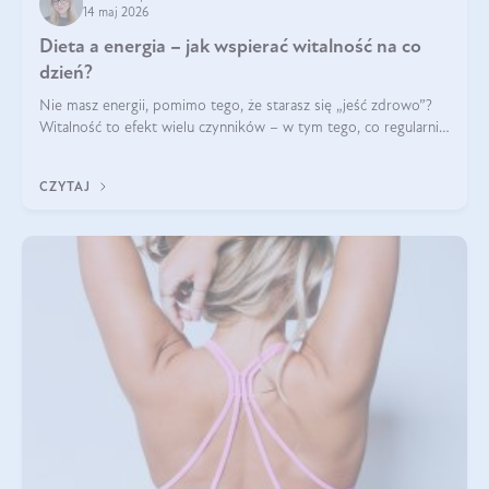
14 maj 2026
Dieta a energia – jak wspierać witalność na co
dzień?
Nie masz energii, pomimo tego, że starasz się „jeść zdrowo”?
Witalność to efekt wielu czynników – w tym tego, co regularnie
ląduje na talerzu. Zapotrzebowanie na składniki odżywcze różni
się w zależności od osoby
CZYTAJ