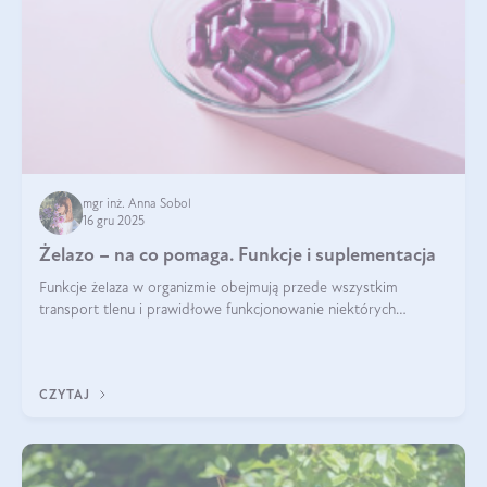
mgr inż. Anna Sobol
16 gru 2025
Żelazo – na co pomaga. Funkcje i suplementacja
Funkcje żelaza w organizmie obejmują przede wszystkim
transport tlenu i prawidłowe funkcjonowanie niektórych
enzymów. Żelazo odpowiada też za działanie układu
immunologicznego i nerwowego, szczególnie na wczesnym
etapie życia.
CZYTAJ