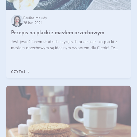
Paulina Maludy
28 kwi 2024
Przepis na placki z masłem orzechowym
Jeśli jesteś fanem słodkich i sycących przekąsek, to placki z
masłem orzechowym są idealnym wyborem dla Ciebie! Te
pyszne placuszki, idealne na śniadanie lub podwieczorek z
pewnością dostarczą Ci ener
CZYTAJ