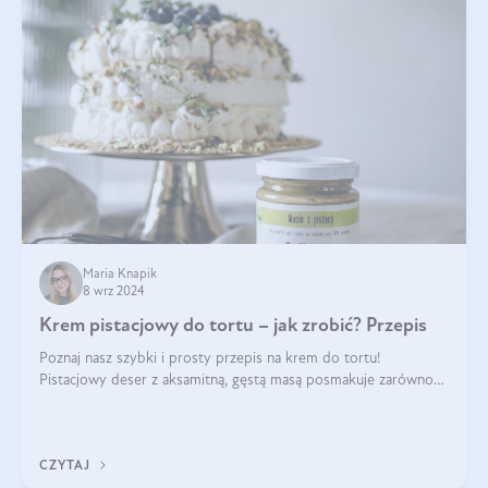
Maria Knapik
8 wrz 2024
Krem pistacjowy do tortu – jak zrobić? Przepis
Poznaj nasz szybki i prosty przepis na krem do tortu!
Pistacjowy deser z aksamitną, gęstą masą posmakuje zarówno
domownikom, jak i gościom. Dzięki niemu każdy kawałek ciasta
będzie prawdziwą ucztą dla
CZYTAJ