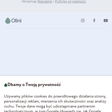
Akceptuję
Regulamin
i
Politykę prywatności
.
ul. Strzegomska 49
693 222 687
58-160 Świebodzice
Dbamy o Twoją prywatność
sklep@olini.pl
Polska
NIP 8860027066
Używamy plików cookies do prawidłowego działania strony,
REGON 890213034
personalizacji reklam, mierzenia ich skuteczności oraz analizy
ruchu. Twoje dane mogą być udostępniane partnerom
INFORMACJE
technologicznym, w tym Google (
dowiedz się, jak Google