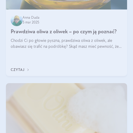
Anna Duda
5 mar 2025
Prawdziwa oliwa z oliwek – po czym ją poznać?
Chodzi Ci po głowie pyszna, prawdziwa oliwa z oliwek, ale
obawiasz się trafić na podróbkę? Skąd masz mieć pewność, że
produkt, który kupujesz, powstał z owoców z oliwnych gajów?
A do tego jest śwież
CZYTAJ