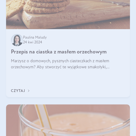
Paulina Maludy
24 kwi 2024
Przepis na ciastka z masłem orzechowym
Marzysz o domowych, pysznych ciasteczkach z masłem
orzechowym? Aby stworzyć te wyjątkowe smakołyki,
potrzebujesz kilku prostych składników takich jak masło
orzechowe, jajko, kawałki orzechów, mąka psz
CZYTAJ