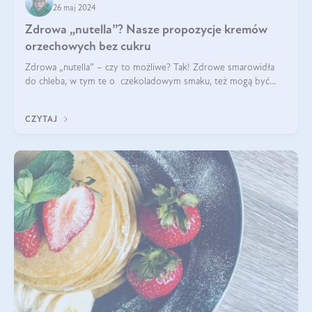
26 maj 2024
Zdrowa „nutella”? Nasze propozycje kremów
orzechowych bez cukru
Zdrowa „nutella” – czy to możliwe? Tak! Zdrowe smarowidła
do chleba, w tym te o czekoladowym smaku, też mogą być
pyszne. Przeczytaj nasz artykuł i dowiedz się więcej!
CZYTAJ