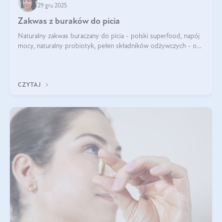
29 gru 2025
Zakwas z buraków do picia
Naturalny zakwas buraczany do picia - polski superfood, napój
mocy, naturalny probiotyk, pełen składników odżywczych - o
zakwasie z buraka mówi się w samych superlatywach. Niektórzy
z Was usłyszeli o
CZYTAJ