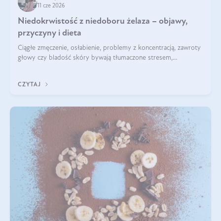
11 cze 2026
Niedokrwistość z niedoboru żelaza – objawy,
przyczyny i dieta
Ciągłe zmęczenie, osłabienie, problemy z koncentracją, zawroty
głowy czy bladość skóry bywają tłumaczone stresem,
przepracowaniem lub niedoborem snu. Tymczasem ich
przyczyną może być niedokrwistość z niedoboru żelaza.
CZYTAJ