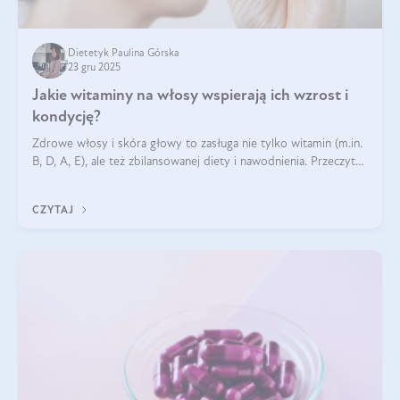
Dietetyk Paulina Górska
23 gru 2025
Jakie witaminy na włosy wspierają ich wzrost i
kondycję?
Zdrowe włosy i skóra głowy to zasługa nie tylko witamin (m.in.
B, D, A, E), ale też zbilansowanej diety i nawodnienia. Przeczytaj
nasz artykuł i dowiedz się, które składniki najskuteczniej hamują
wypadanie włosów.
CZYTAJ