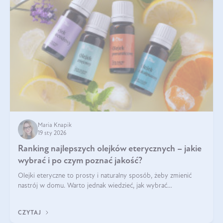
Maria Knapik
19 sty 2026
Ranking najlepszych olejków eterycznych – jakie
wybrać i po czym poznać jakość?
Olejki eteryczne to prosty i naturalny sposób, żeby zmienić
nastrój w domu. Warto jednak wiedzieć, jak wybrać
odpowiednie produkty. Po czym poznać, że są one dobrej
jakości? Jakie olejki eteryczne są najlepsze? Poznaj najważniejsze
CZYTAJ
kryteria wyboru!