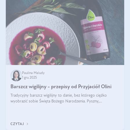
Paulina Maludy
1 gru 2025
Barszcz wigilijny - przepisy od Przyjaciół Olini
Tradycyjny barszcz wigilijny to danie, bez którego ciężko
wyobrazić sobie Święta Bożego Narodzenia. Pyszny,
aromatyczny, esencjonalny, pachnący grzybami, o pięknym
klarownym kolorze. W czym tkwi tajem
CZYTAJ