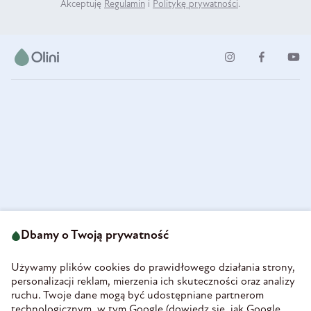
Akceptuję
Regulamin
i
Politykę prywatności
.
ul. Strzegomska 49
693 222 687
58-160 Świebodzice
Dbamy o Twoją prywatność
sklep@olini.pl
Polska
NIP 8860027066
Używamy plików cookies do prawidłowego działania strony,
REGON 890213034
personalizacji reklam, mierzenia ich skuteczności oraz analizy
ruchu. Twoje dane mogą być udostępniane partnerom
INFORMACJE
technologicznym, w tym Google (
dowiedz się, jak Google