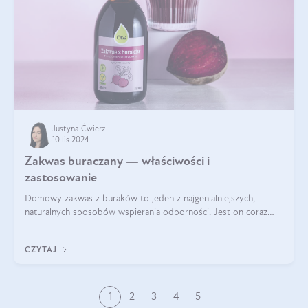
Justyna Ćwierz
10 lis 2024
Zakwas buraczany — właściwości i
zastosowanie
Domowy zakwas z buraków to jeden z najgenialniejszych,
naturalnych sposobów wspierania odporności. Jest on coraz
częstszym elementem diety wielu z Was. Naturalny zakwas
buraczany zachowuje pełnię sw
CZYTAJ
1
2
3
4
5