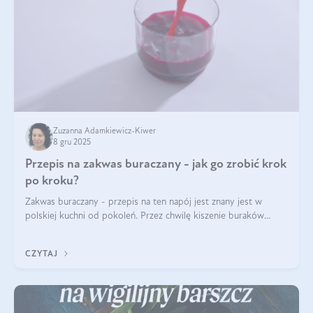
Zuzanna Adamkiewicz-Kiwer
8 gru 2025
Przepis na zakwas buraczany - jak go zrobić krok
po kroku?
Zakwas buraczany - przepis na ten napój jest znany jest w
polskiej kuchni od pokoleń. Przez chwilę kiszenie buraków
czerwonych zostało zapomniane, by w ostatnim czasie powrócić
na fali popularności na
CZYTAJ