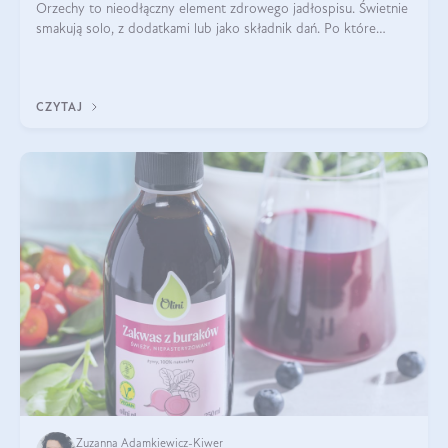
Orzechy to nieodłączny element zdrowego jadłospisu. Świetnie
smakują solo, z dodatkami lub jako składnik dań. Po które
orzechy warto sięgać zamiast niezdrowej przekąski? Dowiesz
się z tego tekstu!
CZYTAJ
Zuzanna Adamkiewicz-Kiwer