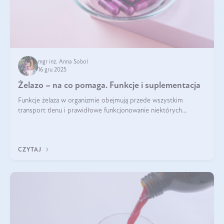
mgr inż. Anna Sobol
16 gru 2025
Żelazo – na co pomaga. Funkcje i suplementacja
Funkcje żelaza w organizmie obejmują przede wszystkim
transport tlenu i prawidłowe funkcjonowanie niektórych
enzymów. Żelazo odpowiada też za działanie układu
immunologicznego i nerwowego, szczególnie na wczesnym
etapie życia.
CZYTAJ