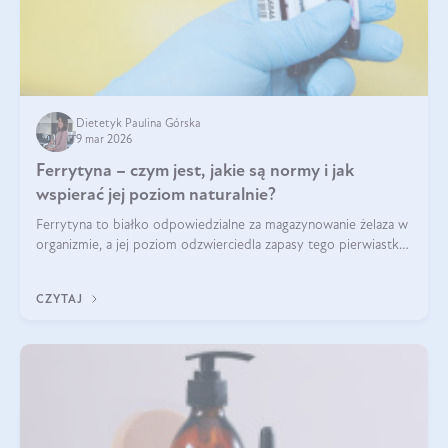
Dietetyk Paulina Górska
9 mar 2026
Ferrytyna – czym jest, jakie są normy i jak
wspierać jej poziom naturalnie?
Ferrytyna to białko odpowiedzialne za magazynowanie żelaza w
organizmie, a jej poziom odzwierciedla zapasy tego pierwiastka.
Warto dowiedzieć się więcej na jej temat, ponieważ niedobór
ferrytyny daje objawy, które mogą utrudniać codzienne
CZYTAJ
funkcjonowanie (