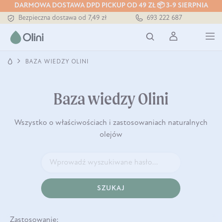
Tłoczony zawsze na zimno
DARMOWA DOSTAWA DPD PICKUP OD 49 ZŁ 📦 3-9 SIERPNIA
Bezpieczna dostawa od 7,49 zł
693 222 687
Darmowa dostawa od 199 zł
Tłoczony zawsze na zimno
BAZA WIEDZY OLINI
Baza wiedzy Olini
Wszystko o właściwościach i zastosowaniach naturalnych
olejów
SZUKAJ
Zastosowanie: