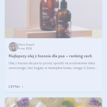
Maria Knapik
4 mar 2026
Najlepszy olej z łososia dla psa – ranking cech
Olej z łososia dla psa to prosty sposób na urozmaicenie diety
czworonoga. Jest bogaty w niezbędne kwasy omega-3, które
mogą pozytywnie wpłynąć na ogólną formę pupila. Na jakie
właściwości tego oleju rybiego warto w szczególności zwrócić
uwagę?
CZYTAJ