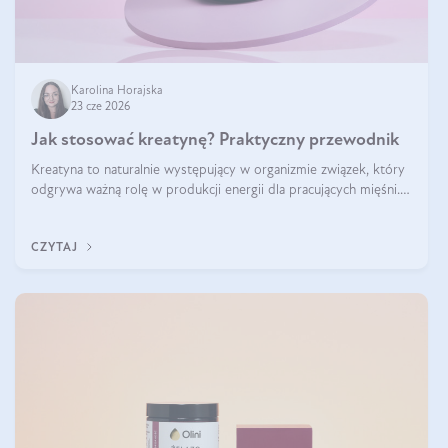
Karolina Horajska
23 cze 2026
Jak stosować kreatynę? Praktyczny przewodnik
Kreatyna to naturalnie występujący w organizmie związek, który
odgrywa ważną rolę w produkcji energii dla pracujących mięśni.
Choć przez lata kojarzono ją głównie ze sportami siłowymi, dziś
jest jednym z najlepiej przebadanych suplementów stosowanych
CZYTAJ
prze