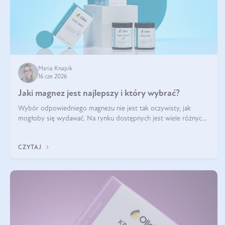
Maria Knapik
16 cze 2026
Jaki magnez jest najlepszy i który wybrać?
Wybór odpowiedniego magnezu nie jest tak oczywisty, jak
mogłoby się wydawać. Na rynku dostępnych jest wiele różnych
form tego pierwiastka, a każda z nich różni się przyswajalnością,
działaniem i tolerancją przez organizm.
CZYTAJ