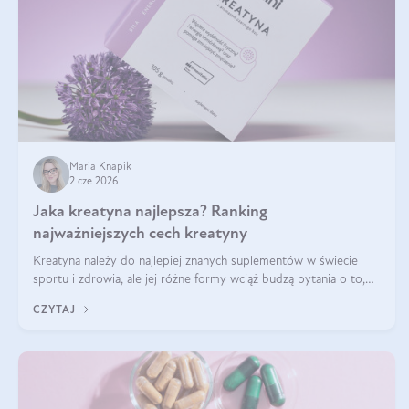
Maria Knapik
2 cze 2026
Jaka kreatyna najlepsza? Ranking
najważniejszych cech kreatyny
Kreatyna należy do najlepiej znanych suplementów w świecie
sportu i zdrowia, ale jej różne formy wciąż budzą pytania o to,
która sprawdza się najlepiej w praktyce. W tym artykule
CZYTAJ
przyglądamy się temu, jaka forma kreatyny jest najlepsza.