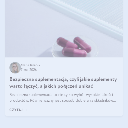
Maria Knapik
7 maj 2026
Bezpieczna suplementacja, czyli jakie suplementy
warto łączyć, a jakich połączeń unikać
Bezpieczna suplementacja to nie tylko wybór wysokiej jakości
produktów. Równie ważny jest sposób dobierania składników
aktywnych, tak żeby działały one maksymalnie skutecznie. Jak
CZYTAJ
łączyć suplementy diety? Poznaj nasze wskazówki.