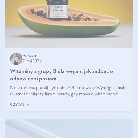
Iza Sykut
21 maj 2026
Witaminy z grupy B dla wegan: jak zadbać o
odpowiedni poziom
Dieta roślinna potrafi być dobrze zbilansowana. Wymaga jednak
uważności. Między innymi wtedy, gdy mowa o witaminach z
grupy B. Te składniki nie działają w pojedynkę. Tworzą system
CZYTAJ
naczyń połączonych.