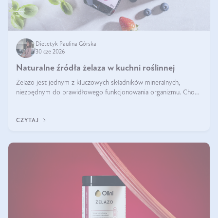
Dietetyk Paulina Górska
30 cze 2026
Naturalne źródła żelaza w kuchni roślinnej
Żelazo jest jednym z kluczowych składników mineralnych,
niezbędnym do prawidłowego funkcjonowania organizmu. Choć
często uważa się, że występuje głównie w produktach
odzwierzęcych, kuchnia roślinna oferuje wiele wartościowych
CZYTAJ
źródeł tego pierwiastka.