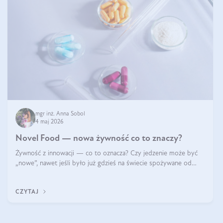
mgr inż. Anna Sobol
4 maj 2026
Novel Food — nowa żywność co to znaczy?
Żywność z innowacji — co to oznacza? Czy jedzenie może być
„nowe”, nawet jeśli było już gdzieś na świecie spożywane od
wieków? Czy w składnikach spożywczych mogą być obecne
jakieś nanomateriały? Dowiesz się tego z niniejszego artykułu:
CZYTAJ
poznasz definicję n