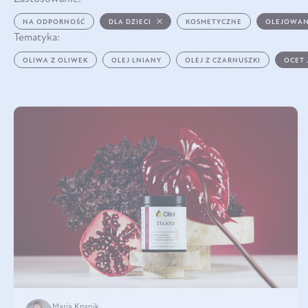
NA ODPORNOŚĆ
DLA DZIECI
KOSMETYCZNE
OLEJOWAN
Tematyka:
OLIWA Z OLIWEK
OLEJ LNIANY
OLEJ Z CZARNUSZKI
OCET
Maria Knapik