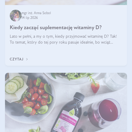
mgr inż. Anna Sobol
14 lip 2026
Kiedy zacząć suplementację witaminy D?
Lato w pełni, a my o tym, kiedy przyjmować witaminę D? Tak!
To temat, który do tej pory roku pasuje idealnie, bo wciąż
zdarza się, że suplementacja tej witaminy pozostawia
wątpliwości. Najczęstsze pytania dotyczą tego, ile trzeba być na
CZYTAJ
słońcu, aby witami