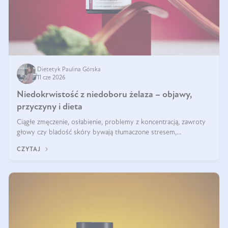
Dietetyk Paulina Górska
11 cze 2026
Niedokrwistość z niedoboru żelaza – objawy,
przyczyny i dieta
Ciągłe zmęczenie, osłabienie, problemy z koncentracją, zawroty
głowy czy bladość skóry bywają tłumaczone stresem,
przepracowaniem lub niedoborem snu. Tymczasem ich przyczyną
CZYTAJ
może być niedokrwistość z niedoboru żelaza.