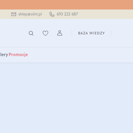
sklep@olini.pl
693 222 687
BAZA WIEDZY
lery
Promocje