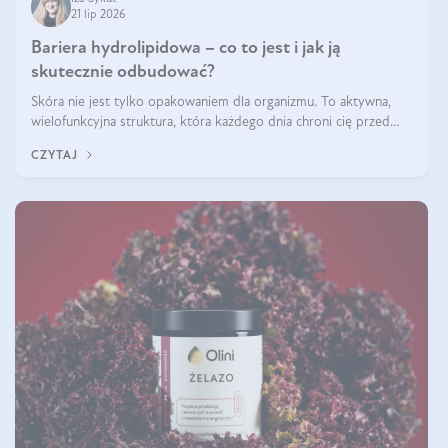
21 lip 2026
Bariera hydrolipidowa – co to jest i jak ją
skutecznie odbudować?
Skóra nie jest tylko opakowaniem dla organizmu. To aktywna,
wielofunkcyjna struktura, która każdego dnia chroni cię przed
utratą wody, wahaniami temperatury i czynnikami
CZYTAJ
środowiskowymi. Jednym z jej kluczowych elementów jest
bariera hydrolipidowa.