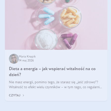
Maria Knapik
14 maj 2026
Dieta a energia – jak wspierać witalność na co
dzień?
Nie masz energii, pomimo tego, że starasz się „jeść zdrowo”?
Witalność to efekt wielu czynników – w tym tego, co regularnie
ląduje na talerzu. Zapotrzebowanie na składniki odżywcze różni
CZYTAJ
się w zależności od osoby