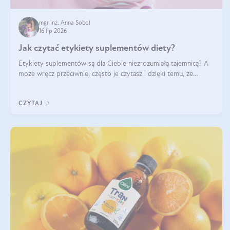
mgr inż. Anna Sobol
16 lip 2026
Jak czytać etykiety suplementów diety?
Etykiety suplementów są dla Ciebie niezrozumiałą tajemnicą? A
może wręcz przeciwnie, często je czytasz i dzięki temu, że
doskonale rozumiesz co jest na nich napisane, dokonujesz
najlepszych dla siebie decyzji zakupowych?
CZYTAJ