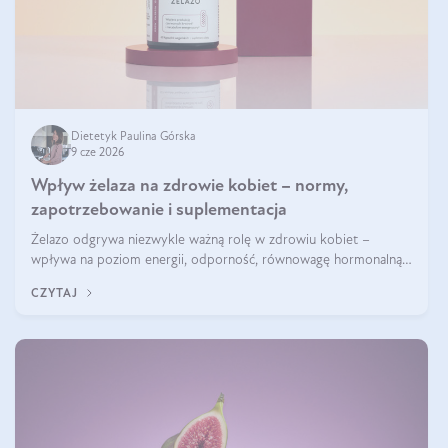
Dietetyk Paulina Górska
9 cze 2026
Wpływ żelaza na zdrowie kobiet – normy,
zapotrzebowanie i suplementacja
Żelazo odgrywa niezwykle ważną rolę w zdrowiu kobiet –
wpływa na poziom energii, odporność, równowagę hormonalną i
prawidłowy przebieg cyklu miesiączkowego oraz ciąży. Jego
CZYTAJ
niedobór może prowadzić m.in. do zmęczenia, bólów i zawrotów
głowy czy problemów z