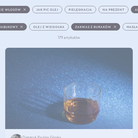
IE WŁOSÓW
JAK PIĆ OLEJ
PIELĘGNACJA
NA PREZENT
A
 JABŁKOWY
OLEJ Z WIESIOŁKA
ZAKWAS Z BURAKÓW
MASŁA
179 artykułów
Dietetyk Paulina Górska