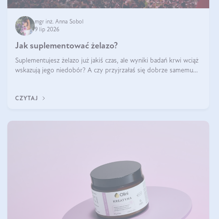
mgr inż. Anna Sobol
9 lip 2026
Jak suplementować żelazo?
Suplementujesz żelazo już jakiś czas, ale wyniki badań krwi wciąż
wskazują jego niedobór? A czy przyjrzałaś się dobrze samemu
sposobowi suplementacji tego mikroelementu? Dowiedz się, jak
uzupełnić żelazo, aby dobrze się wchłaniało.
CZYTAJ