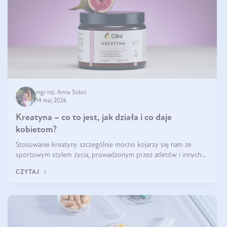
mgr inż. Anna Sobol
14 maj 2026
Kreatyna – co to jest, jak działa i co daje
kobietom?
Stosowanie kreatyny szczególnie mocno kojarzy się nam ze
sportowym stylem życia, prowadzonym przez atletów i innych
miłośników aktywności fizycznej. Nie bez powodu: faktycznie,
CZYTAJ
ten naturalny metabolit aminokwasów poprawia wydolność i
zwiększa masę