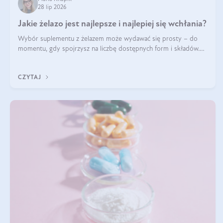
28 lip 2026
Jakie żelazo jest najlepsze i najlepiej się wchłania?
Wybór suplementu z żelazem może wydawać się prosty – do
momentu, gdy spojrzysz na liczbę dostępnych form i składów.
Lepszy będzie bisglicynian, czy siarczan? Co wpływa na
wchłanianie żelaza i jakie dodatkowe składniki powinien zawierać
CZYTAJ
suplement?