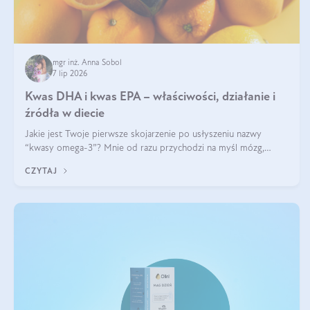
mgr inż. Anna Sobol
7 lip 2026
Kwas DHA i kwas EPA – właściwości, działanie i
źródła w diecie
Jakie jest Twoje pierwsze skojarzenie po usłyszeniu nazwy
“kwasy omega-3”? Mnie od razu przychodzi na myśl mózg,
wsparcie układu nerwowego i zdrowie skóry. W tym artykule
CZYTAJ
skupimy się głównie na dwóch kwasach z tej rodziny: DHA oraz
EPA.