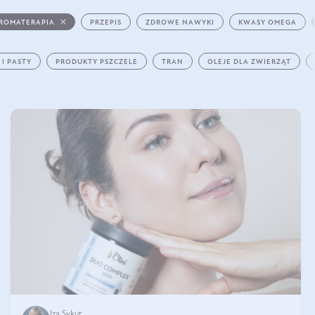
ROMATERAPIA
PRZEPIS
ZDROWE NAWYKI
KWASY OMEGA
 I PASTY
PRODUKTY PSZCZELE
TRAN
OLEJE DLA ZWIERZĄT
Iza Sykut