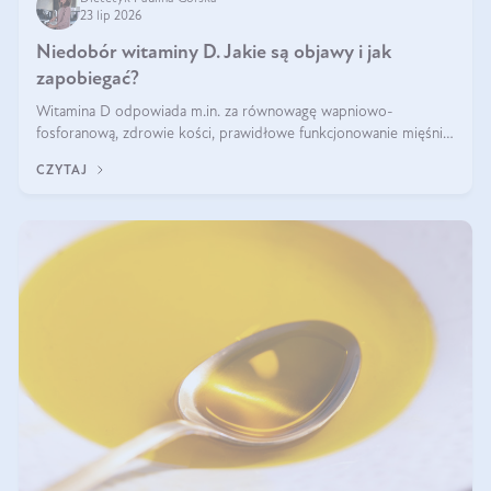
23 lip 2026
Niedobór witaminy D. Jakie są objawy i jak
zapobiegać?
Witamina D odpowiada m.in. za równowagę wapniowo-
fosforanową, zdrowie kości, prawidłowe funkcjonowanie mięśni i
wspieranie odporności. Mimo że organizm może ją wytwarzać
CZYTAJ
pod wpływem słońca, niedobór witaminy D pozostaje częstym
problemem.