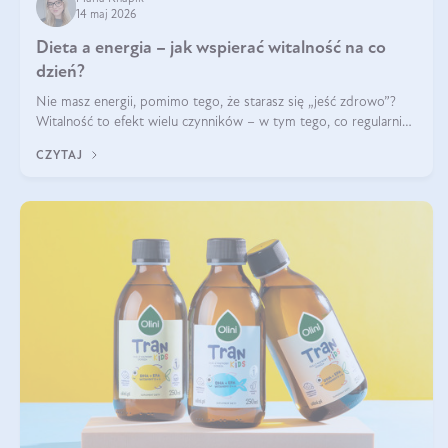
14 maj 2026
Dieta a energia – jak wspierać witalność na co
dzień?
Nie masz energii, pomimo tego, że starasz się „jeść zdrowo”?
Witalność to efekt wielu czynników – w tym tego, co regularnie
ląduje na talerzu. Zapotrzebowanie na składniki odżywcze różni
CZYTAJ
się w zależności od osoby