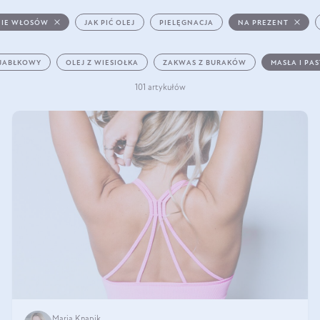
IE WŁOSÓW
JAK PIĆ OLEJ
PIELĘGNACJA
NA PREZENT
 JABŁKOWY
OLEJ Z WIESIOŁKA
ZAKWAS Z BURAKÓW
MASŁA I PA
101 artykułów
Maria Knapik