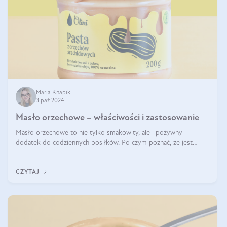
Maria Knapik
3 paź 2024
Masło orzechowe – właściwości i zastosowanie
Masło orzechowe to nie tylko smakowity, ale i pożywny
dodatek do codziennych posiłków. Po czym poznać, że jest
wysokiej jakości? Do jakich przepisów najlepiej je wykorzystać?
Czym różni się od pasty
CZYTAJ