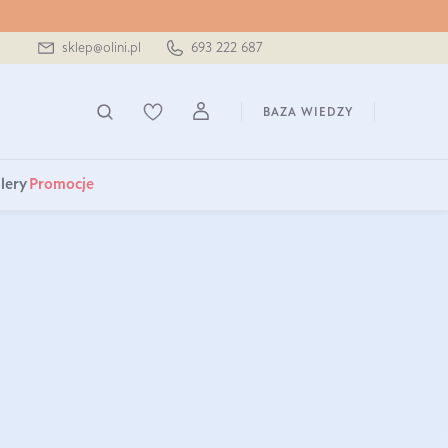
sklep@olini.pl
693 222 687
BAZA WIEDZY
lery
Promocje