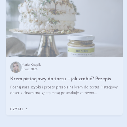
Maria Knapik
8 wrz 2024
Krem pistacjowy do tortu – jak zrobić? Przepis
Poznaj nasz szybki i prosty przepis na krem do tortu! Pistacjowy
deser z aksamitną, gęstą masą posmakuje zarówno
domownikom, jak i gościom. Dzięki niemu każdy kawałek ciasta
będzie prawdziwą ucztą dla
CZYTAJ