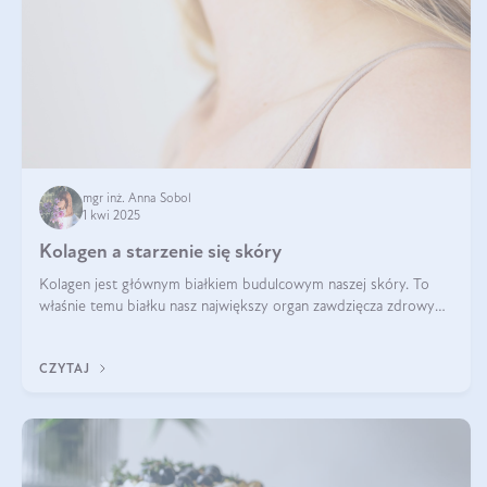
mgr inż. Anna Sobol
1 kwi 2025
Kolagen a starzenie się skóry
Kolagen jest głównym białkiem budulcowym naszej skóry. To
właśnie temu białku nasz największy organ zawdzięcza zdrowy
wygląd, odpowiednie nawilżenie i prawidłowe funkcjonowanie.tt
CZYTAJ