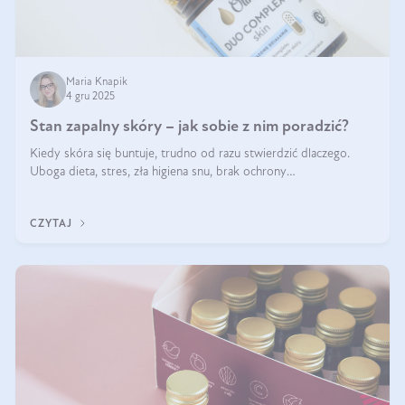
Maria Knapik
4 gru 2025
Stan zapalny skóry – jak sobie z nim poradzić?
Kiedy skóra się buntuje, trudno od razu stwierdzić dlaczego.
Uboga dieta, stres, zła higiena snu, brak ochrony
przeciwsłonecznej – powodów nasilenia stanów zapalnych może
być wiele. Jak poradzić sobie z ich przyczynami i skutkami?
CZYTAJ