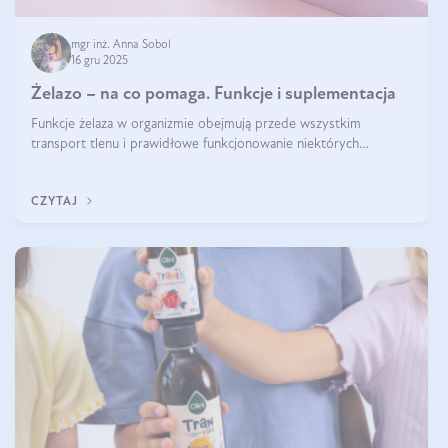
mgr inż. Anna Sobol
16 gru 2025
Żelazo – na co pomaga. Funkcje i suplementacja
Funkcje żelaza w organizmie obejmują przede wszystkim
transport tlenu i prawidłowe funkcjonowanie niektórych
enzymów. Żelazo odpowiada też za działanie układu
immunologicznego i nerwowego, szczególnie na wczesnym
CZYTAJ
etapie życia.