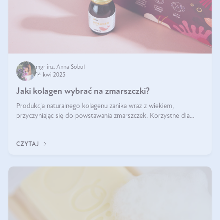
mgr inż. Anna Sobol
14 kwi 2025
Jaki kolagen wybrać na zmarszczki?
Produkcja naturalnego kolagenu zanika wraz z wiekiem,
przyczyniając się do powstawania zmarszczek. Korzystne dla
skóry efekty stosowania kolagenu w formie preparatów
doustnych potwierdzone zostały przez badania naukowe.
CZYTAJ