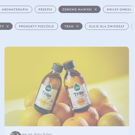
AROMATERAPIA
PRZEPIS
ZDROWE NAWYKI
KWASY OMEGA
STY
PRODUKTY PSZCZELE
TRAN
OLEJE DLA ZWIERZĄT
mgr inż. Anna Sobol