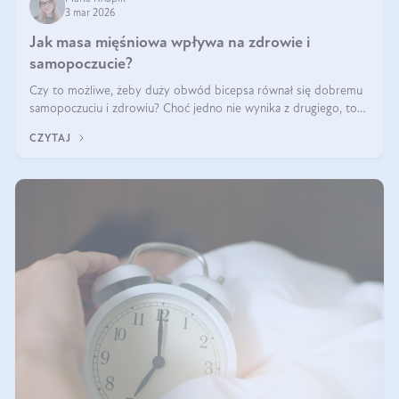
3 mar 2026
Jak masa mięśniowa wpływa na zdrowie i
samopoczucie?
Czy to możliwe, żeby duży obwód bicepsa równał się dobremu
samopoczuciu i zdrowiu? Choć jedno nie wynika z drugiego, to
jest między nimi powiązanie – masa mięśniowa może znacznie
CZYTAJ
poprawić jakość życia. W jaki sposób? W tym wpisie wszystko
wyjaśnimy.