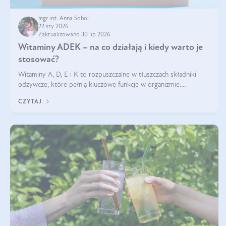
mgr inż. Anna Sobol
22 sty 2026
Zaktualizowano 30 lip 2026
Witaminy ADEK – na co działają i kiedy warto je
stosować?
Witaminy A, D, E i K to rozpuszczalne w tłuszczach składniki
odżywcze, które pełnią kluczowe funkcje w organizmie.
Wspierają zdrowie skóry i wzroku, odporność, prawidłową
CZYTAJ
krzepliwość krwi oraz mineralizację kości.