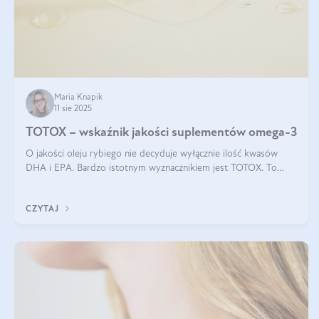
Maria Knapik
11 sie 2025
TOTOX – wskaźnik jakości suplementów omega-3
O jakości oleju rybiego nie decyduje wyłącznie ilość kwasów
DHA i EPA. Bardzo istotnym wyznacznikiem jest TOTOX. To
wskaźnik, który pokazuje skuteczność, świeżość oraz
bezpieczeństwo suplementu?
CZYTAJ