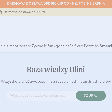
DARMOWA DOSTAWA DPD PICKUP OD 49 ZŁ 📦 3-9 SIERPNIA
Darmowa dostawa od 199 zł
leje zimnotłoczone
Żywność funkcjonalna
Self-care
Potrzeby
Bestsel
Baza wiedzy Olini
Wszystko o właściwościach i zastosowaniach naturalnych olejów
SZUKAJ