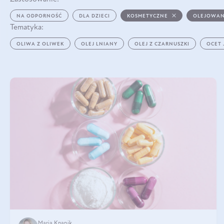
NA ODPORNOŚĆ
DLA DZIECI
KOSMETYCZNE
OLEJOWAN
Tematyka:
OLIWA Z OLIWEK
OLEJ LNIANY
OLEJ Z CZARNUSZKI
OCET
Maria Knapik