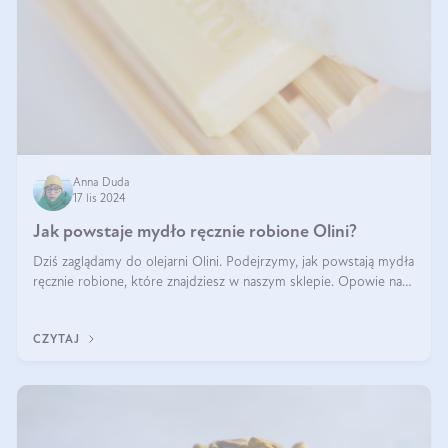
Anna Duda
17 lis 2024
Jak powstaje mydło ręcznie robione Olini?
Dziś zaglądamy do olejarni Olini. Podejrzymy, jak powstają mydła
ręcznie robione, które znajdziesz w naszym sklepie. Opowie nam
o tym Ela, do której należy produkcja mydła w Olini.
CZYTAJ