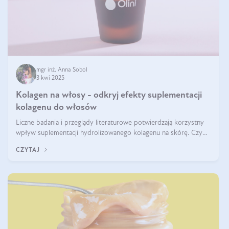
mgr inż. Anna Sobol
3 kwi 2025
Kolagen na włosy - odkryj efekty suplementacji
kolagenu do włosów
Liczne badania i przeglądy literaturowe potwierdzają korzystny
wpływ suplementacji hydrolizowanego kolagenu na skórę. Czy
tak samo jest w przypadku włosów?
CZYTAJ