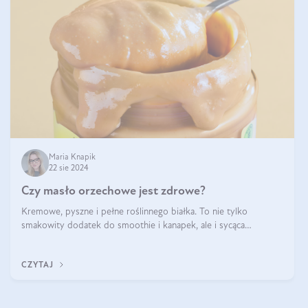
Maria Knapik
22 sie 2024
Czy masło orzechowe jest zdrowe?
Kremowe, pyszne i pełne roślinnego białka. To nie tylko
smakowity dodatek do smoothie i kanapek, ale i sycąca
przekąska dla całej rodziny. Czy warto jeść masło orzechowe?
Jakie są korzyści zdrowotne
CZYTAJ