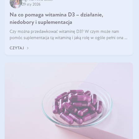
29 sty 2026
Na co pomaga witamina D3 – działanie,
niedobory i suplementacja
Czy można przedawkować witaminę D3? W czym może nam
pomóc suplementacja tą witaminą i jaką rolę w ogóle pełni ona w
naszym ciele? Powszechnie wiadomo, że jej przyjmowanie
CZYTAJ
zalecane jest jesienią i zimą, ale czy wiesz, dlaczego warto to
robić?