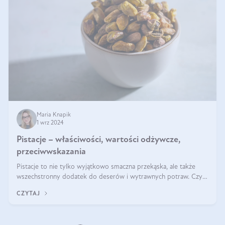
Maria Knapik
1 wrz 2024
Pistacje – właściwości, wartości odżywcze,
przeciwwskazania
Pistacje to nie tylko wyjątkowo smaczna przekąska, ale także
wszechstronny dodatek do deserów i wytrawnych potraw. Czy
pistacje są zdrowe? Jakie są ich właściwości? Gdzie rosną i czy
CZYTAJ
każdy może się ni