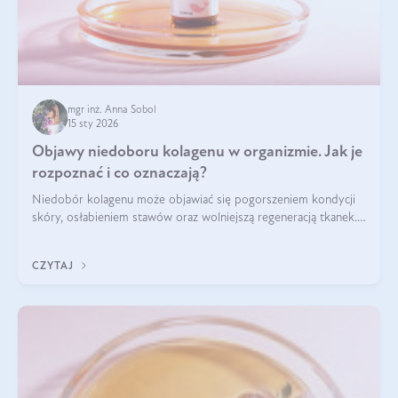
mgr inż. Anna Sobol
15 sty 2026
Objawy niedoboru kolagenu w organizmie. Jak je
rozpoznać i co oznaczają?
Niedobór kolagenu może objawiać się pogorszeniem kondycji
skóry, osłabieniem stawów oraz wolniejszą regeneracją tkanek.
Do najczęstszych sygnałów należą utrata jędrności i
elastyczności skóry, bóle stawów, łamliwość paznokci oraz
CZYTAJ
osłabienie włosów.