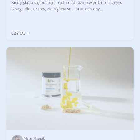
Kiedy skóra się buntuje, trudno od razu stwierdzić dlaczego.
Uboga dieta, stres, zła higiena snu, brak ochrony
przeciwsłonecznej – powodów nasilenia stanów zapalnych może
być wiele. Jak poradzić sobie z ich przyczynami i skutkami?
CZYTAJ
Maria Knapik