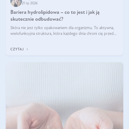
21 lip 2026
Bariera hydrolipidowa – co to jest i jak ją
skutecznie odbudować?
Skóra nie jest tylko opakowaniem dla organizmu. To aktywna,
wielofunkcyjna struktura, która każdego dnia chroni cię przed
utratą wody, wahaniami temperatury i czynnikami
środowiskowymi. Jednym z jej kluczowych elementów jest
CZYTAJ
bariera hydrolipidowa.