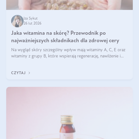
Iza Sykut
26 lut 2026
Jaka witamina na skórę? Przewodnik po
najważniejszych składnikach dla zdrowej cery
Na wygląd skóry szczególny wpływ mają witaminy A, C, E oraz
witaminy z grupy B, które wspierają regenerację, nawilżenie i
ochronę przed stresem oksydacyjnym. Odpowiednia podaż
tych witamin wspiera elastyczność skóry i jej naturalny blask.
CZYTAJ