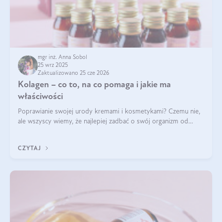
mgr inż. Anna Sobol
25 wrz 2025
Zaktualizowano 25 cze 2026
Kolagen – co to, na co pomaga i jakie ma
właściwości
Poprawianie swojej urody kremami i kosmetykami? Czemu nie,
ale wszyscy wiemy, że najlepiej zadbać o swój organizm od
wewnątrz — to solidna podstawa do tego, by nasz wygląd
zewnętrzny prezentował się zdrowo i atrakcyjnie. Stosowanie
CZYTAJ
wysokiej jakości suplem