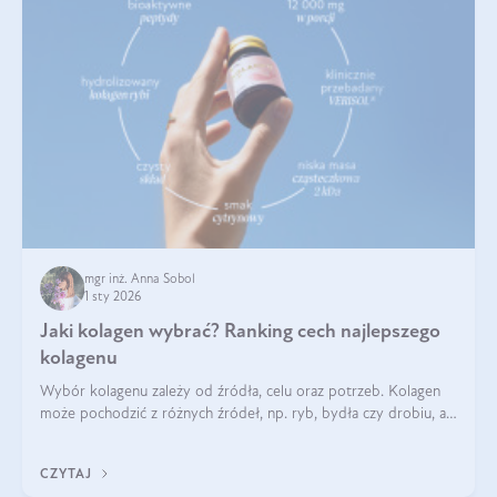
mgr inż. Anna Sobol
1 sty 2026
Jaki kolagen wybrać? Ranking cech najlepszego
kolagenu
Wybór kolagenu zależy od źródła, celu oraz potrzeb. Kolagen
może pochodzić z różnych źródeł, np. ryb, bydła czy drobiu, a
każdy typ ma swoje unikatowe właściwości. Dla skóry najlepiej
sprawdza się kolagen rybi, a dla wspierania stawów — kolagen
CZYTAJ
bydlęcy.