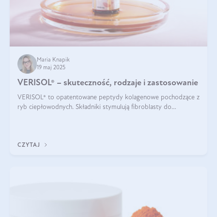
Maria Knapik
19 maj 2025
VERISOL® – skuteczność, rodzaje i zastosowanie
VERISOL® to opatentowane peptydy kolagenowe pochodzące z
ryb ciepłowodnych. Składniki stymulują fibroblasty do
produkcji kolagenu i elastyny w skórze. Kolagen VERISOL®
zapewnia wysoką biodostępność i umożliwia skuteczne dotarcie
do komórek skóry.
CZYTAJ