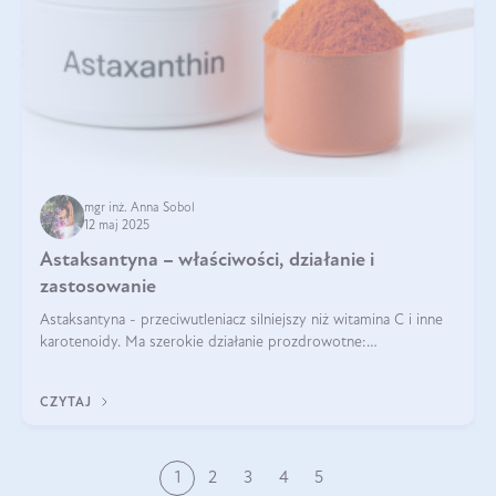
mgr inż. Anna Sobol
12 maj 2025
Astaksantyna – właściwości, działanie i
zastosowanie
Astaksantyna - przeciwutleniacz silniejszy niż witamina C i inne
karotenoidy. Ma szerokie działanie prozdrowotne:
przeciwzapalne, przeciwnowotworowe i immunomodulacyjne.
CZYTAJ
1
2
3
4
5