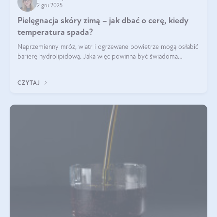
2 gru 2025
Pielęgnacja skóry zimą – jak dbać o cerę, kiedy
temperatura spada?
Naprzemienny mróz, wiatr i ogrzewane powietrze mogą osłabić
barierę hydrolipidową. Jaka więc powinna być świadoma
pielęgnacja w okresie chłodnych miesięcy?
CZYTAJ