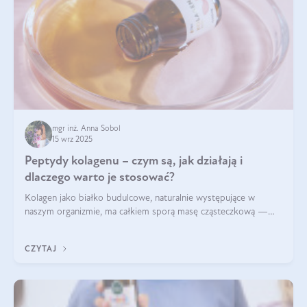
mgr inż. Anna Sobol
15 wrz 2025
Peptydy kolagenu – czym są, jak działają i
dlaczego warto je stosować?
Kolagen jako białko budulcowe, naturalnie występujące w
naszym organizmie, ma całkiem sporą masę cząsteczkową —
nawet do 300 kDa. Jeśli chcielibyśmy suplementować go w tej
formie, byłby trudno strawialny. Aby był lepiej przyswajalny i
CZYTAJ
bardziej biodostępny