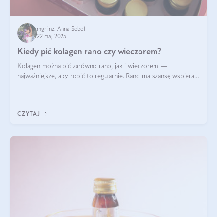
mgr inż. Anna Sobol
22 maj 2025
Kiedy pić kolagen rano czy wieczorem?
Kolagen można pić zarówno rano, jak i wieczorem —
najważniejsze, aby robić to regularnie. Rano ma szansę wspierać
energię i metabolizm, a wieczorem regenerację organizmu
podczas snu.
CZYTAJ