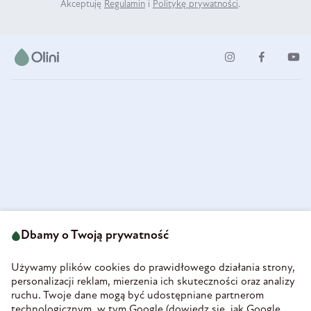
Akceptuję
Regulamin
i
Politykę prywatności
.
ul. Strzegomska 49
693 222 687
58-160 Świebodzice
Dbamy o Twoją prywatność
sklep@olini.pl
Polska
NIP 8860027066
Używamy plików cookies do prawidłowego działania strony,
REGON 890213034
personalizacji reklam, mierzenia ich skuteczności oraz analizy
ruchu. Twoje dane mogą być udostępniane partnerom
INFORMACJE
technologicznym, w tym Google (
dowiedz się, jak Google