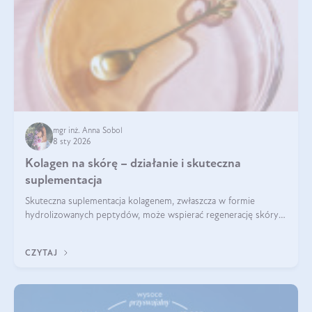
mgr inż. Anna Sobol
8 sty 2026
Kolagen na skórę – działanie i skuteczna
suplementacja
Skuteczna suplementacja kolagenem, zwłaszcza w formie
hydrolizowanych peptydów, może wspierać regenerację skóry i
poprawiać jej wygląd, jeśli jest połączona z odpowiednią dietą i
regularnością stosowania.
CZYTAJ