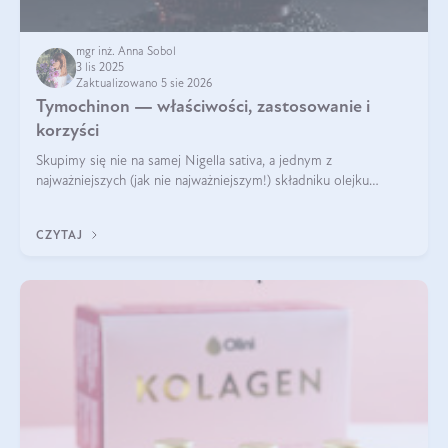
mgr inż. Anna Sobol
3 lis 2025
Zaktualizowano 5 sie 2026
Tymochinon — właściwości, zastosowanie i
korzyści
Skupimy się nie na samej Nigella sativa, a jednym z
najważniejszych (jak nie najważniejszym!) składniku olejku
eterycznego z czarnuszki: tymochinonie.
CZYTAJ